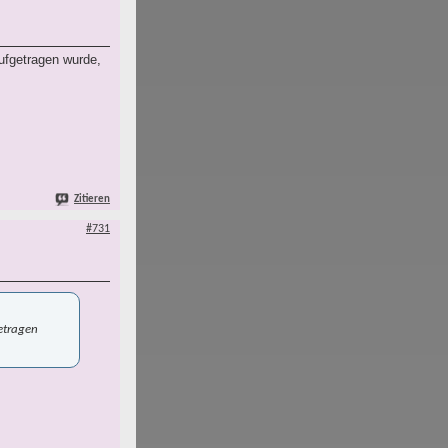
aufgetragen wurde,
Zitieren
#731
getragen