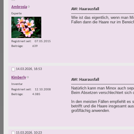
Ambrosia
AW: Haarausfall
Experte
Wie ist das eigentlich, wenn man M
Fallen dann die Haare nur im Berei
Registriert seit
07.05.2015
Beiträge
639
14.03.2026,
16:53
Kimberly
AW: Haarausfall
Inventar
Natürlich kann man Minox auch sepa
Registriert seit
12.10.2008
Beim Absetzen verschlechtert sich 
Beiträge
4.085
In den meisten Fällen empfiehlt es
betrifft und die Haare insgesamt au
großflächig anwenden.
15.03.2026,
10:23