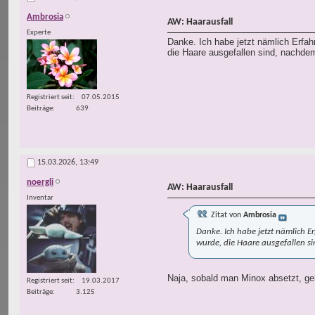
Ambrosia
AW: Haarausfall
Experte
Danke. Ich habe jetzt nämlich Erfah
die Haare ausgefallen sind, nachde
Registriert seit
07.05.2015
Beiträge
639
15.03.2026,
13:49
noergli
AW: Haarausfall
Inventar
Zitat von
Ambrosia
Danke. Ich habe jetzt nämlich E
wurde, die Haare ausgefallen s
Naja, sobald man Minox absetzt, ge
Registriert seit
19.03.2017
Beiträge
3.125