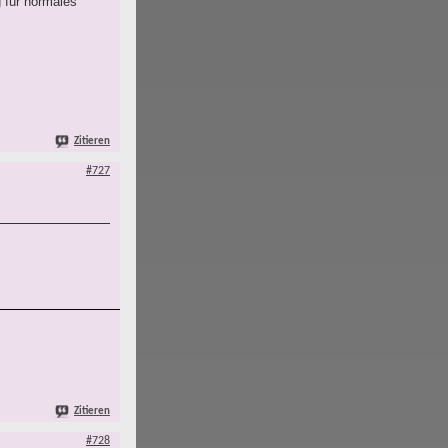
 für normales
Zitieren
#727
Zitieren
#728