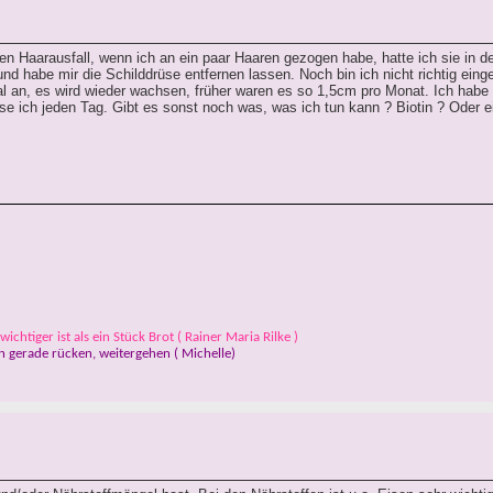
chen Haarausfall, wenn ich an ein paar Haaren gezogen habe, hatte ich sie in d
 habe mir die Schilddrüse entfernen lassen. Noch bin ich nicht richtig einges
al an, es wird wieder wachsen, früher waren es so 1,5cm pro Monat. Ich hab
e ich jeden Tag. Gibt es sonst noch was, was ich tun kann ? Biotin ? Oder e
ichtiger ist als ein Stück Brot ( Rainer Maria Rilke )
 gerade rücken, weitergehen ( Michelle)