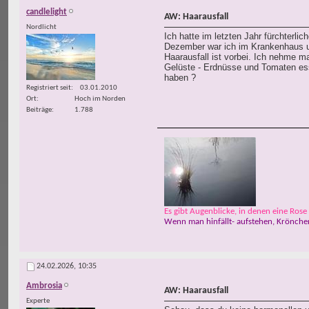
candlelight
AW: Haarausfall
Nordlicht
Ich hatte im letzten Jahr fürchterli
Dezember war ich im Krankenhaus und
Haarausfall ist vorbei. Ich nehme m
Gelüste - Erdnüsse und Tomaten ess
haben ?
Registriert seit
03.01.2010
Ort
Hoch im Norden
Beiträge
1.788
Es gibt Augenblicke, in denen eine Rose w
Wenn man hinfällt- aufstehen, Krönchen
24.02.2026,
10:35
Ambrosia
AW: Haarausfall
Experte