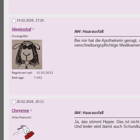
19.02.2026,
17:20
Hippieschaf
AW: Haarausfall
Forengöttin
Bei mir hat die Apothekerin gesagt,
verschreibungspflichtige Medikament
Registriert seit
15.03.2012
Beiträge
7.042
20.02.2026,
20:11
Cheyenne
AW: Haarausfall
Alles Peanuts!
Ja, das stimmt Hippie. Das ist nich
Und leider wird damit auch Schundlu