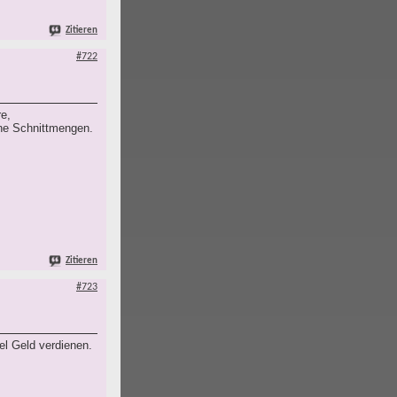
Zitieren
#722
re,
ine Schnittmengen.
Zitieren
#723
el Geld verdienen.