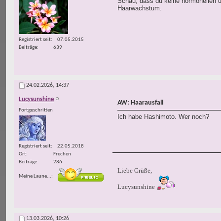
Schau, dass du keine hormonellen un
Haarwachstum.
Registriert seit
07.05.2015
Beiträge
639
24.02.2026,
14:37
Lucysunshine
AW: Haarausfall
Fortgeschritten
Ich habe Hashimoto. Wer noch?
Registriert seit
22.05.2018
Ort
Frechen
Beiträge
286
Liebe Grüße,
Meine Laune...
Lucysunshine
13.03.2026,
10:26