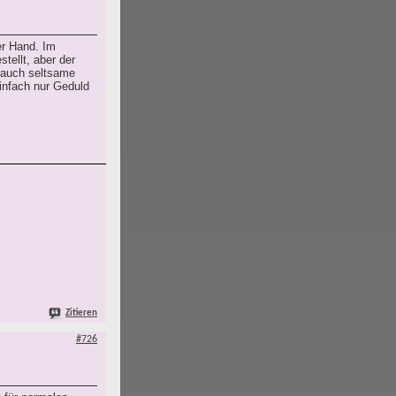
er Hand. Im
tellt, aber der
e auch seltsame
infach nur Geduld
Zitieren
#726