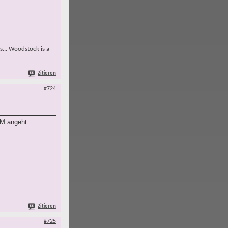
s... Woodstock is a
Zitieren
#724
EM angeht.
Zitieren
#725