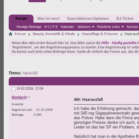
Forum
Was ist neu?
Tauschbörsen-Optionen
BJ-Ticker
Heutige Beiträge
H I L F E
Kalender
Aktionen
Nützliche Links
Suchen
Forum
Beauty, Kosmetik & Mode
Haarpflege & Frisuren
Haarausf
Wenn dies dein erster Besuch hier ist, lese bitte zuerst die
Hilfe - Häufig gestellte 
'Registrieren', um den Registrierungsprozess zu starten. Eine Registrierung ist selb
Du kannst auch jetzt schon Beiträge lesen. Suche dir einfach das Forum aus, das di
Thema:
Haarausfall
19.02.2026,
17:06
Kimberly
AW: Haarausfall
Inventar
Ich habe die Erfahrung gemacht, das
Registriert seit
12.10.2008
mit 540 mg Sägepalmenextrakt gewor
Beiträge
4.085
das Pulver. Habe dann die Firma an
günstigen Preises denke ich auch, d
Leider ist das bei SP ein Problem, 
Natürlich hat man in der Apotheke Be