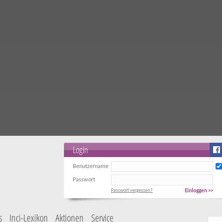
Login
Benutzername
Passwort
Passwort vergessen?
Einloggen >>
s
Inci-Lexikon
Aktionen
Service