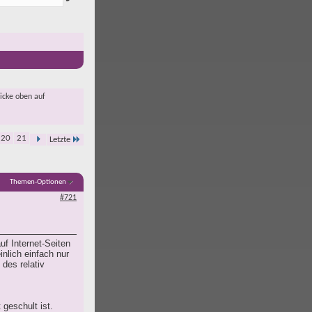
licke oben auf
20
21
Letzte
Themen-Optionen
#721
uf Internet-Seiten
nlich einfach nur
des relativ
 geschult ist.