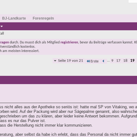
BJ-Landkarte
Forenregeln
all
Fragen
durch. Du musst dich als Mitglied
registrieren
, bevor du Beiträge verfassen kannst. K
stverständlich kostenlos.
ch am meisten interessiert.
Seite 19 von 21
...
9
17
18
19
Erste
s nicht alles aus der Apotheke so seriös ist: hatte mal SP von Vitaking, wo a
ben wird. Auf der Packung wird aber nur Sägepalme genannt, also wahrschei
geschrieben um das zu klären, aber leider keine Antwort bekommen. Aufgrund 
ass es nur das Pulver ist.
dass die Herstellung nicht immer klar kommunizieren.
ratung, aber selbst da habe ich erlebt, dass das Personal da nicht immer gut