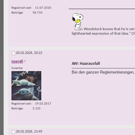
Registriert seit
11.07.2010
Beiträge
58.733
Woodstock knows that he is very 
lighthearted expression of that idea." C
20.02.2026,
20:22
noergli
AW: Haarausfall
Inventar
Bei den ganzen Reglementierungen, 
Registriert seit
19.03.2017
Beiträge
3.125
20.02.2026,
21:49