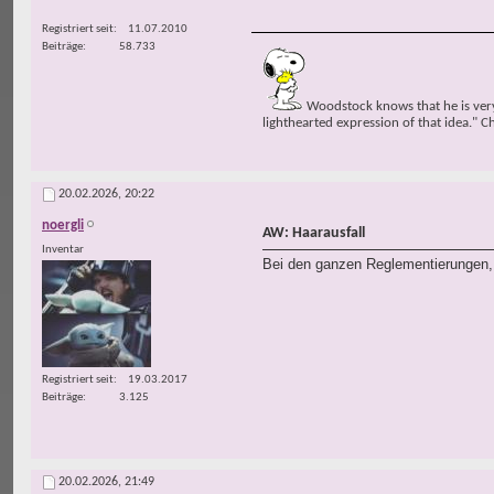
Registriert seit
11.07.2010
Beiträge
58.733
Woodstock knows that he is very 
lighthearted expression of that idea." C
20.02.2026,
20:22
noergli
AW: Haarausfall
Inventar
Bei den ganzen Reglementierungen, 
Registriert seit
19.03.2017
Beiträge
3.125
20.02.2026,
21:49