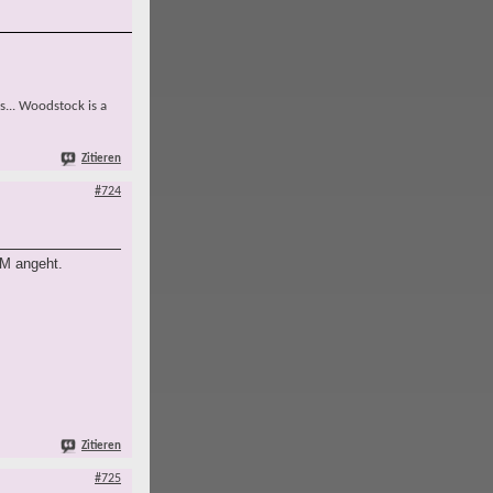
s... Woodstock is a
Zitieren
#724
EM angeht.
Zitieren
#725