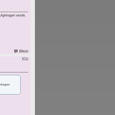
aufgetragen wurde,
Zitieren
#731
getragen