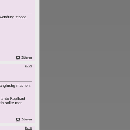
nwendung stoppt.
Zitieren
#729
angfristig machen.
esamte Kopfhaut
tin sollte man
Zitieren
#730