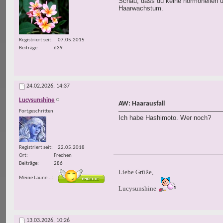
Schau, dass du keine hormonellen un
Haarwachstum.
Registriert seit
07.05.2015
Beiträge
639
24.02.2026,
14:37
Lucysunshine
AW: Haarausfall
Fortgeschritten
Ich habe Hashimoto. Wer noch?
Registriert seit
22.05.2018
Ort
Frechen
Beiträge
286
Liebe Grüße,
Meine Laune...
Lucysunshine
13.03.2026,
10:26