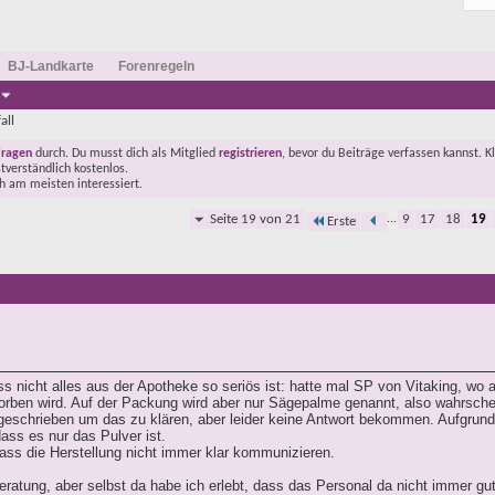
BJ-Landkarte
Forenregeln
all
Fragen
durch. Du musst dich als Mitglied
registrieren
, bevor du Beiträge verfassen kannst. K
stverständlich kostenlos.
ch am meisten interessiert.
Seite 19 von 21
...
9
17
18
19
Erste
s nicht alles aus der Apotheke so seriös ist: hatte mal SP von Vitaking, wo a
ben wird. Auf der Packung wird aber nur Sägepalme genannt, also wahrschei
geschrieben um das zu klären, aber leider keine Antwort bekommen. Aufgrund 
ass es nur das Pulver ist.
dass die Herstellung nicht immer klar kommunizieren.
ratung, aber selbst da habe ich erlebt, dass das Personal da nicht immer gut