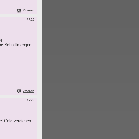
Zitieren
#722
re,
ine Schnittmengen.
Zitieren
#723
el Geld verdienen.