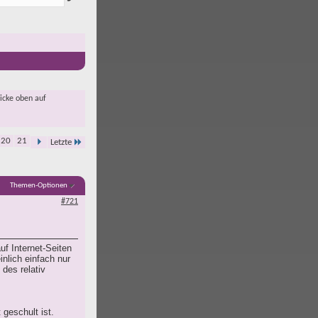
licke oben auf
20
21
Letzte
Themen-Optionen
#721
uf Internet-Seiten
nlich einfach nur
des relativ
 geschult ist.