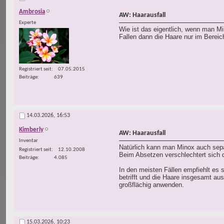
Ambrosia
AW: Haarausfall
Experte
Wie ist das eigentlich, wenn man M
Fallen dann die Haare nur im Berei
Registriert seit
07.05.2015
Beiträge
639
14.03.2026,
16:53
Kimberly
AW: Haarausfall
Inventar
Natürlich kann man Minox auch sepa
Registriert seit
12.10.2008
Beim Absetzen verschlechtert sich 
Beiträge
4.085
In den meisten Fällen empfiehlt es
betrifft und die Haare insgesamt au
großflächig anwenden.
15.03.2026,
10:23