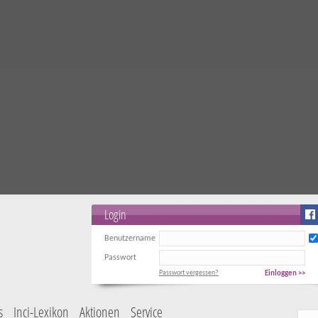
Login
Benutzername
Passwort
Passwort vergessen?
Einloggen >>
s
Inci-Lexikon
Aktionen
Service