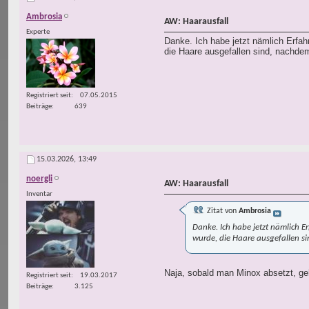
Ambrosia
AW: Haarausfall
Experte
Danke. Ich habe jetzt nämlich Erfah
die Haare ausgefallen sind, nachde
Registriert seit
07.05.2015
Beiträge
639
15.03.2026,
13:49
noergli
AW: Haarausfall
Inventar
Zitat von
Ambrosia
Danke. Ich habe jetzt nämlich E
wurde, die Haare ausgefallen s
Naja, sobald man Minox absetzt, ge
Registriert seit
19.03.2017
Beiträge
3.125