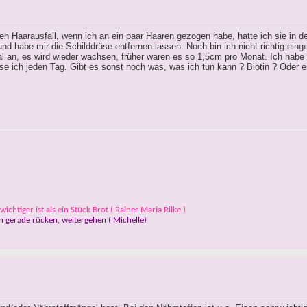
chen Haarausfall, wenn ich an ein paar Haaren gezogen habe, hatte ich sie in d
 habe mir die Schilddrüse entfernen lassen. Noch bin ich nicht richtig einges
al an, es wird wieder wachsen, früher waren es so 1,5cm pro Monat. Ich hab
e ich jeden Tag. Gibt es sonst noch was, was ich tun kann ? Biotin ? Oder e
ichtiger ist als ein Stück Brot ( Rainer Maria Rilke )
 gerade rücken, weitergehen ( Michelle)