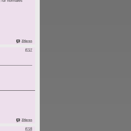
 für normales
Zitieren
#727
Zitieren
#728