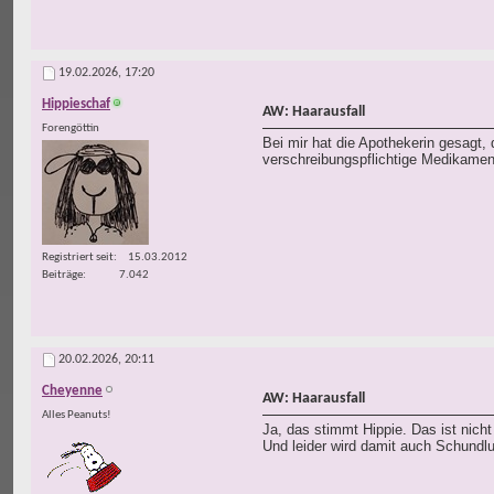
19.02.2026,
17:20
Hippieschaf
AW: Haarausfall
Forengöttin
Bei mir hat die Apothekerin gesagt,
verschreibungspflichtige Medikament
Registriert seit
15.03.2012
Beiträge
7.042
20.02.2026,
20:11
Cheyenne
AW: Haarausfall
Alles Peanuts!
Ja, das stimmt Hippie. Das ist nich
Und leider wird damit auch Schundlu