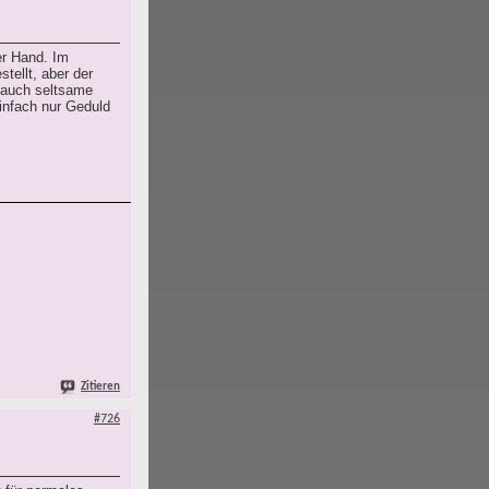
er Hand. Im
tellt, aber der
e auch seltsame
infach nur Geduld
Zitieren
#726