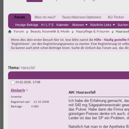
Forum
Was ist neu?
Tauschbörsen-Optionen
BJ-Ticker
Heutige Beiträge
H I L F E
Kalender
Aktionen
Nützliche Links
Suchen
Forum
Beauty, Kosmetik & Mode
Haarpflege & Frisuren
Haarausf
Wenn dies dein erster Besuch hier ist, lese bitte zuerst die
Hilfe - Häufig gestellte 
'Registrieren', um den Registrierungsprozess zu starten. Eine Registrierung ist selb
Du kannst auch jetzt schon Beiträge lesen. Suche dir einfach das Forum aus, das di
Thema:
Haarausfall
19.02.2026,
17:06
Kimberly
AW: Haarausfall
Inventar
Ich habe die Erfahrung gemacht, das
Registriert seit
12.10.2008
mit 540 mg Sägepalmenextrakt gewor
Beiträge
4.085
das Pulver. Habe dann die Firma an
günstigen Preises denke ich auch, d
Leider ist das bei SP ein Problem, 
Natürlich hat man in der Apotheke Be