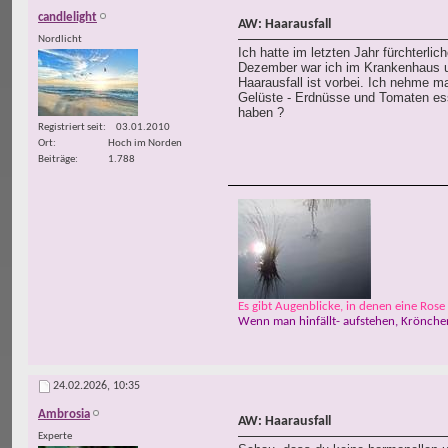
candlelight
AW: Haarausfall
Nordlicht
Ich hatte im letzten Jahr fürchterli
Dezember war ich im Krankenhaus und
Haarausfall ist vorbei. Ich nehme m
Gelüste - Erdnüsse und Tomaten ess
haben ?
Registriert seit
03.01.2010
Ort
Hoch im Norden
Beiträge
1.788
Es gibt Augenblicke, in denen eine Rose w
Wenn man hinfällt- aufstehen, Krönchen
24.02.2026,
10:35
Ambrosia
AW: Haarausfall
Experte