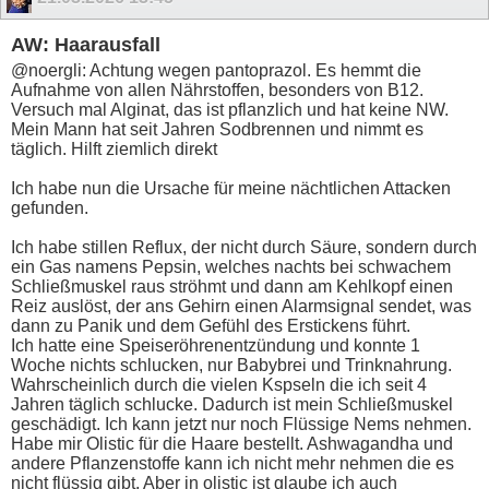
AW: Haarausfall
@noergli: Achtung wegen pantoprazol. Es hemmt die
Aufnahme von allen Nährstoffen, besonders von B12.
Versuch mal Alginat, das ist pflanzlich und hat keine NW.
Mein Mann hat seit Jahren Sodbrennen und nimmt es
täglich. Hilft ziemlich direkt
Ich habe nun die Ursache für meine nächtlichen Attacken
gefunden.
Ich habe stillen Reflux, der nicht durch Säure, sondern durch
ein Gas namens Pepsin, welches nachts bei schwachem
Schließmuskel raus ströhmt und dann am Kehlkopf einen
Reiz auslöst, der ans Gehirn einen Alarmsignal sendet, was
dann zu Panik und dem Gefühl des Erstickens führt.
Ich hatte eine Speiseröhrenentzündung und konnte 1
Woche nichts schlucken, nur Babybrei und Trinknahrung.
Wahrscheinlich durch die vielen Kspseln die ich seit 4
Jahren täglich schlucke. Dadurch ist mein Schließmuskel
geschädigt. Ich kann jetzt nur noch Flüssige Nems nehmen.
Habe mir Olistic für die Haare bestellt. Ashwagandha und
andere Pflanzenstoffe kann ich nicht mehr nehmen die es
nicht flüssig gibt. Aber in olistic ist glaube ich auch