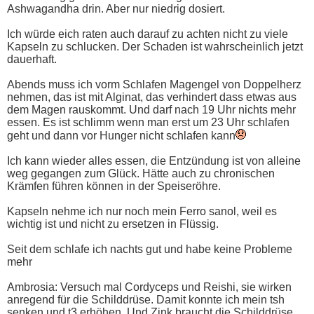
Ashwagandha drin. Aber nur niedrig dosiert.
Ich würde eich raten auch darauf zu achten nicht zu viele
Kapseln zu schlucken. Der Schaden ist wahrscheinlich jetzt
dauerhaft.
Abends muss ich vorm Schlafen Magengel von Doppelherz
nehmen, das ist mit Alginat, das verhindert dass etwas aus
dem Magen rauskommt. Und darf nach 19 Uhr nichts mehr
essen. Es ist schlimm wenn man erst um 23 Uhr schlafen
geht und dann vor Hunger nicht schlafen kann
Ich kann wieder alles essen, die Entzündung ist von alleine
weg gegangen zum Glück. Hätte auch zu chronischen
Krämfen führen können in der Speiseröhre.
Kapseln nehme ich nur noch mein Ferro sanol, weil es
wichtig ist und nicht zu ersetzen in Flüssig.
Seit dem schlafe ich nachts gut und habe keine Probleme
mehr
Ambrosia: Versuch mal Cordyceps und Reishi, sie wirken
anregend für die Schilddrüse. Damit konnte ich mein tsh
senken und t3 erhöhen. Und Zink braucht die Schilddrüse