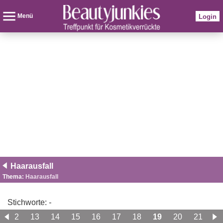
Menü
Login
Haarausfall
Thema:
Haarausfall
Stichworte:
-
12
13
14
15
16
17
18
19
20
21