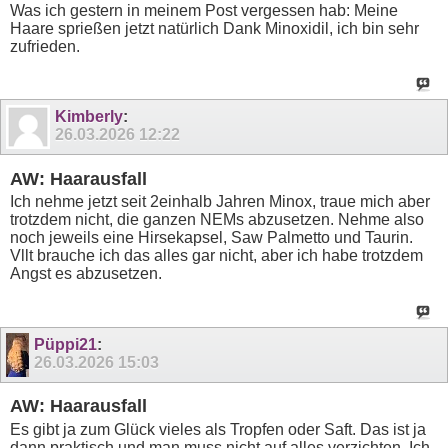
Was ich gestern in meinem Post vergessen hab: Meine
Haare sprießen jetzt natürlich Dank Minoxidil, ich bin sehr
zufrieden.
Kimberly
:
26.03.2026
12:22
AW: Haarausfall
Ich nehme jetzt seit 2einhalb Jahren Minox, traue mich aber
trotzdem nicht, die ganzen NEMs abzusetzen. Nehme also
noch jeweils eine Hirsekapsel, Saw Palmetto und Taurin.
Vllt brauche ich das alles gar nicht, aber ich habe trotzdem
Angst es abzusetzen.
Püppi21
:
26.03.2026
15:03
AW: Haarausfall
Es gibt ja zum Glück vieles als Tropfen oder Saft. Das ist ja
dann praktisch und man muss nicht auf alles verzichten. Ich