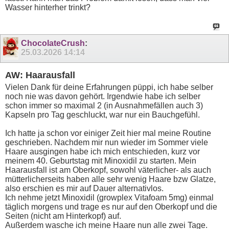
Wasser hinterher trinkt?
ChocolateCrush
:
25.03.2026
14:14
AW: Haarausfall
Vielen Dank für deine Erfahrungen püppi, ich habe selber
noch nie was davon gehört. Irgendwie habe ich selber
schon immer so maximal 2 (in Ausnahmefällen auch 3)
Kapseln pro Tag geschluckt, war nur ein Bauchgefühl.
Ich hatte ja schon vor einiger Zeit hier mal meine Routine
geschrieben. Nachdem mir nun wieder im Sommer viele
Haare ausgingen habe ich mich entschieden, kurz vor
meinem 40. Geburtstag mit Minoxidil zu starten. Mein
Haarausfall ist am Oberkopf, sowohl väterlicher- als auch
mütterlicherseits haben alle sehr wenig Haare bzw Glatze,
also erschien es mir auf Dauer alternativlos.
Ich nehme jetzt Minoxidil (growplex Vitafoam 5mg) einmal
täglich morgens und trage es nur auf den Oberkopf und die
Seiten (nicht am Hinterkopf) auf.
Außerdem wasche ich meine Haare nun alle zwei Tage.