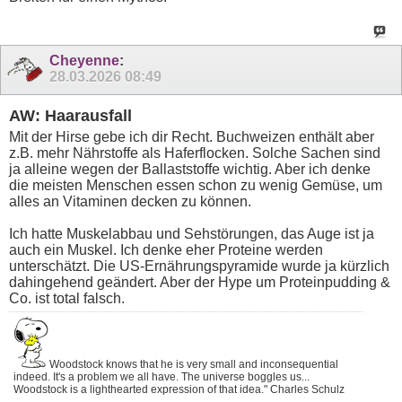
Cheyenne
:
28.03.2026
08:49
AW: Haarausfall
Mit der Hirse gebe ich dir Recht. Buchweizen enthält aber
z.B. mehr Nährstoffe als Haferflocken. Solche Sachen sind
ja alleine wegen der Ballaststoffe wichtig. Aber ich denke
die meisten Menschen essen schon zu wenig Gemüse, um
alles an Vitaminen decken zu können.
Ich hatte Muskelabbau und Sehstörungen, das Auge ist ja
auch ein Muskel. Ich denke eher Proteine werden
unterschätzt. Die US-Ernährungspyramide wurde ja kürzlich
dahingehend geändert. Aber der Hype um Proteinpudding &
Co. ist total falsch.
Woodstock knows that he is very small and inconsequential
indeed. It's a problem we all have. The universe boggles us...
Woodstock is a lighthearted expression of that idea." Charles Schulz