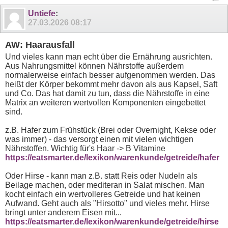
Untiefe
:
27.03.2026
08:17
AW: Haarausfall
Und vieles kann man echt über die Ernährung ausrichten.
Aus Nahrungsmittel können Nährstoffe außerdem
normalerweise einfach besser aufgenommen werden. Das
heißt der Körper bekommt mehr davon als aus Kapsel, Saft
und Co. Das hat damit zu tun, dass die Nährstoffe in eine
Matrix an weiteren wertvollen Komponenten eingebettet
sind.
z.B. Hafer zum Frühstück (Brei oder Overnight, Kekse oder
was immer) - das versorgt einen mit vielen wichtigen
Nährstoffen. Wichtig für's Haar -> B Vitamine
https://eatsmarter.de/lexikon/warenkunde/getreide/hafer
Oder Hirse - kann man z.B. statt Reis oder Nudeln als
Beilage machen, oder mediteran in Salat mischen. Man
kocht einfach ein wertvolleres Getreide und hat keinen
Aufwand. Geht auch als "Hirsotto" und vieles mehr. Hirse
bringt unter anderem Eisen mit...
https://eatsmarter.de/lexikon/warenkunde/getreide/hirse