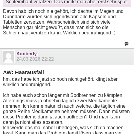
Schleimhaut verätzen. Das merkt man aber erst sehr spät.
Davon hab ich noch nie gehört, ich dachte im Magen und
Dünndarm würden sich irgendwann alle Kapseln und
Tabletten zersetzen. Wahrscheinlich sind sich viele
Menschen gar nicht gewußt, dass man sich so die
Schleimhaut verätzen kann. Wirklich beunruhigend :(
Kimberly
:
24.03.2026
22:22
AW: Haarausfall
hm, das habe ich jetzt so noch nicht gehört, klingt aber
wirklich beunruhigend.
Ich habe auch schon länger mit Sodbrennen zu kämpfen.
Allerdings muss ja ohnehin täglich zwei Medikamente
nehmen. Ich kenne natürlich auch welche, die täglich eine
ganze Reihe Medikamente nehmen müssen. Dann müssten
diese Probleme dann ja auch auftreten? Und man kann
dann ja nicht alles absetzen.
Ich werde das mal näher überlegen, was sich da machen
lässt. Kann man das Problem damit lösen, dass man viel