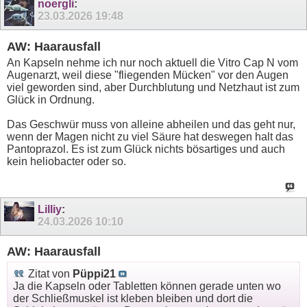
noergli
:
23.03.2026
19:48
AW: Haarausfall
An Kapseln nehme ich nur noch aktuell die Vitro Cap N vom
Augenarzt, weil diese "fliegenden Mücken" vor den Augen
viel geworden sind, aber Durchblutung und Netzhaut ist zum
Glück in Ordnung.
Das Geschwür muss von alleine abheilen und das geht nur,
wenn der Magen nicht zu viel Säure hat deswegen halt das
Pantoprazol. Es ist zum Glück nichts bösartiges und auch
kein heliobacter oder so.
Lilliy
:
24.03.2026
10:10
AW: Haarausfall
Zitat von
Püppi21
Ja die Kapseln oder Tabletten können gerade unten wo
der Schließmuskel ist kleben bleiben und dort die