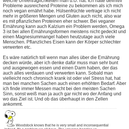
welche Unverträglichkeiten man u.U. hat. Ich hatte definitiv
Probleme ausreichend Proteine zu bekommen als ich mich
noch vegan ernährt habe. Hülsenfrüchte vertrage ich nicht
mehr in grõßeren Mengen und Gluten auch nicht, also war
es mit pflanzlichen Proteinen eher schwer. Bei veganer
Ernährung kann auch Kalzium ein Problem werden, Omega
3 ist bei allen Ernährungsformen meistens nicht gedeckt und
einen Magnesiummangel haben heutzutage auch viele
Menschen. Pflanzliches Eisen kann der Körper schlechter
verwerten etc.
Es wäre natürlich toll wenn man alles über die Ernährung
decken würde, aber ich denke dafür muss man sehr bunt
und ausgewogen essen und einen Darm haben, der das
auch alles verdauen und verwerten kann. Sobald man
vielleicht noch chronisch krank ist oder viel Stress hat, hat
man bei manchen Sachen auch einen erhöhten Bedarf. Aber
ich finde immer Messen macht bei den meisten Sachen
Sinn, sonst weiß man ja auch gar nicht wo der Anfang und
wo das Ziel ist. Und ob das überhaupt in den Zellen
ankommt.
Woodstock knows that he is very small and inconsequential