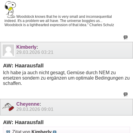
Woodstock knows that he is very small and inconsequential
indeed. It's a problem we all have. The universe boggles us...
Woodstock is a lighthearted expression of that idea." Charles Schulz
Kimberly
:
29.03.2026
03:21
AW: Haarausfall
Ich habe ja auch nicht gesagt, Gemüse durch NEM zu
ersetzen sondern zu ergänzen um optimale Bedingungen zu
schaffen.
Cheyenne
:
29.03.2026
09:01
AW: Haarausfall
Zitat von
Kimberly