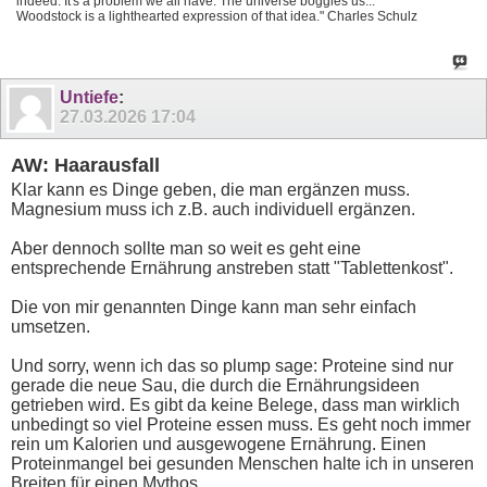
indeed. It's a problem we all have. The universe boggles us...
Woodstock is a lighthearted expression of that idea." Charles Schulz
Untiefe
:
27.03.2026
17:04
AW: Haarausfall
Klar kann es Dinge geben, die man ergänzen muss.
Magnesium muss ich z.B. auch individuell ergänzen.
Aber dennoch sollte man so weit es geht eine
entsprechende Ernährung anstreben statt "Tablettenkost".
Die von mir genannten Dinge kann man sehr einfach
umsetzen.
Und sorry, wenn ich das so plump sage: Proteine sind nur
gerade die neue Sau, die durch die Ernährungsideen
getrieben wird. Es gibt da keine Belege, dass man wirklich
unbedingt so viel Proteine essen muss. Es geht noch immer
rein um Kalorien und ausgewogene Ernährung. Einen
Proteinmangel bei gesunden Menschen halte ich in unseren
Breiten für einen Mythos.