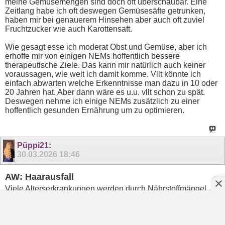
meine Gemüsemengen sind doch oft überschaubar. Eine
Zeitlang habe ich oft deswegen Gemüsesäfte getrunken,
haben mir bei genauerem Hinsehen aber auch oft zuviel
Fruchtzucker wie auch Karottensaft.
Wie gesagt esse ich moderat Obst und Gemüse, aber ich
erhoffe mir von einigen NEMs hoffentlich bessere
therapeutische Ziele. Das kann mir natürlich auch keiner
voraussagen, wie weit ich damit komme. Vllt könnte ich
einfach abwarten welche Erkenntnisse man dazu in 10 oder
20 Jahren hat. Aber dann wäre es u.u. vllt schon zu spät.
Deswegen nehme ich einige NEMs zusätzlich zu einer
hoffentlich gesunden Ernährung um zu optimieren.
Püppi21
:
30.03.2026
18:46
AW: Haarausfall
Viele Alterserkrankungen werden durch Nährstoffmängel
verursacht. Alzheimer laut neuen Studien durch
Lithiummangel im Trinkwasser, in Regionen wo Lithium im
Wasser wenig enthalten ist, sind viele Alzheimerfälle.
Und Rheuma durch Vitamin D Mangel, und die ganzen