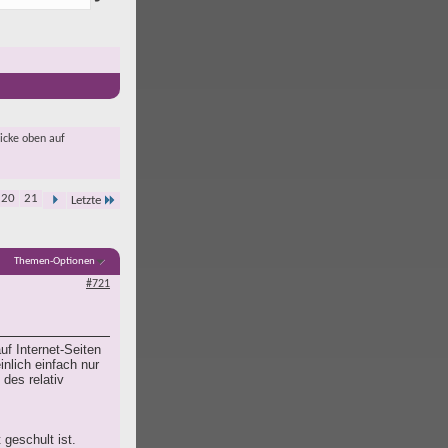
licke oben auf
20
21
Letzte
Themen-Optionen
#721
uf Internet-Seiten
nlich einfach nur
des relativ
 geschult ist.