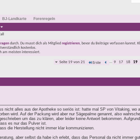
BJ-Landkarte
Forenregeln
all
Fragen
durch. Du musst dich als Mitglied
registrieren
, bevor du Beiträge verfassen kannst. K
stverständlich kostenlos.
ch am meisten interessiert.
Seite 19 von 21
...
9
17
18
19
Erste
s nicht alles aus der Apotheke so seriös ist: hatte mal SP von Vitaking, wo a
ben wird. Auf der Packung wird aber nur Sägepalme genannt, also wahrschei
geschrieben um das zu klären, aber leider keine Antwort bekommen. Aufgrund 
ass es nur das Pulver ist.
dass die Herstellung nicht immer klar kommunizieren.
ratung, aber selbst da habe ich erlebt, dass das Personal da nicht immer gut