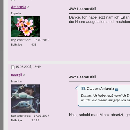
Ambrosia
AW: Haarausfall
Experte
Danke. Ich habe jetzt nämlich Erfah
die Haare ausgefallen sind, nachde
Registriert seit
07.05.2015
Beiträge
639
15.03.2026,
13:49
noergli
AW: Haarausfall
Inventar
Zitat von
Ambrosia
Danke. Ich habe jetzt nämlich E
wurde, die Haare ausgefallen s
Naja, sobald man Minox absetzt, ge
Registriert seit
19.03.2017
Beiträge
3.125