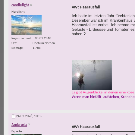
candlelight
AW: Haarausfall
Nordlicht
Ich hatte im letzten Jahr fürchterli
Dezember war ich im Krankenhaus und
Haarausfall ist vorbei. Ich nehme m
Gelüste - Erdnüsse und Tomaten ess
haben ?
Registriert seit
03.01.2010
Ort
Hoch im Norden
Beiträge
1.788
Es gibt Augenblicke, in denen eine Rose w
Wenn man hinfällt- aufstehen, Krönchen
24.02.2026,
10:35
Ambrosia
AW: Haarausfall
Experte