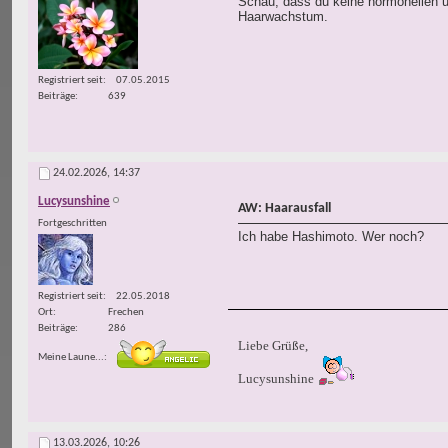
Schau, dass du keine hormonellen un
Haarwachstum.
Registriert seit
07.05.2015
Beiträge
639
24.02.2026,
14:37
Lucysunshine
AW: Haarausfall
Fortgeschritten
Ich habe Hashimoto. Wer noch?
Registriert seit
22.05.2018
Ort
Frechen
Beiträge
286
Liebe Grüße,
Meine Laune...
Lucysunshine
13.03.2026,
10:26