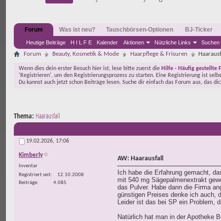
Forum
Was ist neu?
Tauschbörsen-Optionen
BJ-Ticker
Heutige Beiträge
H I L F E
Kalender
Aktionen
Nützliche Links
Suchen
Forum
Beauty, Kosmetik & Mode
Haarpflege & Frisuren
Haarausf
Wenn dies dein erster Besuch hier ist, lese bitte zuerst die
Hilfe - Häufig gestellte 
'Registrieren', um den Registrierungsprozess zu starten. Eine Registrierung ist selb
Du kannst auch jetzt schon Beiträge lesen. Suche dir einfach das Forum aus, das di
Thema:
Haarausfall
19.02.2026,
17:06
Kimberly
AW: Haarausfall
Inventar
Ich habe die Erfahrung gemacht, das
Registriert seit
12.10.2008
mit 540 mg Sägepalmenextrakt gewor
Beiträge
4.085
das Pulver. Habe dann die Firma an
günstigen Preises denke ich auch, d
Leider ist das bei SP ein Problem, 
Natürlich hat man in der Apotheke Be