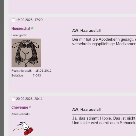
19.02.2026,
17:20
Hippieschaf
AW: Haarausfall
Forengöttin
Bei mir hat die Apothekerin gesagt,
verschreibungspflichtige Medikament
Registriert seit
15.03.2012
Beiträge
7.043
20.02.2026,
20:11
Cheyenne
AW: Haarausfall
Alles Peanuts!
Ja, das stimmt Hippie. Das ist nich
Und leider wird damit auch Schundlu