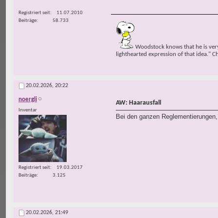
Registriert seit
11.07.2010
Beiträge
58.733
Woodstock knows that he is very 
lighthearted expression of that idea." C
20.02.2026,
20:22
noergli
AW: Haarausfall
Inventar
Bei den ganzen Reglementierungen, 
Registriert seit
19.03.2017
Beiträge
3.125
20.02.2026,
21:49