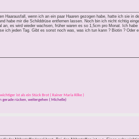
chen Haarausfall, wenn ich an ein paar Haaren gezogen habe, hatte ich sie in d
 habe mir die Schilddrüse entfernen lassen. Noch bin ich nicht richtig einges
al an, es wird wieder wachsen, früher waren es so 1,5cm pro Monat. Ich hab
e ich jeden Tag. Gibt es sonst noch was, was ich tun kann ? Biotin ? Oder e
ichtiger ist als ein Stück Brot ( Rainer Maria Rilke )
 gerade rücken, weitergehen ( Michelle)