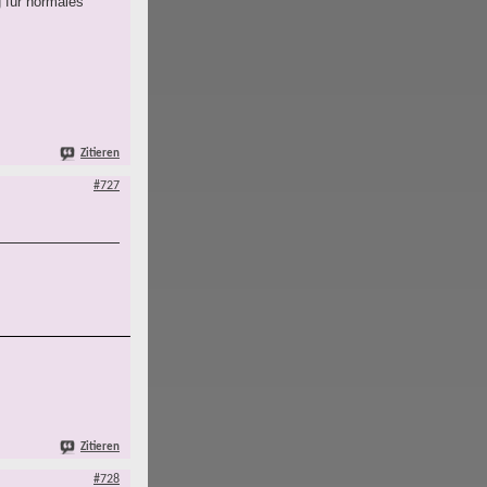
 für normales
Zitieren
#727
Zitieren
#728