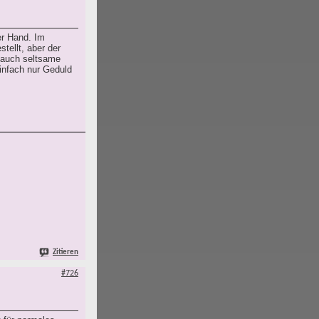
er Hand. Im
tellt, aber der
e auch seltsame
infach nur Geduld
Zitieren
#726