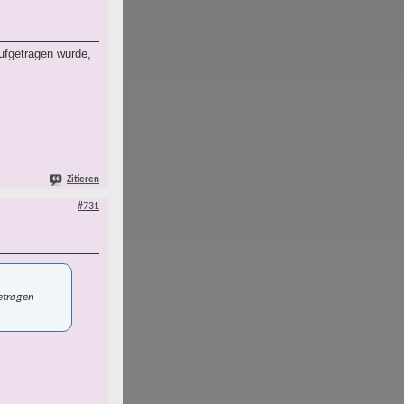
aufgetragen wurde,
Zitieren
#731
getragen