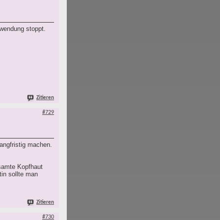
nwendung stoppt.
Zitieren
#729
angfristig machen.
esamte Kopfhaut
tin sollte man
Zitieren
#730