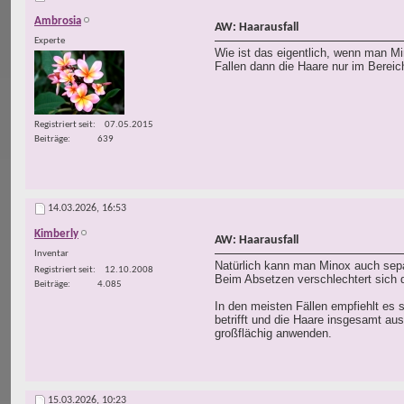
Ambrosia
AW: Haarausfall
Experte
Wie ist das eigentlich, wenn man M
Fallen dann die Haare nur im Berei
Registriert seit
07.05.2015
Beiträge
639
14.03.2026,
16:53
Kimberly
AW: Haarausfall
Inventar
Natürlich kann man Minox auch sepa
Registriert seit
12.10.2008
Beim Absetzen verschlechtert sich 
Beiträge
4.085
In den meisten Fällen empfiehlt es
betrifft und die Haare insgesamt au
großflächig anwenden.
15.03.2026,
10:23