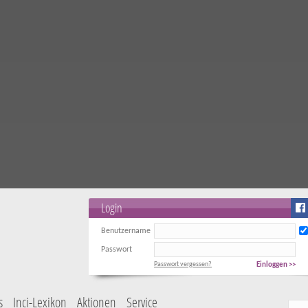
Login
Benutzername
Passwort
Passwort vergessen?
Einloggen >>
s
Inci-Lexikon
Aktionen
Service