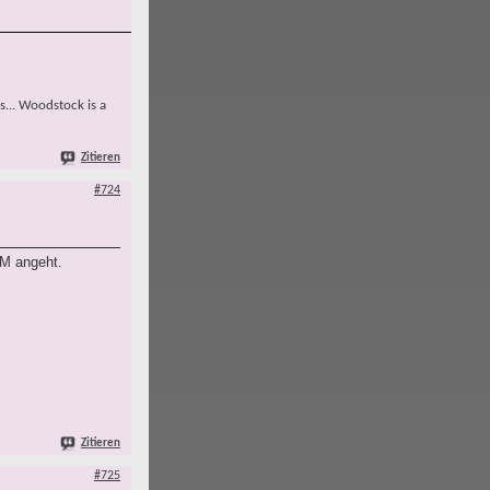
s... Woodstock is a
Zitieren
#724
EM angeht.
Zitieren
#725