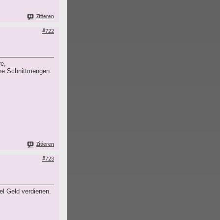
Zitieren
#722
re,
ine Schnittmengen.
Zitieren
#723
el Geld verdienen.