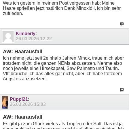
Was ich gestern in meinem Post vergessen hab: Meine
Haare sprießen jetzt natürlich Dank Minoxidil, ich bin sehr
zufrieden.
Kimberly
:
26.03.2026
12:22
AW: Haarausfall
Ich nehme jetzt seit 2einhalb Jahren Minox, traue mich aber
trotzdem nicht, die ganzen NEMs abzusetzen. Nehme also
noch jeweils eine Hirsekapsel, Saw Palmetto und Taurin.
Vllt brauche ich das alles gar nicht, aber ich habe trotzdem
Angst es abzusetzen.
Püppi21
:
26.03.2026
15:03
AW: Haarausfall
Es gibt ja zum Glück vieles als Tropfen oder Saft. Das ist ja
dann praktisch und man muss nicht auf alles verzichten. Ich