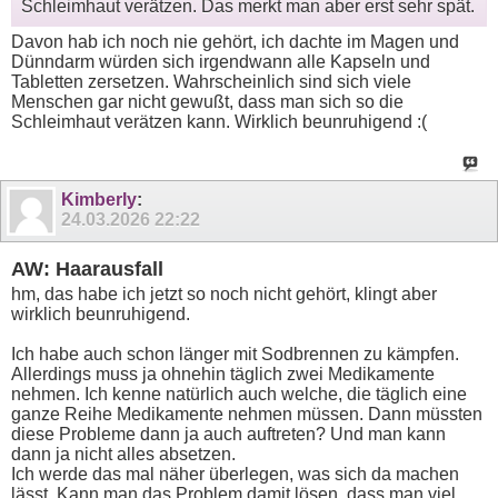
Schleimhaut verätzen. Das merkt man aber erst sehr spät.
Davon hab ich noch nie gehört, ich dachte im Magen und
Dünndarm würden sich irgendwann alle Kapseln und
Tabletten zersetzen. Wahrscheinlich sind sich viele
Menschen gar nicht gewußt, dass man sich so die
Schleimhaut verätzen kann. Wirklich beunruhigend :(
Kimberly
:
24.03.2026
22:22
AW: Haarausfall
hm, das habe ich jetzt so noch nicht gehört, klingt aber
wirklich beunruhigend.
Ich habe auch schon länger mit Sodbrennen zu kämpfen.
Allerdings muss ja ohnehin täglich zwei Medikamente
nehmen. Ich kenne natürlich auch welche, die täglich eine
ganze Reihe Medikamente nehmen müssen. Dann müssten
diese Probleme dann ja auch auftreten? Und man kann
dann ja nicht alles absetzen.
Ich werde das mal näher überlegen, was sich da machen
lässt. Kann man das Problem damit lösen, dass man viel