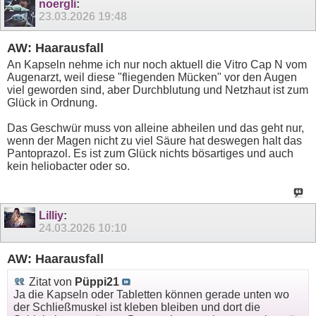
noergli
:
23.03.2026
19:48
AW: Haarausfall
An Kapseln nehme ich nur noch aktuell die Vitro Cap N vom
Augenarzt, weil diese "fliegenden Mücken" vor den Augen
viel geworden sind, aber Durchblutung und Netzhaut ist zum
Glück in Ordnung.
Das Geschwür muss von alleine abheilen und das geht nur,
wenn der Magen nicht zu viel Säure hat deswegen halt das
Pantoprazol. Es ist zum Glück nichts bösartiges und auch
kein heliobacter oder so.
Lilliy
:
24.03.2026
10:10
AW: Haarausfall
Zitat von
Püppi21
Ja die Kapseln oder Tabletten können gerade unten wo
der Schließmuskel ist kleben bleiben und dort die