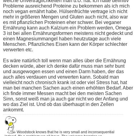
welche Unverträglichkeiten man u.U. hat. Ich hatte definitiv
Probleme ausreichend Proteine zu bekommen als ich mich
noch vegan ernährt habe. Hülsenfrüchte vertrage ich nicht
mehr in grõßeren Mengen und Gluten auch nicht, also war
es mit pflanzlichen Proteinen eher schwer. Bei veganer
Ernährung kann auch Kalzium ein Problem werden, Omega
3 ist bei allen Ernährungsformen meistens nicht gedeckt und
einen Magnesiummangel haben heutzutage auch viele
Menschen. Pflanzliches Eisen kann der Körper schlechter
verwerten etc.
Es wäre natürlich toll wenn man alles über die Ernährung
decken würde, aber ich denke dafür muss man sehr bunt
und ausgewogen essen und einen Darm haben, der das
auch alles verdauen und verwerten kann. Sobald man
vielleicht noch chronisch krank ist oder viel Stress hat, hat
man bei manchen Sachen auch einen erhöhten Bedarf. Aber
ich finde immer Messen macht bei den meisten Sachen
Sinn, sonst weiß man ja auch gar nicht wo der Anfang und
wo das Ziel ist. Und ob das überhaupt in den Zellen
ankommt.
Woodstock knows that he is very small and inconsequential