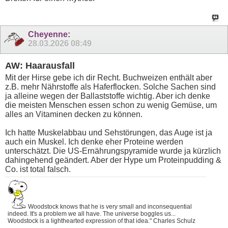
Cheyenne
:
28.03.2026
08:49
AW: Haarausfall
Mit der Hirse gebe ich dir Recht. Buchweizen enthält aber
z.B. mehr Nährstoffe als Haferflocken. Solche Sachen sind
ja alleine wegen der Ballaststoffe wichtig. Aber ich denke
die meisten Menschen essen schon zu wenig Gemüse, um
alles an Vitaminen decken zu können.
Ich hatte Muskelabbau und Sehstörungen, das Auge ist ja
auch ein Muskel. Ich denke eher Proteine werden
unterschätzt. Die US-Ernährungspyramide wurde ja kürzlich
dahingehend geändert. Aber der Hype um Proteinpudding &
Co. ist total falsch.
Woodstock knows that he is very small and inconsequential
indeed. It's a problem we all have. The universe boggles us...
Woodstock is a lighthearted expression of that idea." Charles Schulz