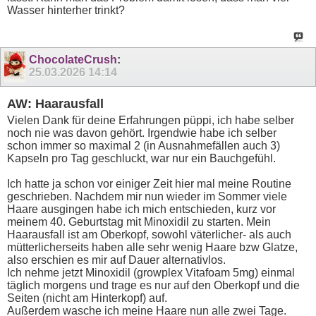
Wasser hinterher trinkt?
ChocolateCrush
:
25.03.2026
14:14
AW: Haarausfall
Vielen Dank für deine Erfahrungen püppi, ich habe selber
noch nie was davon gehört. Irgendwie habe ich selber
schon immer so maximal 2 (in Ausnahmefällen auch 3)
Kapseln pro Tag geschluckt, war nur ein Bauchgefühl.
Ich hatte ja schon vor einiger Zeit hier mal meine Routine
geschrieben. Nachdem mir nun wieder im Sommer viele
Haare ausgingen habe ich mich entschieden, kurz vor
meinem 40. Geburtstag mit Minoxidil zu starten. Mein
Haarausfall ist am Oberkopf, sowohl väterlicher- als auch
mütterlicherseits haben alle sehr wenig Haare bzw Glatze,
also erschien es mir auf Dauer alternativlos.
Ich nehme jetzt Minoxidil (growplex Vitafoam 5mg) einmal
täglich morgens und trage es nur auf den Oberkopf und die
Seiten (nicht am Hinterkopf) auf.
Außerdem wasche ich meine Haare nun alle zwei Tage.