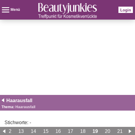
Menü
Login
Haarausfall
Thema:
Haarausfall
Stichworte:
-
12
13
14
15
16
17
18
19
20
21