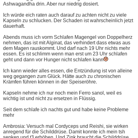
Ashwagandha drin. Aber nur niedrig dosiert.
Ich würde eich raten auch darauf zu achten nicht zu viele
Kapseln zu schlucken. Der Schaden ist wahrscheinlich jetzt
dauerhaft.
Abends muss ich vorm Schlafen Magengel von Doppelherz
nehmen, das ist mit Alginat, das verhindert dass etwas aus
dem Magen rauskommt. Und darf nach 19 Uhr nichts mehr
essen. Es ist schlimm wenn man erst um 23 Uhr schlafen
geht und dann vor Hunger nicht schlafen kann
Ich kann wieder alles essen, die Entzündung ist von alleine
weg gegangen zum Glück. Hätte auch zu chronischen
Krämfen führen können in der Speiseröhre.
Kapseln nehme ich nur noch mein Ferro sanol, weil es
wichtig ist und nicht zu ersetzen in Flüssig.
Seit dem schlafe ich nachts gut und habe keine Probleme
mehr
Ambrosia: Versuch mal Cordyceps und Reishi, sie wirken
anregend für die Schilddrüse. Damit konnte ich mein tsh
senken und t3 erhöhen. Und Zink braucht die Schilddrüse