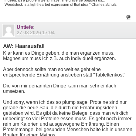
indeed. It's a problem we all have. The universe boggles us...
Woodstock is a lighthearted expression of that idea." Charles Schulz
Untiefe
:
27.03.2026
17:04
AW: Haarausfall
Klar kann es Dinge geben, die man ergänzen muss.
Magnesium muss ich z.B. auch individuell ergänzen.
Aber dennoch sollte man so weit es geht eine
entsprechende Ernährung anstreben statt "Tablettenkost".
Die von mir genannten Dinge kann man sehr einfach
umsetzen.
Und sorry, wenn ich das so plump sage: Proteine sind nur
gerade die neue Sau, die durch die Ernährungsideen
getrieben wird. Es gibt da keine Belege, dass man wirklich
unbedingt so viel Proteine essen muss. Es geht noch immer
rein um Kalorien und ausgewogene Ernährung. Einen
Proteinmangel bei gesunden Menschen halte ich in unseren
Breiten für einen Mythos.