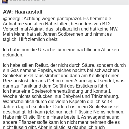
AW: Haarausfall
@noergli: Achtung wegen pantoprazol. Es hemmt die
Aufnahme von allen Nährstoffen, besonders von B12.
Versuch mal Alginat, das ist pflanzlich und hat keine NW.
Mein Mann hat seit Jahren Sodbrennen und nimmt es
täglich. Hilft ziemlich direkt
Ich habe nun die Ursache für meine nächtlichen Attacken
gefunden.
Ich habe stillen Reflux, der nicht durch Säure, sondern durch
ein Gas namens Pepsin, welches nachts bei schwachem
Schließmuskel raus ströhmt und dann am Kehlkopf einen
Reiz auslöst, der ans Gehirn einen Alarmsignal sendet, was
dann zu Panik und dem Gefühl des Erstickens führt.
Ich hatte eine Speiseröhrenentzündung und konnte 1
Woche nichts schlucken, nur Babybrei und Trinknahrung.
Wahrscheinlich durch die vielen Kspseln die ich seit 4
Jahren täglich schlucke. Dadurch ist mein Schließmuskel
geschädigt. Ich kann jetzt nur noch Flüssige Nems nehmen.
Habe mir Olistic für die Haare bestellt. Ashwagandha und
andere Pflanzenstoffe kann ich nicht mehr nehmen die es
nicht flüssig gibt. Aber in olistic ist glaube ich auch