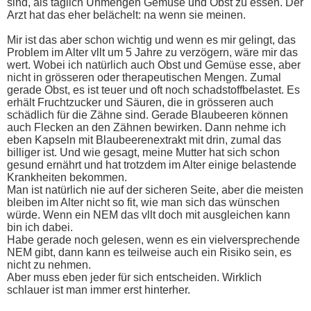
sind, als täglich Unmengen Gemüse und Obst zu essen. Der
Arzt hat das eher belächelt: na wenn sie meinen.
Mir ist das aber schon wichtig und wenn es mir gelingt, das
Problem im Alter vllt um 5 Jahre zu verzögern, wäre mir das
wert. Wobei ich natürlich auch Obst und Gemüse esse, aber
nicht in grösseren oder therapeutischen Mengen. Zumal
gerade Obst, es ist teuer und oft noch schadstoffbelastet. Es
erhält Fruchtzucker und Säuren, die in grösseren auch
schädlich für die Zähne sind. Gerade Blaubeeren können
auch Flecken an den Zähnen bewirken. Dann nehme ich
eben Kapseln mit Blaubeerenextrakt mit drin, zumal das
billiger ist. Und wie gesagt, meine Mutter hat sich schon
gesund ernährt und hat trotzdem im Alter einige belastende
Krankheiten bekommen.
Man ist natürlich nie auf der sicheren Seite, aber die meisten
bleiben im Alter nicht so fit, wie man sich das wünschen
würde. Wenn ein NEM das vllt doch mit ausgleichen kann
bin ich dabei.
Habe gerade noch gelesen, wenn es ein vielversprechende
NEM gibt, dann kann es teilweise auch ein Risiko sein, es
nicht zu nehmen.
Aber muss eben jeder für sich entscheiden. Wirklich
schlauer ist man immer erst hinterher.