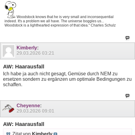
Woodstock knows that he is very small and inconsequential
indeed. It's a problem we all have. The universe boggles us...
Woodstock is a lighthearted expression of that idea." Charles Schulz
Kimberly
:
29.03.2026
03:21
AW: Haarausfall
Ich habe ja auch nicht gesagt, Gemüse durch NEM zu
ersetzen sondern zu ergänzen um optimale Bedingungen zu
schaffen.
Cheyenne
:
29.03.2026
09:01
AW: Haarausfall
Zitat von
Kimberly