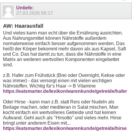
Untiefe
:
27.03.2026
08:17
AW: Haarausfall
Und vieles kann man echt über die Ernährung ausrichten.
Aus Nahrungsmittel können Nährstoffe außerdem
normalerweise einfach besser aufgenommen werden. Das
heißt der Körper bekommt mehr davon als aus Kapsel, Saft
und Co. Das hat damit zu tun, dass die Nährstoffe in eine
Matrix an weiteren wertvollen Komponenten eingebettet
sind.
z.B. Hafer zum Frühstück (Brei oder Overnight, Kekse oder
was immer) - das versorgt einen mit vielen wichtigen
Nährstoffen. Wichtig für's Haar -> B Vitamine
https://eatsmarter.de/lexikon/warenkunde/getreide/hafer
Oder Hirse - kann man z.B. statt Reis oder Nudeln als
Beilage machen, oder mediteran in Salat mischen. Man
kocht einfach ein wertvolleres Getreide und hat keinen
Aufwand. Geht auch als "Hirsotto" und vieles mehr. Hirse
bringt unter anderem Eisen mit...
https://eatsmarter.de/lexikon/warenkunde/getreide/hirse