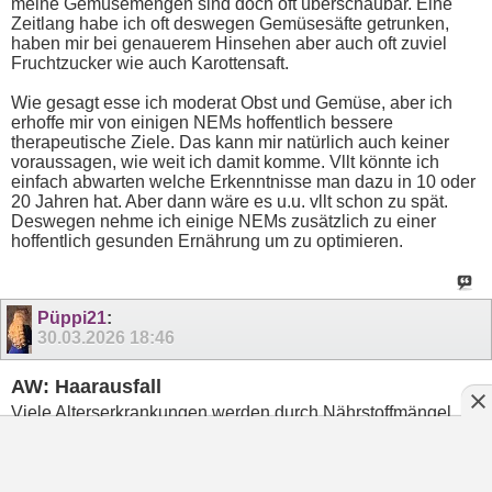
meine Gemüsemengen sind doch oft überschaubar. Eine
Zeitlang habe ich oft deswegen Gemüsesäfte getrunken,
haben mir bei genauerem Hinsehen aber auch oft zuviel
Fruchtzucker wie auch Karottensaft.
Wie gesagt esse ich moderat Obst und Gemüse, aber ich
erhoffe mir von einigen NEMs hoffentlich bessere
therapeutische Ziele. Das kann mir natürlich auch keiner
voraussagen, wie weit ich damit komme. Vllt könnte ich
einfach abwarten welche Erkenntnisse man dazu in 10 oder
20 Jahren hat. Aber dann wäre es u.u. vllt schon zu spät.
Deswegen nehme ich einige NEMs zusätzlich zu einer
hoffentlich gesunden Ernährung um zu optimieren.
Püppi21
:
30.03.2026
18:46
AW: Haarausfall
Viele Alterserkrankungen werden durch Nährstoffmängel
verursacht. Alzheimer laut neuen Studien durch
Lithiummangel im Trinkwasser, in Regionen wo Lithium im
Wasser wenig enthalten ist, sind viele Alzheimerfälle.
Und Rheuma durch Vitamin D Mangel, und die ganzen