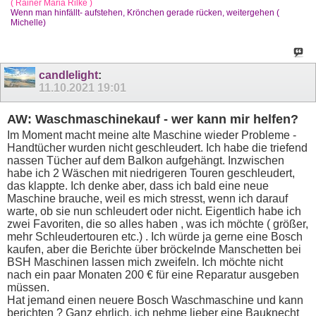
( Rainer Maria Rilke )
Wenn man hinfällt- aufstehen, Krönchen gerade rücken, weitergehen (
Michelle)
candlelight
:
11.10.2021
19:01
AW: Waschmaschinekauf - wer kann mir helfen?
Im Moment macht meine alte Maschine wieder Probleme -
Handtücher wurden nicht geschleudert. Ich habe die triefend
nassen Tücher auf dem Balkon aufgehängt. Inzwischen
habe ich 2 Wäschen mit niedrigeren Touren geschleudert,
das klappte. Ich denke aber, dass ich bald eine neue
Maschine brauche, weil es mich stresst, wenn ich darauf
warte, ob sie nun schleudert oder nicht. Eigentlich habe ich
zwei Favoriten, die so alles haben , was ich möchte ( größer,
mehr Schleudertouren etc.) . Ich würde ja gerne eine Bosch
kaufen, aber die Berichte über bröckelnde Manschetten bei
BSH Maschinen lassen mich zweifeln. Ich möchte nicht
nach ein paar Monaten 200 € für eine Reparatur ausgeben
müssen.
Hat jemand einen neuere Bosch Waschmaschine und kann
berichten ? Ganz ehrlich, ich nehme lieber eine Bauknecht