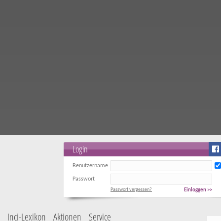
Login
Benutzername
Passwort
Passwort vergessen?
Einloggen >>
Inci-Lexikon
Aktionen
Service