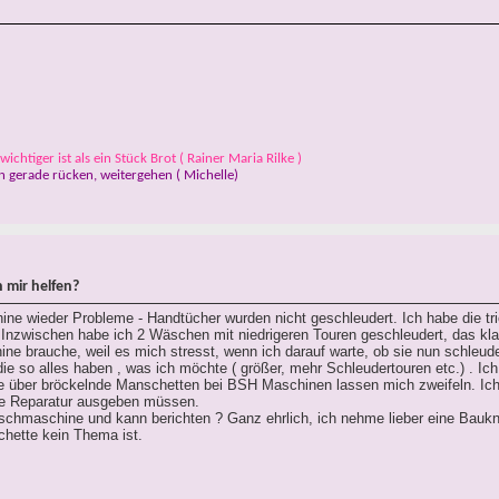
ichtiger ist als ein Stück Brot ( Rainer Maria Rilke )
 gerade rücken, weitergehen ( Michelle)
 mir helfen?
e wieder Probleme - Handtücher wurden nicht geschleudert. Ich habe die tr
Inzwischen habe ich 2 Wäschen mit niedrigeren Touren geschleudert, das kla
ne brauche, weil es mich stresst, wenn ich darauf warte, ob sie nun schleude
die so alles haben , was ich möchte ( größer, mehr Schleudertouren etc.) . Ic
te über bröckelnde Manschetten bei BSH Maschinen lassen mich zweifeln. Ic
ne Reparatur ausgeben müssen.
chmaschine und kann berichten ? Ganz ehrlich, ich nehme lieber eine Baukn
chette kein Thema ist.