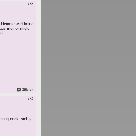
#88
kleinere wird keine
 aus meiner miele
el.
Zitieren
#89
hrung deckt sich ja