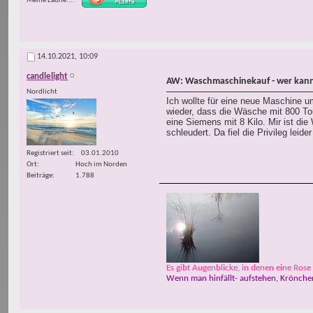
Meine Laune...
14.10.2021,
10:09
candlelight
AW: Waschmaschinekauf - wer kann
Nordlicht
Ich wollte für eine neue Maschine u
wieder, dass die Wäsche mit 800 Tou
eine Siemens mit 8 Kilo. Mir ist di
schleudert. Da fiel die Privileg lei
Registriert seit
03.01.2010
Ort
Hoch im Norden
Beiträge
1.788
Es gibt Augenblicke, in denen eine Rose w
Wenn man hinfällt- aufstehen, Krönchen