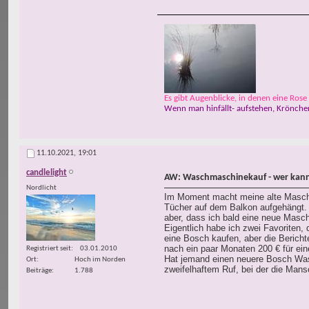
Es gibt Augenblicke, in denen eine Rose w
Wenn man hinfällt- aufstehen, Krönchen
11.10.2021,
19:01
candlelight
AW: Waschmaschinekauf - wer kann
Nordlicht
Im Moment macht meine alte Maschin
Tücher auf dem Balkon aufgehängt. 
aber, dass ich bald eine neue Maschi
Eigentlich habe ich zwei Favoriten, 
eine Bosch kaufen, aber die Berich
nach ein paar Monaten 200 € für ei
Registriert seit
03.01.2010
Hat jemand einen neuere Bosch Was
Ort
Hoch im Norden
zweifelhaftem Ruf, bei der die Mans
Beiträge
1.788