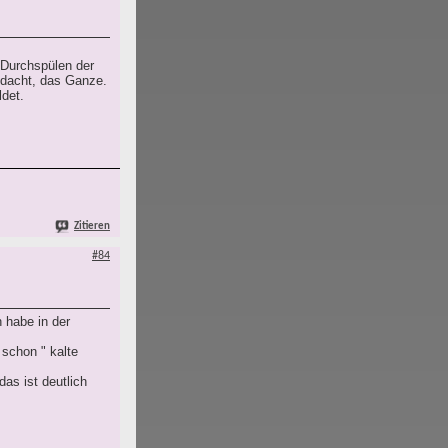
 Durchspülen der
hdacht, das Ganze.
det.
Zitieren
#84
 habe in der
schon " kalte
as ist deutlich