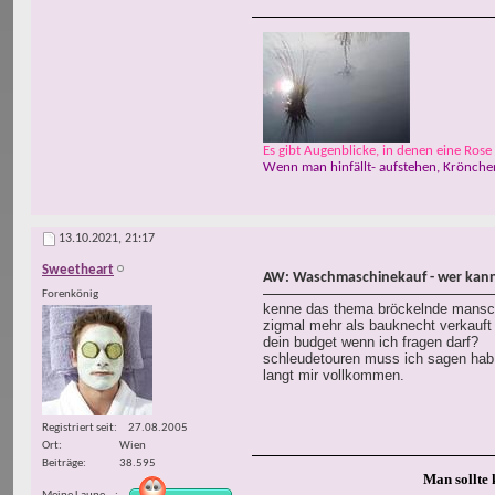
Es gibt Augenblicke, in denen eine Rose w
Wenn man hinfällt- aufstehen, Krönchen
13.10.2021,
21:17
Sweetheart
AW: Waschmaschinekauf - wer kann
Forenkönig
kenne das thema bröckelnde mansche
zigmal mehr als bauknecht verkauft
dein budget wenn ich fragen darf?
schleudetouren muss ich sagen hab 
langt mir vollkommen.
Registriert seit
27.08.2005
Ort
Wien
Beiträge
38.595
Man sollte 