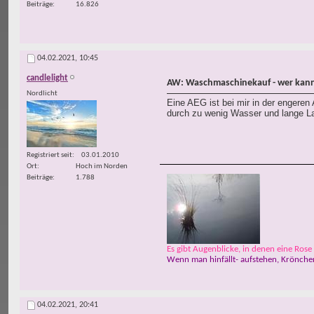
Beiträge
16.826
04.02.2021,
10:45
candlelight
AW: Waschmaschinekauf - wer kann
Nordlicht
Eine AEG ist bei mir in der engeren
durch zu wenig Wasser und lange L
Registriert seit
03.01.2010
Ort
Hoch im Norden
Beiträge
1.788
Es gibt Augenblicke, in denen eine Rose w
Wenn man hinfällt- aufstehen, Krönchen
04.02.2021,
20:41