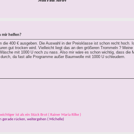
Jean Paul Sartre
 mir helfen?
m die 400 € ausgeben. Die Auswahl in der Preisklasse ist schon recht hoch. 
ren gut trocken wird. Vielleicht liegt das an den größeren Trommeln ? Meine
e Wäsche mit 1000 U noch zu nass. Also mir wäre es schon wichtig, dass die 
der durch, da fast alle Programme außer Baumwolle mit 1000 U schleudern.
ichtiger ist als ein Stück Brot ( Rainer Maria Rilke )
 gerade rücken, weitergehen ( Michelle)