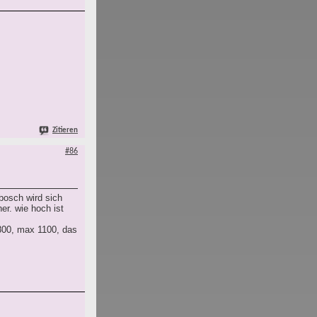
Zitieren
#86
bosch wird sich
r. wie hoch ist
 800, max 1100, das