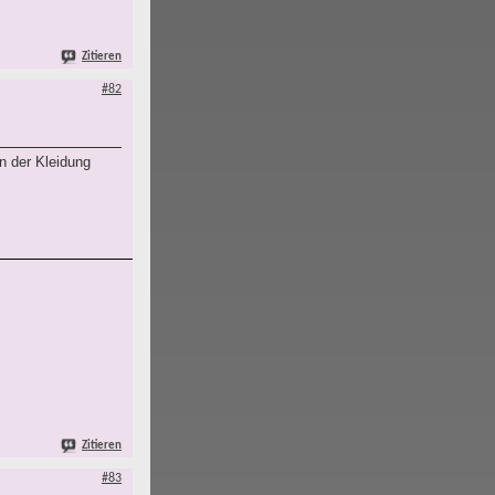
Zitieren
#82
n der Kleidung
Zitieren
#83