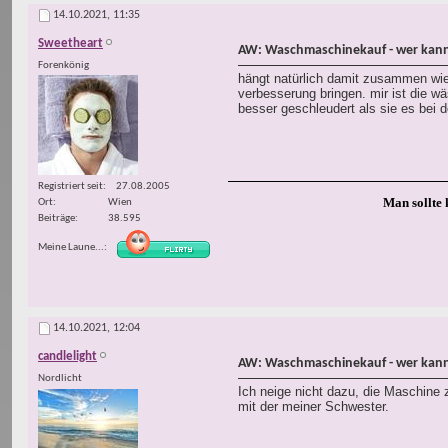
14.10.2021,
11:35
Sweetheart
AW: Waschmaschinekauf - wer kann
Forenkönig
hängt natürlich damit zusammen wie 
verbesserung bringen. mir ist die w
besser geschleudert als sie es bei d
Registriert seit
27.08.2005
Man sollte 
Ort
Wien
Beiträge
38.595
Meine Laune...
14.10.2021,
12:04
candlelight
AW: Waschmaschinekauf - wer kann
Nordlicht
Ich neige nicht dazu, die Maschine z
mit der meiner Schwester.