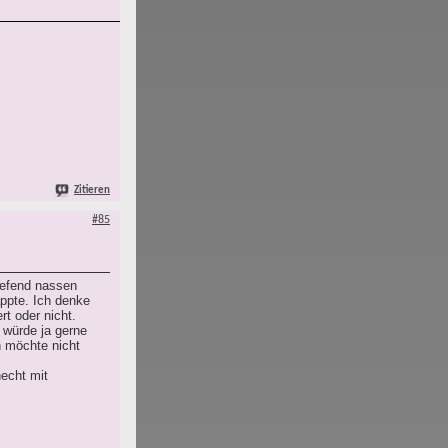
Zitieren
#85
iefend nassen
ppte. Ich denke
rt oder nicht.
h würde ja gerne
h möchte nicht
echt mit