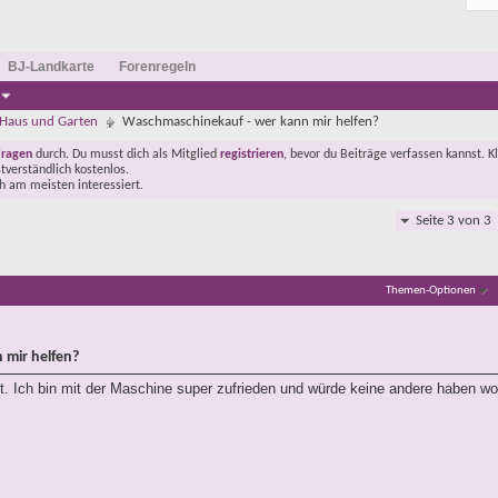
BJ-Landkarte
Forenregeln
Haus und Garten
Waschmaschinekauf - wer kann mir helfen?
Fragen
durch. Du musst dich als Mitglied
registrieren
, bevor du Beiträge verfassen kannst. K
stverständlich kostenlos.
ch am meisten interessiert.
Seite 3 von 3
Themen-Optionen
 mir helfen?
t. Ich bin mit der Maschine super zufrieden und würde keine andere haben wo