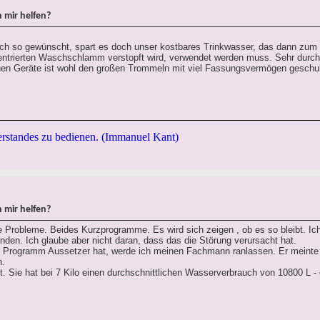
 mir helfen?
lich so gewünscht, spart es doch unser kostbares Trinkwasser, das dann zum
zentrierten Waschschlamm verstopft wird, verwendet werden muss. Sehr durc
en Geräte ist wohl den großen Trommeln mit viel Fassungsvermögen geschul
rstandes zu bedienen. (Immanuel Kant)
 mir helfen?
 Probleme. Beides Kurzprogramme. Es wird sich zeigen , ob es so bleibt. Ich
den. Ich glaube aber nicht daran, dass das die Störung verursacht hat.
 Programm Aussetzer hat, werde ich meinen Fachmann ranlassen. Er meinte 
n.
. Sie hat bei 7 Kilo einen durchschnittlichen Wasserverbrauch von 10800 L - d