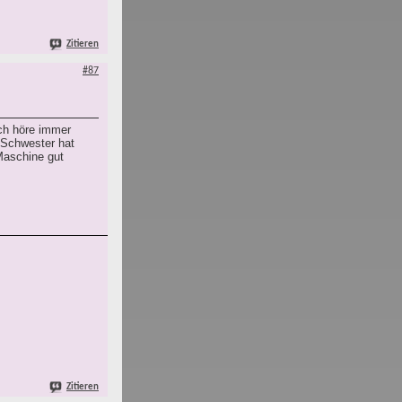
Zitieren
#87
Ich höre immer
 Schwester hat
Maschine gut
Zitieren