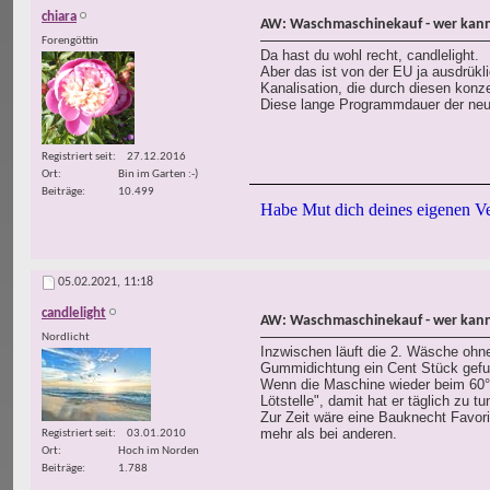
chiara
AW: Waschmaschinekauf - wer kann
Forengöttin
Da hast du wohl recht, candlelight.
Aber das ist von der EU ja ausdrük
Kanalisation, die durch diesen kon
Diese lange Programmdauer der neu
Registriert seit
27.12.2016
Ort
Bin im Garten :-)
Beiträge
10.499
Habe Mut dich deines eigenen Ve
05.02.2021,
11:18
candlelight
AW: Waschmaschinekauf - wer kann
Nordlicht
Inzwischen läuft die 2. Wäsche ohne
Gummidichtung ein Cent Stück gefun
Wenn die Maschine wieder beim 60°
Lötstelle", damit hat er täglich zu tu
Zur Zeit wäre eine Bauknecht Favorit
mehr als bei anderen.
Registriert seit
03.01.2010
Ort
Hoch im Norden
Beiträge
1.788