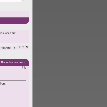
licke oben auf
1
2
3
Erste
Thema durchsuchen
#81
llen.