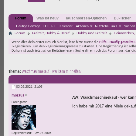
Forum
Was ist neu?
Tauschbörsen-Optionen
BJ-Ticker
Heutige Beiträge
H I L F E
Kalender
Aktionen
Nützliche Links
Suchen
Forum
Freizeit, Hobby & Beruf
Hobby und Freizeit
Heimwerken, 
Wenn dies dein erster Besuch hier ist, lese bitte zuerst die
Hilfe - Häufig gestellte 
'Registrieren', um den Registrierungsprozess zu starten. Eine Registrierung ist selb
Du kannst auch jetzt schon Beiträge lesen. Suche dir einfach das Forum aus, das di
Thema:
Waschmaschinekauf - wer kann mir helfen?
03.02.2021,
21:05
morgua
AW: Waschmaschinekauf - wer kann
Forengöttin
Ich habe mir 2017 eine Miele gekauf
Registriert seit
29.04.2006