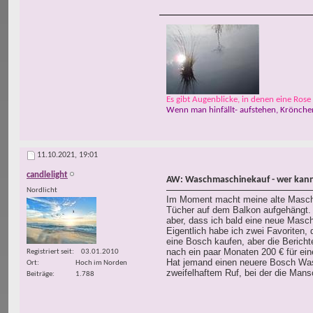
Es gibt Augenblicke, in denen eine Rose w
Wenn man hinfällt- aufstehen, Krönchen
11.10.2021,
19:01
candlelight
AW: Waschmaschinekauf - wer kann
Nordlicht
Im Moment macht meine alte Maschin
Tücher auf dem Balkon aufgehängt. 
aber, dass ich bald eine neue Maschi
Eigentlich habe ich zwei Favoriten, 
eine Bosch kaufen, aber die Berich
nach ein paar Monaten 200 € für ei
Registriert seit
03.01.2010
Hat jemand einen neuere Bosch Was
Ort
Hoch im Norden
zweifelhaftem Ruf, bei der die Mans
Beiträge
1.788