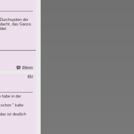
 Durchspülen der
hdacht, das Ganze.
det.
Zitieren
#84
 habe in der
schon " kalte
as ist deutlich