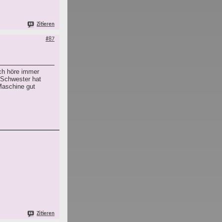
Zitieren
#87
Ich höre immer
 Schwester hat
Maschine gut
Zitieren