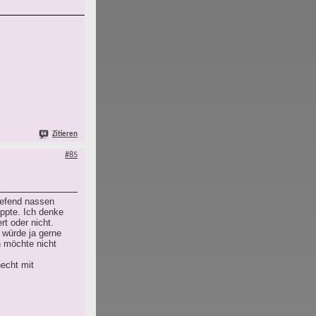
Zitieren
#85
iefend nassen
ppte. Ich denke
rt oder nicht.
h würde ja gerne
h möchte nicht
echt mit