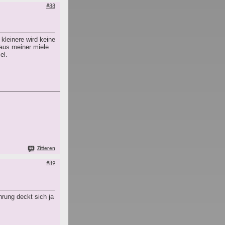
#88
kleinere wird keine
 aus meiner miele
el.
Zitieren
#89
hrung deckt sich ja