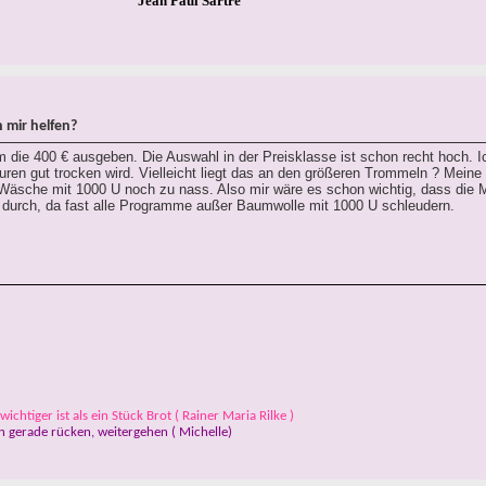
Jean Paul Sartre
 mir helfen?
m die 400 € ausgeben. Die Auswahl in der Preisklasse ist schon recht hoch. 
ren gut trocken wird. Vielleicht liegt das an den größeren Trommeln ? Meine
e Wäsche mit 1000 U noch zu nass. Also mir wäre es schon wichtig, dass die 
der durch, da fast alle Programme außer Baumwolle mit 1000 U schleudern.
ichtiger ist als ein Stück Brot ( Rainer Maria Rilke )
 gerade rücken, weitergehen ( Michelle)