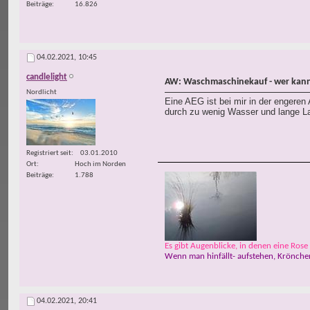
Beiträge
16.826
04.02.2021,
10:45
candlelight
AW: Waschmaschinekauf - wer kann
Nordlicht
Eine AEG ist bei mir in der engeren
durch zu wenig Wasser und lange L
Registriert seit
03.01.2010
Ort
Hoch im Norden
Beiträge
1.788
Es gibt Augenblicke, in denen eine Rose w
Wenn man hinfällt- aufstehen, Krönchen
04.02.2021,
20:41