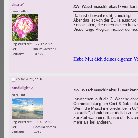
chiara
AW: Waschmaschinekauf - wer kann
Forengöttin
Da hast du wohl recht, candlelight.
Aber das ist von der EU ja ausdrük
Kanalisation, die durch diesen kon
Diese lange Programmdauer der neu
Registriert seit
27.12.2016
Ort
Bin im Garten :-)
Beiträge
10.499
Habe Mut dich deines eigenen Ve
05.02.2021,
11:18
candlelight
AW: Waschmaschinekauf - wer kann
Nordlicht
Inzwischen läuft die 2. Wäsche ohne
Gummidichtung ein Cent Stück gefun
Wenn die Maschine wieder beim 60°
Lötstelle", damit hat er täglich zu tu
Zur Zeit wäre eine Bauknecht Favorit
mehr als bei anderen.
Registriert seit
03.01.2010
Ort
Hoch im Norden
Beiträge
1.788