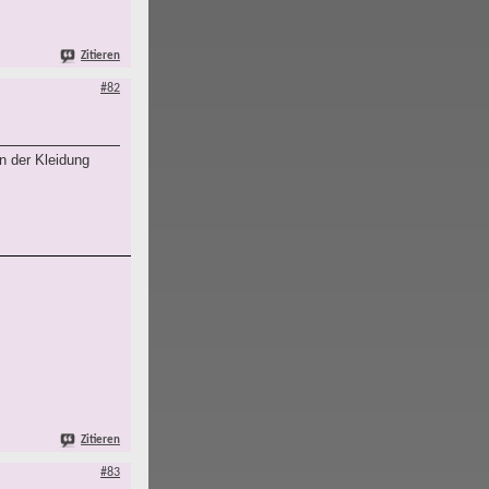
Zitieren
#82
n der Kleidung
Zitieren
#83