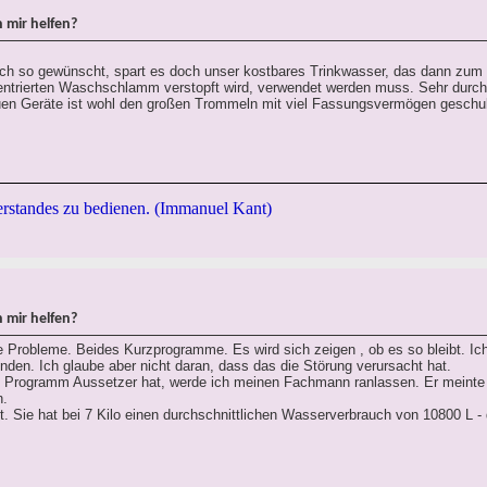
 mir helfen?
lich so gewünscht, spart es doch unser kostbares Trinkwasser, das dann zum
zentrierten Waschschlamm verstopft wird, verwendet werden muss. Sehr durc
en Geräte ist wohl den großen Trommeln mit viel Fassungsvermögen geschul
rstandes zu bedienen. (Immanuel Kant)
 mir helfen?
 Probleme. Beides Kurzprogramme. Es wird sich zeigen , ob es so bleibt. Ich
den. Ich glaube aber nicht daran, dass das die Störung verursacht hat.
 Programm Aussetzer hat, werde ich meinen Fachmann ranlassen. Er meinte 
n.
. Sie hat bei 7 Kilo einen durchschnittlichen Wasserverbrauch von 10800 L - d