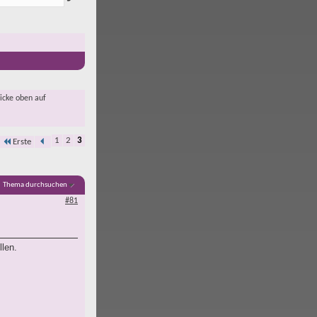
licke oben auf
1
2
3
Erste
Thema durchsuchen
#81
llen.