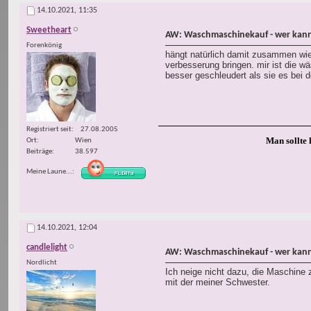
14.10.2021,
11:35
Sweetheart
AW: Waschmaschinekauf - wer kann
Forenkönig
hängt natürlich damit zusammen wie 
verbesserung bringen. mir ist die w
besser geschleudert als sie es bei d
Registriert seit
27.08.2005
Man sollte 
Ort
Wien
Beiträge
38.597
Meine Laune...
14.10.2021,
12:04
candlelight
AW: Waschmaschinekauf - wer kann
Nordlicht
Ich neige nicht dazu, die Maschine z
mit der meiner Schwester.