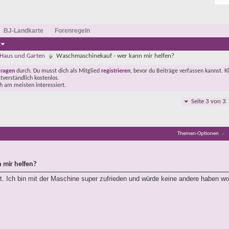
BJ-Landkarte
Forenregeln
Haus und Garten
Waschmaschinekauf - wer kann mir helfen?
Fragen
durch. Du musst dich als Mitglied
registrieren
, bevor du Beiträge verfassen kannst. K
stverständlich kostenlos.
ch am meisten interessiert.
Seite 3 von 3
Themen-Optionen
 mir helfen?
t. Ich bin mit der Maschine super zufrieden und würde keine andere haben wo