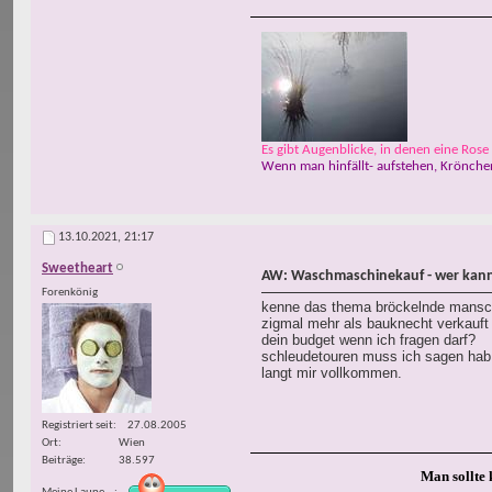
Es gibt Augenblicke, in denen eine Rose w
Wenn man hinfällt- aufstehen, Krönchen
13.10.2021,
21:17
Sweetheart
AW: Waschmaschinekauf - wer kann
Forenkönig
kenne das thema bröckelnde mansche
zigmal mehr als bauknecht verkauft
dein budget wenn ich fragen darf?
schleudetouren muss ich sagen hab 
langt mir vollkommen.
Registriert seit
27.08.2005
Ort
Wien
Beiträge
38.597
Man sollte 