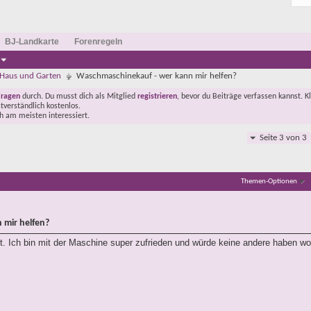
BJ-Landkarte
Forenregeln
Haus und Garten
Waschmaschinekauf - wer kann mir helfen?
Fragen
durch. Du musst dich als Mitglied
registrieren
, bevor du Beiträge verfassen kannst. K
stverständlich kostenlos.
ch am meisten interessiert.
Seite 3 von 3
Themen-Optionen
 mir helfen?
t. Ich bin mit der Maschine super zufrieden und würde keine andere haben wo