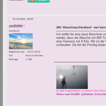
Meine Laune...
14.10.2021,
10:09
candlelight
AW: Waschmaschinekauf - wer kann
Nordlicht
Ich wollte für eine neue Maschine u
wieder, dass die Wäsche mit 800 Tou
eine Siemens mit 8 Kilo. Mir ist di
schleudert. Da fiel die Privileg lei
Registriert seit
03.01.2010
Ort
Hoch im Norden
Beiträge
1.788
Es gibt Augenblicke, in denen eine Rose w
Wenn man hinfällt- aufstehen, Krönchen