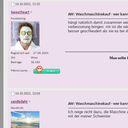
14.10.2021,
11:35
Sweetheart
AW: Waschmaschinekauf - wer kann
Forenkönig
hängt natürlich damit zusammen wie 
verbesserung bringen. mir ist die w
besser geschleudert als sie es bei d
Registriert seit
27.08.2005
Man sollte 
Ort
Wien
Beiträge
38.585
Meine Laune...
14.10.2021,
12:04
candlelight
AW: Waschmaschinekauf - wer kann
Nordlicht
Ich neige nicht dazu, die Maschine z
mit der meiner Schwester.