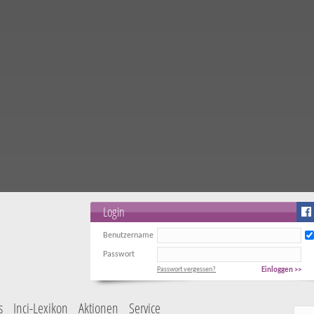
Login
Benutzername
Passwort
Passwort vergessen?
Einloggen >>
s
Inci-Lexikon
Aktionen
Service