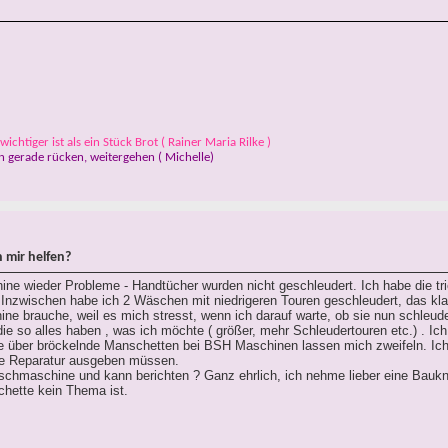
ichtiger ist als ein Stück Brot ( Rainer Maria Rilke )
 gerade rücken, weitergehen ( Michelle)
 mir helfen?
e wieder Probleme - Handtücher wurden nicht geschleudert. Ich habe die tr
Inzwischen habe ich 2 Wäschen mit niedrigeren Touren geschleudert, das kla
ne brauche, weil es mich stresst, wenn ich darauf warte, ob sie nun schleude
die so alles haben , was ich möchte ( größer, mehr Schleudertouren etc.) . Ic
te über bröckelnde Manschetten bei BSH Maschinen lassen mich zweifeln. Ic
ne Reparatur ausgeben müssen.
chmaschine und kann berichten ? Ganz ehrlich, ich nehme lieber eine Baukn
chette kein Thema ist.