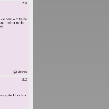
#88
kleinere wird keine
 aus meiner miele
el.
Zitieren
#89
hrung deckt sich ja