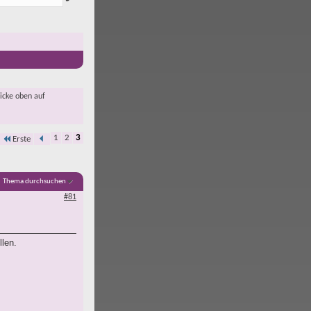
licke oben auf
1
2
3
Erste
Thema durchsuchen
#81
llen.