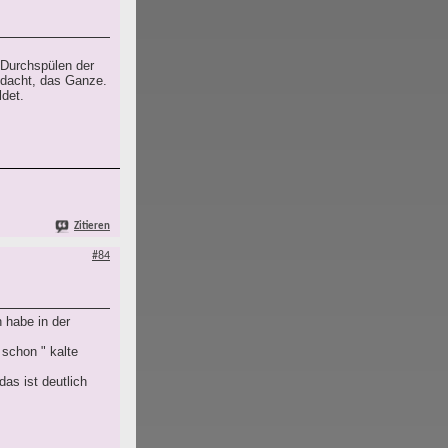
 Durchspülen der
hdacht, das Ganze.
det.
Zitieren
#84
 habe in der
schon " kalte
as ist deutlich