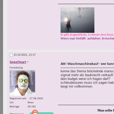
Es gibt Augenblicke, in denen eine Rose w
Wenn man hinfällt- aufstehen, Krönchen
13.10.2021,
21:17
Sweetheart
AW: Waschmaschinekauf - wer kann
Forenkönig
kenne das thema bröckelnde mansche
zigmal mehr als bauknecht verkauft
dein budget wenn ich fragen darf?
schleudetouren muss ich sagen hab 
langt mir vollkommen.
Registriert seit
27.08.2005
Ort
Wien
Beiträge
38.585
Man sollte 