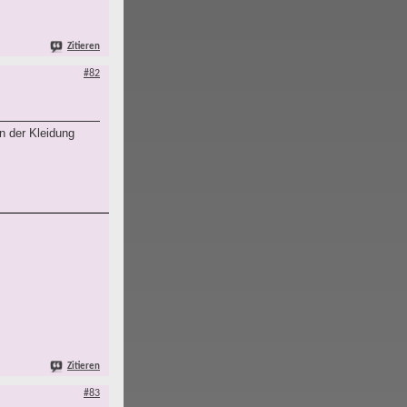
Zitieren
#82
n der Kleidung
Zitieren
#83