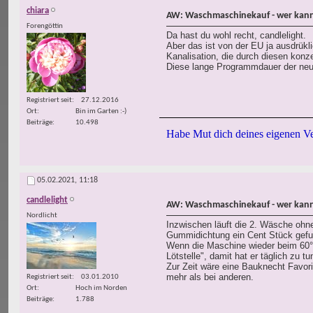
chiara
AW: Waschmaschinekauf - wer kann
Forengöttin
Da hast du wohl recht, candlelight.
Aber das ist von der EU ja ausdrük
Kanalisation, die durch diesen kon
Diese lange Programmdauer der neu
Registriert seit
27.12.2016
Ort
Bin im Garten :-)
Beiträge
10.498
Habe Mut dich deines eigenen Ve
05.02.2021,
11:18
candlelight
AW: Waschmaschinekauf - wer kann
Nordlicht
Inzwischen läuft die 2. Wäsche ohne
Gummidichtung ein Cent Stück gefun
Wenn die Maschine wieder beim 60°
Lötstelle", damit hat er täglich zu tu
Zur Zeit wäre eine Bauknecht Favorit
mehr als bei anderen.
Registriert seit
03.01.2010
Ort
Hoch im Norden
Beiträge
1.788