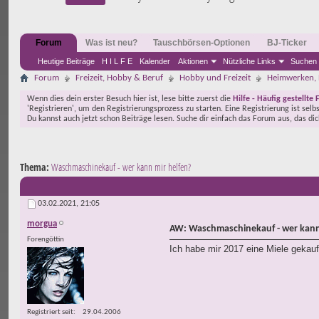
Forum
Was ist neu?
Tauschbörsen-Optionen
BJ-Ticker
Heutige Beiträge
H I L F E
Kalender
Aktionen
Nützliche Links
Suchen
Forum
Freizeit, Hobby & Beruf
Hobby und Freizeit
Heimwerken, 
Wenn dies dein erster Besuch hier ist, lese bitte zuerst die
Hilfe - Häufig gestellte 
'Registrieren', um den Registrierungsprozess zu starten. Eine Registrierung ist selb
Du kannst auch jetzt schon Beiträge lesen. Suche dir einfach das Forum aus, das di
Thema:
Waschmaschinekauf - wer kann mir helfen?
03.02.2021,
21:05
morgua
AW: Waschmaschinekauf - wer kann
Forengöttin
Ich habe mir 2017 eine Miele gekauf
Registriert seit
29.04.2006