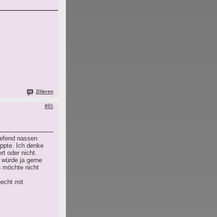
Zitieren
#85
iefend nassen
ppte. Ich denke
rt oder nicht.
h würde ja gerne
h möchte nicht
echt mit