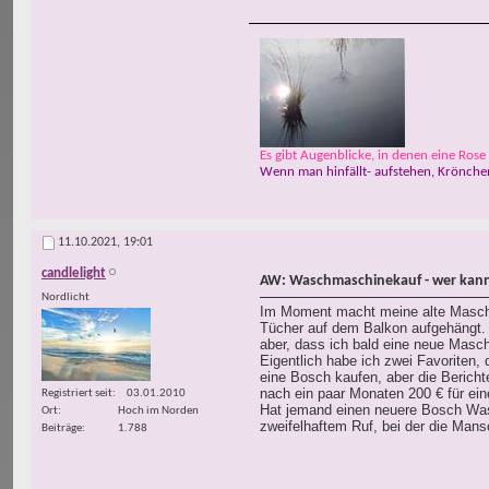
Es gibt Augenblicke, in denen eine Rose w
Wenn man hinfällt- aufstehen, Krönchen
11.10.2021,
19:01
candlelight
AW: Waschmaschinekauf - wer kann
Nordlicht
Im Moment macht meine alte Maschin
Tücher auf dem Balkon aufgehängt. 
aber, dass ich bald eine neue Maschi
Eigentlich habe ich zwei Favoriten, 
eine Bosch kaufen, aber die Berich
nach ein paar Monaten 200 € für ei
Registriert seit
03.01.2010
Hat jemand einen neuere Bosch Was
Ort
Hoch im Norden
zweifelhaftem Ruf, bei der die Mans
Beiträge
1.788