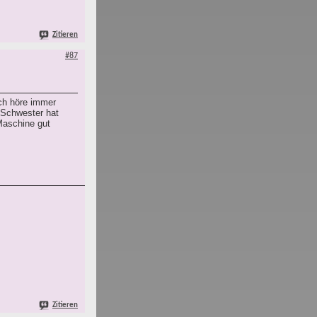
Zitieren
#87
Ich höre immer
 Schwester hat
Maschine gut
Zitieren