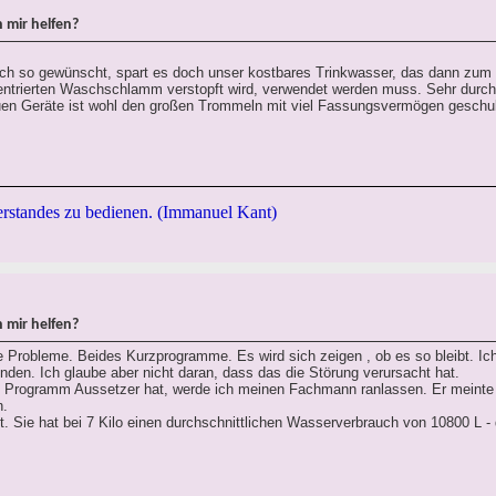
 mir helfen?
lich so gewünscht, spart es doch unser kostbares Trinkwasser, das dann zum
zentrierten Waschschlamm verstopft wird, verwendet werden muss. Sehr durc
en Geräte ist wohl den großen Trommeln mit viel Fassungsvermögen geschul
rstandes zu bedienen. (Immanuel Kant)
 mir helfen?
 Probleme. Beides Kurzprogramme. Es wird sich zeigen , ob es so bleibt. Ich
den. Ich glaube aber nicht daran, dass das die Störung verursacht hat.
 Programm Aussetzer hat, werde ich meinen Fachmann ranlassen. Er meinte 
n.
. Sie hat bei 7 Kilo einen durchschnittlichen Wasserverbrauch von 10800 L - d