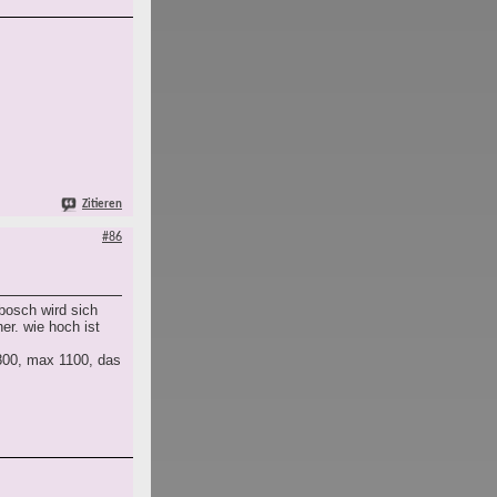
Zitieren
#86
bosch wird sich
r. wie hoch ist
 800, max 1100, das