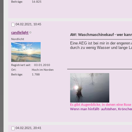
Beiträge
16.825
04.02.2021,
10:45
candlelight
AW: Waschmaschinekauf - wer kann
Nordlicht
Eine AEG ist bei mir in der engeren
durch zu wenig Wasser und lange L
Registriert seit
03.01.2010
Ort
Hoch im Norden
Beiträge
1.788
Es gibt Augenblicke, in denen eine Rose w
Wenn man hinfällt- aufstehen, Krönchen
04.02.2021,
20:41