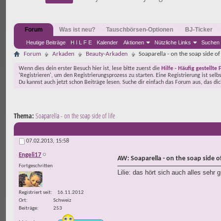
Forum
Was ist neu?
Tauschbörsen-Optionen
BJ-Ticker
Heutige Beiträge
H I L F E
Kalender
Aktionen
Nützliche Links
Suchen
Forum
Arkaden
Beauty-Arkaden
Soaparella - on the soap side of 
Wenn dies dein erster Besuch hier ist, lese bitte zuerst die
Hilfe - Häufig gestellte 
'Registrieren', um den Registrierungsprozess zu starten. Eine Registrierung ist selb
Du kannst auch jetzt schon Beiträge lesen. Suche dir einfach das Forum aus, das di
Thema:
Soaparella - on the soap side of life
07.02.2013,
15:58
Engeli17
AW: Soaparella - on the soap side of 
Fortgeschritten
Lilie: das hört sich auch alles sehr 
Registriert seit
16.11.2012
Ort
Schweiz
Beiträge
253