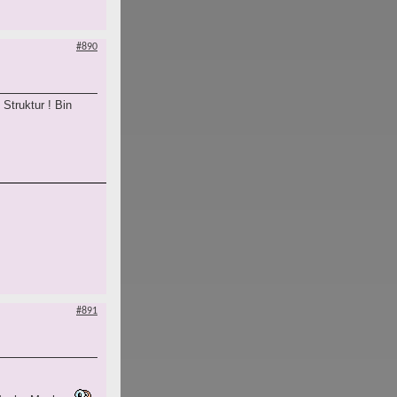
#890
Struktur ! Bin
#891