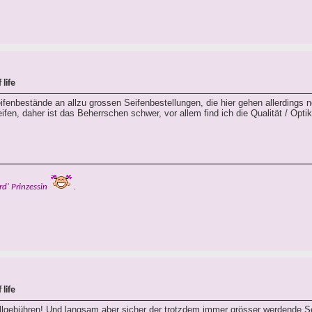
life
fenbestände an allzu grossen Seifenbestellungen, die hier gehen allerdings 
fen, daher ist das Beherrschen schwer, vor allem find ich die Qualität / Optik
rd' Prinzessin
.
life
Zollgebühren! Und langsam aber sicher der trotzdem immer grösser werdende 