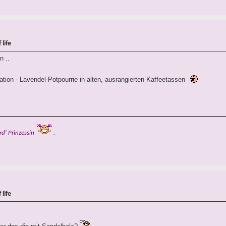
life
n ..
ion - Lavendel-Potpourrie in alten, ausrangierten Kaffeetassen
rd' Prinzessin
.
life