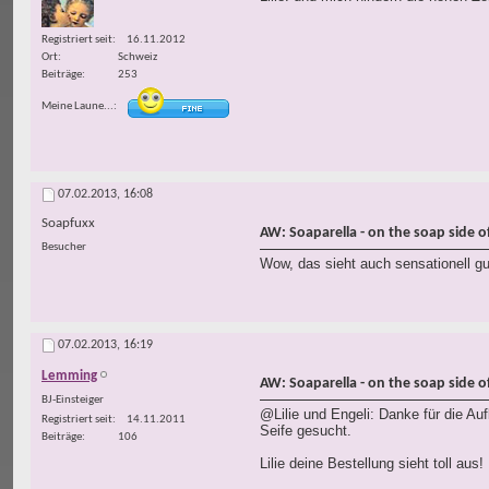
Registriert seit
16.11.2012
Ort
Schweiz
Beiträge
253
Meine Laune...
07.02.2013,
16:08
Soapfuxx
AW: Soaparella - on the soap side of 
Besucher
Wow, das sieht auch sensationell g
07.02.2013,
16:19
Lemming
AW: Soaparella - on the soap side of 
BJ-Einsteiger
@Lilie und Engeli: Danke für die Au
Registriert seit
14.11.2011
Seife gesucht.
Beiträge
106
Lilie deine Bestellung sieht toll aus!