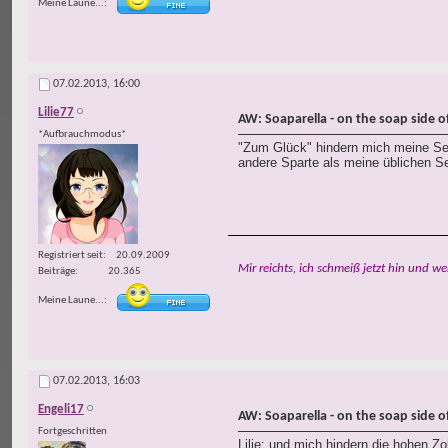
Meine Laune...
07.02.2013,
16:00
Lilie77
AW: Soaparella - on the soap side of 
*Aufbrauchmodus*
"Zum Glück" hindern mich meine Sei
andere Sparte als meine üblichen Sei
Registriert seit
20.09.2009
Mir reichts, ich schmeiß jetzt hin und we
Beiträge
20.365
Meine Laune...
07.02.2013,
16:03
Engeli17
AW: Soaparella - on the soap side of 
Fortgeschritten
Lilie: und mich hindern die hohen 