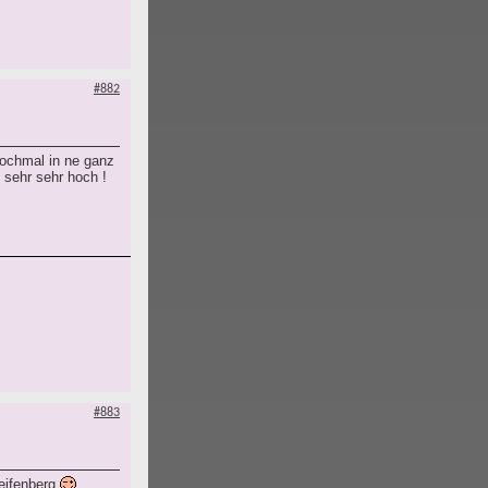
#882
nochmal in ne ganz
 sehr sehr hoch !
#883
Seifenberg