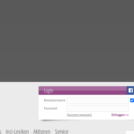
Login
Benutzername
Passwort
Passwort vergessen?
Einloggen >>
s
Inci-Lexikon
Aktionen
Service