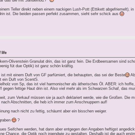
war das die mit Sandelholz?
einem Teller direkt neben einem nackigen Lush-Pott (Ettikett abgefriemelt), i
in ist. Die beiden passen perfekt zusammen, sieht sehr schick aus
life
kern-Olivenstein Granulat drin, das ist ganz fein. Die Erdbeersamen sind sch
nig füt due Optik) ist ganz schön kräftig.
st mit einem Duft von GF parfümiert, die behaupten, das sei der Beste
Ab
st ein Duft von ScentS.
lholz von Sp, das ist viel harmonischer als ätherisches Öl. ABER: ich hoffe,
ff gegen fettige Haut drin ist. Also viel mehr als im Schwarzen Schaf, das 
beit, zum Verkauf müssen sie ja auch deklariert werde, wie die Großen. Die 
ch nach Abschnitten, die heb ich immer zum Anschnuppern auf!
ung nach nicht zu fettig, schäumt aber ein bisschen weiger.
egraben
?
neues Seifchen werden, hat dann aber entgegen den Angaben heftigst angedick
keine Chance, die Optik noch irgendwie zu gestalten. Deshalb ist die auch erst