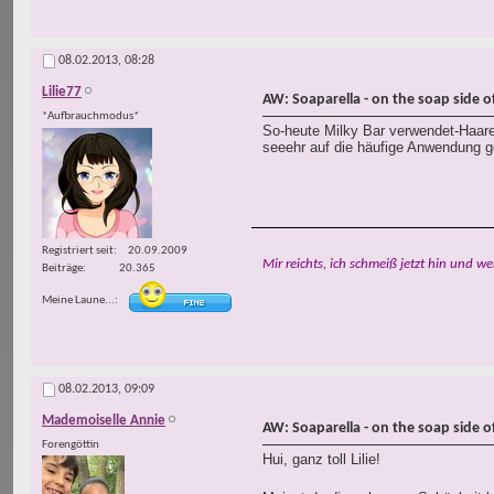
08.02.2013,
08:28
Lilie77
AW: Soaparella - on the soap side of 
*Aufbrauchmodus*
So-heute Milky Bar verwendet-Haare
seeehr auf die häufige Anwendung 
Registriert seit
20.09.2009
Mir reichts, ich schmeiß jetzt hin und we
Beiträge
20.365
Meine Laune...
08.02.2013,
09:09
Mademoiselle Annie
AW: Soaparella - on the soap side of 
Forengöttin
Hui, ganz toll Lilie!