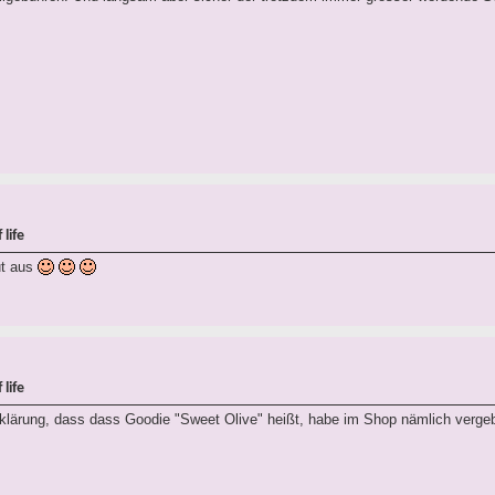
life
ut aus
life
fklärung, dass dass Goodie "Sweet Olive" heißt, habe im Shop nämlich vergeb