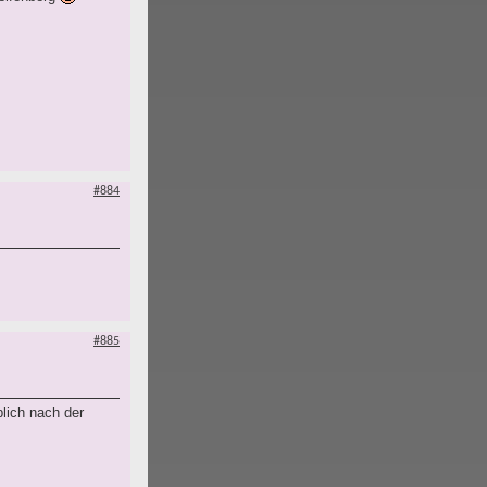
#884
#885
lich nach der