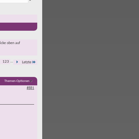
licke oben auf
123
...
Letzte
Themen-Optionen
#881