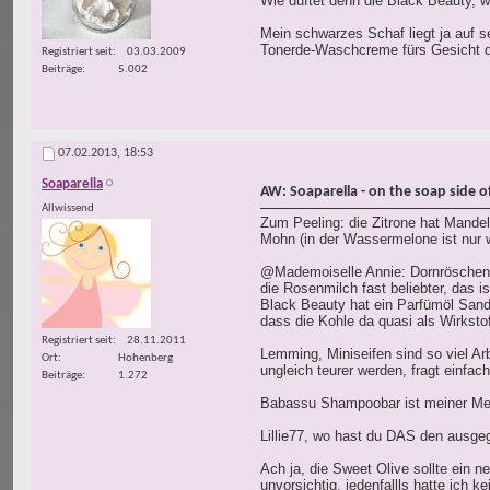
Wie duftet denn die Black Beauty, 
Mein schwarzes Schaf liegt ja auf s
Tonerde-Waschcreme fürs Gesicht dr
Registriert seit
03.03.2009
Beiträge
5.002
07.02.2013,
18:53
Soaparella
AW: Soaparella - on the soap side of 
Allwissend
Zum Peeling: die Zitrone hat Mandel
Mohn (in der Wassermelone ist nur we
@Mademoiselle Annie: Dornröschen i
die Rosenmilch fast beliebter, das i
Black Beauty hat ein Parfümöl Sande
dass die Kohle da quasi als Wirksto
Registriert seit
28.11.2011
Lemming, Miniseifen sind so viel Ar
Ort
Hohenberg
ungleich teurer werden, fragt einfa
Beiträge
1.272
Babassu Shampoobar ist meiner Mein
Lillie77, wo hast du DAS den ausg
Ach ja, die Sweet Olive sollte ein 
unvorsichtig, jedenfallls hatte ich 