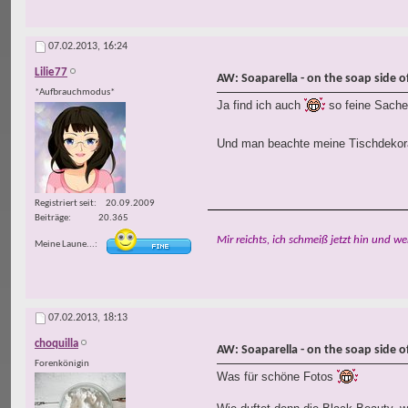
07.02.2013,
16:24
Lilie77
AW: Soaparella - on the soap side of 
*Aufbrauchmodus*
Ja find ich auch
so feine Sache
Und man beachte meine Tischdekorat
Registriert seit
20.09.2009
Beiträge
20.365
Mir reichts, ich schmeiß jetzt hin und we
Meine Laune...
07.02.2013,
18:13
choquilla
AW: Soaparella - on the soap side of 
Forenkönigin
Was für schöne Fotos