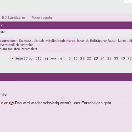
BJ-Landkarte
Forenregeln
life
Fragen
durch. Du musst dich als Mitglied
registrieren
, bevor du Beiträge verfassen kannst. K
stverständlich kostenlos.
ch am meisten interessiert.
Seite 23 von 313
...
3
13
21
22
23
24
25
33
43
73
Erste
life
gut an
Das wird wieder schwierig wenn's ums Entscheiden geht.