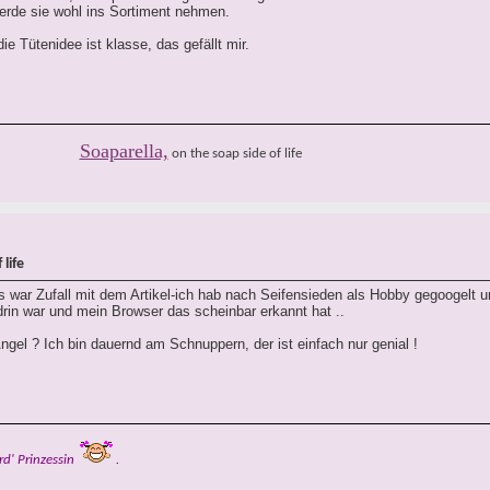
erde sie wohl ins Sortiment nehmen.
ie Tütenidee ist klasse, das gefällt mir.
Soaparella,
on the soap side of life
life
s war Zufall mit dem Artikel-ich hab nach Seifensieden als Hobby gegoogelt 
 drin war und mein Browser das scheinbar erkannt hat ..
ngel ? Ich bin dauernd am Schnuppern, der ist einfach nur genial !
rd' Prinzessin
.