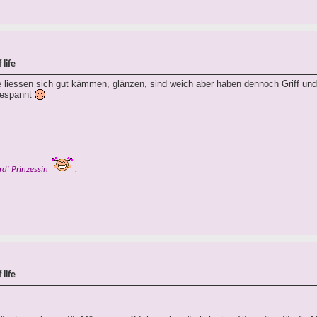
life
 liessen sich gut kämmen, glänzen, sind weich aber haben dennoch Griff und 
gespannt
rd' Prinzessin
.
life