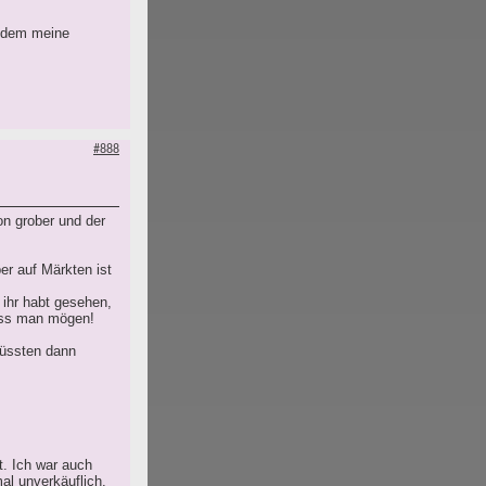
n dem meine
#888
on grober und der
er auf Märkten ist
 ihr habt gesehen,
muss man mögen!
müssten dann
t. Ich war auch
mal unverkäuflich.