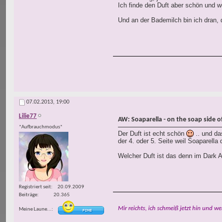
Ich finde den Duft aber schön und w
Und an der Bademilch bin ich dran, d
07.02.2013,
19:00
Lilie77
AW: Soaparella - on the soap side of 
*Aufbrauchmodus*
Der Duft ist echt schön
.. und da
der 4. oder 5. Seite weil Soaparella
Welcher Duft ist das denn im Dark A
Registriert seit
20.09.2009
Beiträge
20.365
Mir reichts, ich schmeiß jetzt hin und we
Meine Laune...