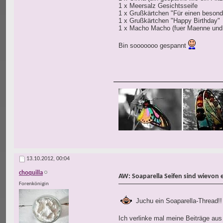
1 x Meersalz Gesichtsseife
1 x Grußkärtchen "Für einen beson
1 x Grußkärtchen "Happy Birthday"
1 x Macho Macho (fuer Maenne und 
Bin sooooooo gespannt
13.10.2012,
00:04
choquilla
AW: Soaparella Seifen sind wievon 
Forenkönigin
Juchu ein Soaparella-Thread!!
Ich verlinke mal meine Beiträge au