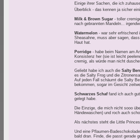
Einige ihrer Sachen, die ich zuhaus
Überblick - das kennen ja sicher ei
Milk & Brown Sugar
- toller cremi
nach gebrannten Mandeln... irgend
Watermelon
- war sehr erfrischend
Sheasahne, muss aber sagen, dass d
Haut hat.
Porridge
- habe beim Namen am Anfa
Konsistenz her (sie ist leicht peele
cremig, als würde man nicht duschen
Geliebt habe ich auch die
Salty Ber
es die Salty Frog und die Zitronensa
Auf jeden Fall schäumt die Salty Ber
bekommen, sogar im Gesicht zeitwe
Schwarzes Schaf
fand ich auch gut,
gelegt habe.
Die Einzige, die mich nicht sooo übe
Händewaschen) und roch auch schon 
Als nächstes steht die Little Princ
Und eine Pflaumen-Badeschokolade
bald dran. Finde, die passt gerade 