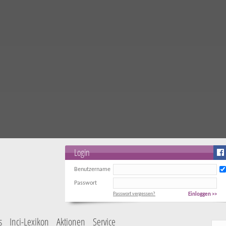
Login
Benutzername
Passwort
Passwort vergessen?
Einloggen >>
s
Inci-Lexikon
Aktionen
Service