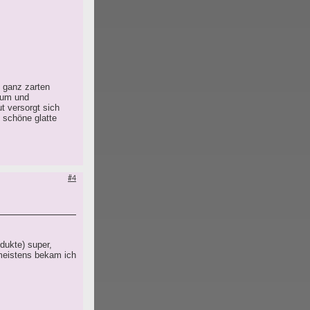
n ganz zarten
sum und
t versorgt sich
 schöne glatte
#4
odukte) super,
 meistens bekam ich