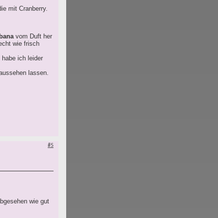
ie mit Cranberry.
bana
vom Duft her
echt wie frisch
habe ich leider
g aussehen lassen.
#5
abgesehen wie gut