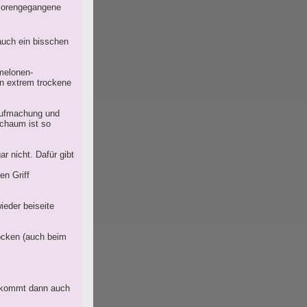
erlorengegangene
auch ein bisschen
melonen-
an extrem trockene
 Aufmachung und
Schaum ist so
ar nicht. Dafür gibt
en Griff
wieder beiseite
ocken (auch beim
 kommt dann auch