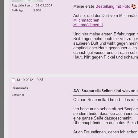
Registriert seit
03.03.2009
Meine erste
Bestellung mit Foto
Beiträge
5.002
Achso, und der Duft vom Milchmäd
Milchmädchen I
Milchmädchen II
Und hier meine ersten Erfahrungen m
Seit Tagen nehme ich mir vor zu ber
sauberen Duft und wirkt gegen mei
empfindlicher Haus gegenüber allen 
danach gut wieder und ist dann sch
Haut, hilft gegen Pickel und schäum
13.10.2012,
10:38
Diamanda
AW: Soaparella Seifen sind wievon 
Besucher
Oh, ein Soaparella-Thread - das ist
Ich habe auch schon oft bei Soaparel
sondern finde, dass sie auch eine s
eine ganze Seife dazugeschenkt.
Überhaupt finde ich auch das Preis-
Auch Freundinnen, denen ich schon 