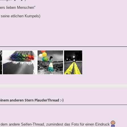
ders lieben Menschen"
seine etlichen Kumpels)
einem anderen Stern PlauderThread :-)
s dem andere Seifen-Thread, zumindest das Foto für einen Eindruck