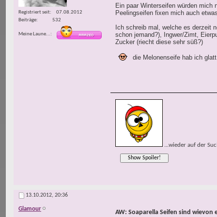
Ein paar Winterseifen würden mich no
Peelingseifen fixen mich auch etwa
Registriert seit
07.08.2012
Beiträge
532
Ich schreib mal, welche es derzeit 
schon jemand?), Ingwer/Zimt, Eierp
Meine Laune...
Zucker (riecht diese sehr süß?)
die Melonenseife hab ich glat
...wieder auf der Su
13.10.2012,
20:36
Glamour
AW: Soaparella Seifen sind wievon 