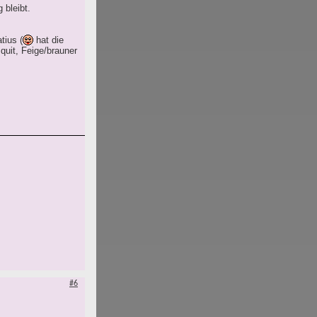
 bleibt.
tius (
hat die
uit, Feige/brauner
#6