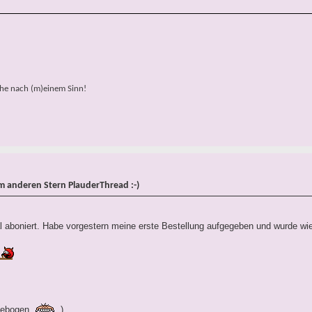
che nach (m)einem Sinn!
em anderen Stern PlauderThread :-)
l aboniert. Habe vorgestern meine erste Bestellung aufgegeben und wurde wie
:
tzebogen
)