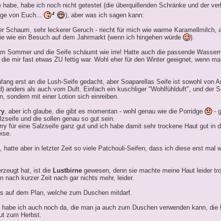
e habe, habe ich noch nicht getestet (die überquillenden Schränke und der v
nige von Euch...
), aber was ich sagen kann:
ger Schaum, sehr leckerer Geruch - riecht für mich wie warme Karamellmilch, 
wie wie ein Besuch auf dem Jahrmarkt (wenn ich hingehen würde
).
 im Sommer und die Seife schäumt wie irre! Hatte auch die passende Wasser
ie mir fast etwas ZU fettig war. Wohl eher für den Winter geeignet, wenn m
ng erst an die Lush-Seife gedacht, aber Soaparellas Seife ist sowohl von
nd) anders als auch vom Duft. Einfach ein kuschliger "Wohlfühlduft", und der 
, sondern mit einer Lotion sich einreiben.
ry
, aber ich glaube, die gibt es momentan - wohl genau wie die Porridge
- g
lzseife und die sollen genau so gut sein.
ry für eine Salzseife ganz gut und ich habe damit sehr trockene Haut gut in d
ise.
 hatte aber in letzter Zeit so viele Patchouli-Seifen, dass ich diese erst mal 
rzeugt hat, ist die
Lustbirne
gewesen, denn sie machte meine Haut leider tr
nach kurzer Zeit nach gar nichts mehr, leider.
ess auf dem Plan, welche zum Duschen mitdarf.
 habe ich auch noch da, die man ja auch zum Duschen verwenden kann, die
gut zum Herbst.