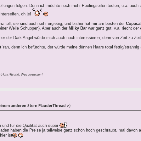
llungen folgen. Denn ich möchte noch mehr Peelingseifen testen, u.a. auch d
nterseifen, oh je!
z toll, sie sind auch sehr ergiebig, und bisher hat mir am besten der
Copaca
 einer Weile Schuppen). Aber auch der
Milky Bar
war ganz gut, v.a. riecht der 
ber der Dark Angel würde mich auch noch interessieren, denn von Zeit zu Zeit 
 'ran, denn ich befürchte, der würde meine dünnen Haare total fettig/strähni
46
Uhr)
Grund:
Was vergessen!
einem anderen Stern PlauderThread :-)
n und für die Qualität auch super
rkaden haben die Preise ja teilweise ganz schön hoch geschraubt, mal davon 
ier ist