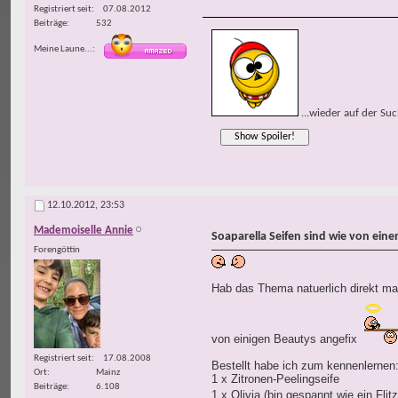
Registriert seit
07.08.2012
Beiträge
532
Meine Laune...
...wieder auf der Su
12.10.2012,
23:53
Mademoiselle Annie
Soaparella Seifen sind wie von ein
Forengöttin
Hab das Thema natuerlich direkt ma
von einigen Beautys angefix
Registriert seit
17.08.2008
Bestellt habe ich zum kennenlernen
Ort
Mainz
1 x Zitronen-Peelingseife
Beiträge
6.108
1 x Olivia (bin gespannt wie ein Fli