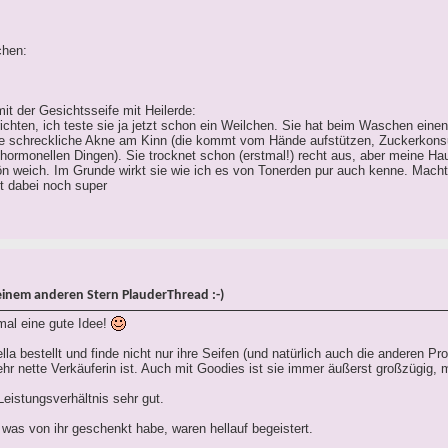
chen:
it der Gesichtsseife mit Heilerde:
ichten, ich teste sie ja jetzt schon ein Weilchen. Sie hat beim Waschen eine
ne schreckliche Akne am Kinn (die kommt vom Hände aufstützen, Zuckerkon
hormonellen Dingen). Sie trocknet schon (erstmal!) recht aus, aber meine Hau
ön weich. Im Grunde wirkt sie wie ich es von Tonerden pur auch kenne. Macht
t dabei noch super
einem anderen Stern PlauderThread :-)
 mal eine gute Idee!
la bestellt und finde nicht nur ihre Seifen (und natürlich auch die anderen Pr
ehr nette Verkäuferin ist. Auch mit Goodies ist sie immer äußerst großzügig,
Leistungsverhältnis sehr gut.
was von ihr geschenkt habe, waren hellauf begeistert.