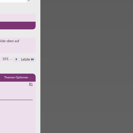
licke oben auf
101
...
Letzte
Themen-Optionen
#1