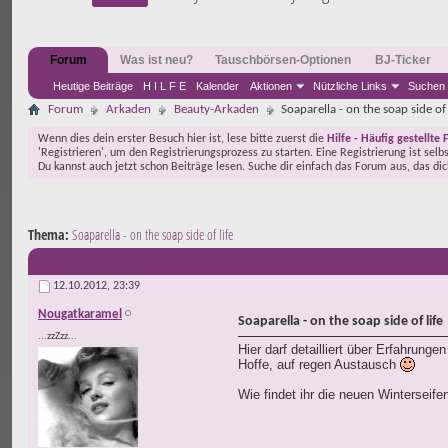
Forum
Was ist neu?
Tauschbörsen-Optionen
BJ-Ticker
Heutige Beiträge
H I L F E
Kalender
Aktionen
Nützliche Links
Suchen
Forum
Arkaden
Beauty-Arkaden
Soaparella - on the soap side of 
Wenn dies dein erster Besuch hier ist, lese bitte zuerst die
Hilfe - Häufig gestellte 
'Registrieren', um den Registrierungsprozess zu starten. Eine Registrierung ist selb
Du kannst auch jetzt schon Beiträge lesen. Suche dir einfach das Forum aus, das di
Thema:
Soaparella - on the soap side of life
12.10.2012,
23:39
Nougatkaramel
Soaparella - on the soap side of life
...zzZzz...
Hier darf detailliert über Erfahrun
Hoffe, auf regen Austausch
Wie findet ihr die neuen Winterseife