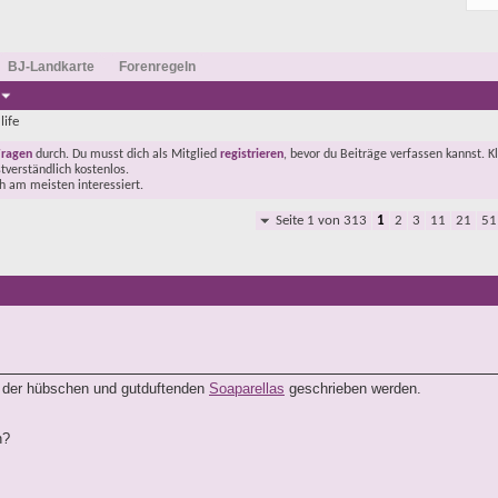
BJ-Landkarte
Forenregeln
life
Fragen
durch. Du musst dich als Mitglied
registrieren
, bevor du Beiträge verfassen kannst. K
stverständlich kostenlos.
ch am meisten interessiert.
Seite 1 von 313
1
2
3
11
21
51
gen der hübschen und gutduftenden
Soaparellas
geschrieben werden.
n?