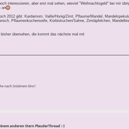
ch interessieren, aber erst mal sehen, wieviel "Weihnachtsgeld" bei mir übrig
s an
noch 2012 gibt: Kardamom, Vaille/Honig/Zimt, Pflaume/Mandel, Mandelspekula
unsch, Pflaumenkuchenseife, Kürbiskuchen/Sahne, Zimtäpfelchen, Mandelbisq
t bisher übersehen, die kommt das nächste mal mit
che nach (m)einem Sinn!
einem anderen Stern PlauderThread :-)