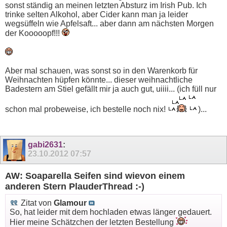
sonst ständig an meinen letzten Absturz im Irish Pub. Ich
trinke selten Alkohol, aber Cider kann man ja leider
wegsüffeln wie Apfelsaft... aber dann am nächsten Morgen
der Kooooopf!!!
Aber mal schauen, was sonst so in den Warenkorb für
Weihnachten hüpfen könnte... dieser weihnachtliche
Badestern am Stiel gefällt mir ja auch gut, uiiii... (ich füll nur
schon mal probeweise, ich bestelle noch nix!
)...
gabi2631
:
23.10.2012
07:57
AW: Soaparella Seifen sind wievon einem
anderen Stern PlauderThread :-)
Zitat von
Glamour
So, hat leider mit dem hochladen etwas länger gedauert.
Hier meine Schätzchen der letzten Bestellung