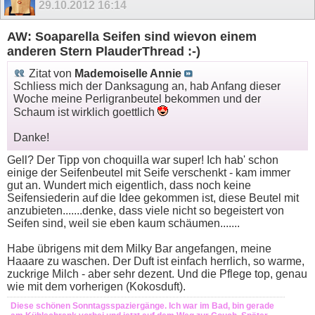
29.10.2012
16:14
AW: Soaparella Seifen sind wievon einem
anderen Stern PlauderThread :-)
Zitat von
Mademoiselle Annie
Schliess mich der Danksagung an, hab Anfang dieser
Woche meine Perligranbeutel bekommen und der
Schaum ist wirklich goettlich
Danke!
Gell? Der Tipp von choquilla war super! Ich hab' schon
einige der Seifenbeutel mit Seife verschenkt - kam immer
gut an. Wundert mich eigentlich, dass noch keine
Seifensiederin auf die Idee gekommen ist, diese Beutel mit
anzubieten.......denke, dass viele nicht so begeistert von
Seifen sind, weil sie eben kaum schäumen.......
Habe übrigens mit dem Milky Bar angefangen, meine
Haaare zu waschen. Der Duft ist einfach herrlich, so warme,
zuckrige Milch - aber sehr dezent. Und die Pflege top, genau
wie mit dem vorherigen (Kokosduft).
Diese schönen Sonntagsspaziergänge. Ich war im Bad, bin gerade