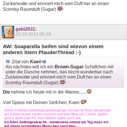
Zuckerwatte und erinnert mich vom Duft her an einen
Scentsy Raumduft (Sugar)
gabi2631
:
25.10.2012
05:59
AW: Soaparella Seifen sind wievon einem
anderen Stern PlauderThread :-)
Zitat von
Kaeri
Als nächstes will ich ein
Brown-Sugar
-Schäfchen mit
unter die Dusche nehmen, das riecht wunderbar nach
Zuckerwatte und erinnert mich vom Duft her an einen
Scentsy Raumduft (Sugar)
Die
nehme ich heute mit in die Wanne.......
Viel Spass mit Deinen Seifchen, Kaeri
Diese schönen Sonntagsspaziergänge. Ich war im Bad, bin gerade
am Kühlschrank vorbei und jetzt auf dem Weg zur Couch. Später
geht's dann zum PC. Das Wetter spielt auch mit.
Ich führe Selbstgespräche - mindestens einmal am Tag muss ich
mit einem vernünftigen Menschen sprechen......