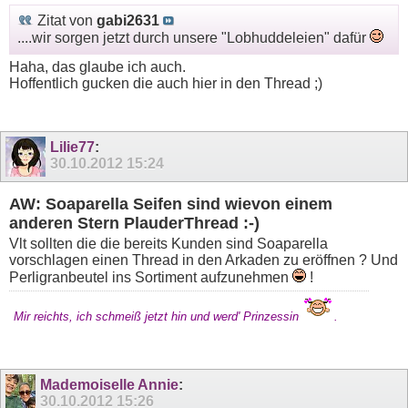
Zitat von
gabi2631
....wir sorgen jetzt durch unsere "Lobhuddeleien" dafür
Haha, das glaube ich auch.
Hoffentlich gucken die auch hier in den Thread ;)
Lilie77
:
30.10.2012
15:24
AW: Soaparella Seifen sind wievon einem
anderen Stern PlauderThread :-)
Vlt sollten die die bereits Kunden sind Soaparella
vorschlagen einen Thread in den Arkaden zu eröffnen ? Und
Perligranbeutel ins Sortiment aufzunehmen
!
Mir reichts, ich schmeiß jetzt hin und werd' Prinzessin
.
Mademoiselle Annie
:
30.10.2012
15:26