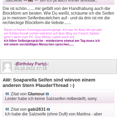
Salzseife
bin ich ja auch immer anfixbar..
Die ist schön........mir gefällt von der Handhabung auch die
Blockform am besten. Wie Du weißt, schäume ich die Seifen
ja in meinem Seifenbeutelchen auf - und da drin ist mir die
rechteckige Blockform die liebste.......
Diese schönen Sonntagsspaziergänge. Ich war im Bad, bin gerade
am Kühlschrank vorbei und jetzt auf dem Weg zur Couch. Später
geht's dann zum PC. Das Wetter spielt auch mit.
Ich führe Selbstgespräche - mindestens einmal am Tag muss ich
mit einem vernünftigen Menschen sprechen......
-|Birthday Party|-
:
24.10.2012
17:16
AW: Soaparella Seifen sind wievon einem
anderen Stern PlauderThread :-)
Zitat von
Glamour
Leider habe ich keine Salzseifen mitbestellt, sorry.
Zitat von
gabi2631
Ich habe die Salzseife (ohne Duft) von Martina - aber