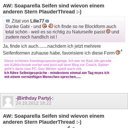
AW: Soaparella Seifen sind wievon einem
anderen Stern PlauderThread :-)
Zitat von
Lilie77
Danke Gabi - und
ich finde so ne Blockform auch
total schön - weil es so richtig zu Naturseife passt
und
zudem noch handlich ist !
Ja, finde ich auch........nachdem ich jetzt mehrere
Seifenformen zuhause habe, favorisiere ich diese Form
Diese schönen Sonntagsspaziergänge. Ich war im Bad, bin gerade
am Kühlschrank vorbei und jetzt auf dem Weg zur Couch. Später
geht's dann zum PC. Das Wetter spielt auch mit.
Ich führe Selbstgespräche - mindestens einmal am Tag muss ich
mit einem vernünftigen Menschen sprechen......
-|Birthday Party|-
:
24.10.2012
18:22
AW: Soaparella Seifen sind wievon einem
anderen Stern PlauderThread :-)