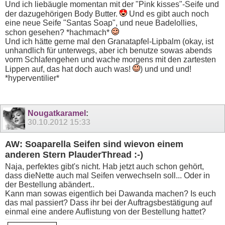
Und ich liebäugle momentan mit der "Pink kisses"-Seife und
der dazugehörigen Body Butter.
Und es gibt auch noch
eine neue Seife "Santas Soap", und neue Badelollies,
schon gesehen? *hachmach*
Und ich hätte gerne mal den Granatapfel-Lipbalm (okay, ist
unhandlich für unterwegs, aber ich benutze sowas abends
vorm Schlafengehen und wache morgens mit den zartesten
Lippen auf, das hat doch auch was!
) und und und!
*hyperventilier*
Nougatkaramel
:
30.10.2012
15:33
AW: Soaparella Seifen sind wievon einem
anderen Stern PlauderThread :-)
Naja, perfektes gibt's nicht. Hab jetzt auch schon gehört,
dass dieNette auch mal Seifen verwechseln soll... Oder in
der Bestellung abändert..
Kann man sowas eigentlich bei Dawanda machen? Is euch
das mal passiert? Dass ihr bei der Auftragsbestätigung auf
einmal eine andere Auflistung von der Bestellung hattet?