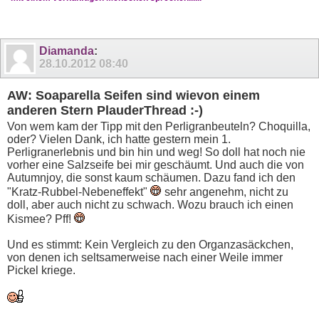
Diamanda
:
28.10.2012
08:40
AW: Soaparella Seifen sind wievon einem
anderen Stern PlauderThread :-)
Von wem kam der Tipp mit den Perligranbeuteln? Choquilla,
oder? Vielen Dank, ich hatte gestern mein 1.
Perligranerlebnis und bin hin und weg! So doll hat noch nie
vorher eine Salzseife bei mir geschäumt. Und auch die von
Autumnjoy, die sonst kaum schäumen. Dazu fand ich den
"Kratz-Rubbel-Nebeneffekt"
sehr angenehm, nicht zu
doll, aber auch nicht zu schwach. Wozu brauch ich einen
Kismee? Pff!
Und es stimmt: Kein Vergleich zu den Organzasäckchen,
von denen ich seltsamerweise nach einer Weile immer
Pickel kriege.