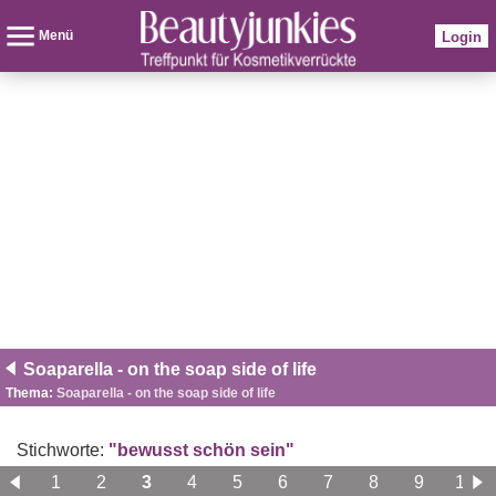
Menü
Login
Soaparella - on the soap side of life
Thema:
Soaparella - on the soap side of life
Stichworte:
"bewusst schön sein"
1
2
3
4
5
6
7
8
9
10