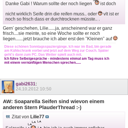
Danke Gabi ! Warum sollte der noch liegen
ist doch
nicht wirklich Seife drin die reifen muss.. oder
vlt ist er
noch so frisch dass er durchtrocknen müsste.. .
Gern' geschehen, Lilie......ja, anscheinend war er ganz
frisch....sie meinte, so eine Woche sollte er noch
liegen.......jetzt brauche ich aber erst den "Kleinen" auf
Diese schönen Sonntagsspaziergänge. Ich war im Bad, bin gerade
am Kühlschrank vorbei und jetzt auf dem Weg zur Couch. Später
geht's dann zum PC. Das Wetter spielt auch mit.
Ich führe Selbstgespräche - mindestens einmal am Tag muss ich
mit einem vernünftigen Menschen sprechen......
gabi2631
:
24.10.2012
10:50
AW: Soaparella Seifen sind wievon einem
anderen Stern PlauderThread :-)
Zitat von
Lilie77