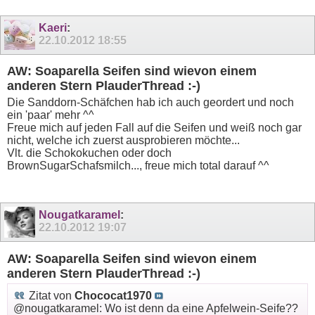
Kaeri
:
22.10.2012
18:55
AW: Soaparella Seifen sind wievon einem
anderen Stern PlauderThread :-)
Die Sanddorn-Schäfchen hab ich auch geordert und noch
ein 'paar' mehr ^^
Freue mich auf jeden Fall auf die Seifen und weiß noch gar
nicht, welche ich zuerst ausprobieren möchte...
Vlt. die Schokokuchen oder doch
BrownSugarSchafsmilch..., freue mich total darauf ^^
Nougatkaramel
:
22.10.2012
19:07
AW: Soaparella Seifen sind wievon einem
anderen Stern PlauderThread :-)
Zitat von
Chococat1970
@nougatkaramel: Wo ist denn da eine Apfelwein-Seife??