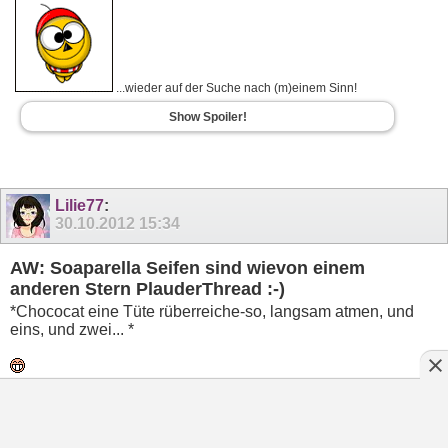
...wieder auf der Suche nach (m)einem Sinn!
Show Spoiler!
Lilie77
:
30.10.2012
15:34
AW: Soaparella Seifen sind wievon einem
anderen Stern PlauderThread :-)
*Chococat eine Tüte rüberreiche-so, langsam atmen, und
eins, und zwei... *
Mademoiselle Annie-schön, wäre sicher ein guter Thread,
auch wenn ich ( noch ) nicht bestellt habe les ich gerne mit
und schau mir die Sachen gerne an