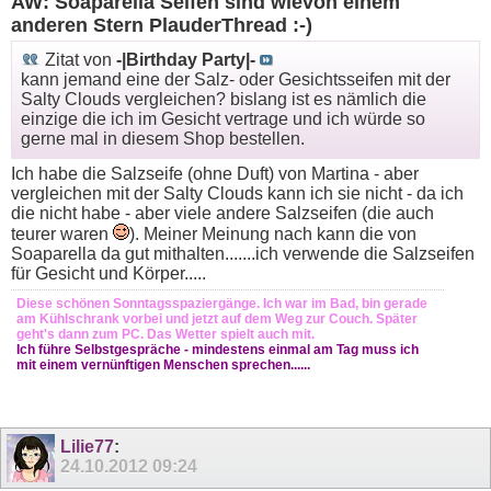
AW: Soaparella Seifen sind wievon einem
anderen Stern PlauderThread :-)
Zitat von
-|Birthday Party|-
kann jemand eine der Salz- oder Gesichtsseifen mit der
Salty Clouds vergleichen? bislang ist es nämlich die
einzige die ich im Gesicht vertrage und ich würde so
gerne mal in diesem Shop bestellen.
Ich habe die Salzseife (ohne Duft) von Martina - aber
vergleichen mit der Salty Clouds kann ich sie nicht - da ich
die nicht habe - aber viele andere Salzseifen (die auch
teurer waren
). Meiner Meinung nach kann die von
Soaparella da gut mithalten.......ich verwende die Salzseifen
für Gesicht und Körper.....
Diese schönen Sonntagsspaziergänge. Ich war im Bad, bin gerade
am Kühlschrank vorbei und jetzt auf dem Weg zur Couch. Später
geht's dann zum PC. Das Wetter spielt auch mit.
Ich führe Selbstgespräche - mindestens einmal am Tag muss ich
mit einem vernünftigen Menschen sprechen......
Lilie77
:
24.10.2012
09:24