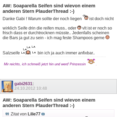
AW: Soaparella Seifen sind wievon einem
anderen Stern PlauderThread :-)
Danke Gabi ! Warum sollte der noch liegen
ist doch nicht
wirklich Seife drin die reifen muss.. oder
vlt ist er noch so
frisch dass er durchtrocknen müsste.. Jedenfalls scheinen
die Bars ja gut zu sein - ich mag feste Shampoos gerne
Salzseife
bin ich ja auch immer anfixbar..
Mir reichts, ich schmeiß jetzt hin und werd' Prinzessin
.
gabi2631
:
24.10.2012
10:48
AW: Soaparella Seifen sind wievon einem
anderen Stern PlauderThread :-)
Zitat von
Lilie77