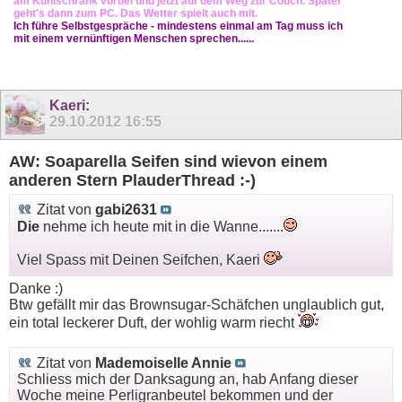
am Kühlschrank vorbei und jetzt auf dem Weg zur Couch. Später
geht's dann zum PC. Das Wetter spielt auch mit.
Ich führe Selbstgespräche - mindestens einmal am Tag muss ich
mit einem vernünftigen Menschen sprechen......
Kaeri
:
29.10.2012
16:55
AW: Soaparella Seifen sind wievon einem
anderen Stern PlauderThread :-)
Zitat von
gabi2631
Die
nehme ich heute mit in die Wanne.......
Viel Spass mit Deinen Seifchen, Kaeri
Danke :)
Btw gefällt mir das Brownsugar-Schäfchen unglaublich gut,
ein total leckerer Duft, der wohlig warm riecht
Zitat von
Mademoiselle Annie
Schliess mich der Danksagung an, hab Anfang dieser
Woche meine Perligranbeutel bekommen und der