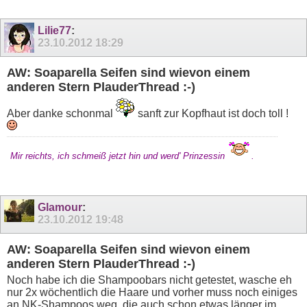
Lilie77
:
23.10.2012
18:29
AW: Soaparella Seifen sind wievon einem
anderen Stern PlauderThread :-)
Aber danke schonmal
sanft zur Kopfhaut ist doch toll !
Mir reichts, ich schmeiß jetzt hin und werd' Prinzessin
.
Glamour
:
23.10.2012
19:48
AW: Soaparella Seifen sind wievon einem
anderen Stern PlauderThread :-)
Noch habe ich die Shampoobars nicht getestet, wasche eh
nur 2x wöchentlich die Haare und vorher muss noch einiges
an NK-Shampoos weg, die auch schon etwas länger im