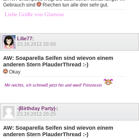
Gebrauch sind
Riechen tun alle drei sehr gut.
Liebe Grüße von Glamour
Lilie77
:
23.10.2012
20:00
AW: Soaparella Seifen sind wievon einem
anderen Stern PlauderThread :-)
Okay
Mir reichts, ich schmeiß jetzt hin und werd' Prinzessin
.
-|Birthday Party|-
:
23.10.2012
20:25
AW: Soaparella Seifen sind wievon einem
anderen Stern PlauderThread :-)