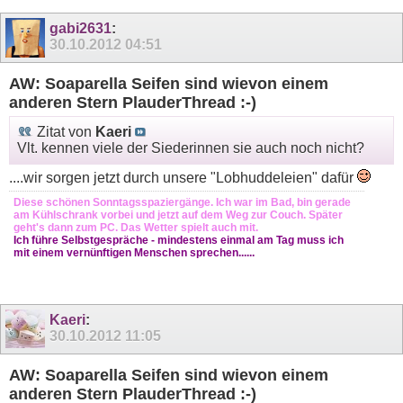
gabi2631
:
30.10.2012
04:51
AW: Soaparella Seifen sind wievon einem
anderen Stern PlauderThread :-)
Zitat von
Kaeri
Vlt. kennen viele der Siederinnen sie auch noch nicht?
....wir sorgen jetzt durch unsere "Lobhuddeleien" dafür
Diese schönen Sonntagsspaziergänge. Ich war im Bad, bin gerade
am Kühlschrank vorbei und jetzt auf dem Weg zur Couch. Später
geht's dann zum PC. Das Wetter spielt auch mit.
Ich führe Selbstgespräche - mindestens einmal am Tag muss ich
mit einem vernünftigen Menschen sprechen......
Kaeri
:
30.10.2012
11:05
AW: Soaparella Seifen sind wievon einem
anderen Stern PlauderThread :-)