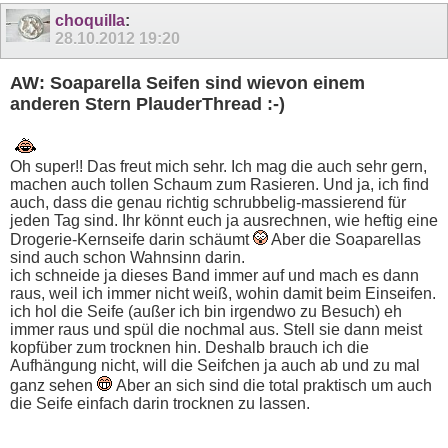
choquilla
:
28.10.2012
19:20
AW: Soaparella Seifen sind wievon einem
anderen Stern PlauderThread :-)
Oh super!! Das freut mich sehr. Ich mag die auch sehr gern,
machen auch tollen Schaum zum Rasieren. Und ja, ich find
auch, dass die genau richtig schrubbelig-massierend für
jeden Tag sind. Ihr könnt euch ja ausrechnen, wie heftig eine
Drogerie-Kernseife darin schäumt
Aber die Soaparellas
sind auch schon Wahnsinn darin.
ich schneide ja dieses Band immer auf und mach es dann
raus, weil ich immer nicht weiß, wohin damit beim Einseifen.
ich hol die Seife (außer ich bin irgendwo zu Besuch) eh
immer raus und spül die nochmal aus. Stell sie dann meist
kopfüber zum trocknen hin. Deshalb brauch ich die
Aufhängung nicht, will die Seifchen ja auch ab und zu mal
ganz sehen
Aber an sich sind die total praktisch um auch
die Seife einfach darin trocknen zu lassen.