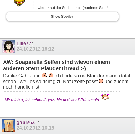
...wieder auf der Suche nach (m)einem Sinn!
Show Spoiler!
Lilie77
:
24.10.2012
18:12
AW: Soaparella Seifen sind wievon einem
anderen Stern PlauderThread :-)
Danke Gabi - und
ich finde so ne Blockform auch total
schön - weil es so richtig zu Naturseife passt
und zudem
noch handlich ist !
Mir reichts, ich schmeiß jetzt hin und werd' Prinzessin
.
gabi2631
:
24.10.2012
18:16