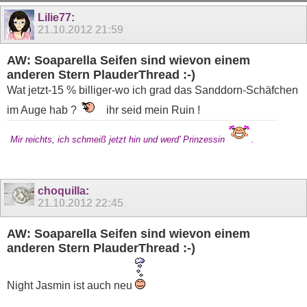
11
12
13
14
15
16
17
18
19
Lilie77
:
21.10.2012
21:59
AW: Soaparella Seifen sind wievon einem
anderen Stern PlauderThread :-)
Wat jetzt-15 % billiger-wo ich grad das Sanddorn-Schäfchen
im Auge hab ?
ihr seid mein Ruin !
Mir reichts, ich schmeiß jetzt hin und werd' Prinzessin
.
choquilla
:
21.10.2012
22:45
AW: Soaparella Seifen sind wievon einem
anderen Stern PlauderThread :-)
Night Jasmin ist auch neu