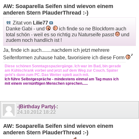
AW: Soaparella Seifen sind wievon einem
anderen Stern PlauderThread :-)
Zitat von
Lilie77
Danke Gabi - und
ich finde so ne Blockform auch
total schön - weil es so richtig zu Naturseife passt
und
zudem noch handlich ist !
Ja, finde ich auch........nachdem ich jetzt mehrere
Seifenformen zuhause habe, favorisiere ich diese Form
Diese schönen Sonntagsspaziergänge. Ich war im Bad, bin gerade
am Kühlschrank vorbei und jetzt auf dem Weg zur Couch. Später
geht's dann zum PC. Das Wetter spielt auch mit.
Ich führe Selbstgespräche - mindestens einmal am Tag muss ich
mit einem vernünftigen Menschen sprechen......
-|Birthday Party|-
:
24.10.2012
18:22
AW: Soaparella Seifen sind wievon einem
anderen Stern PlauderThread :-)