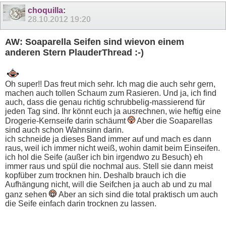
choquilla
:
28.10.2012
19:20
AW: Soaparella Seifen sind wievon einem
anderen Stern PlauderThread :-)
Oh super!! Das freut mich sehr. Ich mag die auch sehr gern,
machen auch tollen Schaum zum Rasieren. Und ja, ich find
auch, dass die genau richtig schrubbelig-massierend für
jeden Tag sind. Ihr könnt euch ja ausrechnen, wie heftig eine
Drogerie-Kernseife darin schäumt
Aber die Soaparellas
sind auch schon Wahnsinn darin.
ich schneide ja dieses Band immer auf und mach es dann
raus, weil ich immer nicht weiß, wohin damit beim Einseifen.
ich hol die Seife (außer ich bin irgendwo zu Besuch) eh
immer raus und spül die nochmal aus. Stell sie dann meist
kopfüber zum trocknen hin. Deshalb brauch ich die
Aufhängung nicht, will die Seifchen ja auch ab und zu mal
ganz sehen
Aber an sich sind die total praktisch um auch
die Seife einfach darin trocknen zu lassen.