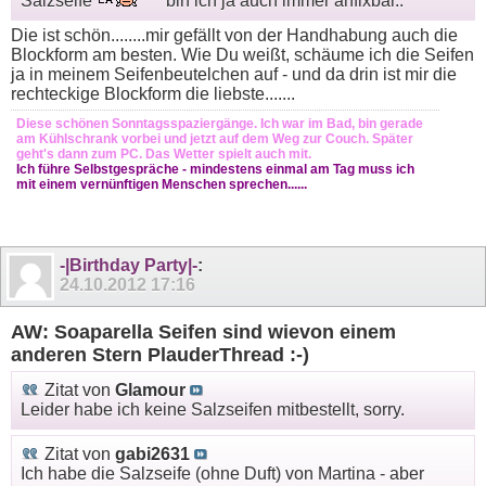
Salzseife
bin ich ja auch immer anfixbar..
Die ist schön........mir gefällt von der Handhabung auch die
Blockform am besten. Wie Du weißt, schäume ich die Seifen
ja in meinem Seifenbeutelchen auf - und da drin ist mir die
rechteckige Blockform die liebste.......
Diese schönen Sonntagsspaziergänge. Ich war im Bad, bin gerade
am Kühlschrank vorbei und jetzt auf dem Weg zur Couch. Später
geht's dann zum PC. Das Wetter spielt auch mit.
Ich führe Selbstgespräche - mindestens einmal am Tag muss ich
mit einem vernünftigen Menschen sprechen......
-|Birthday Party|-
:
24.10.2012
17:16
AW: Soaparella Seifen sind wievon einem
anderen Stern PlauderThread :-)
Zitat von
Glamour
Leider habe ich keine Salzseifen mitbestellt, sorry.
Zitat von
gabi2631
Ich habe die Salzseife (ohne Duft) von Martina - aber