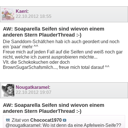
Kaeri
:
22.10.2012
18:55
AW: Soaparella Seifen sind wievon einem
anderen Stern PlauderThread :-)
Die Sanddorn-Schäfchen hab ich auch geordert und noch
ein 'paar' mehr ^^
Freue mich auf jeden Fall auf die Seifen und weiß noch gar
nicht, welche ich zuerst ausprobieren möchte...
Vlt. die Schokokuchen oder doch
BrownSugarSchafsmilch..., freue mich total darauf ^^
Nougatkaramel
:
22.10.2012
19:07
AW: Soaparella Seifen sind wievon einem
anderen Stern PlauderThread :-)
Zitat von
Chococat1970
@nougatkaramel: Wo ist denn da eine Apfelwein-Seife??