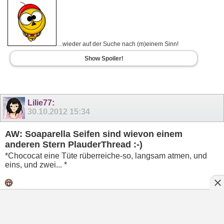
...wieder auf der Suche nach (m)einem Sinn!
Show Spoiler!
Lilie77
:
30.10.2012
15:34
AW: Soaparella Seifen sind wievon einem
anderen Stern PlauderThread :-)
*Chococat eine Tüte rüberreiche-so, langsam atmen, und
eins, und zwei... *
Mademoiselle Annie-schön, wäre sicher ein guter Thread,
auch wenn ich ( noch ) nicht bestellt habe les ich gerne mit
und schau mir die Sachen gerne an