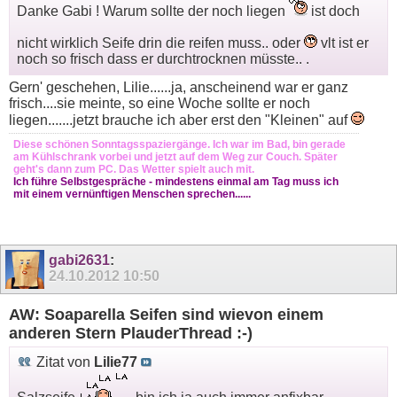
Danke Gabi ! Warum sollte der noch liegen
ist doch
nicht wirklich Seife drin die reifen muss.. oder
vlt ist er
noch so frisch dass er durchtrocknen müsste.. .
Gern' geschehen, Lilie......ja, anscheinend war er ganz
frisch....sie meinte, so eine Woche sollte er noch
liegen.......jetzt brauche ich aber erst den "Kleinen" auf
Diese schönen Sonntagsspaziergänge. Ich war im Bad, bin gerade
am Kühlschrank vorbei und jetzt auf dem Weg zur Couch. Später
geht's dann zum PC. Das Wetter spielt auch mit.
Ich führe Selbstgespräche - mindestens einmal am Tag muss ich
mit einem vernünftigen Menschen sprechen......
gabi2631
:
24.10.2012
10:50
AW: Soaparella Seifen sind wievon einem
anderen Stern PlauderThread :-)
Zitat von
Lilie77