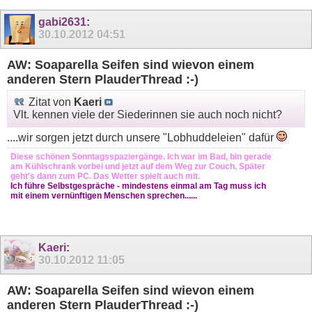
gabi2631
:
30.10.2012
04:51
AW: Soaparella Seifen sind wievon einem
anderen Stern PlauderThread :-)
Zitat von
Kaeri
Vlt. kennen viele der Siederinnen sie auch noch nicht?
....wir sorgen jetzt durch unsere "Lobhuddeleien" dafür
Diese schönen Sonntagsspaziergänge. Ich war im Bad, bin gerade
am Kühlschrank vorbei und jetzt auf dem Weg zur Couch. Später
geht's dann zum PC. Das Wetter spielt auch mit.
Ich führe Selbstgespräche - mindestens einmal am Tag muss ich
mit einem vernünftigen Menschen sprechen......
Kaeri
:
30.10.2012
11:05
AW: Soaparella Seifen sind wievon einem
anderen Stern PlauderThread :-)