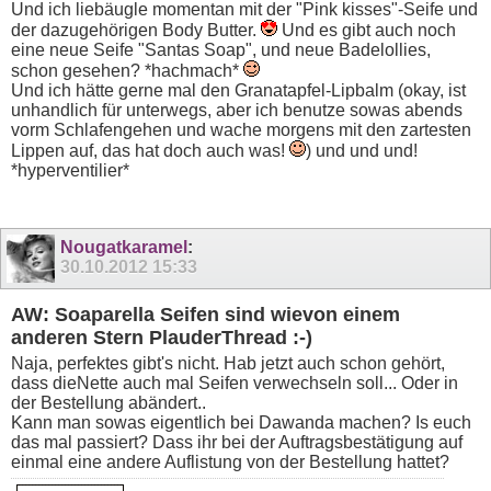
Und ich liebäugle momentan mit der "Pink kisses"-Seife und
der dazugehörigen Body Butter.
Und es gibt auch noch
eine neue Seife "Santas Soap", und neue Badelollies,
schon gesehen? *hachmach*
Und ich hätte gerne mal den Granatapfel-Lipbalm (okay, ist
unhandlich für unterwegs, aber ich benutze sowas abends
vorm Schlafengehen und wache morgens mit den zartesten
Lippen auf, das hat doch auch was!
) und und und!
*hyperventilier*
Nougatkaramel
:
30.10.2012
15:33
AW: Soaparella Seifen sind wievon einem
anderen Stern PlauderThread :-)
Naja, perfektes gibt's nicht. Hab jetzt auch schon gehört,
dass dieNette auch mal Seifen verwechseln soll... Oder in
der Bestellung abändert..
Kann man sowas eigentlich bei Dawanda machen? Is euch
das mal passiert? Dass ihr bei der Auftragsbestätigung auf
einmal eine andere Auflistung von der Bestellung hattet?