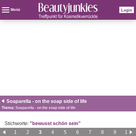
Menü
Login
Soaparella - on the soap side of life
Thema:
Soaparella - on the soap side of life
Stichworte:
"bewusst schön sein"
1
2
3
4
5
6
7
8
9
10