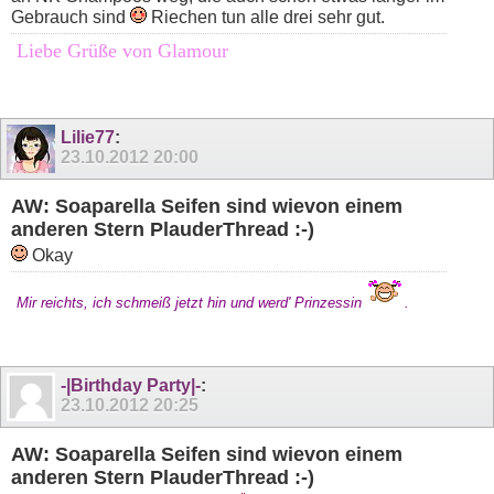
Gebrauch sind
Riechen tun alle drei sehr gut.
Liebe Grüße von Glamour
Lilie77
:
23.10.2012
20:00
AW: Soaparella Seifen sind wievon einem
anderen Stern PlauderThread :-)
Okay
Mir reichts, ich schmeiß jetzt hin und werd' Prinzessin
.
-|Birthday Party|-
:
23.10.2012
20:25
AW: Soaparella Seifen sind wievon einem
anderen Stern PlauderThread :-)