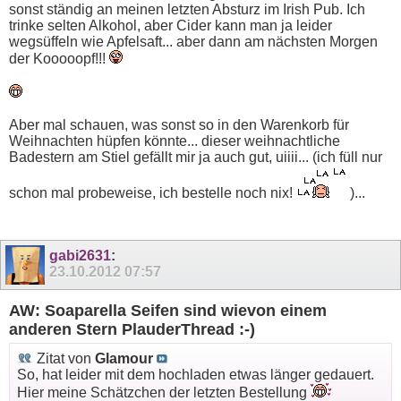
sonst ständig an meinen letzten Absturz im Irish Pub. Ich
trinke selten Alkohol, aber Cider kann man ja leider
wegsüffeln wie Apfelsaft... aber dann am nächsten Morgen
der Kooooopf!!!
Aber mal schauen, was sonst so in den Warenkorb für
Weihnachten hüpfen könnte... dieser weihnachtliche
Badestern am Stiel gefällt mir ja auch gut, uiiii... (ich füll nur
schon mal probeweise, ich bestelle noch nix!
)...
gabi2631
:
23.10.2012
07:57
AW: Soaparella Seifen sind wievon einem
anderen Stern PlauderThread :-)
Zitat von
Glamour
So, hat leider mit dem hochladen etwas länger gedauert.
Hier meine Schätzchen der letzten Bestellung