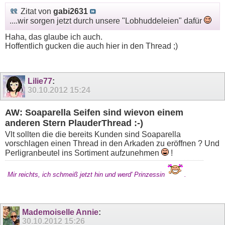
Zitat von
gabi2631
....wir sorgen jetzt durch unsere "Lobhuddeleien" dafür
Haha, das glaube ich auch.
Hoffentlich gucken die auch hier in den Thread ;)
Lilie77
:
30.10.2012
15:24
AW: Soaparella Seifen sind wievon einem
anderen Stern PlauderThread :-)
Vlt sollten die die bereits Kunden sind Soaparella
vorschlagen einen Thread in den Arkaden zu eröffnen ? Und
Perligranbeutel ins Sortiment aufzunehmen
!
Mir reichts, ich schmeiß jetzt hin und werd' Prinzessin
.
Mademoiselle Annie
:
30.10.2012
15:26