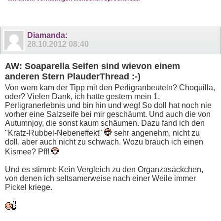
Diamanda
:
28.10.2012
08:40
AW: Soaparella Seifen sind wievon einem
anderen Stern PlauderThread :-)
Von wem kam der Tipp mit den Perligranbeuteln? Choquilla,
oder? Vielen Dank, ich hatte gestern mein 1.
Perligranerlebnis und bin hin und weg! So doll hat noch nie
vorher eine Salzseife bei mir geschäumt. Und auch die von
Autumnjoy, die sonst kaum schäumen. Dazu fand ich den
"Kratz-Rubbel-Nebeneffekt"
sehr angenehm, nicht zu
doll, aber auch nicht zu schwach. Wozu brauch ich einen
Kismee? Pff!
Und es stimmt: Kein Vergleich zu den Organzasäckchen,
von denen ich seltsamerweise nach einer Weile immer
Pickel kriege.