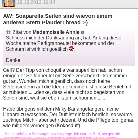
29.10.2012
16:14
AW: Soaparella Seifen sind wievon einem
anderen Stern PlauderThread :-)
Zitat von
Mademoiselle Annie
Schliess mich der Danksagung an, hab Anfang dieser
Woche meine Perligranbeutel bekommen und der
Schaum ist wirklich goettlich
Danke!
Gell? Der Tipp von choquilla war super! Ich hab' schon
einige der Seifenbeutel mit Seife verschenkt - kam immer
gut an. Wundert mich eigentlich, dass noch keine
Seifensiederin auf die Idee gekommen ist, diese Beutel mit
anzubieten.......denke, dass viele nicht so begeistert von
Seifen sind, weil sie eben kaum schäumen.......
Habe übrigens mit dem Milky Bar angefangen, meine
Haaare zu waschen. Der Duft ist einfach herrlich, so warme,
zuckrige Milch - aber sehr dezent. Und die Pflege top, genau
wie mit dem vorherigen (Kokosduft).
Diese schönen Sonntagsspaziergänge. Ich war im Bad, bin gerade