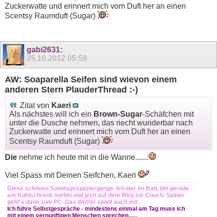
Zuckerwatte und erinnert mich vom Duft her an einen
Scentsy Raumduft (Sugar)
gabi2631
:
25.10.2012
05:59
AW: Soaparella Seifen sind wievon einem
anderen Stern PlauderThread :-)
Zitat von
Kaeri
Als nächstes will ich ein
Brown-Sugar
-Schäfchen mit
unter die Dusche nehmen, das riecht wunderbar nach
Zuckerwatte und erinnert mich vom Duft her an einen
Scentsy Raumduft (Sugar)
Die
nehme ich heute mit in die Wanne.......
Viel Spass mit Deinen Seifchen, Kaeri
Diese schönen Sonntagsspaziergänge. Ich war im Bad, bin gerade
am Kühlschrank vorbei und jetzt auf dem Weg zur Couch. Später
geht's dann zum PC. Das Wetter spielt auch mit.
Ich führe Selbstgespräche - mindestens einmal am Tag muss ich
mit einem vernünftigen Menschen sprechen......