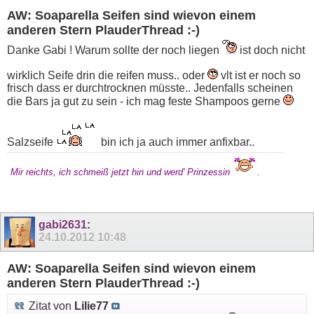
AW: Soaparella Seifen sind wievon einem
anderen Stern PlauderThread :-)
Danke Gabi ! Warum sollte der noch liegen
ist doch nicht
wirklich Seife drin die reifen muss.. oder
vlt ist er noch so
frisch dass er durchtrocknen müsste.. Jedenfalls scheinen
die Bars ja gut zu sein - ich mag feste Shampoos gerne
Salzseife
bin ich ja auch immer anfixbar..
Mir reichts, ich schmeiß jetzt hin und werd' Prinzessin
.
gabi2631
:
24.10.2012
10:48
AW: Soaparella Seifen sind wievon einem
anderen Stern PlauderThread :-)
Zitat von
Lilie77