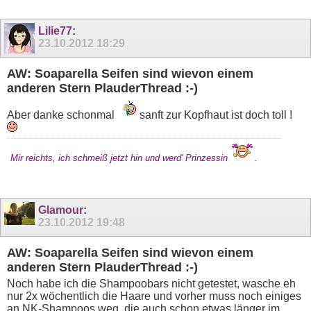
Lilie77
:
23.10.2012
18:29
AW: Soaparella Seifen sind wievon einem
anderen Stern PlauderThread :-)
Aber danke schonmal
sanft zur Kopfhaut ist doch toll !
Mir reichts, ich schmeiß jetzt hin und werd' Prinzessin
.
Glamour
:
23.10.2012
19:48
AW: Soaparella Seifen sind wievon einem
anderen Stern PlauderThread :-)
Noch habe ich die Shampoobars nicht getestet, wasche eh
nur 2x wöchentlich die Haare und vorher muss noch einiges
an NK-Shampoos weg, die auch schon etwas länger im