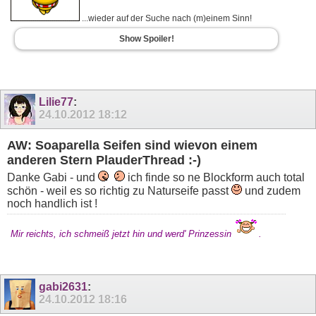
...wieder auf der Suche nach (m)einem Sinn!
Show Spoiler!
Lilie77
:
24.10.2012
18:12
AW: Soaparella Seifen sind wievon einem
anderen Stern PlauderThread :-)
Danke Gabi - und
ich finde so ne Blockform auch total
schön - weil es so richtig zu Naturseife passt
und zudem
noch handlich ist !
Mir reichts, ich schmeiß jetzt hin und werd' Prinzessin
.
gabi2631
:
24.10.2012
18:16