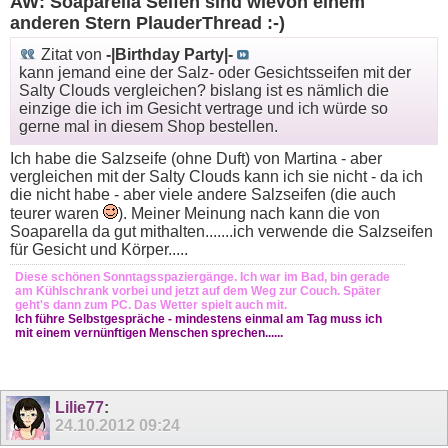
AW: Soaparella Seifen sind wievon einem
anderen Stern PlauderThread :-)
Zitat von
-|Birthday Party|-
kann jemand eine der Salz- oder Gesichtsseifen mit der
Salty Clouds vergleichen? bislang ist es nämlich die
einzige die ich im Gesicht vertrage und ich würde so
gerne mal in diesem Shop bestellen.
Ich habe die Salzseife (ohne Duft) von Martina - aber
vergleichen mit der Salty Clouds kann ich sie nicht - da ich
die nicht habe - aber viele andere Salzseifen (die auch
teurer waren
). Meiner Meinung nach kann die von
Soaparella da gut mithalten.......ich verwende die Salzseifen
für Gesicht und Körper.....
Diese schönen Sonntagsspaziergänge. Ich war im Bad, bin gerade
am Kühlschrank vorbei und jetzt auf dem Weg zur Couch. Später
geht's dann zum PC. Das Wetter spielt auch mit.
Ich führe Selbstgespräche - mindestens einmal am Tag muss ich
mit einem vernünftigen Menschen sprechen......
Lilie77
:
24.10.2012
09:24