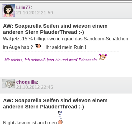
11
12
13
14
15
16
17
18
19
Lilie77
:
21.10.2012
21:59
AW: Soaparella Seifen sind wievon einem
anderen Stern PlauderThread :-)
Wat jetzt-15 % billiger-wo ich grad das Sanddorn-Schäfchen
im Auge hab ?
ihr seid mein Ruin !
Mir reichts, ich schmeiß jetzt hin und werd' Prinzessin
.
choquilla
:
21.10.2012
22:45
AW: Soaparella Seifen sind wievon einem
anderen Stern PlauderThread :-)
Night Jasmin ist auch neu