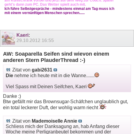
am Kühlschrank vorbei und jetzt auf dem Weg zur Couch. Später
geht's dann zum PC. Das Wetter spielt auch mit.
Ich führe Selbstgespräche - mindestens einmal am Tag muss ich
mit einem vernünftigen Menschen sprechen......
Kaeri
:
29.10.2012
16:55
AW: Soaparella Seifen sind wievon einem
anderen Stern PlauderThread :-)
Zitat von
gabi2631
Die
nehme ich heute mit in die Wanne.......
Viel Spass mit Deinen Seifchen, Kaeri
Danke :)
Btw gefällt mir das Brownsugar-Schäfchen unglaublich gut,
ein total leckerer Duft, der wohlig warm riecht
Zitat von
Mademoiselle Annie
Schliess mich der Danksagung an, hab Anfang dieser
Woche meine Perligranbeutel bekommen und der