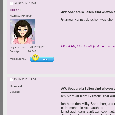
23.10.2012,
17:28
Lilie77
AW: Soaparella Seifen sind wievon 
*Aufbrauchmodus*
Glamour-kannst du schon was über
Mir reichts, ich schmeiß jetzt hin und we
Registriert seit
20.09.2009
Beiträge
20.365
Meine Laune...
23.10.2012,
17:34
Diamanda
AW: Soaparella Seifen sind wievon 
Besucher
Ich bin zwar nicht Glamour, aber w
Ich hatte den Milky Bar schon, und 
nicht mehr, die roch auch so.
Er ist auch ganz sanft zur Kopfhau