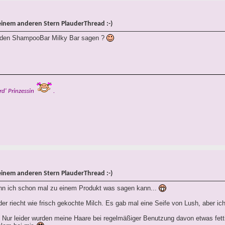
einem anderen Stern PlauderThread :-)
 den ShampooBar Milky Bar sagen ?
rd' Prinzessin
.
einem anderen Stern PlauderThread :-)
enn ich schon mal zu einem Produkt was sagen kann...
der riecht wie frisch gekochte Milch. Es gab mal eine Seife von Lush, aber 
t. Nur leider wurden meine Haare bei regelmäßiger Benutzung davon etwas fet