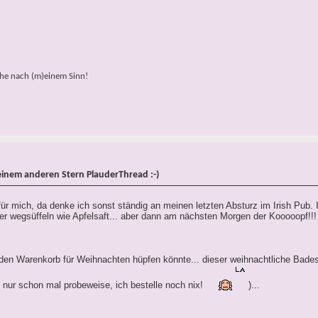
che nach (m)einem Sinn!
einem anderen Stern PlauderThread :-)
 für mich, da denke ich sonst ständig an meinen letzten Absturz im Irish Pub. I
der wegsüffeln wie Apfelsaft... aber dann am nächsten Morgen der Kooooopf!!
den Warenkorb für Weihnachten hüpfen könnte... dieser weihnachtliche Bades
 füll nur schon mal probeweise, ich bestelle noch nix!
)...