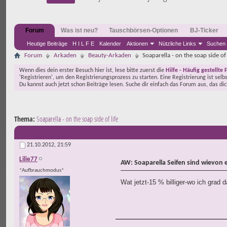
Forum
Was ist neu?
Tauschbörsen-Optionen
BJ-Ticker
Heutige Beiträge
H I L F E
Kalender
Aktionen
Nützliche Links
Suchen
Forum
Arkaden
Beauty-Arkaden
Soaparella - on the soap side of 
Wenn dies dein erster Besuch hier ist, lese bitte zuerst die
Hilfe - Häufig gestellte 
'Registrieren', um den Registrierungsprozess zu starten. Eine Registrierung ist selb
Du kannst auch jetzt schon Beiträge lesen. Suche dir einfach das Forum aus, das di
Thema:
Soaparella - on the soap side of life
21.10.2012,
21:59
Lilie77
AW: Soaparella Seifen sind wievon 
*Aufbrauchmodus*
Wat jetzt-15 % billiger-wo ich gra