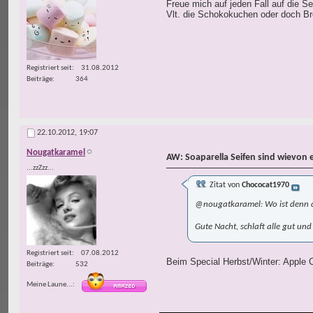
Freue mich auf jeden Fall auf die S
Vlt. die Schokokuchen oder doch Bro
Registriert seit
31.08.2012
Beiträge
364
22.10.2012,
19:07
Nougatkaramel
AW: Soaparella Seifen sind wievon 
...zzZzz...
Zitat von
Chococat1970
@nougatkaramel: Wo ist denn da
Gute Nacht, schlaft alle gut und
Registriert seit
07.08.2012
Beim Special Herbst/Winter: Apple C
Beiträge
532
Meine Laune...