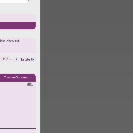
licke oben auf
103
...
Letzte
Themen-Optionen
#81