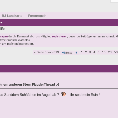
BJ-Landkarte
Forenregeln
life
Fragen
durch. Du musst dich als Mitglied
registrieren
, bevor du Beiträge verfassen kannst. K
stverständlich kostenlos.
ch am meisten interessiert.
Seite 3 von 313
1
2
3
4
5
13
23
53
Erste
einem anderen Stern PlauderThread :-)
d das Sanddorn-Schäfchen im Auge hab ?
ihr seid mein Ruin !