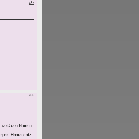
#87
#88
ich weiß den Namen
tig am Haaransatz.