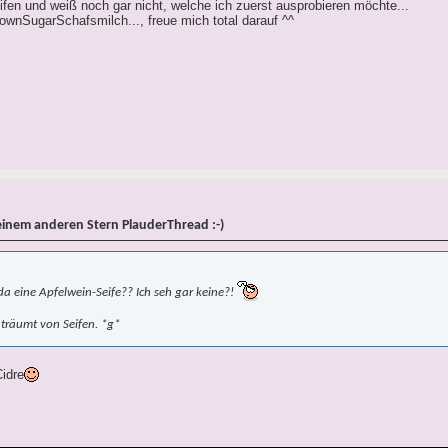
eifen und weiß noch gar nicht, welche ich zuerst ausprobieren möchte...
wnSugarSchafsmilch..., freue mich total darauf ^^
einem anderen Stern PlauderThread :-)
 eine Apfelwein-Seife?? Ich seh gar keine?!
 träumt von Seifen. *g*
idre