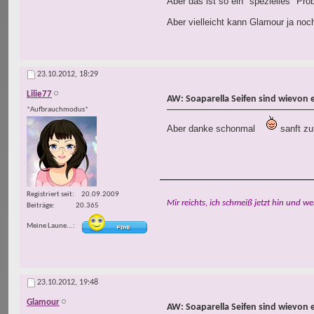
Aber das ist so ein "spezielles" Pro
Aber vielleicht kann Glamour ja noc
23.10.2012,
18:29
Lilie77
AW: Soaparella Seifen sind wievon 
*Aufbrauchmodus*
Aber danke schonmal
sanft zur
Registriert seit
20.09.2009
Mir reichts, ich schmeiß jetzt hin und we
Beiträge
20.365
Meine Laune...
23.10.2012,
19:48
Glamour
AW: Soaparella Seifen sind wievon 