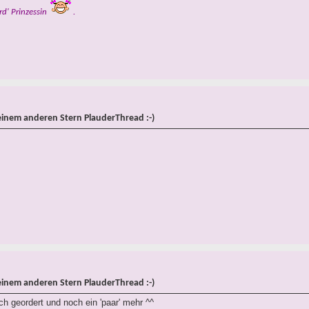
rd' Prinzessin
.
einem anderen Stern PlauderThread :-)
einem anderen Stern PlauderThread :-)
h geordert und noch ein 'paar' mehr ^^