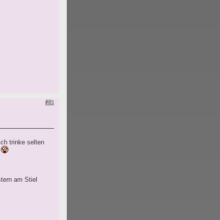
#85
ch trinke selten
!
tern am Stiel