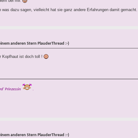
blem bei mir.
h was dazu sagen, vielleicht hat sie ganz andere Erfahrungen damit gemacht.
einem anderen Stern PlauderThread :-)
 Kopfhaut ist doch toll !
rd' Prinzessin
.
einem anderen Stern PlauderThread :-)