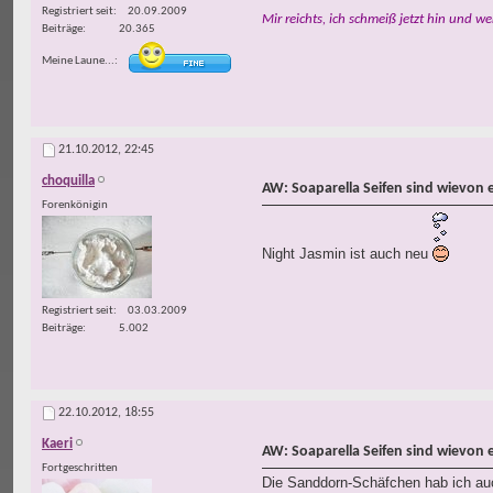
Registriert seit
20.09.2009
Mir reichts, ich schmeiß jetzt hin und we
Beiträge
20.365
Meine Laune...
21.10.2012,
22:45
choquilla
AW: Soaparella Seifen sind wievon 
Forenkönigin
Night Jasmin ist auch neu
Registriert seit
03.03.2009
Beiträge
5.002
22.10.2012,
18:55
Kaeri
AW: Soaparella Seifen sind wievon 
Fortgeschritten
Die Sanddorn-Schäfchen hab ich auc