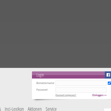
Login
Benutzername
Passwort
Passwort vergessen?
Einloggen >>
s
Inci-Lexikon
Aktionen
Service