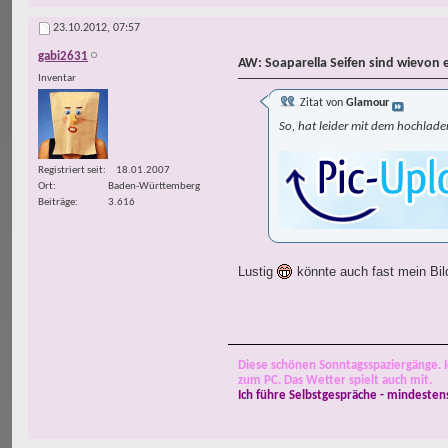
23.10.2012,
07:57
gabi2631
AW: Soaparella Seifen sind wievon 
Inventar
Zitat von
Glamour
So, hat leider mit dem hochlade
Registriert seit
18.01.2007
Ort
Baden-Württemberg
Beiträge
3.616
Lustig
könnte auch fast mein Bild
Diese schönen Sonntagsspaziergänge. I
zum PC. Das Wetter spielt auch mit.
Ich führe Selbstgespräche - mindesten