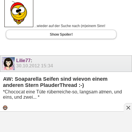
...wieder auf der Suche nach (m)einem Sinn!
Show Spoiler!
Lilie77
:
30.10.2012
15:34
AW: Soaparella Seifen sind wievon einem
anderen Stern PlauderThread :-)
*Chococat eine Tüte rüberreiche-so, langsam atmen, und
eins, und zwei... *
Mademoiselle Annie-schön, wäre sicher ein guter Thread,
auch wenn ich ( noch ) nicht bestellt habe les ich gerne mit
und schau mir die Sachen gerne an