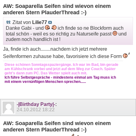
AW: Soaparella Seifen sind wievon einem
anderen Stern PlauderThread :-)
Zitat von
Lilie77
Danke Gabi - und
ich finde so ne Blockform auch
total schön - weil es so richtig zu Naturseife passt
und
zudem noch handlich ist !
Ja, finde ich auch........nachdem ich jetzt mehrere
Seifenformen zuhause habe, favorisiere ich diese Form
Diese schönen Sonntagsspaziergänge. Ich war im Bad, bin gerade
am Kühlschrank vorbei und jetzt auf dem Weg zur Couch. Später
geht's dann zum PC. Das Wetter spielt auch mit.
Ich führe Selbstgespräche - mindestens einmal am Tag muss ich
mit einem vernünftigen Menschen sprechen......
-|Birthday Party|-
:
24.10.2012
18:22
AW: Soaparella Seifen sind wievon einem
anderen Stern PlauderThread :-)