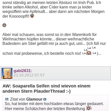
sonst ständig an meinen letzten Absturz im Irish Pub. Ich
trinke selten Alkohol, aber Cider kann man ja leider
wegsüffeln wie Apfelsaft... aber dann am nächsten Morgen
der Kooooopf!!!
Aber mal schauen, was sonst so in den Warenkorb für
Weihnachten hüpfen könnte... dieser weihnachtliche
Badestern am Stiel gefällt mir ja auch gut, uiiii... (ich füll nur
schon mal probeweise, ich bestelle noch nix!
)...
gabi2631
:
23.10.2012
07:57
AW: Soaparella Seifen sind wievon einem
anderen Stern PlauderThread :-)
Zitat von
Glamour
So, hat leider mit dem hochladen etwas länger gedauert.
Hier meine Schätzchen der letzten Bestellung