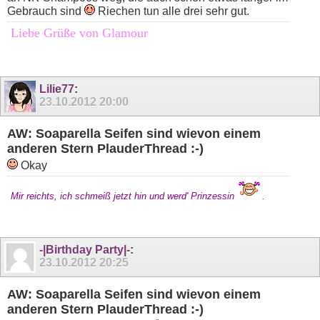
Gebrauch sind
Riechen tun alle drei sehr gut.
Liebe Grüße von Glamour
Lilie77
:
23.10.2012
20:00
AW: Soaparella Seifen sind wievon einem
anderen Stern PlauderThread :-)
Okay
Mir reichts, ich schmeiß jetzt hin und werd' Prinzessin
.
-|Birthday Party|-
:
23.10.2012
20:25
AW: Soaparella Seifen sind wievon einem
anderen Stern PlauderThread :-)