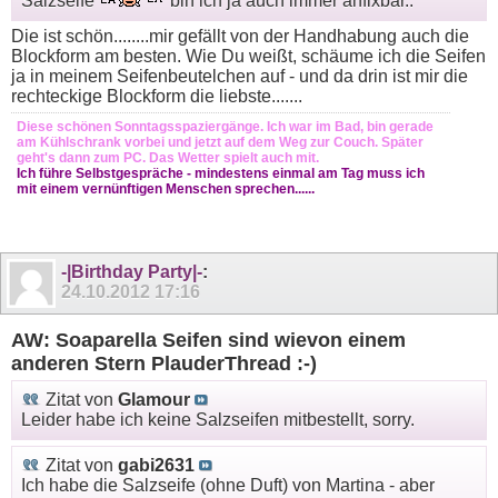
Salzseife
bin ich ja auch immer anfixbar..
Die ist schön........mir gefällt von der Handhabung auch die
Blockform am besten. Wie Du weißt, schäume ich die Seifen
ja in meinem Seifenbeutelchen auf - und da drin ist mir die
rechteckige Blockform die liebste.......
Diese schönen Sonntagsspaziergänge. Ich war im Bad, bin gerade
am Kühlschrank vorbei und jetzt auf dem Weg zur Couch. Später
geht's dann zum PC. Das Wetter spielt auch mit.
Ich führe Selbstgespräche - mindestens einmal am Tag muss ich
mit einem vernünftigen Menschen sprechen......
-|Birthday Party|-
:
24.10.2012
17:16
AW: Soaparella Seifen sind wievon einem
anderen Stern PlauderThread :-)
Zitat von
Glamour
Leider habe ich keine Salzseifen mitbestellt, sorry.
Zitat von
gabi2631
Ich habe die Salzseife (ohne Duft) von Martina - aber