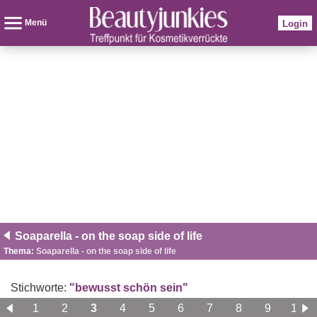
Menü
Login
Soaparella - on the soap side of life
Thema:
Soaparella - on the soap side of life
Stichworte:
"bewusst schön sein"
1
2
3
4
5
6
7
8
9
10