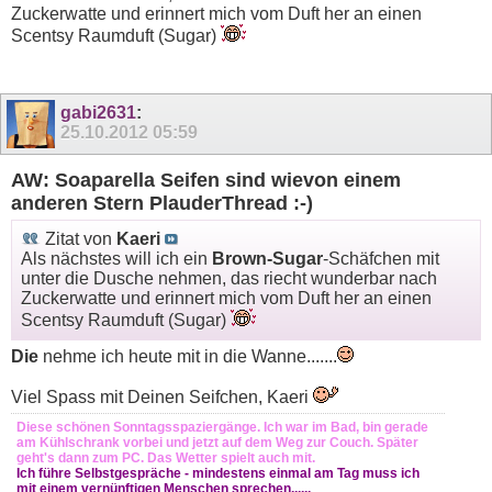
Zuckerwatte und erinnert mich vom Duft her an einen
Scentsy Raumduft (Sugar)
gabi2631
:
25.10.2012
05:59
AW: Soaparella Seifen sind wievon einem
anderen Stern PlauderThread :-)
Zitat von
Kaeri
Als nächstes will ich ein
Brown-Sugar
-Schäfchen mit
unter die Dusche nehmen, das riecht wunderbar nach
Zuckerwatte und erinnert mich vom Duft her an einen
Scentsy Raumduft (Sugar)
Die
nehme ich heute mit in die Wanne.......
Viel Spass mit Deinen Seifchen, Kaeri
Diese schönen Sonntagsspaziergänge. Ich war im Bad, bin gerade
am Kühlschrank vorbei und jetzt auf dem Weg zur Couch. Später
geht's dann zum PC. Das Wetter spielt auch mit.
Ich führe Selbstgespräche - mindestens einmal am Tag muss ich
mit einem vernünftigen Menschen sprechen......