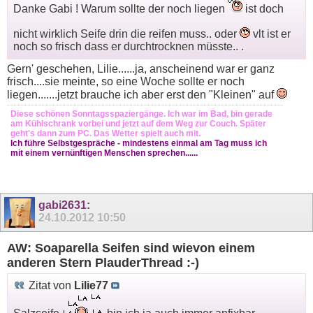
Danke Gabi ! Warum sollte der noch liegen
ist doch
nicht wirklich Seife drin die reifen muss.. oder
vlt ist er
noch so frisch dass er durchtrocknen müsste.. .
Gern' geschehen, Lilie......ja, anscheinend war er ganz
frisch....sie meinte, so eine Woche sollte er noch
liegen.......jetzt brauche ich aber erst den "Kleinen" auf
Diese schönen Sonntagsspaziergänge. Ich war im Bad, bin gerade
am Kühlschrank vorbei und jetzt auf dem Weg zur Couch. Später
geht's dann zum PC. Das Wetter spielt auch mit.
Ich führe Selbstgespräche - mindestens einmal am Tag muss ich
mit einem vernünftigen Menschen sprechen......
gabi2631
:
24.10.2012
10:50
AW: Soaparella Seifen sind wievon einem
anderen Stern PlauderThread :-)
Zitat von
Lilie77