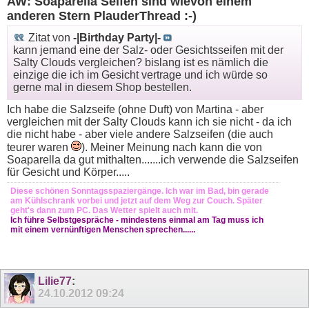
AW: Soaparella Seifen sind wievon einem
anderen Stern PlauderThread :-)
Zitat von
-|Birthday Party|-
kann jemand eine der Salz- oder Gesichtsseifen mit der
Salty Clouds vergleichen? bislang ist es nämlich die
einzige die ich im Gesicht vertrage und ich würde so
gerne mal in diesem Shop bestellen.
Ich habe die Salzseife (ohne Duft) von Martina - aber
vergleichen mit der Salty Clouds kann ich sie nicht - da ich
die nicht habe - aber viele andere Salzseifen (die auch
teurer waren
). Meiner Meinung nach kann die von
Soaparella da gut mithalten.......ich verwende die Salzseifen
für Gesicht und Körper.....
Diese schönen Sonntagsspaziergänge. Ich war im Bad, bin gerade
am Kühlschrank vorbei und jetzt auf dem Weg zur Couch. Später
geht's dann zum PC. Das Wetter spielt auch mit.
Ich führe Selbstgespräche - mindestens einmal am Tag muss ich
mit einem vernünftigen Menschen sprechen......
Lilie77
:
24.10.2012
09:24