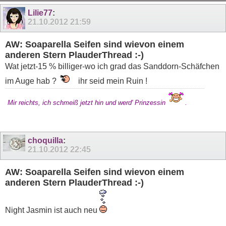
11
12
13
14
15
16
17
18
19
Lilie77
:
21.10.2012
21:59
AW: Soaparella Seifen sind wievon einem
anderen Stern PlauderThread :-)
Wat jetzt-15 % billiger-wo ich grad das Sanddorn-Schäfchen
im Auge hab ?
ihr seid mein Ruin !
Mir reichts, ich schmeiß jetzt hin und werd' Prinzessin
.
choquilla
:
21.10.2012
22:45
AW: Soaparella Seifen sind wievon einem
anderen Stern PlauderThread :-)
Night Jasmin ist auch neu