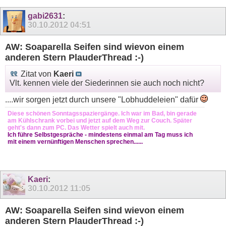
gabi2631
:
30.10.2012
04:51
AW: Soaparella Seifen sind wievon einem
anderen Stern PlauderThread :-)
Zitat von
Kaeri
Vlt. kennen viele der Siederinnen sie auch noch nicht?
....wir sorgen jetzt durch unsere "Lobhuddeleien" dafür
Diese schönen Sonntagsspaziergänge. Ich war im Bad, bin gerade
am Kühlschrank vorbei und jetzt auf dem Weg zur Couch. Später
geht's dann zum PC. Das Wetter spielt auch mit.
Ich führe Selbstgespräche - mindestens einmal am Tag muss ich
mit einem vernünftigen Menschen sprechen......
Kaeri
:
30.10.2012
11:05
AW: Soaparella Seifen sind wievon einem
anderen Stern PlauderThread :-)