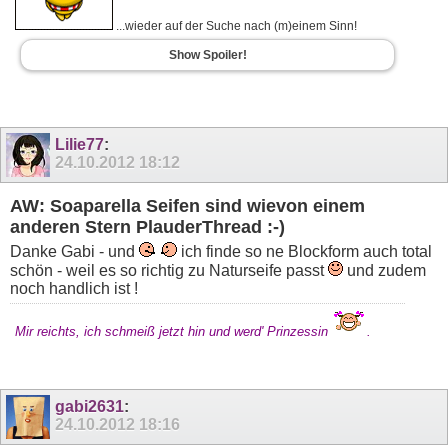
...wieder auf der Suche nach (m)einem Sinn!
Show Spoiler!
Lilie77
:
24.10.2012
18:12
AW: Soaparella Seifen sind wievon einem
anderen Stern PlauderThread :-)
Danke Gabi - und
ich finde so ne Blockform auch total
schön - weil es so richtig zu Naturseife passt
und zudem
noch handlich ist !
Mir reichts, ich schmeiß jetzt hin und werd' Prinzessin
.
gabi2631
:
24.10.2012
18:16