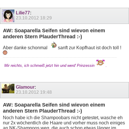
Lilie77
:
23.10.2012
18:29
AW: Soaparella Seifen sind wievon einem
anderen Stern PlauderThread :-)
Aber danke schonmal
sanft zur Kopfhaut ist doch toll !
Mir reichts, ich schmeiß jetzt hin und werd' Prinzessin
.
Glamour
:
23.10.2012
19:48
AW: Soaparella Seifen sind wievon einem
anderen Stern PlauderThread :-)
Noch habe ich die Shampoobars nicht getestet, wasche eh
nur 2x wöchentlich die Haare und vorher muss noch einiges
an NK-Shampoos weg, die auch schon etwas länger im