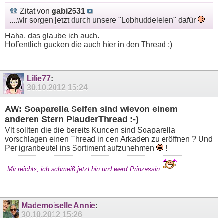
Zitat von
gabi2631
....wir sorgen jetzt durch unsere "Lobhuddeleien" dafür
Haha, das glaube ich auch.
Hoffentlich gucken die auch hier in den Thread ;)
Lilie77
:
30.10.2012
15:24
AW: Soaparella Seifen sind wievon einem
anderen Stern PlauderThread :-)
Vlt sollten die die bereits Kunden sind Soaparella
vorschlagen einen Thread in den Arkaden zu eröffnen ? Und
Perligranbeutel ins Sortiment aufzunehmen
!
Mir reichts, ich schmeiß jetzt hin und werd' Prinzessin
.
Mademoiselle Annie
:
30.10.2012
15:26