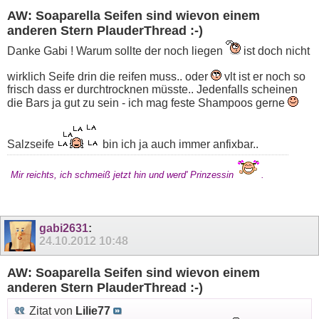
AW: Soaparella Seifen sind wievon einem
anderen Stern PlauderThread :-)
Danke Gabi ! Warum sollte der noch liegen
ist doch nicht
wirklich Seife drin die reifen muss.. oder
vlt ist er noch so
frisch dass er durchtrocknen müsste.. Jedenfalls scheinen
die Bars ja gut zu sein - ich mag feste Shampoos gerne
Salzseife
bin ich ja auch immer anfixbar..
Mir reichts, ich schmeiß jetzt hin und werd' Prinzessin
.
gabi2631
:
24.10.2012
10:48
AW: Soaparella Seifen sind wievon einem
anderen Stern PlauderThread :-)
Zitat von
Lilie77