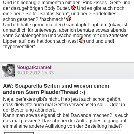
Und ich liebäugle momentan mit der "Pink kisses"-Seife und
der dazugehörigen Body Butter.
Und es gibt auch noch
eine neue Seife "Santas Soap", und neue Badelollies,
schon gesehen? *hachmach*
Und ich hätte gerne mal den Granatapfel-Lipbalm (okay, ist
unhandlich für unterwegs, aber ich benutze sowas abends
vorm Schlafengehen und wache morgens mit den zartesten
Lippen auf, das hat doch auch was!
) und und und!
*hyperventilier*
Nougatkaramel
:
30.10.2012
15:33
AW: Soaparella Seifen sind wievon einem
anderen Stern PlauderThread :-)
Naja, perfektes gibt's nicht. Hab jetzt auch schon gehört,
dass dieNette auch mal Seifen verwechseln soll... Oder in
der Bestellung abändert..
Kann man sowas eigentlich bei Dawanda machen? Is euch
das mal passiert? Dass ihr bei der Auftragsbestätigung auf
einmal eine andere Auflistung von der Bestellung hattet?