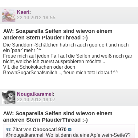
Kaeri
:
22.10.2012
18:55
AW: Soaparella Seifen sind wievon einem
anderen Stern PlauderThread :-)
Die Sanddorn-Schäfchen hab ich auch geordert und noch
ein 'paar' mehr ^^
Freue mich auf jeden Fall auf die Seifen und weiß noch gar
nicht, welche ich zuerst ausprobieren möchte...
Vlt. die Schokokuchen oder doch
BrownSugarSchafsmilch..., freue mich total darauf ^^
Nougatkaramel
:
22.10.2012
19:07
AW: Soaparella Seifen sind wievon einem
anderen Stern PlauderThread :-)
Zitat von
Chococat1970
@nougatkaramel: Wo ist denn da eine Apfelwein-Seife??