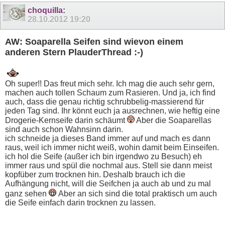
choquilla
:
28.10.2012
19:20
AW: Soaparella Seifen sind wievon einem
anderen Stern PlauderThread :-)
Oh super!! Das freut mich sehr. Ich mag die auch sehr gern,
machen auch tollen Schaum zum Rasieren. Und ja, ich find
auch, dass die genau richtig schrubbelig-massierend für
jeden Tag sind. Ihr könnt euch ja ausrechnen, wie heftig eine
Drogerie-Kernseife darin schäumt
Aber die Soaparellas
sind auch schon Wahnsinn darin.
ich schneide ja dieses Band immer auf und mach es dann
raus, weil ich immer nicht weiß, wohin damit beim Einseifen.
ich hol die Seife (außer ich bin irgendwo zu Besuch) eh
immer raus und spül die nochmal aus. Stell sie dann meist
kopfüber zum trocknen hin. Deshalb brauch ich die
Aufhängung nicht, will die Seifchen ja auch ab und zu mal
ganz sehen
Aber an sich sind die total praktisch um auch
die Seife einfach darin trocknen zu lassen.