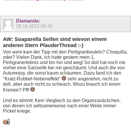
Diamanda
:
28.10.2012
08:40
AW: Soaparella Seifen sind wievon einem
anderen Stern PlauderThread :-)
Von wem kam der Tipp mit den Perligranbeuteln? Choquilla,
oder? Vielen Dank, ich hatte gestern mein 1.
Perligranerlebnis und bin hin und weg! So doll hat noch nie
vorher eine Salzseife bei mir geschäumt. Und auch die von
Autumnjoy, die sonst kaum schäumen. Dazu fand ich den
"Kratz-Rubbel-Nebeneffekt"
sehr angenehm, nicht zu
doll, aber auch nicht zu schwach. Wozu brauch ich einen
Kismee? Pff!
Und es stimmt: Kein Vergleich zu den Organzasäckchen,
von denen ich seltsamerweise nach einer Weile immer
Pickel kriege.