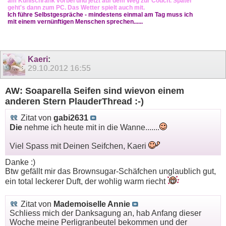
am Kühlschrank vorbei und jetzt auf dem Weg zur Couch. Später
geht's dann zum PC. Das Wetter spielt auch mit.
Ich führe Selbstgespräche - mindestens einmal am Tag muss ich
mit einem vernünftigen Menschen sprechen......
Kaeri
:
29.10.2012
16:55
AW: Soaparella Seifen sind wievon einem
anderen Stern PlauderThread :-)
Zitat von
gabi2631
Die
nehme ich heute mit in die Wanne.......
Viel Spass mit Deinen Seifchen, Kaeri
Danke :)
Btw gefällt mir das Brownsugar-Schäfchen unglaublich gut,
ein total leckerer Duft, der wohlig warm riecht
Zitat von
Mademoiselle Annie
Schliess mich der Danksagung an, hab Anfang dieser
Woche meine Perligranbeutel bekommen und der