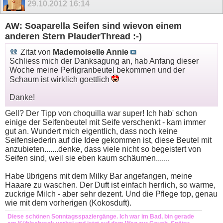
29.10.2012
16:14
AW: Soaparella Seifen sind wievon einem
anderen Stern PlauderThread :-)
Zitat von
Mademoiselle Annie
Schliess mich der Danksagung an, hab Anfang dieser
Woche meine Perligranbeutel bekommen und der
Schaum ist wirklich goettlich
Danke!
Gell? Der Tipp von choquilla war super! Ich hab' schon
einige der Seifenbeutel mit Seife verschenkt - kam immer
gut an. Wundert mich eigentlich, dass noch keine
Seifensiederin auf die Idee gekommen ist, diese Beutel mit
anzubieten.......denke, dass viele nicht so begeistert von
Seifen sind, weil sie eben kaum schäumen.......
Habe übrigens mit dem Milky Bar angefangen, meine
Haaare zu waschen. Der Duft ist einfach herrlich, so warme,
zuckrige Milch - aber sehr dezent. Und die Pflege top, genau
wie mit dem vorherigen (Kokosduft).
Diese schönen Sonntagsspaziergänge. Ich war im Bad, bin gerade