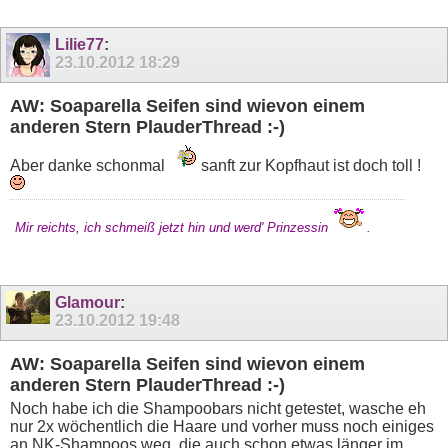
Lilie77
:
23.10.2012
18:29
AW: Soaparella Seifen sind wievon einem
anderen Stern PlauderThread :-)
Aber danke schonmal
sanft zur Kopfhaut ist doch toll !
Mir reichts, ich schmeiß jetzt hin und werd' Prinzessin
.
Glamour
:
23.10.2012
19:48
AW: Soaparella Seifen sind wievon einem
anderen Stern PlauderThread :-)
Noch habe ich die Shampoobars nicht getestet, wasche eh
nur 2x wöchentlich die Haare und vorher muss noch einiges
an NK-Shampoos weg, die auch schon etwas länger im