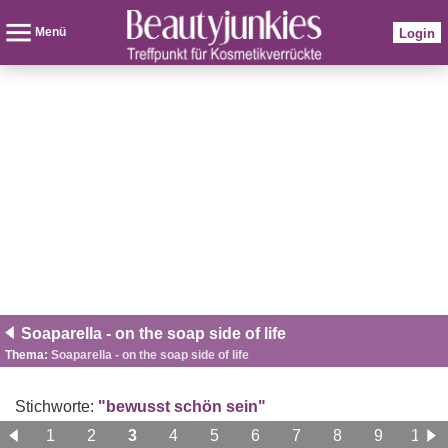
Menü
Login
Soaparella - on the soap side of life
Thema:
Soaparella - on the soap side of life
Stichworte:
"bewusst schön sein"
1
2
3
4
5
6
7
8
9
10