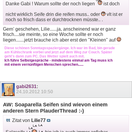
Danke Gabi ! Warum sollte der noch liegen
ist doch
nicht wirklich Seife drin die reifen muss.. oder
vlt ist er
noch so frisch dass er durchtrocknen müsste.. .
Gern' geschehen, Lilie......ja, anscheinend war er ganz
frisch....sie meinte, so eine Woche sollte er noch
liegen.......jetzt brauche ich aber erst den "Kleinen" auf
Diese schönen Sonntagsspaziergänge. Ich war im Bad, bin gerade
am Kühlschrank vorbei und jetzt auf dem Weg zur Couch. Später
geht's dann zum PC. Das Wetter spielt auch mit.
Ich führe Selbstgespräche - mindestens einmal am Tag muss ich
mit einem vernünftigen Menschen sprechen......
gabi2631
:
24.10.2012
10:50
AW: Soaparella Seifen sind wievon einem
anderen Stern PlauderThread :-)
Zitat von
Lilie77