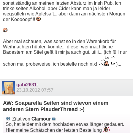
sonst ständig an meinen letzten Absturz im Irish Pub. Ich
trinke selten Alkohol, aber Cider kann man ja leider
wegsüffeln wie Apfelsaft... aber dann am nächsten Morgen
der Kooooopf!!!
Aber mal schauen, was sonst so in den Warenkorb für
Weihnachten hüpfen könnte... dieser weihnachtliche
Badestern am Stiel gefällt mir ja auch gut, uiiii... (ich füll nur
schon mal probeweise, ich bestelle noch nix!
)...
gabi2631
:
23.10.2012
07:57
AW: Soaparella Seifen sind wievon einem
anderen Stern PlauderThread :-)
Zitat von
Glamour
So, hat leider mit dem hochladen etwas länger gedauert.
Hier meine Schätzchen der letzten Bestellung