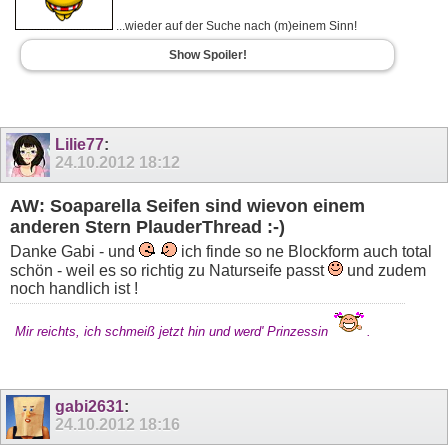
...wieder auf der Suche nach (m)einem Sinn!
Show Spoiler!
Lilie77
:
24.10.2012
18:12
AW: Soaparella Seifen sind wievon einem
anderen Stern PlauderThread :-)
Danke Gabi - und
ich finde so ne Blockform auch total
schön - weil es so richtig zu Naturseife passt
und zudem
noch handlich ist !
Mir reichts, ich schmeiß jetzt hin und werd' Prinzessin
.
gabi2631
:
24.10.2012
18:16