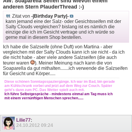
AW: Soaparella Seifen sind wievon einem
anderen Stern PlauderThread :-)
Zitat von
-|Birthday Party|-
kann jemand eine der Salz- oder Gesichtsseifen mit der
Salty Clouds vergleichen? bislang ist es nämlich die
einzige die ich im Gesicht vertrage und ich würde so
gerne mal in diesem Shop bestellen.
Ich habe die Salzseife (ohne Duft) von Martina - aber
vergleichen mit der Salty Clouds kann ich sie nicht - da ich
die nicht habe - aber viele andere Salzseifen (die auch
teurer waren
). Meiner Meinung nach kann die von
Soaparella da gut mithalten.......ich verwende die Salzseifen
für Gesicht und Körper.....
Diese schönen Sonntagsspaziergänge. Ich war im Bad, bin gerade
am Kühlschrank vorbei und jetzt auf dem Weg zur Couch. Später
geht's dann zum PC. Das Wetter spielt auch mit.
Ich führe Selbstgespräche - mindestens einmal am Tag muss ich
mit einem vernünftigen Menschen sprechen......
Lilie77
:
24.10.2012
09:24