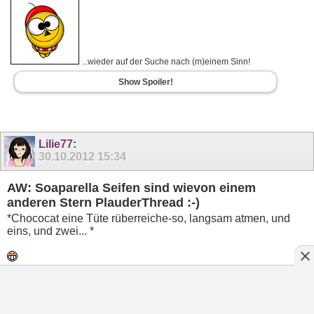
...wieder auf der Suche nach (m)einem Sinn!
Show Spoiler!
Lilie77
:
30.10.2012
15:34
AW: Soaparella Seifen sind wievon einem
anderen Stern PlauderThread :-)
*Chococat eine Tüte rüberreiche-so, langsam atmen, und
eins, und zwei... *
Mademoiselle Annie-schön, wäre sicher ein guter Thread,
auch wenn ich ( noch ) nicht bestellt habe les ich gerne mit
und schau mir die Sachen gerne an