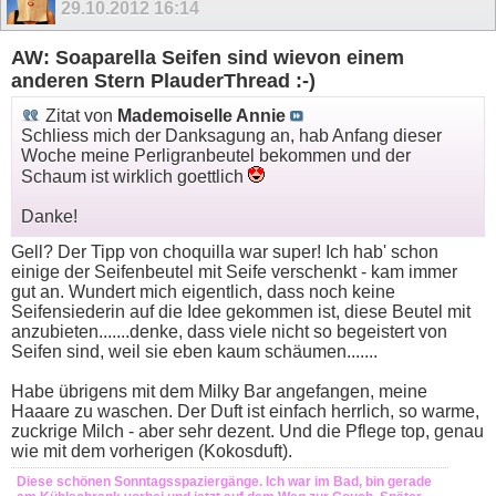
29.10.2012
16:14
AW: Soaparella Seifen sind wievon einem
anderen Stern PlauderThread :-)
Zitat von
Mademoiselle Annie
Schliess mich der Danksagung an, hab Anfang dieser
Woche meine Perligranbeutel bekommen und der
Schaum ist wirklich goettlich
Danke!
Gell? Der Tipp von choquilla war super! Ich hab' schon
einige der Seifenbeutel mit Seife verschenkt - kam immer
gut an. Wundert mich eigentlich, dass noch keine
Seifensiederin auf die Idee gekommen ist, diese Beutel mit
anzubieten.......denke, dass viele nicht so begeistert von
Seifen sind, weil sie eben kaum schäumen.......
Habe übrigens mit dem Milky Bar angefangen, meine
Haaare zu waschen. Der Duft ist einfach herrlich, so warme,
zuckrige Milch - aber sehr dezent. Und die Pflege top, genau
wie mit dem vorherigen (Kokosduft).
Diese schönen Sonntagsspaziergänge. Ich war im Bad, bin gerade