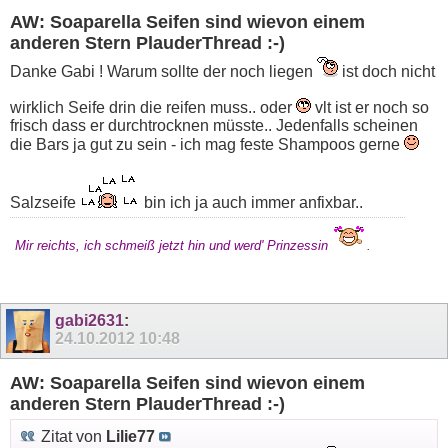
AW: Soaparella Seifen sind wievon einem
anderen Stern PlauderThread :-)
Danke Gabi ! Warum sollte der noch liegen
ist doch nicht
wirklich Seife drin die reifen muss.. oder
vlt ist er noch so
frisch dass er durchtrocknen müsste.. Jedenfalls scheinen
die Bars ja gut zu sein - ich mag feste Shampoos gerne
Salzseife
bin ich ja auch immer anfixbar..
Mir reichts, ich schmeiß jetzt hin und werd' Prinzessin
.
gabi2631
:
24.10.2012
10:48
AW: Soaparella Seifen sind wievon einem
anderen Stern PlauderThread :-)
Zitat von
Lilie77