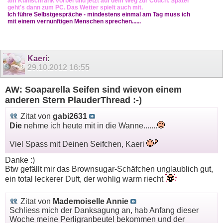
am Kühlschrank vorbei und jetzt auf dem Weg zur Couch. Später
geht's dann zum PC. Das Wetter spielt auch mit.
Ich führe Selbstgespräche - mindestens einmal am Tag muss ich
mit einem vernünftigen Menschen sprechen......
Kaeri
:
29.10.2012
16:55
AW: Soaparella Seifen sind wievon einem
anderen Stern PlauderThread :-)
Zitat von
gabi2631
Die
nehme ich heute mit in die Wanne.......
Viel Spass mit Deinen Seifchen, Kaeri
Danke :)
Btw gefällt mir das Brownsugar-Schäfchen unglaublich gut,
ein total leckerer Duft, der wohlig warm riecht
Zitat von
Mademoiselle Annie
Schliess mich der Danksagung an, hab Anfang dieser
Woche meine Perligranbeutel bekommen und der