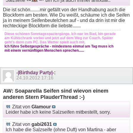
Salzseife
bin ich ja auch immer anfixbar..
Die ist schön........mir gefällt von der Handhabung auch die
Blockform am besten. Wie Du weißt, schäume ich die Seifen
ja in meinem Seifenbeutelchen auf - und da drin ist mir die
rechteckige Blockform die liebste.......
Diese schönen Sonntagsspaziergänge. Ich war im Bad, bin gerade
am Kühlschrank vorbei und jetzt auf dem Weg zur Couch. Später
geht's dann zum PC. Das Wetter spielt auch mit.
Ich führe Selbstgespräche - mindestens einmal am Tag muss ich
mit einem vernünftigen Menschen sprechen......
-|Birthday Party|-
:
24.10.2012
17:16
AW: Soaparella Seifen sind wievon einem
anderen Stern PlauderThread :-)
Zitat von
Glamour
Leider habe ich keine Salzseifen mitbestellt, sorry.
Zitat von
gabi2631
Ich habe die Salzseife (ohne Duft) von Martina - aber