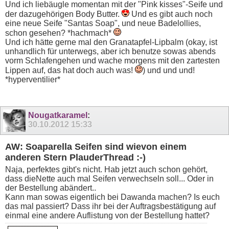
Und ich liebäugle momentan mit der "Pink kisses"-Seife und
der dazugehörigen Body Butter.
Und es gibt auch noch
eine neue Seife "Santas Soap", und neue Badelollies,
schon gesehen? *hachmach*
Und ich hätte gerne mal den Granatapfel-Lipbalm (okay, ist
unhandlich für unterwegs, aber ich benutze sowas abends
vorm Schlafengehen und wache morgens mit den zartesten
Lippen auf, das hat doch auch was!
) und und und!
*hyperventilier*
Nougatkaramel
:
30.10.2012
15:33
AW: Soaparella Seifen sind wievon einem
anderen Stern PlauderThread :-)
Naja, perfektes gibt's nicht. Hab jetzt auch schon gehört,
dass dieNette auch mal Seifen verwechseln soll... Oder in
der Bestellung abändert..
Kann man sowas eigentlich bei Dawanda machen? Is euch
das mal passiert? Dass ihr bei der Auftragsbestätigung auf
einmal eine andere Auflistung von der Bestellung hattet?