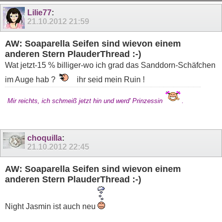
11
12
13
14
15
16
17
18
19
Lilie77
:
21.10.2012
21:59
AW: Soaparella Seifen sind wievon einem
anderen Stern PlauderThread :-)
Wat jetzt-15 % billiger-wo ich grad das Sanddorn-Schäfchen
im Auge hab ?
ihr seid mein Ruin !
Mir reichts, ich schmeiß jetzt hin und werd' Prinzessin
.
choquilla
:
21.10.2012
22:45
AW: Soaparella Seifen sind wievon einem
anderen Stern PlauderThread :-)
Night Jasmin ist auch neu