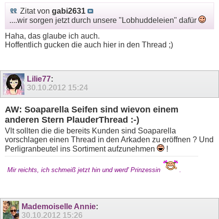
Zitat von
gabi2631
....wir sorgen jetzt durch unsere "Lobhuddeleien" dafür
Haha, das glaube ich auch.
Hoffentlich gucken die auch hier in den Thread ;)
Lilie77
:
30.10.2012
15:24
AW: Soaparella Seifen sind wievon einem
anderen Stern PlauderThread :-)
Vlt sollten die die bereits Kunden sind Soaparella
vorschlagen einen Thread in den Arkaden zu eröffnen ? Und
Perligranbeutel ins Sortiment aufzunehmen
!
Mir reichts, ich schmeiß jetzt hin und werd' Prinzessin
.
Mademoiselle Annie
:
30.10.2012
15:26