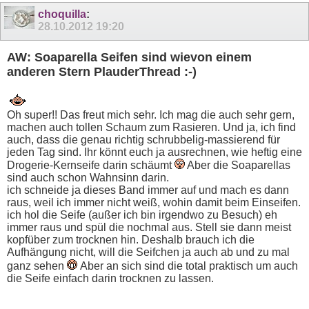
choquilla
:
28.10.2012
19:20
AW: Soaparella Seifen sind wievon einem
anderen Stern PlauderThread :-)
Oh super!! Das freut mich sehr. Ich mag die auch sehr gern,
machen auch tollen Schaum zum Rasieren. Und ja, ich find
auch, dass die genau richtig schrubbelig-massierend für
jeden Tag sind. Ihr könnt euch ja ausrechnen, wie heftig eine
Drogerie-Kernseife darin schäumt
Aber die Soaparellas
sind auch schon Wahnsinn darin.
ich schneide ja dieses Band immer auf und mach es dann
raus, weil ich immer nicht weiß, wohin damit beim Einseifen.
ich hol die Seife (außer ich bin irgendwo zu Besuch) eh
immer raus und spül die nochmal aus. Stell sie dann meist
kopfüber zum trocknen hin. Deshalb brauch ich die
Aufhängung nicht, will die Seifchen ja auch ab und zu mal
ganz sehen
Aber an sich sind die total praktisch um auch
die Seife einfach darin trocknen zu lassen.