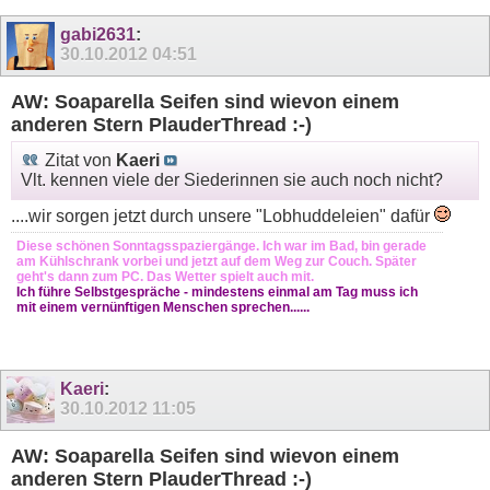
gabi2631
:
30.10.2012
04:51
AW: Soaparella Seifen sind wievon einem
anderen Stern PlauderThread :-)
Zitat von
Kaeri
Vlt. kennen viele der Siederinnen sie auch noch nicht?
....wir sorgen jetzt durch unsere "Lobhuddeleien" dafür
Diese schönen Sonntagsspaziergänge. Ich war im Bad, bin gerade
am Kühlschrank vorbei und jetzt auf dem Weg zur Couch. Später
geht's dann zum PC. Das Wetter spielt auch mit.
Ich führe Selbstgespräche - mindestens einmal am Tag muss ich
mit einem vernünftigen Menschen sprechen......
Kaeri
:
30.10.2012
11:05
AW: Soaparella Seifen sind wievon einem
anderen Stern PlauderThread :-)