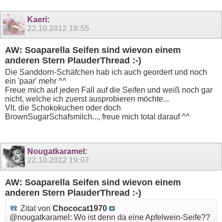
Kaeri
:
22.10.2012
18:55
AW: Soaparella Seifen sind wievon einem
anderen Stern PlauderThread :-)
Die Sanddorn-Schäfchen hab ich auch geordert und noch
ein 'paar' mehr ^^
Freue mich auf jeden Fall auf die Seifen und weiß noch gar
nicht, welche ich zuerst ausprobieren möchte...
Vlt. die Schokokuchen oder doch
BrownSugarSchafsmilch..., freue mich total darauf ^^
Nougatkaramel
:
22.10.2012
19:07
AW: Soaparella Seifen sind wievon einem
anderen Stern PlauderThread :-)
Zitat von
Chococat1970
@nougatkaramel: Wo ist denn da eine Apfelwein-Seife??