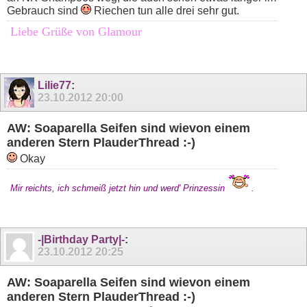
Gebrauch sind
Riechen tun alle drei sehr gut.
Liebe Grüße von Glamour
Lilie77
:
23.10.2012
20:00
AW: Soaparella Seifen sind wievon einem
anderen Stern PlauderThread :-)
Okay
Mir reichts, ich schmeiß jetzt hin und werd' Prinzessin
.
-|Birthday Party|-
:
23.10.2012
20:25
AW: Soaparella Seifen sind wievon einem
anderen Stern PlauderThread :-)