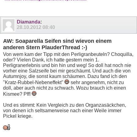
Diamanda
:
28.10.2012
08:40
AW: Soaparella Seifen sind wievon einem
anderen Stern PlauderThread :-)
Von wem kam der Tipp mit den Perligranbeuteln? Choquilla,
oder? Vielen Dank, ich hatte gestern mein 1.
Perligranerlebnis und bin hin und weg! So doll hat noch nie
vorher eine Salzseife bei mir geschäumt. Und auch die von
Autumnjoy, die sonst kaum schäumen. Dazu fand ich den
"Kratz-Rubbel-Nebeneffekt"
sehr angenehm, nicht zu
doll, aber auch nicht zu schwach. Wozu brauch ich einen
Kismee? Pff!
Und es stimmt: Kein Vergleich zu den Organzasäckchen,
von denen ich seltsamerweise nach einer Weile immer
Pickel kriege.