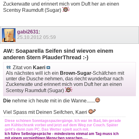
Zuckerwatte und erinnert mich vom Duft her an einen
Scentsy Raumduft (Sugar)
gabi2631
:
25.10.2012
05:59
AW: Soaparella Seifen sind wievon einem
anderen Stern PlauderThread :-)
Zitat von
Kaeri
Als nächstes will ich ein
Brown-Sugar
-Schäfchen mit
unter die Dusche nehmen, das riecht wunderbar nach
Zuckerwatte und erinnert mich vom Duft her an einen
Scentsy Raumduft (Sugar)
Die
nehme ich heute mit in die Wanne.......
Viel Spass mit Deinen Seifchen, Kaeri
Diese schönen Sonntagsspaziergänge. Ich war im Bad, bin gerade
am Kühlschrank vorbei und jetzt auf dem Weg zur Couch. Später
geht's dann zum PC. Das Wetter spielt auch mit.
Ich führe Selbstgespräche - mindestens einmal am Tag muss ich
mit einem vernünftigen Menschen sprechen......