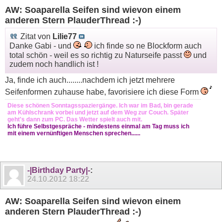
AW: Soaparella Seifen sind wievon einem
anderen Stern PlauderThread :-)
Zitat von
Lilie77
Danke Gabi - und
ich finde so ne Blockform auch
total schön - weil es so richtig zu Naturseife passt
und
zudem noch handlich ist !
Ja, finde ich auch........nachdem ich jetzt mehrere
Seifenformen zuhause habe, favorisiere ich diese Form
Diese schönen Sonntagsspaziergänge. Ich war im Bad, bin gerade
am Kühlschrank vorbei und jetzt auf dem Weg zur Couch. Später
geht's dann zum PC. Das Wetter spielt auch mit.
Ich führe Selbstgespräche - mindestens einmal am Tag muss ich
mit einem vernünftigen Menschen sprechen......
-|Birthday Party|-
:
24.10.2012
18:22
AW: Soaparella Seifen sind wievon einem
anderen Stern PlauderThread :-)