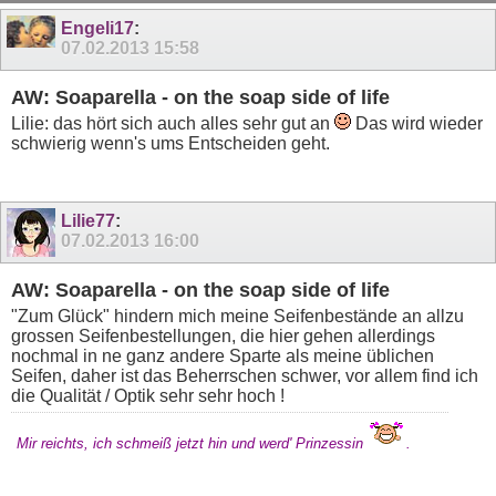
38
39
Engeli17
:
07.02.2013
15:58
AW: Soaparella - on the soap side of life
Lilie: das hört sich auch alles sehr gut an
Das wird wieder
schwierig wenn's ums Entscheiden geht.
Lilie77
:
07.02.2013
16:00
AW: Soaparella - on the soap side of life
"Zum Glück" hindern mich meine Seifenbestände an allzu
grossen Seifenbestellungen, die hier gehen allerdings
nochmal in ne ganz andere Sparte als meine üblichen
Seifen, daher ist das Beherrschen schwer, vor allem find ich
die Qualität / Optik sehr sehr hoch !
Mir reichts, ich schmeiß jetzt hin und werd' Prinzessin
.