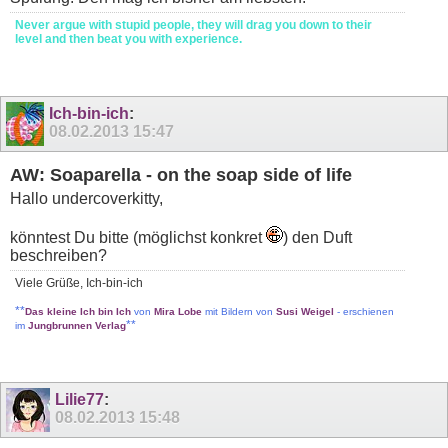
Never argue with stupid people, they will drag you down to their
level and then beat you with experience.
Ich-bin-ich
:
08.02.2013
15:47
AW: Soaparella - on the soap side of life
Hallo undercoverkitty,
könntest Du bitte (möglichst konkret
) den Duft
beschreiben?
Viele Grüße, Ich-bin-ich
**
Das kleine Ich bin Ich
von
Mira Lobe
mit Bildern von
Susi Weigel
- erschienen
**
im
Jungbrunnen Verlag
Lilie77
:
08.02.2013
15:48