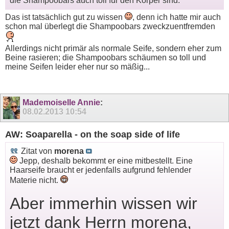
die Shampoobars auch toll für den Körper sind.
Das ist tatsächlich gut zu wissen
, denn ich hatte mir auch
schon mal überlegt die Shampoobars zweckzuentfremden
Allerdings nicht primär als normale Seife, sondern eher zum
Beine rasieren; die Shampoobars schäumen so toll und
meine Seifen leider eher nur so mäßig...
Mademoiselle Annie
:
08.02.2013
10:54
AW: Soaparella - on the soap side of life
Zitat von
morena
Jepp, deshalb bekommt er eine mitbestellt. Eine
Haarseife braucht er jedenfalls aufgrund fehlender
Materie nicht.
Aber immerhin wissen wir
jetzt dank Herrn morena,