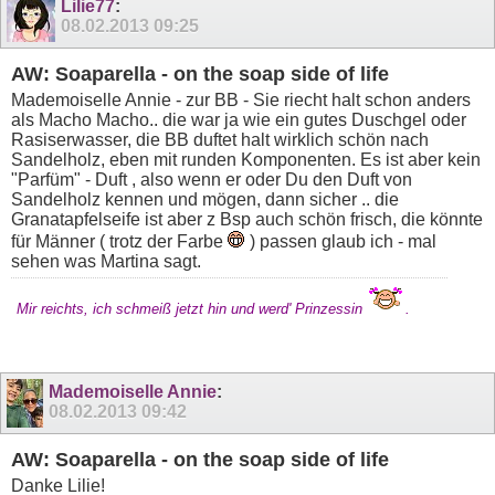
Lilie77
:
08.02.2013
09:25
AW: Soaparella - on the soap side of life
Mademoiselle Annie - zur BB - Sie riecht halt schon anders
als Macho Macho.. die war ja wie ein gutes Duschgel oder
Rasiserwasser, die BB duftet halt wirklich schön nach
Sandelholz, eben mit runden Komponenten. Es ist aber kein
"Parfüm" - Duft , also wenn er oder Du den Duft von
Sandelholz kennen und mögen, dann sicher .. die
Granatapfelseife ist aber z Bsp auch schön frisch, die könnte
für Männer ( trotz der Farbe
) passen glaub ich - mal
sehen was Martina sagt.
Mir reichts, ich schmeiß jetzt hin und werd' Prinzessin
.
Mademoiselle Annie
:
08.02.2013
09:42
AW: Soaparella - on the soap side of life
Danke Lilie!