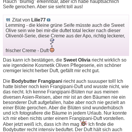
Hauch "blumig" erkennbar, aber ich habe hauptsächlich
Seife gerochen. Aber sie sieht toll aus!
Zitat von
Lilie77
Lemming - die kleine grüne Seife müsste auch die Sweet
Olive sein wie bei mir-die duftet total lecker nach dieser
Olivenöl-Serie, diese Creme aus der Apo, richtig leckerer,
frischer Creme - Duft
Das kann ich bestätigen, die
Sweet Olivia
riecht wirklich so
wie irgendeine Kosmetik Oliven Pflegeserie, ein schöner
cremiger leicht herber Duft, gefällt mir echt gut.
Die
Bodybutter Frangipani
riecht auch suuuuper toll! Ich
hatte bisher noch kein Frangipani-Duft und wusste nicht, wie
das riecht. Ich kenne Frangipani-Blüten nur aus meinen
diversen Asien-Reisen, aber mir ist an den Bäumen nie ein
besonderer Duft aufgefallen, habe aber noch nie gezielt an
einer Blüte gerochen. Aber die Blüten sind wunderhübsch
und ich fotografiere die Bäume in jedem Urlaub. Nur konnte
ich mir eben nichts unter einem Frangipani-Duft vorstellen.
Aber jetzt weiß ich, dass ich ihn mag
Ich finde die
Bodybutter recht intensiv beduftet. Der Duft hält sich auch