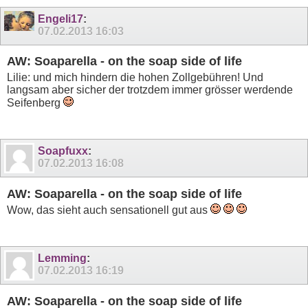
Engeli17
:
07.02.2013
16:03
AW: Soaparella - on the soap side of life
Lilie: und mich hindern die hohen Zollgebühren! Und
langsam aber sicher der trotzdem immer grösser werdende
Seifenberg
Soapfuxx
:
07.02.2013
16:08
AW: Soaparella - on the soap side of life
Wow, das sieht auch sensationell gut aus
Lemming
:
07.02.2013
16:19
AW: Soaparella - on the soap side of life