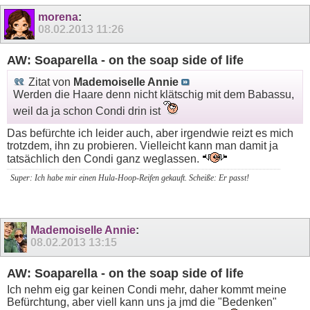
morena
:
08.02.2013
11:26
AW: Soaparella - on the soap side of life
Zitat von
Mademoiselle Annie
Werden die Haare denn nicht klätschig mit dem Babassu,
weil da ja schon Condi drin ist
Das befürchte ich leider auch, aber irgendwie reizt es mich
trotzdem, ihn zu probieren. Vielleicht kann man damit ja
tatsächlich den Condi ganz weglassen.
Super: Ich habe mir einen Hula-Hoop-Reifen gekauft. Scheiße: Er passt!
Mademoiselle Annie
:
08.02.2013
13:15
AW: Soaparella - on the soap side of life
Ich nehm eig gar keinen Condi mehr, daher kommt meine
Befürchtung, aber viell kann uns ja jmd die "Bedenken"