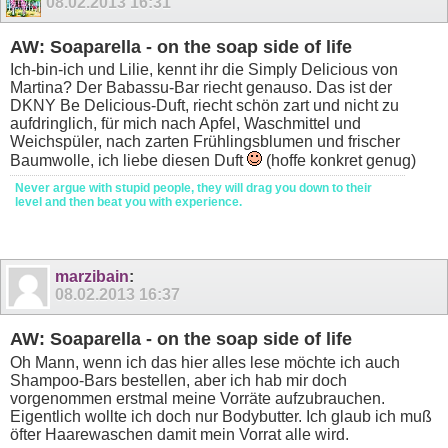
08.02.2013
16:31
AW: Soaparella - on the soap side of life
Ich-bin-ich und Lilie, kennt ihr die Simply Delicious von
Martina? Der Babassu-Bar riecht genauso. Das ist der
DKNY Be Delicious-Duft, riecht schön zart und nicht zu
aufdringlich, für mich nach Apfel, Waschmittel und
Weichspüler, nach zarten Frühlingsblumen und frischer
Baumwolle, ich liebe diesen Duft
(hoffe konkret genug)
Never argue with stupid people, they will drag you down to their
level and then beat you with experience.
marzibain
:
08.02.2013
16:37
AW: Soaparella - on the soap side of life
Oh Mann, wenn ich das hier alles lese möchte ich auch
Shampoo-Bars bestellen, aber ich hab mir doch
vorgenommen erstmal meine Vorräte aufzubrauchen.
Eigentlich wollte ich doch nur Bodybutter. Ich glaub ich muß
öfter Haarewaschen damit mein Vorrat alle wird.