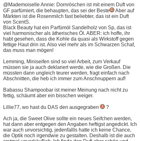
@Mademoiselle Annie: Dornröschen ist mit einem Duft von
GF parfümiert, die behaupten, das sei der Beste
Aber auf
Märkten ist die Rosenmilch fast beliebter, das ist ein Duft
von ScentS.
Black Beauty hat ein Parfümöl Sandelholz von Sp, das ist
viel harmonischer als ätherisches Öl. ABER: ich hoffe, ihr
habt gesehen, dass die Kohle da quasi als Wirkstoff gegen
fettige Haut drin ist. Also viel mehr als im Schwarzen Schaf,
das muss man mögen!
Lemming, Miniseifen sind so viel Arbeit, zum Verkauf
müssen sie ja auch deklariert werde, wie die Großen. Die
müssten dann ungleich teurer werden, fragt einfach nach
Abschnitten, die heb ich immer zum Anschnuppern auf!
Babassu Shampoobar ist meiner Meinung nach nicht zu
fettig, schäumt aber ein bisschen weiger.
Lillie77, wo hast du DAS den ausgegraben
?
Ach ja, die Sweet Olive sollte ein neues Seifchen werden,
hat dann aber entgegen den Angaben heftigst angedickt. Ich
war auch unvorsichtig, jedenfallls hatte ich keine Chance,
die Optik noch irgendwie zu gestalten. Deshalb ist die auch