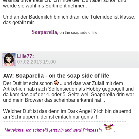
erstmal unverkäuflich. Ich finde den Duft aber schön und
werde sie wohl ins Sortiment nehmen.
Und an der Bademilch bin ich dran, die Tütenidee ist klasse,
das gefällt mir.
Soaparella,
on the soap side of life
Lilie77
:
07.02.2013
19:00
AW: Soaparella - on the soap side of life
Der Duft ist echt schön
.. und das war Zufall mit dem
Artikel-ich hab nach Seifensieden als Hobby gegoogelt und
da kam das auf der 4. oder 5. Seite weil Soaparella drin war
und mein Browser das scheinbar erkannt hat ..
Welcher Duft ist das denn im Dark Angel ? Ich bin dauernd
am Schnuppern, der ist einfach nur genial !
Mir reichts, ich schmeiß jetzt hin und werd' Prinzessin
.