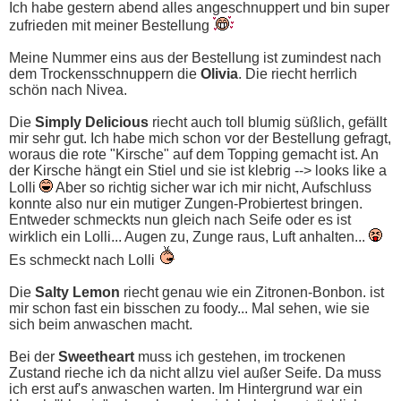
Ich habe gestern abend alles angeschnuppert und bin super
zufrieden mit meiner Bestellung
Meine Nummer eins aus der Bestellung ist zumindest nach
dem Trockensschnuppern die
Olivia
. Die riecht herrlich
schön nach Nivea.
Die
Simply Delicious
riecht auch toll blumig süßlich, gefällt
mir sehr gut. Ich habe mich schon vor der Bestellung gefragt,
woraus die rote "Kirsche" auf dem Topping gemacht ist. An
der Kirsche hängt ein Stiel und sie ist klebrig --> looks like a
Lolli
Aber so richtig sicher war ich mir nicht, Aufschluss
konnte also nur ein mutiger Zungen-Probiertest bringen.
Entweder schmeckts nun gleich nach Seife oder es ist
wirklich ein Lolli... Augen zu, Zunge raus, Luft anhalten...
Es schmeckt nach Lolli
Die
Salty Lemon
riecht genau wie ein Zitronen-Bonbon. ist
mir schon fast ein bisschen zu foody... Mal sehen, wie sie
sich beim anwaschen macht.
Bei der
Sweetheart
muss ich gestehen, im trockenen
Zustand rieche ich da nicht allzu viel außer Seife. Da muss
ich erst auf's anwaschen warten. Im Hintergrund war ein