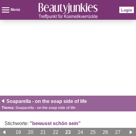
Menü
Login
Soaparella - on the soap side of life
Thema:
Soaparella - on the soap side of life
Stichworte:
"bewusst schön sein"
18
19
20
21
22
23
24
25
26
27
28