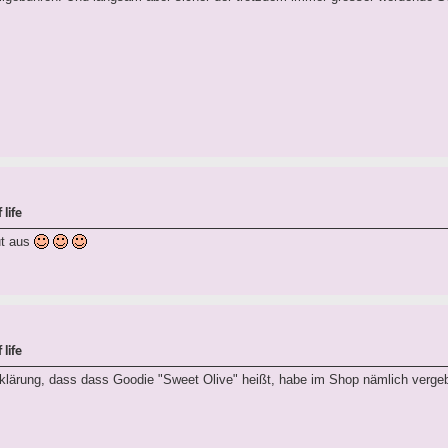
life
ut aus
life
fklärung, dass dass Goodie "Sweet Olive" heißt, habe im Shop nämlich vergeb