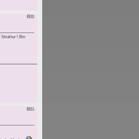
#890
Struktur ! Bin
#891