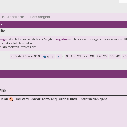
BJ-Landkarte
Forenregeln
life
Fragen
durch. Du musst dich als Mitglied
registrieren
, bevor du Beiträge verfassen kannst. K
stverständlich kostenlos.
ch am meisten interessiert.
Seite 23 von 313
...
3
13
21
22
23
24
25
33
43
73
Erste
life
gut an
Das wird wieder schwierig wenn's ums Entscheiden geht.