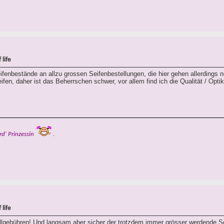
life
fenbestände an allzu grossen Seifenbestellungen, die hier gehen allerdings 
fen, daher ist das Beherrschen schwer, vor allem find ich die Qualität / Optik
rd' Prinzessin
.
life
Zollgebühren! Und langsam aber sicher der trotzdem immer grösser werdende 