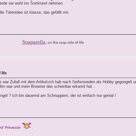
erde sie wohl ins Sortiment nehmen.
ie Tütenidee ist klasse, das gefällt mir.
Soaparella,
on the soap side of life
life
s war Zufall mit dem Artikel-ich hab nach Seifensieden als Hobby gegoogelt 
 drin war und mein Browser das scheinbar erkannt hat ..
ngel ? Ich bin dauernd am Schnuppern, der ist einfach nur genial !
rd' Prinzessin
.