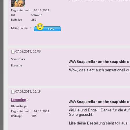
Registriert seit
16.11.2012
Ort
Schweiz
Beiträge
253
Meine Laune...
07.02.2013,
16:08
Soapfuxx
AW: Soaparella - on the soap side of 
Besucher
Wow, das sieht auch sensationell g
07.02.2013,
16:19
Lemming
AW: Soaparella - on the soap side of 
BJ-Einsteiger
@Lilie und Engeli: Danke für die Au
Registriert seit
14.11.2011
Seife gesucht.
Beiträge
106
Lilie deine Bestellung sieht toll aus!