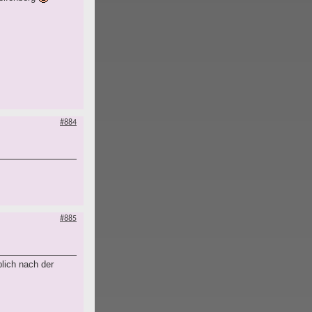
#884
#885
lich nach der