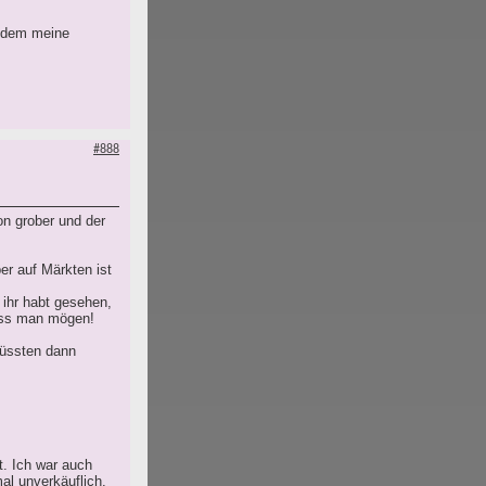
n dem meine
#888
on grober und der
er auf Märkten ist
 ihr habt gesehen,
muss man mögen!
müssten dann
t. Ich war auch
mal unverkäuflich.