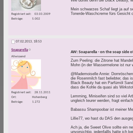
Wie duftet denn die Black Beauty, 
Mein schwarzes Schaf liegt ja auf s
Tonerde-Waschcreme fürs Gesicht dr
Registriert seit
03.03.2009
Beiträge
5.002
07.02.2013,
18:53
Soaparella
AW: Soaparella - on the soap side of 
Allwissend
Zum Peeling: die Zitrone hat Mandel
Mohn (in der Wassermelone ist nur we
@Mademoiselle Annie: Dornröschen i
die Rosenmilch fast beliebter, das i
Black Beauty hat ein Parfümöl Sande
dass die Kohle da quasi als Wirksto
Registriert seit
28.11.2011
Lemming, Miniseifen sind so viel Ar
Ort
Hohenberg
ungleich teurer werden, fragt einfa
Beiträge
1.272
Babassu Shampoobar ist meiner Mein
Lillie77, wo hast du DAS den ausg
Ach ja, die Sweet Olive sollte ein 
unvorsichtig, jedenfallls hatte ich 