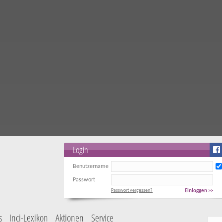
Login
Benutzername
Passwort
Passwort vergessen?
Einloggen >>
s
Inci-Lexikon
Aktionen
Service