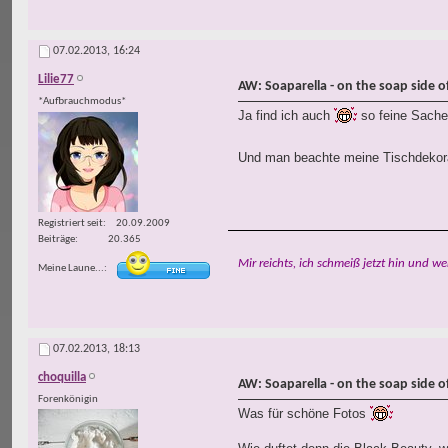
07.02.2013,
16:24
Lilie77
AW: Soaparella - on the soap side of 
*Aufbrauchmodus*
Ja find ich auch
so feine Sache
Und man beachte meine Tischdekorat
Registriert seit
20.09.2009
Beiträge
20.365
Mir reichts, ich schmeiß jetzt hin und we
Meine Laune...
07.02.2013,
18:13
choquilla
AW: Soaparella - on the soap side of 
Forenkönigin
Was für schöne Fotos