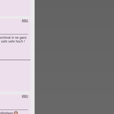
#882
nochmal in ne ganz
 sehr sehr hoch !
#883
Seifenberg