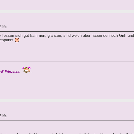
life
 liessen sich gut kämmen, glänzen, sind weich aber haben dennoch Griff und 
gespannt
rd' Prinzessin
.
life