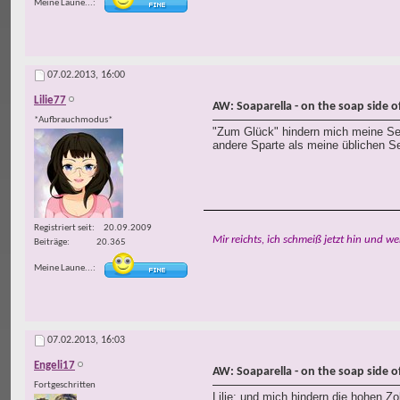
Meine Laune...
07.02.2013,
16:00
Lilie77
AW: Soaparella - on the soap side of 
*Aufbrauchmodus*
"Zum Glück" hindern mich meine Sei
andere Sparte als meine üblichen Sei
Registriert seit
20.09.2009
Mir reichts, ich schmeiß jetzt hin und we
Beiträge
20.365
Meine Laune...
07.02.2013,
16:03
Engeli17
AW: Soaparella - on the soap side of 
Fortgeschritten
Lilie: und mich hindern die hohen 