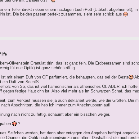
war das die mit Sandelholz?
einem Teller direkt neben einem nackigen Lush-Pott (Ettikett abgefriemelt), i
in ist. Die beiden passen perfekt zusammen, sieht sehr schick aus
life
kern-Olivenstein Granulat drin, das ist ganz fein. Die Erdbeersamen sind sch
nig füt due Optik) ist ganz schön kräftig.
st mit einem Duft von GF parfümiert, die behaupten, das sei der Beste
Ab
st ein Duft von ScentS.
lholz von Sp, das ist viel harmonischer als ätherisches Öl. ABER: ich hoffe,
ff gegen fettige Haut drin ist. Also viel mehr als im Schwarzen Schaf, das 
beit, zum Verkauf müssen sie ja auch deklariert werde, wie die Großen. Die 
ch nach Abschnitten, die heb ich immer zum Anschnuppern auf!
ung nach nicht zu fettig, schäumt aber ein bisschen weiger.
egraben
?
neues Seifchen werden, hat dann aber entgegen den Angaben heftigst angedick
keine Chance, die Optik noch irgendwie zu gestalten. Deshalb ist die auch erst