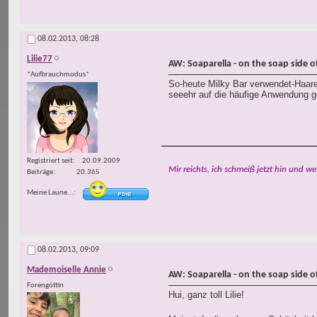
08.02.2013,
08:28
Lilie77
AW: Soaparella - on the soap side of 
*Aufbrauchmodus*
So-heute Milky Bar verwendet-Haare
seeehr auf die häufige Anwendung 
Registriert seit
20.09.2009
Mir reichts, ich schmeiß jetzt hin und we
Beiträge
20.365
Meine Laune...
08.02.2013,
09:09
Mademoiselle Annie
AW: Soaparella - on the soap side of 
Forengöttin
Hui, ganz toll Lilie!