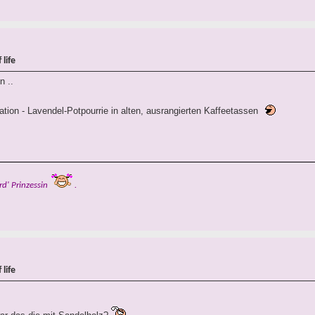
life
n ..
ion - Lavendel-Potpourrie in alten, ausrangierten Kaffeetassen
rd' Prinzessin
.
life