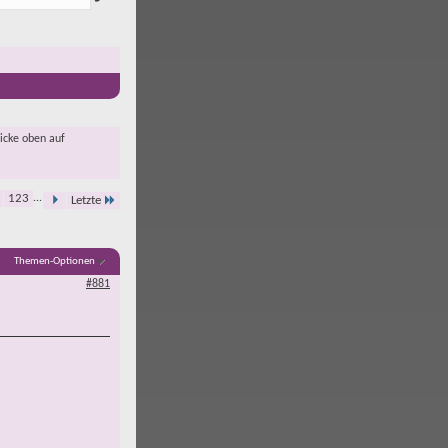
licke oben auf
123
...
Letzte
Themen-Optionen
#881