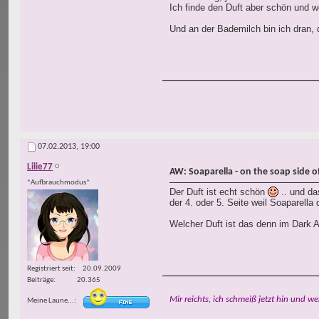
Ich finde den Duft aber schön und w
Und an der Bademilch bin ich dran, d
07.02.2013,
19:00
Lilie77
AW: Soaparella - on the soap side of 
*Aufbrauchmodus*
Der Duft ist echt schön
.. und da
der 4. oder 5. Seite weil Soaparella
Welcher Duft ist das denn im Dark A
Registriert seit
20.09.2009
Beiträge
20.365
Mir reichts, ich schmeiß jetzt hin und we
Meine Laune...