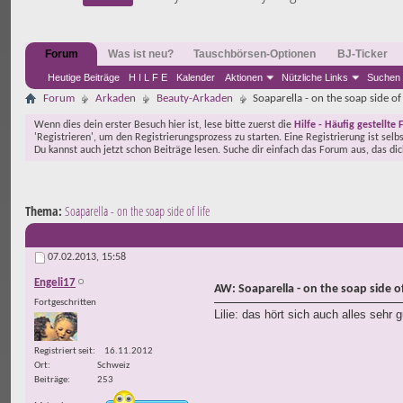
Forum
Was ist neu?
Tauschbörsen-Optionen
BJ-Ticker
Heutige Beiträge
H I L F E
Kalender
Aktionen
Nützliche Links
Suchen
Forum
Arkaden
Beauty-Arkaden
Soaparella - on the soap side of 
Wenn dies dein erster Besuch hier ist, lese bitte zuerst die
Hilfe - Häufig gestellte 
'Registrieren', um den Registrierungsprozess zu starten. Eine Registrierung ist selb
Du kannst auch jetzt schon Beiträge lesen. Suche dir einfach das Forum aus, das di
Thema:
Soaparella - on the soap side of life
07.02.2013,
15:58
Engeli17
AW: Soaparella - on the soap side of 
Fortgeschritten
Lilie: das hört sich auch alles sehr 
Registriert seit
16.11.2012
Ort
Schweiz
Beiträge
253