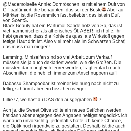
@Mademoiselle Annie: Dornröschen ist mit einem Duft von
GF parfümiert, die behaupten, das sei der Beste
Aber auf
Märkten ist die Rosenmilch fast beliebter, das ist ein Duft
von ScentS.
Black Beauty hat ein Parfümöl Sandelholz von Sp, das ist
viel harmonischer als ätherisches Öl. ABER: ich hoffe, ihr
habt gesehen, dass die Kohle da quasi als Wirkstoff gegen
fettige Haut drin ist. Also viel mehr als im Schwarzen Schaf,
das muss man mögen!
Lemming, Miniseifen sind so viel Arbeit, zum Verkauf
müssen sie ja auch deklariert werde, wie die Großen. Die
müssten dann ungleich teurer werden, fragt einfach nach
Abschnitten, die heb ich immer zum Anschnuppern auf!
Babassu Shampoobar ist meiner Meinung nach nicht zu
fettig, schäumt aber ein bisschen weiger.
Lillie77, wo hast du DAS den ausgegraben
?
Ach ja, die Sweet Olive sollte ein neues Seifchen werden,
hat dann aber entgegen den Angaben heftigst angedickt. Ich
war auch unvorsichtig, jedenfallls hatte ich keine Chance,
die Optik noch irgendwie zu gestalten. Deshalb ist die auch