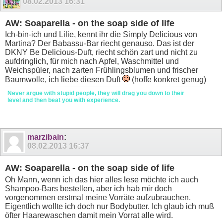
08.02.2013
16:31
AW: Soaparella - on the soap side of life
Ich-bin-ich und Lilie, kennt ihr die Simply Delicious von
Martina? Der Babassu-Bar riecht genauso. Das ist der
DKNY Be Delicious-Duft, riecht schön zart und nicht zu
aufdringlich, für mich nach Apfel, Waschmittel und
Weichspüler, nach zarten Frühlingsblumen und frischer
Baumwolle, ich liebe diesen Duft
(hoffe konkret genug)
Never argue with stupid people, they will drag you down to their
level and then beat you with experience.
marzibain
:
08.02.2013
16:37
AW: Soaparella - on the soap side of life
Oh Mann, wenn ich das hier alles lese möchte ich auch
Shampoo-Bars bestellen, aber ich hab mir doch
vorgenommen erstmal meine Vorräte aufzubrauchen.
Eigentlich wollte ich doch nur Bodybutter. Ich glaub ich muß
öfter Haarewaschen damit mein Vorrat alle wird.