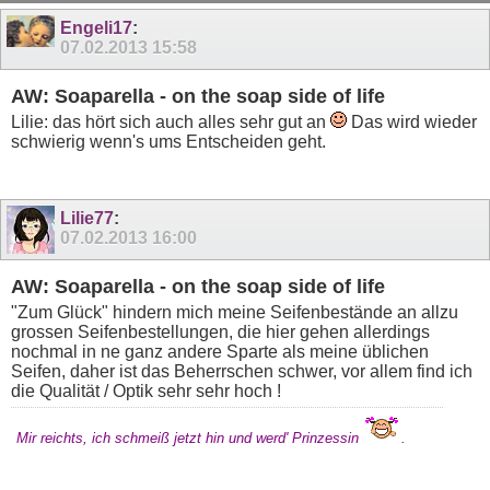
38
39
Engeli17
:
07.02.2013
15:58
AW: Soaparella - on the soap side of life
Lilie: das hört sich auch alles sehr gut an
Das wird wieder
schwierig wenn's ums Entscheiden geht.
Lilie77
:
07.02.2013
16:00
AW: Soaparella - on the soap side of life
"Zum Glück" hindern mich meine Seifenbestände an allzu
grossen Seifenbestellungen, die hier gehen allerdings
nochmal in ne ganz andere Sparte als meine üblichen
Seifen, daher ist das Beherrschen schwer, vor allem find ich
die Qualität / Optik sehr sehr hoch !
Mir reichts, ich schmeiß jetzt hin und werd' Prinzessin
.