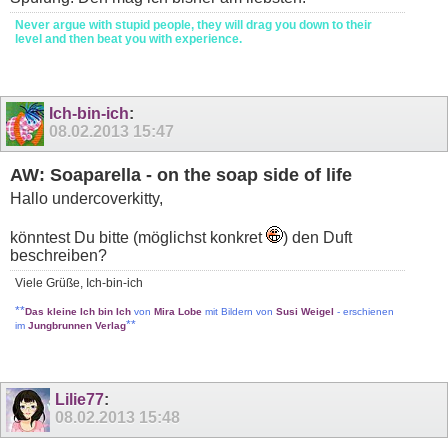
Never argue with stupid people, they will drag you down to their
level and then beat you with experience.
Ich-bin-ich
:
08.02.2013
15:47
AW: Soaparella - on the soap side of life
Hallo undercoverkitty,
könntest Du bitte (möglichst konkret
) den Duft
beschreiben?
Viele Grüße, Ich-bin-ich
**
Das kleine Ich bin Ich
von
Mira Lobe
mit Bildern von
Susi Weigel
- erschienen
**
im
Jungbrunnen Verlag
Lilie77
:
08.02.2013
15:48