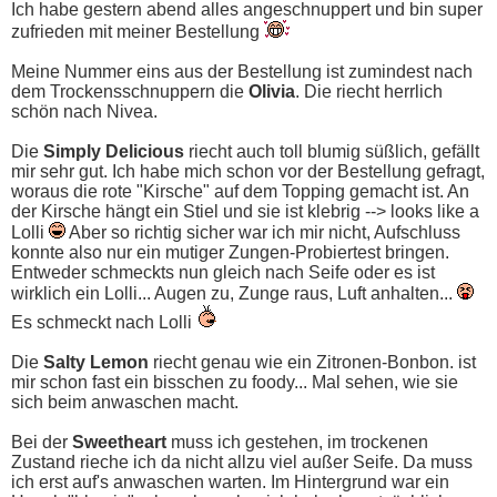
Ich habe gestern abend alles angeschnuppert und bin super
zufrieden mit meiner Bestellung
Meine Nummer eins aus der Bestellung ist zumindest nach
dem Trockensschnuppern die
Olivia
. Die riecht herrlich
schön nach Nivea.
Die
Simply Delicious
riecht auch toll blumig süßlich, gefällt
mir sehr gut. Ich habe mich schon vor der Bestellung gefragt,
woraus die rote "Kirsche" auf dem Topping gemacht ist. An
der Kirsche hängt ein Stiel und sie ist klebrig --> looks like a
Lolli
Aber so richtig sicher war ich mir nicht, Aufschluss
konnte also nur ein mutiger Zungen-Probiertest bringen.
Entweder schmeckts nun gleich nach Seife oder es ist
wirklich ein Lolli... Augen zu, Zunge raus, Luft anhalten...
Es schmeckt nach Lolli
Die
Salty Lemon
riecht genau wie ein Zitronen-Bonbon. ist
mir schon fast ein bisschen zu foody... Mal sehen, wie sie
sich beim anwaschen macht.
Bei der
Sweetheart
muss ich gestehen, im trockenen
Zustand rieche ich da nicht allzu viel außer Seife. Da muss
ich erst auf's anwaschen warten. Im Hintergrund war ein