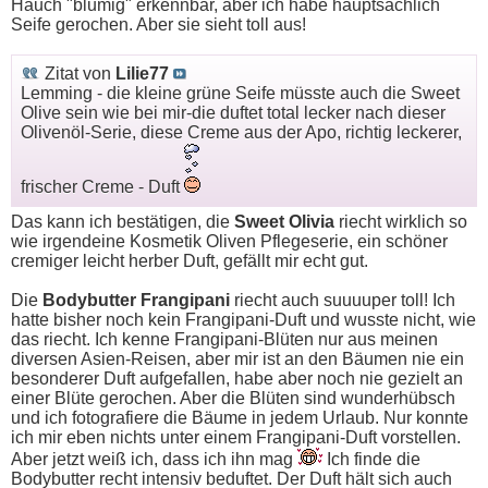
Hauch "blumig" erkennbar, aber ich habe hauptsächlich
Seife gerochen. Aber sie sieht toll aus!
Zitat von
Lilie77
Lemming - die kleine grüne Seife müsste auch die Sweet
Olive sein wie bei mir-die duftet total lecker nach dieser
Olivenöl-Serie, diese Creme aus der Apo, richtig leckerer,
frischer Creme - Duft
Das kann ich bestätigen, die
Sweet Olivia
riecht wirklich so
wie irgendeine Kosmetik Oliven Pflegeserie, ein schöner
cremiger leicht herber Duft, gefällt mir echt gut.
Die
Bodybutter Frangipani
riecht auch suuuuper toll! Ich
hatte bisher noch kein Frangipani-Duft und wusste nicht, wie
das riecht. Ich kenne Frangipani-Blüten nur aus meinen
diversen Asien-Reisen, aber mir ist an den Bäumen nie ein
besonderer Duft aufgefallen, habe aber noch nie gezielt an
einer Blüte gerochen. Aber die Blüten sind wunderhübsch
und ich fotografiere die Bäume in jedem Urlaub. Nur konnte
ich mir eben nichts unter einem Frangipani-Duft vorstellen.
Aber jetzt weiß ich, dass ich ihn mag
Ich finde die
Bodybutter recht intensiv beduftet. Der Duft hält sich auch