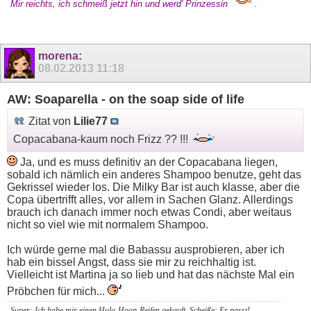
Mir reichts, ich schmeiß jetzt hin und werd' Prinzessin
.
morena
:
08.02.2013
11:18
AW: Soaparella - on the soap side of life
Zitat von
Lilie77
Copacabana-kaum noch Frizz ?? !!!
Ja, und es muss definitiv an der Copacabana liegen,
sobald ich nämlich ein anderes Shampoo benutze, geht das
Gekrissel wieder los. Die Milky Bar ist auch klasse, aber die
Copa übertrifft alles, vor allem in Sachen Glanz. Allerdings
brauch ich danach immer noch etwas Condi, aber weitaus
nicht so viel wie mit normalem Shampoo.
Ich würde gerne mal die Babassu ausprobieren, aber ich
hab ein bissel Angst, dass sie mir zu reichhaltig ist.
Vielleicht ist Martina ja so lieb und hat das nächste Mal ein
Pröbchen für mich...
Super: Ich habe mir einen Hula-Hoop-Reifen gekauft. Scheiße: Er passt!