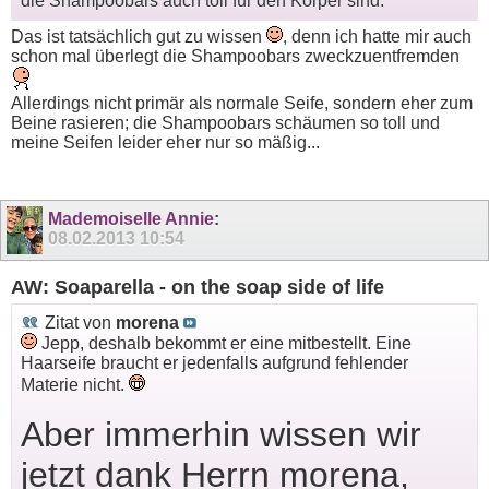
die Shampoobars auch toll für den Körper sind.
Das ist tatsächlich gut zu wissen
, denn ich hatte mir auch
schon mal überlegt die Shampoobars zweckzuentfremden
Allerdings nicht primär als normale Seife, sondern eher zum
Beine rasieren; die Shampoobars schäumen so toll und
meine Seifen leider eher nur so mäßig...
Mademoiselle Annie
:
08.02.2013
10:54
AW: Soaparella - on the soap side of life
Zitat von
morena
Jepp, deshalb bekommt er eine mitbestellt. Eine
Haarseife braucht er jedenfalls aufgrund fehlender
Materie nicht.
Aber immerhin wissen wir
jetzt dank Herrn morena,