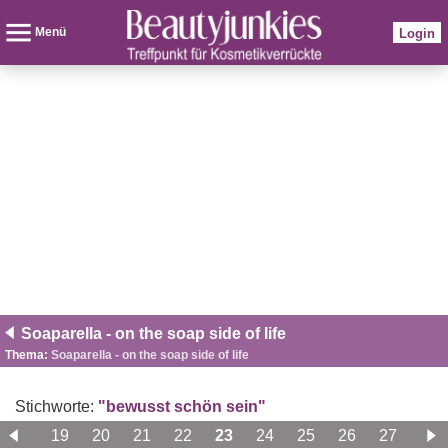
Menü
Login
Soaparella - on the soap side of life
Thema:
Soaparella - on the soap side of life
Stichworte:
"bewusst schön sein"
18
19
20
21
22
23
24
25
26
27
28