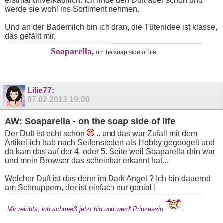
erstmal unverkäuflich. Ich finde den Duft aber schön und
werde sie wohl ins Sortiment nehmen.
Und an der Bademilch bin ich dran, die Tütenidee ist klasse,
das gefällt mir.
Soaparella,
on the soap side of life
Lilie77
:
07.02.2013
19:00
AW: Soaparella - on the soap side of life
Der Duft ist echt schön
.. und das war Zufall mit dem
Artikel-ich hab nach Seifensieden als Hobby gegoogelt und
da kam das auf der 4. oder 5. Seite weil Soaparella drin war
und mein Browser das scheinbar erkannt hat ..
Welcher Duft ist das denn im Dark Angel ? Ich bin dauernd
am Schnuppern, der ist einfach nur genial !
Mir reichts, ich schmeiß jetzt hin und werd' Prinzessin
.