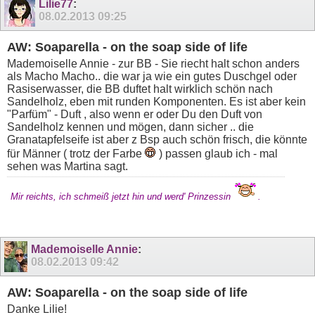
Lilie77
:
08.02.2013
09:25
AW: Soaparella - on the soap side of life
Mademoiselle Annie - zur BB - Sie riecht halt schon anders
als Macho Macho.. die war ja wie ein gutes Duschgel oder
Rasiserwasser, die BB duftet halt wirklich schön nach
Sandelholz, eben mit runden Komponenten. Es ist aber kein
"Parfüm" - Duft , also wenn er oder Du den Duft von
Sandelholz kennen und mögen, dann sicher .. die
Granatapfelseife ist aber z Bsp auch schön frisch, die könnte
für Männer ( trotz der Farbe
) passen glaub ich - mal
sehen was Martina sagt.
Mir reichts, ich schmeiß jetzt hin und werd' Prinzessin
.
Mademoiselle Annie
:
08.02.2013
09:42
AW: Soaparella - on the soap side of life
Danke Lilie!