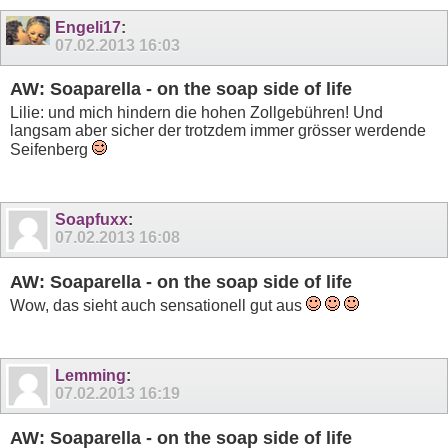
Engeli17
:
07.02.2013
16:03
AW: Soaparella - on the soap side of life
Lilie: und mich hindern die hohen Zollgebühren! Und
langsam aber sicher der trotzdem immer grösser werdende
Seifenberg
Soapfuxx
:
07.02.2013
16:08
AW: Soaparella - on the soap side of life
Wow, das sieht auch sensationell gut aus
Lemming
:
07.02.2013
16:19
AW: Soaparella - on the soap side of life