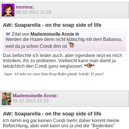
morena
:
08.02.2013
11:26
AW: Soaparella - on the soap side of life
Zitat von
Mademoiselle Annie
Werden die Haare denn nicht klätschig mit dem Babassu,
weil da ja schon Condi drin ist
Das befürchte ich leider auch, aber irgendwie reizt es mich
trotzdem, ihn zu probieren. Vielleicht kann man damit ja
tatsächlich den Condi ganz weglassen.
Super: Ich habe mir einen Hula-Hoop-Reifen gekauft. Scheiße: Er passt!
Mademoiselle Annie
:
08.02.2013
13:15
AW: Soaparella - on the soap side of life
Ich nehm eig gar keinen Condi mehr, daher kommt meine
Befürchtung, aber viell kann uns ja jmd die "Bedenken"