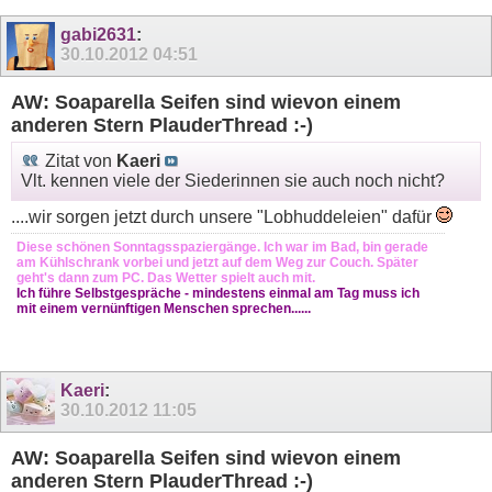
gabi2631
:
30.10.2012
04:51
AW: Soaparella Seifen sind wievon einem
anderen Stern PlauderThread :-)
Zitat von
Kaeri
Vlt. kennen viele der Siederinnen sie auch noch nicht?
....wir sorgen jetzt durch unsere "Lobhuddeleien" dafür
Diese schönen Sonntagsspaziergänge. Ich war im Bad, bin gerade
am Kühlschrank vorbei und jetzt auf dem Weg zur Couch. Später
geht's dann zum PC. Das Wetter spielt auch mit.
Ich führe Selbstgespräche - mindestens einmal am Tag muss ich
mit einem vernünftigen Menschen sprechen......
Kaeri
:
30.10.2012
11:05
AW: Soaparella Seifen sind wievon einem
anderen Stern PlauderThread :-)