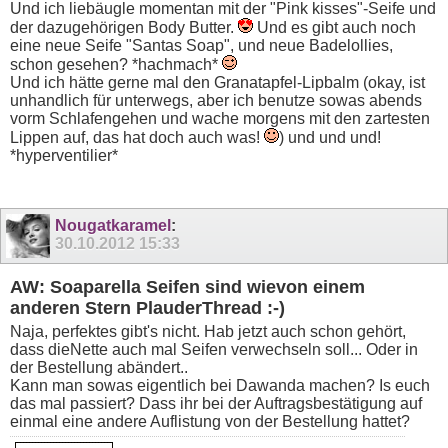
Und ich liebäugle momentan mit der "Pink kisses"-Seife und
der dazugehörigen Body Butter.
Und es gibt auch noch
eine neue Seife "Santas Soap", und neue Badelollies,
schon gesehen? *hachmach*
Und ich hätte gerne mal den Granatapfel-Lipbalm (okay, ist
unhandlich für unterwegs, aber ich benutze sowas abends
vorm Schlafengehen und wache morgens mit den zartesten
Lippen auf, das hat doch auch was!
) und und und!
*hyperventilier*
Nougatkaramel
:
30.10.2012
15:33
AW: Soaparella Seifen sind wievon einem
anderen Stern PlauderThread :-)
Naja, perfektes gibt's nicht. Hab jetzt auch schon gehört,
dass dieNette auch mal Seifen verwechseln soll... Oder in
der Bestellung abändert..
Kann man sowas eigentlich bei Dawanda machen? Is euch
das mal passiert? Dass ihr bei der Auftragsbestätigung auf
einmal eine andere Auflistung von der Bestellung hattet?