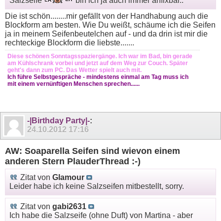
Salzseife
bin ich ja auch immer anfixbar..
Die ist schön........mir gefällt von der Handhabung auch die
Blockform am besten. Wie Du weißt, schäume ich die Seifen
ja in meinem Seifenbeutelchen auf - und da drin ist mir die
rechteckige Blockform die liebste.......
Diese schönen Sonntagsspaziergänge. Ich war im Bad, bin gerade
am Kühlschrank vorbei und jetzt auf dem Weg zur Couch. Später
geht's dann zum PC. Das Wetter spielt auch mit.
Ich führe Selbstgespräche - mindestens einmal am Tag muss ich
mit einem vernünftigen Menschen sprechen......
-|Birthday Party|-
:
24.10.2012
17:16
AW: Soaparella Seifen sind wievon einem
anderen Stern PlauderThread :-)
Zitat von
Glamour
Leider habe ich keine Salzseifen mitbestellt, sorry.
Zitat von
gabi2631
Ich habe die Salzseife (ohne Duft) von Martina - aber