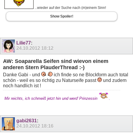
...wieder auf der Suche nach (m)einem Sinn!
Show Spoiler!
Lilie77
:
24.10.2012
18:12
AW: Soaparella Seifen sind wievon einem
anderen Stern PlauderThread :-)
Danke Gabi - und
ich finde so ne Blockform auch total
schön - weil es so richtig zu Naturseife passt
und zudem
noch handlich ist !
Mir reichts, ich schmeiß jetzt hin und werd' Prinzessin
.
gabi2631
:
24.10.2012
18:16