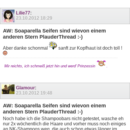
Lilie77
:
23.10.2012
18:29
AW: Soaparella Seifen sind wievon einem
anderen Stern PlauderThread :-)
Aber danke schonmal
sanft zur Kopfhaut ist doch toll !
Mir reichts, ich schmeiß jetzt hin und werd' Prinzessin
.
Glamour
:
23.10.2012
19:48
AW: Soaparella Seifen sind wievon einem
anderen Stern PlauderThread :-)
Noch habe ich die Shampoobars nicht getestet, wasche eh
nur 2x wöchentlich die Haare und vorher muss noch einiges
an NK-Shampoos weg, die auch schon etwas länger im