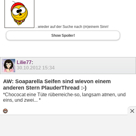
...wieder auf der Suche nach (m)einem Sinn!
Show Spoiler!
Lilie77
:
30.10.2012
15:34
AW: Soaparella Seifen sind wievon einem
anderen Stern PlauderThread :-)
*Chococat eine Tüte rüberreiche-so, langsam atmen, und
eins, und zwei... *
Mademoiselle Annie-schön, wäre sicher ein guter Thread,
auch wenn ich ( noch ) nicht bestellt habe les ich gerne mit
und schau mir die Sachen gerne an