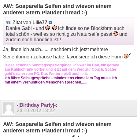
AW: Soaparella Seifen sind wievon einem
anderen Stern PlauderThread :-)
Zitat von
Lilie77
Danke Gabi - und
ich finde so ne Blockform auch
total schön - weil es so richtig zu Naturseife passt
und
zudem noch handlich ist !
Ja, finde ich auch........nachdem ich jetzt mehrere
Seifenformen zuhause habe, favorisiere ich diese Form
Diese schönen Sonntagsspaziergänge. Ich war im Bad, bin gerade
am Kühlschrank vorbei und jetzt auf dem Weg zur Couch. Später
geht's dann zum PC. Das Wetter spielt auch mit.
Ich führe Selbstgespräche - mindestens einmal am Tag muss ich
mit einem vernünftigen Menschen sprechen......
-|Birthday Party|-
:
24.10.2012
18:22
AW: Soaparella Seifen sind wievon einem
anderen Stern PlauderThread :-)