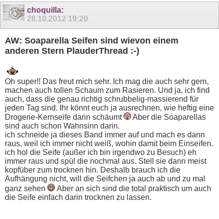
choquilla
:
28.10.2012
19:20
AW: Soaparella Seifen sind wievon einem
anderen Stern PlauderThread :-)
Oh super!! Das freut mich sehr. Ich mag die auch sehr gern,
machen auch tollen Schaum zum Rasieren. Und ja, ich find
auch, dass die genau richtig schrubbelig-massierend für
jeden Tag sind. Ihr könnt euch ja ausrechnen, wie heftig eine
Drogerie-Kernseife darin schäumt
Aber die Soaparellas
sind auch schon Wahnsinn darin.
ich schneide ja dieses Band immer auf und mach es dann
raus, weil ich immer nicht weiß, wohin damit beim Einseifen.
ich hol die Seife (außer ich bin irgendwo zu Besuch) eh
immer raus und spül die nochmal aus. Stell sie dann meist
kopfüber zum trocknen hin. Deshalb brauch ich die
Aufhängung nicht, will die Seifchen ja auch ab und zu mal
ganz sehen
Aber an sich sind die total praktisch um auch
die Seife einfach darin trocknen zu lassen.