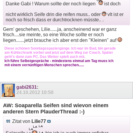
Danke Gabi ! Warum sollte der noch liegen
ist doch
nicht wirklich Seife drin die reifen muss.. oder
vlt ist er
noch so frisch dass er durchtrocknen müsste.. .
Gern' geschehen, Lilie......ja, anscheinend war er ganz
frisch....sie meinte, so eine Woche sollte er noch
liegen.......jetzt brauche ich aber erst den "Kleinen" auf
Diese schönen Sonntagsspaziergänge. Ich war im Bad, bin gerade
am Kühlschrank vorbei und jetzt auf dem Weg zur Couch. Später
geht's dann zum PC. Das Wetter spielt auch mit.
Ich führe Selbstgespräche - mindestens einmal am Tag muss ich
mit einem vernünftigen Menschen sprechen......
gabi2631
:
24.10.2012
10:50
AW: Soaparella Seifen sind wievon einem
anderen Stern PlauderThread :-)
Zitat von
Lilie77