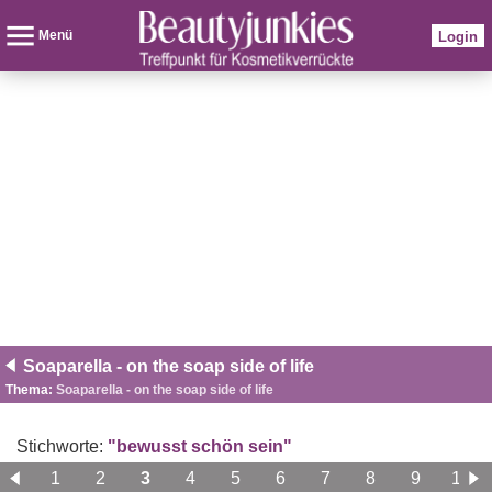
Menü
Login
Soaparella - on the soap side of life
Thema:
Soaparella - on the soap side of life
Stichworte:
"bewusst schön sein"
1
2
3
4
5
6
7
8
9
10