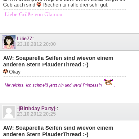
Gebrauch sind
Riechen tun alle drei sehr gut.
Liebe Grüße von Glamour
Lilie77
:
23.10.2012
20:00
AW: Soaparella Seifen sind wievon einem
anderen Stern PlauderThread :-)
Okay
Mir reichts, ich schmeiß jetzt hin und werd' Prinzessin
.
-|Birthday Party|-
:
23.10.2012
20:25
AW: Soaparella Seifen sind wievon einem
anderen Stern PlauderThread :-)