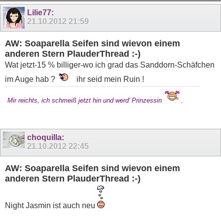
11
12
13
14
15
16
17
18
19
Lilie77
:
21.10.2012
21:59
AW: Soaparella Seifen sind wievon einem
anderen Stern PlauderThread :-)
Wat jetzt-15 % billiger-wo ich grad das Sanddorn-Schäfchen
im Auge hab ?
ihr seid mein Ruin !
Mir reichts, ich schmeiß jetzt hin und werd' Prinzessin
.
choquilla
:
21.10.2012
22:45
AW: Soaparella Seifen sind wievon einem
anderen Stern PlauderThread :-)
Night Jasmin ist auch neu