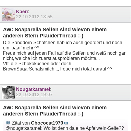
Kaeri
:
22.10.2012
18:55
AW: Soaparella Seifen sind wievon einem
anderen Stern PlauderThread :-)
Die Sanddorn-Schäfchen hab ich auch geordert und noch
ein 'paar' mehr ^^
Freue mich auf jeden Fall auf die Seifen und weiß noch gar
nicht, welche ich zuerst ausprobieren möchte...
Vlt. die Schokokuchen oder doch
BrownSugarSchafsmilch..., freue mich total darauf ^^
Nougatkaramel
:
22.10.2012
19:07
AW: Soaparella Seifen sind wievon einem
anderen Stern PlauderThread :-)
Zitat von
Chococat1970
@nougatkaramel: Wo ist denn da eine Apfelwein-Seife??