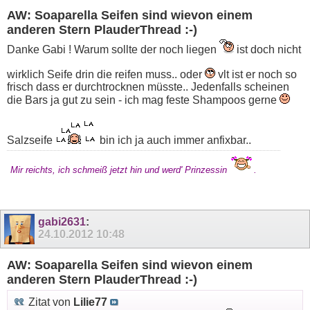
AW: Soaparella Seifen sind wievon einem
anderen Stern PlauderThread :-)
Danke Gabi ! Warum sollte der noch liegen
ist doch nicht
wirklich Seife drin die reifen muss.. oder
vlt ist er noch so
frisch dass er durchtrocknen müsste.. Jedenfalls scheinen
die Bars ja gut zu sein - ich mag feste Shampoos gerne
Salzseife
bin ich ja auch immer anfixbar..
Mir reichts, ich schmeiß jetzt hin und werd' Prinzessin
.
gabi2631
:
24.10.2012
10:48
AW: Soaparella Seifen sind wievon einem
anderen Stern PlauderThread :-)
Zitat von
Lilie77