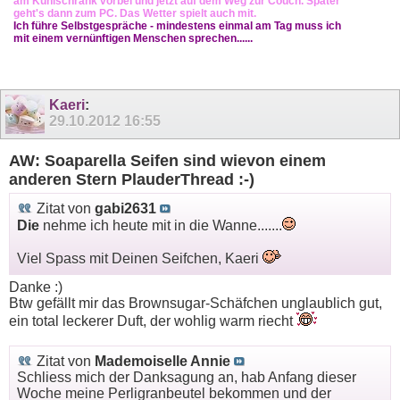
am Kühlschrank vorbei und jetzt auf dem Weg zur Couch. Später
geht's dann zum PC. Das Wetter spielt auch mit.
Ich führe Selbstgespräche - mindestens einmal am Tag muss ich
mit einem vernünftigen Menschen sprechen......
Kaeri
:
29.10.2012
16:55
AW: Soaparella Seifen sind wievon einem
anderen Stern PlauderThread :-)
Zitat von
gabi2631
Die
nehme ich heute mit in die Wanne.......
Viel Spass mit Deinen Seifchen, Kaeri
Danke :)
Btw gefällt mir das Brownsugar-Schäfchen unglaublich gut,
ein total leckerer Duft, der wohlig warm riecht
Zitat von
Mademoiselle Annie
Schliess mich der Danksagung an, hab Anfang dieser
Woche meine Perligranbeutel bekommen und der