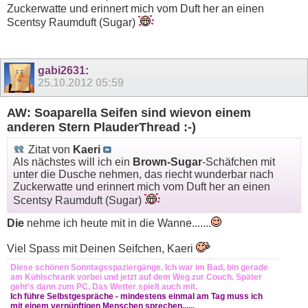
Zuckerwatte und erinnert mich vom Duft her an einen
Scentsy Raumduft (Sugar)
gabi2631
:
25.10.2012
05:59
AW: Soaparella Seifen sind wievon einem
anderen Stern PlauderThread :-)
Zitat von
Kaeri
Als nächstes will ich ein
Brown-Sugar
-Schäfchen mit
unter die Dusche nehmen, das riecht wunderbar nach
Zuckerwatte und erinnert mich vom Duft her an einen
Scentsy Raumduft (Sugar)
Die
nehme ich heute mit in die Wanne.......
Viel Spass mit Deinen Seifchen, Kaeri
Diese schönen Sonntagsspaziergänge. Ich war im Bad, bin gerade
am Kühlschrank vorbei und jetzt auf dem Weg zur Couch. Später
geht's dann zum PC. Das Wetter spielt auch mit.
Ich führe Selbstgespräche - mindestens einmal am Tag muss ich
mit einem vernünftigen Menschen sprechen......