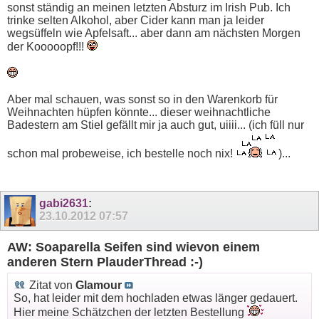
sonst ständig an meinen letzten Absturz im Irish Pub. Ich
trinke selten Alkohol, aber Cider kann man ja leider
wegsüffeln wie Apfelsaft... aber dann am nächsten Morgen
der Kooooopf!!!
Aber mal schauen, was sonst so in den Warenkorb für
Weihnachten hüpfen könnte... dieser weihnachtliche
Badestern am Stiel gefällt mir ja auch gut, uiiii... (ich füll nur
schon mal probeweise, ich bestelle noch nix!
)...
gabi2631
:
23.10.2012
07:57
AW: Soaparella Seifen sind wievon einem
anderen Stern PlauderThread :-)
Zitat von
Glamour
So, hat leider mit dem hochladen etwas länger gedauert.
Hier meine Schätzchen der letzten Bestellung