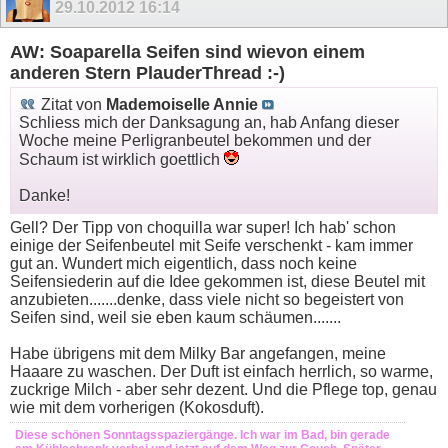
29.10.2012
16:14
AW: Soaparella Seifen sind wievon einem
anderen Stern PlauderThread :-)
Zitat von
Mademoiselle Annie
Schliess mich der Danksagung an, hab Anfang dieser
Woche meine Perligranbeutel bekommen und der
Schaum ist wirklich goettlich
Danke!
Gell? Der Tipp von choquilla war super! Ich hab' schon
einige der Seifenbeutel mit Seife verschenkt - kam immer
gut an. Wundert mich eigentlich, dass noch keine
Seifensiederin auf die Idee gekommen ist, diese Beutel mit
anzubieten.......denke, dass viele nicht so begeistert von
Seifen sind, weil sie eben kaum schäumen.......
Habe übrigens mit dem Milky Bar angefangen, meine
Haaare zu waschen. Der Duft ist einfach herrlich, so warme,
zuckrige Milch - aber sehr dezent. Und die Pflege top, genau
wie mit dem vorherigen (Kokosduft).
Diese schönen Sonntagsspaziergänge. Ich war im Bad, bin gerade