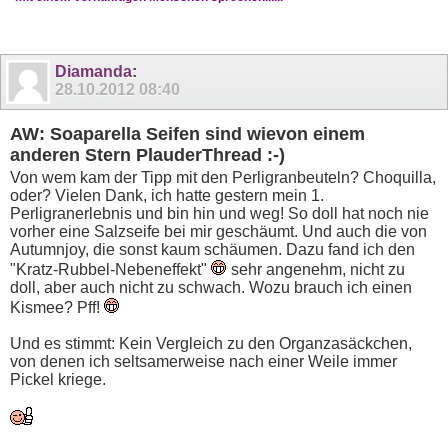
Diamanda
:
28.10.2012
08:40
AW: Soaparella Seifen sind wievon einem
anderen Stern PlauderThread :-)
Von wem kam der Tipp mit den Perligranbeuteln? Choquilla,
oder? Vielen Dank, ich hatte gestern mein 1.
Perligranerlebnis und bin hin und weg! So doll hat noch nie
vorher eine Salzseife bei mir geschäumt. Und auch die von
Autumnjoy, die sonst kaum schäumen. Dazu fand ich den
"Kratz-Rubbel-Nebeneffekt"
sehr angenehm, nicht zu
doll, aber auch nicht zu schwach. Wozu brauch ich einen
Kismee? Pff!
Und es stimmt: Kein Vergleich zu den Organzasäckchen,
von denen ich seltsamerweise nach einer Weile immer
Pickel kriege.