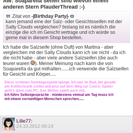
AW: Soaparella Seifen sind wievon einem
anderen Stern PlauderThread :-)
Zitat von
-|Birthday Party|-
kann jemand eine der Salz- oder Gesichtsseifen mit der
Salty Clouds vergleichen? bislang ist es nämlich die
einzige die ich im Gesicht vertrage und ich würde so
gerne mal in diesem Shop bestellen.
Ich habe die Salzseife (ohne Duft) von Martina - aber
vergleichen mit der Salty Clouds kann ich sie nicht - da ich
die nicht habe - aber viele andere Salzseifen (die auch
teurer waren
). Meiner Meinung nach kann die von
Soaparella da gut mithalten.......ich verwende die Salzseifen
für Gesicht und Körper.....
Diese schönen Sonntagsspaziergänge. Ich war im Bad, bin gerade
am Kühlschrank vorbei und jetzt auf dem Weg zur Couch. Später
geht's dann zum PC. Das Wetter spielt auch mit.
Ich führe Selbstgespräche - mindestens einmal am Tag muss ich
mit einem vernünftigen Menschen sprechen......
Lilie77
:
24.10.2012
09:24