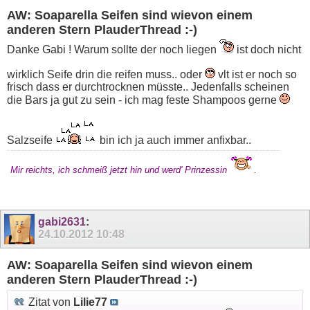
AW: Soaparella Seifen sind wievon einem
anderen Stern PlauderThread :-)
Danke Gabi ! Warum sollte der noch liegen
ist doch nicht
wirklich Seife drin die reifen muss.. oder
vlt ist er noch so
frisch dass er durchtrocknen müsste.. Jedenfalls scheinen
die Bars ja gut zu sein - ich mag feste Shampoos gerne
Salzseife
bin ich ja auch immer anfixbar..
Mir reichts, ich schmeiß jetzt hin und werd' Prinzessin
.
gabi2631
:
24.10.2012
10:48
AW: Soaparella Seifen sind wievon einem
anderen Stern PlauderThread :-)
Zitat von
Lilie77