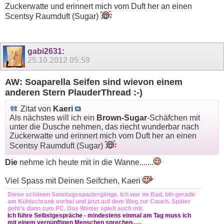
Zuckerwatte und erinnert mich vom Duft her an einen
Scentsy Raumduft (Sugar)
gabi2631
:
25.10.2012
05:59
AW: Soaparella Seifen sind wievon einem
anderen Stern PlauderThread :-)
Zitat von
Kaeri
Als nächstes will ich ein
Brown-Sugar
-Schäfchen mit
unter die Dusche nehmen, das riecht wunderbar nach
Zuckerwatte und erinnert mich vom Duft her an einen
Scentsy Raumduft (Sugar)
Die
nehme ich heute mit in die Wanne.......
Viel Spass mit Deinen Seifchen, Kaeri
Diese schönen Sonntagsspaziergänge. Ich war im Bad, bin gerade
am Kühlschrank vorbei und jetzt auf dem Weg zur Couch. Später
geht's dann zum PC. Das Wetter spielt auch mit.
Ich führe Selbstgespräche - mindestens einmal am Tag muss ich
mit einem vernünftigen Menschen sprechen......