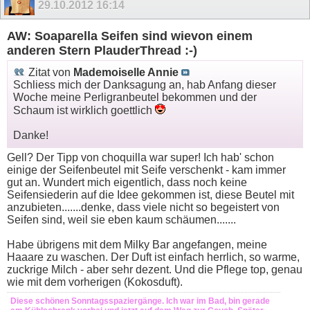
29.10.2012
16:14
AW: Soaparella Seifen sind wievon einem
anderen Stern PlauderThread :-)
Zitat von
Mademoiselle Annie
Schliess mich der Danksagung an, hab Anfang dieser
Woche meine Perligranbeutel bekommen und der
Schaum ist wirklich goettlich
Danke!
Gell? Der Tipp von choquilla war super! Ich hab' schon
einige der Seifenbeutel mit Seife verschenkt - kam immer
gut an. Wundert mich eigentlich, dass noch keine
Seifensiederin auf die Idee gekommen ist, diese Beutel mit
anzubieten.......denke, dass viele nicht so begeistert von
Seifen sind, weil sie eben kaum schäumen.......
Habe übrigens mit dem Milky Bar angefangen, meine
Haaare zu waschen. Der Duft ist einfach herrlich, so warme,
zuckrige Milch - aber sehr dezent. Und die Pflege top, genau
wie mit dem vorherigen (Kokosduft).
Diese schönen Sonntagsspaziergänge. Ich war im Bad, bin gerade