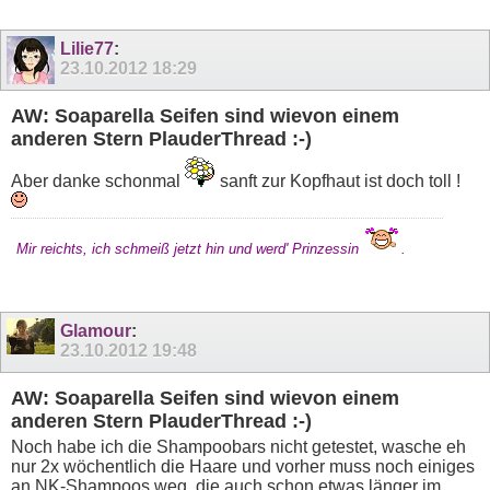
Lilie77
:
23.10.2012
18:29
AW: Soaparella Seifen sind wievon einem
anderen Stern PlauderThread :-)
Aber danke schonmal
sanft zur Kopfhaut ist doch toll !
Mir reichts, ich schmeiß jetzt hin und werd' Prinzessin
.
Glamour
:
23.10.2012
19:48
AW: Soaparella Seifen sind wievon einem
anderen Stern PlauderThread :-)
Noch habe ich die Shampoobars nicht getestet, wasche eh
nur 2x wöchentlich die Haare und vorher muss noch einiges
an NK-Shampoos weg, die auch schon etwas länger im