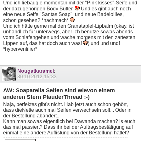
Und ich liebäugle momentan mit der "Pink kisses"-Seife und
der dazugehörigen Body Butter.
Und es gibt auch noch
eine neue Seife "Santas Soap", und neue Badelollies,
schon gesehen? *hachmach*
Und ich hätte gerne mal den Granatapfel-Lipbalm (okay, ist
unhandlich für unterwegs, aber ich benutze sowas abends
vorm Schlafengehen und wache morgens mit den zartesten
Lippen auf, das hat doch auch was!
) und und und!
*hyperventilier*
Nougatkaramel
:
30.10.2012
15:33
AW: Soaparella Seifen sind wievon einem
anderen Stern PlauderThread :-)
Naja, perfektes gibt's nicht. Hab jetzt auch schon gehört,
dass dieNette auch mal Seifen verwechseln soll... Oder in
der Bestellung abändert..
Kann man sowas eigentlich bei Dawanda machen? Is euch
das mal passiert? Dass ihr bei der Auftragsbestätigung auf
einmal eine andere Auflistung von der Bestellung hattet?