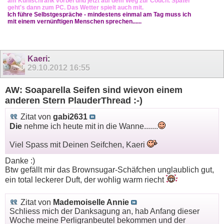
am Kühlschrank vorbei und jetzt auf dem Weg zur Couch. Später
geht's dann zum PC. Das Wetter spielt auch mit.
Ich führe Selbstgespräche - mindestens einmal am Tag muss ich
mit einem vernünftigen Menschen sprechen......
Kaeri
:
29.10.2012
16:55
AW: Soaparella Seifen sind wievon einem
anderen Stern PlauderThread :-)
Zitat von
gabi2631
Die
nehme ich heute mit in die Wanne.......
Viel Spass mit Deinen Seifchen, Kaeri
Danke :)
Btw gefällt mir das Brownsugar-Schäfchen unglaublich gut,
ein total leckerer Duft, der wohlig warm riecht
Zitat von
Mademoiselle Annie
Schliess mich der Danksagung an, hab Anfang dieser
Woche meine Perligranbeutel bekommen und der