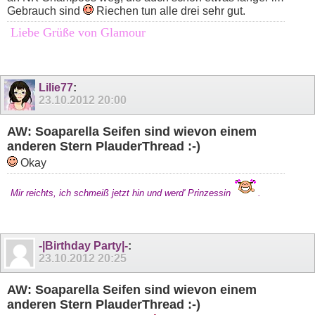
Gebrauch sind
Riechen tun alle drei sehr gut.
Liebe Grüße von Glamour
Lilie77
:
23.10.2012
20:00
AW: Soaparella Seifen sind wievon einem
anderen Stern PlauderThread :-)
Okay
Mir reichts, ich schmeiß jetzt hin und werd' Prinzessin
.
-|Birthday Party|-
:
23.10.2012
20:25
AW: Soaparella Seifen sind wievon einem
anderen Stern PlauderThread :-)