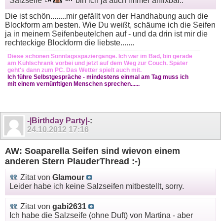
Salzseife
bin ich ja auch immer anfixbar..
Die ist schön........mir gefällt von der Handhabung auch die
Blockform am besten. Wie Du weißt, schäume ich die Seifen
ja in meinem Seifenbeutelchen auf - und da drin ist mir die
rechteckige Blockform die liebste.......
Diese schönen Sonntagsspaziergänge. Ich war im Bad, bin gerade
am Kühlschrank vorbei und jetzt auf dem Weg zur Couch. Später
geht's dann zum PC. Das Wetter spielt auch mit.
Ich führe Selbstgespräche - mindestens einmal am Tag muss ich
mit einem vernünftigen Menschen sprechen......
-|Birthday Party|-
:
24.10.2012
17:16
AW: Soaparella Seifen sind wievon einem
anderen Stern PlauderThread :-)
Zitat von
Glamour
Leider habe ich keine Salzseifen mitbestellt, sorry.
Zitat von
gabi2631
Ich habe die Salzseife (ohne Duft) von Martina - aber