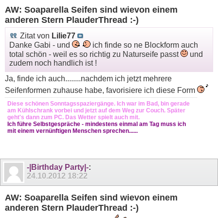
AW: Soaparella Seifen sind wievon einem
anderen Stern PlauderThread :-)
Zitat von
Lilie77
Danke Gabi - und
ich finde so ne Blockform auch
total schön - weil es so richtig zu Naturseife passt
und
zudem noch handlich ist !
Ja, finde ich auch........nachdem ich jetzt mehrere
Seifenformen zuhause habe, favorisiere ich diese Form
Diese schönen Sonntagsspaziergänge. Ich war im Bad, bin gerade
am Kühlschrank vorbei und jetzt auf dem Weg zur Couch. Später
geht's dann zum PC. Das Wetter spielt auch mit.
Ich führe Selbstgespräche - mindestens einmal am Tag muss ich
mit einem vernünftigen Menschen sprechen......
-|Birthday Party|-
:
24.10.2012
18:22
AW: Soaparella Seifen sind wievon einem
anderen Stern PlauderThread :-)