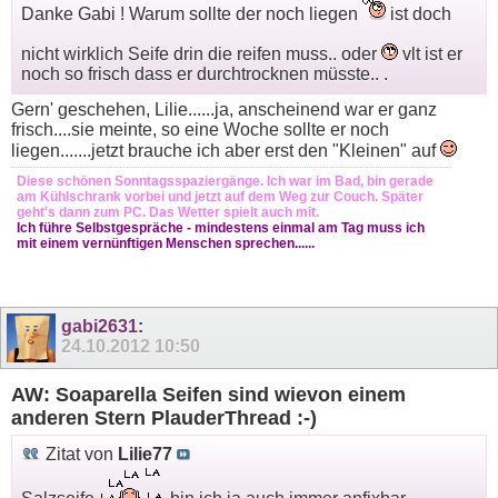
Danke Gabi ! Warum sollte der noch liegen
ist doch
nicht wirklich Seife drin die reifen muss.. oder
vlt ist er
noch so frisch dass er durchtrocknen müsste.. .
Gern' geschehen, Lilie......ja, anscheinend war er ganz
frisch....sie meinte, so eine Woche sollte er noch
liegen.......jetzt brauche ich aber erst den "Kleinen" auf
Diese schönen Sonntagsspaziergänge. Ich war im Bad, bin gerade
am Kühlschrank vorbei und jetzt auf dem Weg zur Couch. Später
geht's dann zum PC. Das Wetter spielt auch mit.
Ich führe Selbstgespräche - mindestens einmal am Tag muss ich
mit einem vernünftigen Menschen sprechen......
gabi2631
:
24.10.2012
10:50
AW: Soaparella Seifen sind wievon einem
anderen Stern PlauderThread :-)
Zitat von
Lilie77