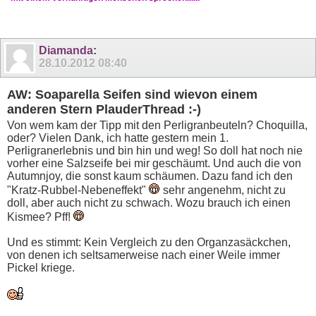
Diamanda
:
28.10.2012
08:40
AW: Soaparella Seifen sind wievon einem
anderen Stern PlauderThread :-)
Von wem kam der Tipp mit den Perligranbeuteln? Choquilla,
oder? Vielen Dank, ich hatte gestern mein 1.
Perligranerlebnis und bin hin und weg! So doll hat noch nie
vorher eine Salzseife bei mir geschäumt. Und auch die von
Autumnjoy, die sonst kaum schäumen. Dazu fand ich den
"Kratz-Rubbel-Nebeneffekt"
sehr angenehm, nicht zu
doll, aber auch nicht zu schwach. Wozu brauch ich einen
Kismee? Pff!
Und es stimmt: Kein Vergleich zu den Organzasäckchen,
von denen ich seltsamerweise nach einer Weile immer
Pickel kriege.