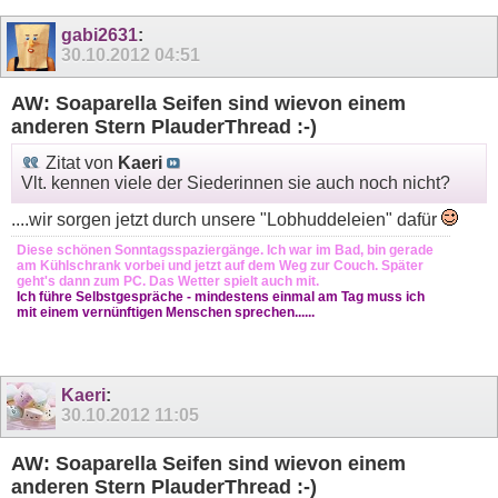
gabi2631
:
30.10.2012
04:51
AW: Soaparella Seifen sind wievon einem
anderen Stern PlauderThread :-)
Zitat von
Kaeri
Vlt. kennen viele der Siederinnen sie auch noch nicht?
....wir sorgen jetzt durch unsere "Lobhuddeleien" dafür
Diese schönen Sonntagsspaziergänge. Ich war im Bad, bin gerade
am Kühlschrank vorbei und jetzt auf dem Weg zur Couch. Später
geht's dann zum PC. Das Wetter spielt auch mit.
Ich führe Selbstgespräche - mindestens einmal am Tag muss ich
mit einem vernünftigen Menschen sprechen......
Kaeri
:
30.10.2012
11:05
AW: Soaparella Seifen sind wievon einem
anderen Stern PlauderThread :-)