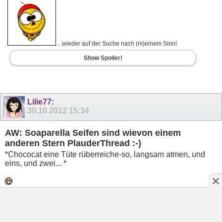
...wieder auf der Suche nach (m)einem Sinn!
Show Spoiler!
Lilie77
:
30.10.2012
15:34
AW: Soaparella Seifen sind wievon einem
anderen Stern PlauderThread :-)
*Chococat eine Tüte rüberreiche-so, langsam atmen, und
eins, und zwei... *
Mademoiselle Annie-schön, wäre sicher ein guter Thread,
auch wenn ich ( noch ) nicht bestellt habe les ich gerne mit
und schau mir die Sachen gerne an