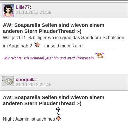
11
12
13
14
15
16
17
18
19
Lilie77
:
21.10.2012
21:59
AW: Soaparella Seifen sind wievon einem
anderen Stern PlauderThread :-)
Wat jetzt-15 % billiger-wo ich grad das Sanddorn-Schäfchen
im Auge hab ?
ihr seid mein Ruin !
Mir reichts, ich schmeiß jetzt hin und werd' Prinzessin
.
choquilla
:
21.10.2012
22:45
AW: Soaparella Seifen sind wievon einem
anderen Stern PlauderThread :-)
Night Jasmin ist auch neu