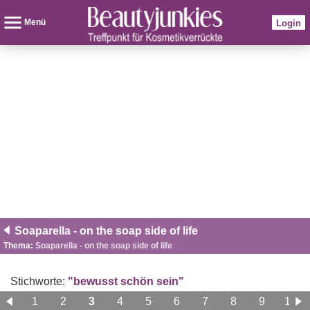
Menü
Login
Soaparella - on the soap side of life
Thema:
Soaparella - on the soap side of life
Stichworte:
"bewusst schön sein"
1
2
3
4
5
6
7
8
9
10