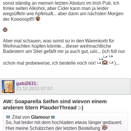
sonst ständig an meinen letzten Absturz im Irish Pub. Ich
trinke selten Alkohol, aber Cider kann man ja leider
wegsüffeln wie Apfelsaft... aber dann am nächsten Morgen
der Kooooopf!!!
Aber mal schauen, was sonst so in den Warenkorb für
Weihnachten hüpfen könnte... dieser weihnachtliche
Badestern am Stiel gefällt mir ja auch gut, uiiii... (ich füll nur
schon mal probeweise, ich bestelle noch nix!
)...
gabi2631
:
23.10.2012
07:57
AW: Soaparella Seifen sind wievon einem
anderen Stern PlauderThread :-)
Zitat von
Glamour
So, hat leider mit dem hochladen etwas länger gedauert.
Hier meine Schätzchen der letzten Bestellung