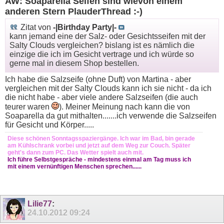
AW: Soaparella Seifen sind wievon einem
anderen Stern PlauderThread :-)
Zitat von
-|Birthday Party|-
kann jemand eine der Salz- oder Gesichtsseifen mit der
Salty Clouds vergleichen? bislang ist es nämlich die
einzige die ich im Gesicht vertrage und ich würde so
gerne mal in diesem Shop bestellen.
Ich habe die Salzseife (ohne Duft) von Martina - aber
vergleichen mit der Salty Clouds kann ich sie nicht - da ich
die nicht habe - aber viele andere Salzseifen (die auch
teurer waren
). Meiner Meinung nach kann die von
Soaparella da gut mithalten.......ich verwende die Salzseifen
für Gesicht und Körper.....
Diese schönen Sonntagsspaziergänge. Ich war im Bad, bin gerade
am Kühlschrank vorbei und jetzt auf dem Weg zur Couch. Später
geht's dann zum PC. Das Wetter spielt auch mit.
Ich führe Selbstgespräche - mindestens einmal am Tag muss ich
mit einem vernünftigen Menschen sprechen......
Lilie77
:
24.10.2012
09:24