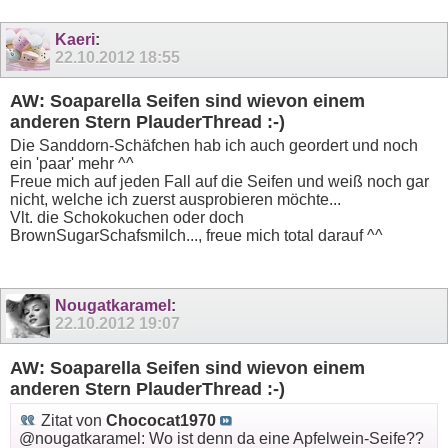
Kaeri
:
22.10.2012
18:55
AW: Soaparella Seifen sind wievon einem
anderen Stern PlauderThread :-)
Die Sanddorn-Schäfchen hab ich auch geordert und noch
ein 'paar' mehr ^^
Freue mich auf jeden Fall auf die Seifen und weiß noch gar
nicht, welche ich zuerst ausprobieren möchte...
Vlt. die Schokokuchen oder doch
BrownSugarSchafsmilch..., freue mich total darauf ^^
Nougatkaramel
:
22.10.2012
19:07
AW: Soaparella Seifen sind wievon einem
anderen Stern PlauderThread :-)
Zitat von
Chococat1970
@nougatkaramel: Wo ist denn da eine Apfelwein-Seife??