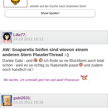
...wieder auf der Suche nach (m)einem Sinn!
Show Spoiler!
Lilie77
:
24.10.2012
18:12
AW: Soaparella Seifen sind wievon einem
anderen Stern PlauderThread :-)
Danke Gabi - und
ich finde so ne Blockform auch total
schön - weil es so richtig zu Naturseife passt
und zudem
noch handlich ist !
Mir reichts, ich schmeiß jetzt hin und werd' Prinzessin
.
gabi2631
:
24.10.2012
18:16