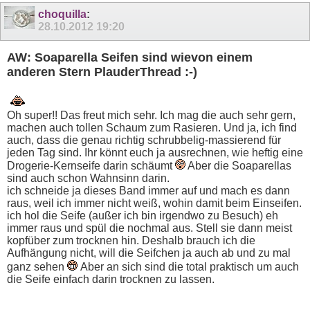
choquilla
:
28.10.2012
19:20
AW: Soaparella Seifen sind wievon einem
anderen Stern PlauderThread :-)
Oh super!! Das freut mich sehr. Ich mag die auch sehr gern,
machen auch tollen Schaum zum Rasieren. Und ja, ich find
auch, dass die genau richtig schrubbelig-massierend für
jeden Tag sind. Ihr könnt euch ja ausrechnen, wie heftig eine
Drogerie-Kernseife darin schäumt
Aber die Soaparellas
sind auch schon Wahnsinn darin.
ich schneide ja dieses Band immer auf und mach es dann
raus, weil ich immer nicht weiß, wohin damit beim Einseifen.
ich hol die Seife (außer ich bin irgendwo zu Besuch) eh
immer raus und spül die nochmal aus. Stell sie dann meist
kopfüber zum trocknen hin. Deshalb brauch ich die
Aufhängung nicht, will die Seifchen ja auch ab und zu mal
ganz sehen
Aber an sich sind die total praktisch um auch
die Seife einfach darin trocknen zu lassen.