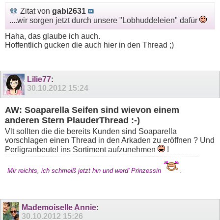
Zitat von
gabi2631
....wir sorgen jetzt durch unsere "Lobhuddeleien" dafür
Haha, das glaube ich auch.
Hoffentlich gucken die auch hier in den Thread ;)
Lilie77
:
30.10.2012
15:24
AW: Soaparella Seifen sind wievon einem
anderen Stern PlauderThread :-)
Vlt sollten die die bereits Kunden sind Soaparella
vorschlagen einen Thread in den Arkaden zu eröffnen ? Und
Perligranbeutel ins Sortiment aufzunehmen
!
Mir reichts, ich schmeiß jetzt hin und werd' Prinzessin
.
Mademoiselle Annie
:
30.10.2012
15:26