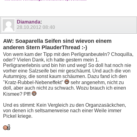
Diamanda
:
28.10.2012
08:40
AW: Soaparella Seifen sind wievon einem
anderen Stern PlauderThread :-)
Von wem kam der Tipp mit den Perligranbeuteln? Choquilla,
oder? Vielen Dank, ich hatte gestern mein 1.
Perligranerlebnis und bin hin und weg! So doll hat noch nie
vorher eine Salzseife bei mir geschäumt. Und auch die von
Autumnjoy, die sonst kaum schäumen. Dazu fand ich den
"Kratz-Rubbel-Nebeneffekt"
sehr angenehm, nicht zu
doll, aber auch nicht zu schwach. Wozu brauch ich einen
Kismee? Pff!
Und es stimmt: Kein Vergleich zu den Organzasäckchen,
von denen ich seltsamerweise nach einer Weile immer
Pickel kriege.