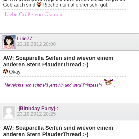
Gebrauch sind
Riechen tun alle drei sehr gut.
Liebe Grüße von Glamour
Lilie77
:
23.10.2012
20:00
AW: Soaparella Seifen sind wievon einem
anderen Stern PlauderThread :-)
Okay
Mir reichts, ich schmeiß jetzt hin und werd' Prinzessin
.
-|Birthday Party|-
:
23.10.2012
20:25
AW: Soaparella Seifen sind wievon einem
anderen Stern PlauderThread :-)