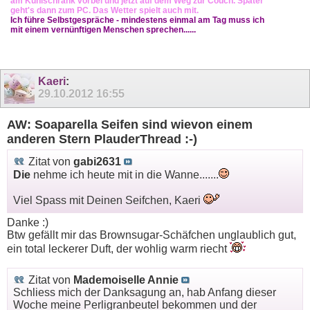
am Kühlschrank vorbei und jetzt auf dem Weg zur Couch. Später
geht's dann zum PC. Das Wetter spielt auch mit.
Ich führe Selbstgespräche - mindestens einmal am Tag muss ich
mit einem vernünftigen Menschen sprechen......
Kaeri
:
29.10.2012
16:55
AW: Soaparella Seifen sind wievon einem
anderen Stern PlauderThread :-)
Zitat von
gabi2631
Die
nehme ich heute mit in die Wanne.......
Viel Spass mit Deinen Seifchen, Kaeri
Danke :)
Btw gefällt mir das Brownsugar-Schäfchen unglaublich gut,
ein total leckerer Duft, der wohlig warm riecht
Zitat von
Mademoiselle Annie
Schliess mich der Danksagung an, hab Anfang dieser
Woche meine Perligranbeutel bekommen und der