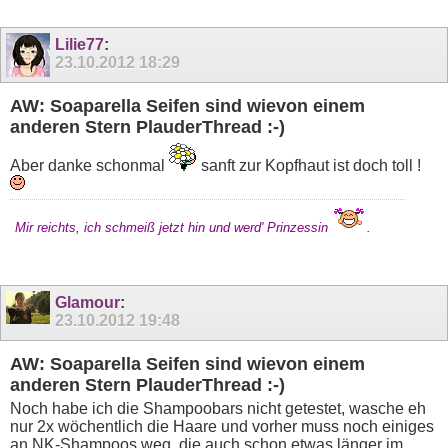
Lilie77
:
23.10.2012
18:29
AW: Soaparella Seifen sind wievon einem
anderen Stern PlauderThread :-)
Aber danke schonmal
sanft zur Kopfhaut ist doch toll !
Mir reichts, ich schmeiß jetzt hin und werd' Prinzessin
.
Glamour
:
23.10.2012
19:48
AW: Soaparella Seifen sind wievon einem
anderen Stern PlauderThread :-)
Noch habe ich die Shampoobars nicht getestet, wasche eh
nur 2x wöchentlich die Haare und vorher muss noch einiges
an NK-Shampoos weg, die auch schon etwas länger im