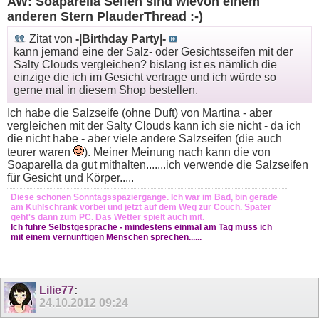
AW: Soaparella Seifen sind wievon einem
anderen Stern PlauderThread :-)
Zitat von
-|Birthday Party|-
kann jemand eine der Salz- oder Gesichtsseifen mit der
Salty Clouds vergleichen? bislang ist es nämlich die
einzige die ich im Gesicht vertrage und ich würde so
gerne mal in diesem Shop bestellen.
Ich habe die Salzseife (ohne Duft) von Martina - aber
vergleichen mit der Salty Clouds kann ich sie nicht - da ich
die nicht habe - aber viele andere Salzseifen (die auch
teurer waren
). Meiner Meinung nach kann die von
Soaparella da gut mithalten.......ich verwende die Salzseifen
für Gesicht und Körper.....
Diese schönen Sonntagsspaziergänge. Ich war im Bad, bin gerade
am Kühlschrank vorbei und jetzt auf dem Weg zur Couch. Später
geht's dann zum PC. Das Wetter spielt auch mit.
Ich führe Selbstgespräche - mindestens einmal am Tag muss ich
mit einem vernünftigen Menschen sprechen......
Lilie77
:
24.10.2012
09:24