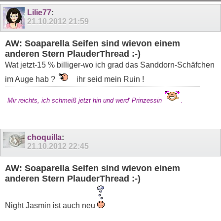
11
12
13
14
15
16
17
18
19
Lilie77
:
21.10.2012
21:59
AW: Soaparella Seifen sind wievon einem
anderen Stern PlauderThread :-)
Wat jetzt-15 % billiger-wo ich grad das Sanddorn-Schäfchen
im Auge hab ?
ihr seid mein Ruin !
Mir reichts, ich schmeiß jetzt hin und werd' Prinzessin
.
choquilla
:
21.10.2012
22:45
AW: Soaparella Seifen sind wievon einem
anderen Stern PlauderThread :-)
Night Jasmin ist auch neu