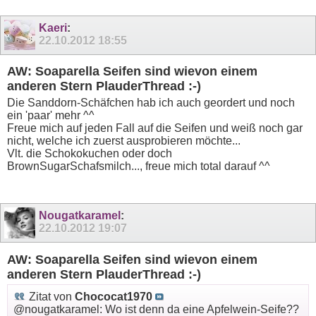
Kaeri
:
22.10.2012
18:55
AW: Soaparella Seifen sind wievon einem
anderen Stern PlauderThread :-)
Die Sanddorn-Schäfchen hab ich auch geordert und noch
ein 'paar' mehr ^^
Freue mich auf jeden Fall auf die Seifen und weiß noch gar
nicht, welche ich zuerst ausprobieren möchte...
Vlt. die Schokokuchen oder doch
BrownSugarSchafsmilch..., freue mich total darauf ^^
Nougatkaramel
:
22.10.2012
19:07
AW: Soaparella Seifen sind wievon einem
anderen Stern PlauderThread :-)
Zitat von
Chococat1970
@nougatkaramel: Wo ist denn da eine Apfelwein-Seife??