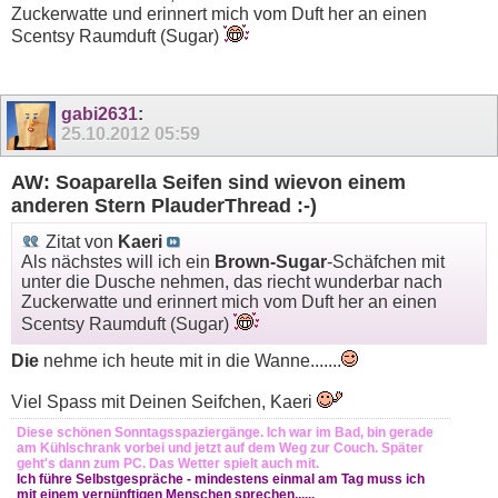
Zuckerwatte und erinnert mich vom Duft her an einen
Scentsy Raumduft (Sugar)
gabi2631
:
25.10.2012
05:59
AW: Soaparella Seifen sind wievon einem
anderen Stern PlauderThread :-)
Zitat von
Kaeri
Als nächstes will ich ein
Brown-Sugar
-Schäfchen mit
unter die Dusche nehmen, das riecht wunderbar nach
Zuckerwatte und erinnert mich vom Duft her an einen
Scentsy Raumduft (Sugar)
Die
nehme ich heute mit in die Wanne.......
Viel Spass mit Deinen Seifchen, Kaeri
Diese schönen Sonntagsspaziergänge. Ich war im Bad, bin gerade
am Kühlschrank vorbei und jetzt auf dem Weg zur Couch. Später
geht's dann zum PC. Das Wetter spielt auch mit.
Ich führe Selbstgespräche - mindestens einmal am Tag muss ich
mit einem vernünftigen Menschen sprechen......