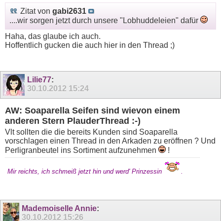
Zitat von
gabi2631
....wir sorgen jetzt durch unsere "Lobhuddeleien" dafür
Haha, das glaube ich auch.
Hoffentlich gucken die auch hier in den Thread ;)
Lilie77
:
30.10.2012
15:24
AW: Soaparella Seifen sind wievon einem
anderen Stern PlauderThread :-)
Vlt sollten die die bereits Kunden sind Soaparella
vorschlagen einen Thread in den Arkaden zu eröffnen ? Und
Perligranbeutel ins Sortiment aufzunehmen
!
Mir reichts, ich schmeiß jetzt hin und werd' Prinzessin
.
Mademoiselle Annie
:
30.10.2012
15:26