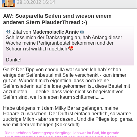
29.10.2012
16:14
AW: Soaparella Seifen sind wievon einem
anderen Stern PlauderThread :-)
Zitat von
Mademoiselle Annie
Schliess mich der Danksagung an, hab Anfang dieser
Woche meine Perligranbeutel bekommen und der
Schaum ist wirklich goettlich
Danke!
Gell? Der Tipp von choquilla war super! Ich hab' schon
einige der Seifenbeutel mit Seife verschenkt - kam immer
gut an. Wundert mich eigentlich, dass noch keine
Seifensiederin auf die Idee gekommen ist, diese Beutel mit
anzubieten.......denke, dass viele nicht so begeistert von
Seifen sind, weil sie eben kaum schäumen.......
Habe übrigens mit dem Milky Bar angefangen, meine
Haaare zu waschen. Der Duft ist einfach herrlich, so warme,
zuckrige Milch - aber sehr dezent. Und die Pflege top, genau
wie mit dem vorherigen (Kokosduft).
Diese schönen Sonntagsspaziergänge. Ich war im Bad, bin gerade