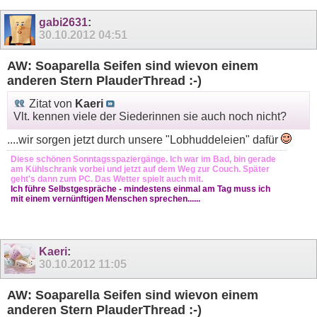
gabi2631
:
30.10.2012
04:51
AW: Soaparella Seifen sind wievon einem
anderen Stern PlauderThread :-)
Zitat von
Kaeri
Vlt. kennen viele der Siederinnen sie auch noch nicht?
....wir sorgen jetzt durch unsere "Lobhuddeleien" dafür
Diese schönen Sonntagsspaziergänge. Ich war im Bad, bin gerade
am Kühlschrank vorbei und jetzt auf dem Weg zur Couch. Später
geht's dann zum PC. Das Wetter spielt auch mit.
Ich führe Selbstgespräche - mindestens einmal am Tag muss ich
mit einem vernünftigen Menschen sprechen......
Kaeri
:
30.10.2012
11:05
AW: Soaparella Seifen sind wievon einem
anderen Stern PlauderThread :-)