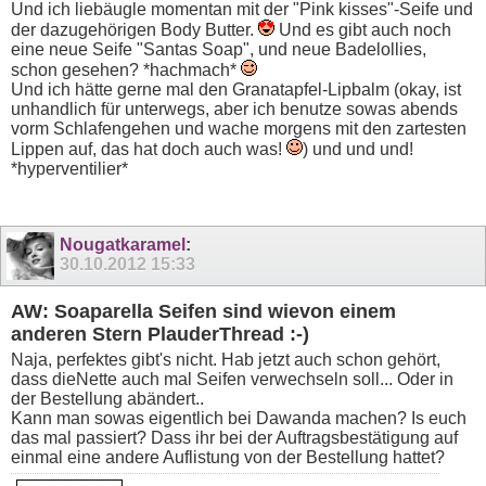
Und ich liebäugle momentan mit der "Pink kisses"-Seife und
der dazugehörigen Body Butter.
Und es gibt auch noch
eine neue Seife "Santas Soap", und neue Badelollies,
schon gesehen? *hachmach*
Und ich hätte gerne mal den Granatapfel-Lipbalm (okay, ist
unhandlich für unterwegs, aber ich benutze sowas abends
vorm Schlafengehen und wache morgens mit den zartesten
Lippen auf, das hat doch auch was!
) und und und!
*hyperventilier*
Nougatkaramel
:
30.10.2012
15:33
AW: Soaparella Seifen sind wievon einem
anderen Stern PlauderThread :-)
Naja, perfektes gibt's nicht. Hab jetzt auch schon gehört,
dass dieNette auch mal Seifen verwechseln soll... Oder in
der Bestellung abändert..
Kann man sowas eigentlich bei Dawanda machen? Is euch
das mal passiert? Dass ihr bei der Auftragsbestätigung auf
einmal eine andere Auflistung von der Bestellung hattet?