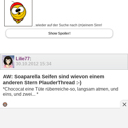
...wieder auf der Suche nach (m)einem Sinn!
Show Spoiler!
Lilie77
:
30.10.2012
15:34
AW: Soaparella Seifen sind wievon einem
anderen Stern PlauderThread :-)
*Chococat eine Tüte rüberreiche-so, langsam atmen, und
eins, und zwei... *
Mademoiselle Annie-schön, wäre sicher ein guter Thread,
auch wenn ich ( noch ) nicht bestellt habe les ich gerne mit
und schau mir die Sachen gerne an