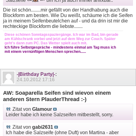
Salzseife
bin ich ja auch immer anfixbar..
Die ist schön........mir gefällt von der Handhabung auch die
Blockform am besten. Wie Du weißt, schäume ich die Seifen
ja in meinem Seifenbeutelchen auf - und da drin ist mir die
rechteckige Blockform die liebste.......
Diese schönen Sonntagsspaziergänge. Ich war im Bad, bin gerade
am Kühlschrank vorbei und jetzt auf dem Weg zur Couch. Später
geht's dann zum PC. Das Wetter spielt auch mit.
Ich führe Selbstgespräche - mindestens einmal am Tag muss ich
mit einem vernünftigen Menschen sprechen......
-|Birthday Party|-
:
24.10.2012
17:16
AW: Soaparella Seifen sind wievon einem
anderen Stern PlauderThread :-)
Zitat von
Glamour
Leider habe ich keine Salzseifen mitbestellt, sorry.
Zitat von
gabi2631
Ich habe die Salzseife (ohne Duft) von Martina - aber