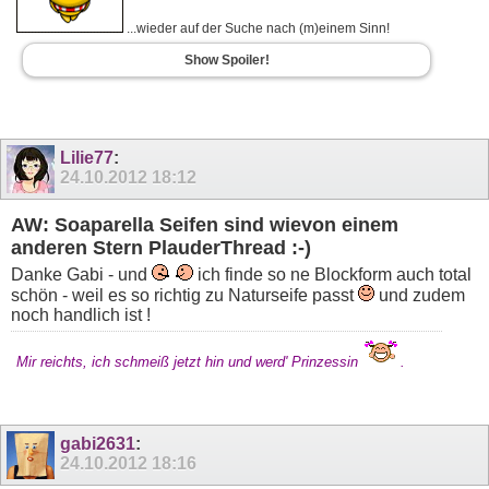
...wieder auf der Suche nach (m)einem Sinn!
Show Spoiler!
Lilie77
:
24.10.2012
18:12
AW: Soaparella Seifen sind wievon einem
anderen Stern PlauderThread :-)
Danke Gabi - und
ich finde so ne Blockform auch total
schön - weil es so richtig zu Naturseife passt
und zudem
noch handlich ist !
Mir reichts, ich schmeiß jetzt hin und werd' Prinzessin
.
gabi2631
:
24.10.2012
18:16