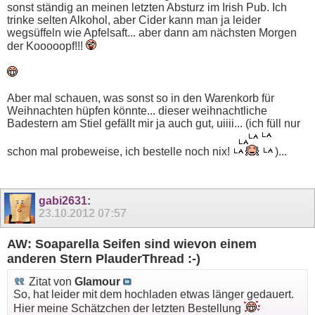
sonst ständig an meinen letzten Absturz im Irish Pub. Ich
trinke selten Alkohol, aber Cider kann man ja leider
wegsüffeln wie Apfelsaft... aber dann am nächsten Morgen
der Kooooopf!!!
Aber mal schauen, was sonst so in den Warenkorb für
Weihnachten hüpfen könnte... dieser weihnachtliche
Badestern am Stiel gefällt mir ja auch gut, uiiii... (ich füll nur
schon mal probeweise, ich bestelle noch nix!
)...
gabi2631
:
23.10.2012
07:57
AW: Soaparella Seifen sind wievon einem
anderen Stern PlauderThread :-)
Zitat von
Glamour
So, hat leider mit dem hochladen etwas länger gedauert.
Hier meine Schätzchen der letzten Bestellung