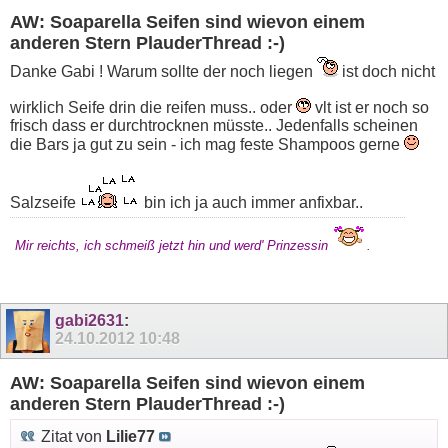
AW: Soaparella Seifen sind wievon einem
anderen Stern PlauderThread :-)
Danke Gabi ! Warum sollte der noch liegen
ist doch nicht
wirklich Seife drin die reifen muss.. oder
vlt ist er noch so
frisch dass er durchtrocknen müsste.. Jedenfalls scheinen
die Bars ja gut zu sein - ich mag feste Shampoos gerne
Salzseife
bin ich ja auch immer anfixbar..
Mir reichts, ich schmeiß jetzt hin und werd' Prinzessin
.
gabi2631
:
24.10.2012
10:48
AW: Soaparella Seifen sind wievon einem
anderen Stern PlauderThread :-)
Zitat von
Lilie77