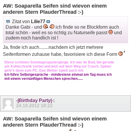
AW: Soaparella Seifen sind wievon einem
anderen Stern PlauderThread :-)
Zitat von
Lilie77
Danke Gabi - und
ich finde so ne Blockform auch
total schön - weil es so richtig zu Naturseife passt
und
zudem noch handlich ist !
Ja, finde ich auch........nachdem ich jetzt mehrere
Seifenformen zuhause habe, favorisiere ich diese Form
Diese schönen Sonntagsspaziergänge. Ich war im Bad, bin gerade
am Kühlschrank vorbei und jetzt auf dem Weg zur Couch. Später
geht's dann zum PC. Das Wetter spielt auch mit.
Ich führe Selbstgespräche - mindestens einmal am Tag muss ich
mit einem vernünftigen Menschen sprechen......
-|Birthday Party|-
:
24.10.2012
18:22
AW: Soaparella Seifen sind wievon einem
anderen Stern PlauderThread :-)