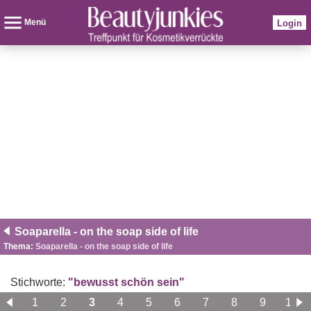
Menü
Login
Soaparella - on the soap side of life
Thema:
Soaparella - on the soap side of life
Stichworte:
"bewusst schön sein"
1
2
3
4
5
6
7
8
9
10