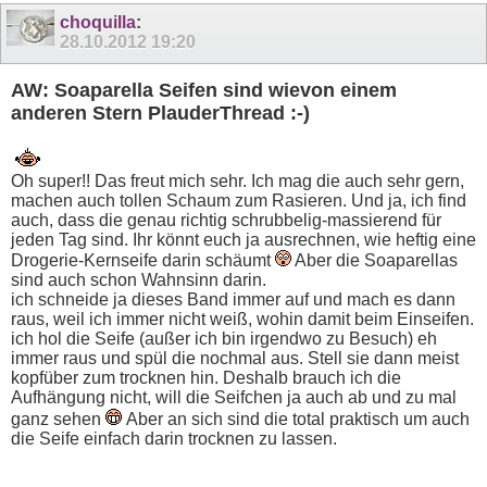
choquilla
:
28.10.2012
19:20
AW: Soaparella Seifen sind wievon einem
anderen Stern PlauderThread :-)
Oh super!! Das freut mich sehr. Ich mag die auch sehr gern,
machen auch tollen Schaum zum Rasieren. Und ja, ich find
auch, dass die genau richtig schrubbelig-massierend für
jeden Tag sind. Ihr könnt euch ja ausrechnen, wie heftig eine
Drogerie-Kernseife darin schäumt
Aber die Soaparellas
sind auch schon Wahnsinn darin.
ich schneide ja dieses Band immer auf und mach es dann
raus, weil ich immer nicht weiß, wohin damit beim Einseifen.
ich hol die Seife (außer ich bin irgendwo zu Besuch) eh
immer raus und spül die nochmal aus. Stell sie dann meist
kopfüber zum trocknen hin. Deshalb brauch ich die
Aufhängung nicht, will die Seifchen ja auch ab und zu mal
ganz sehen
Aber an sich sind die total praktisch um auch
die Seife einfach darin trocknen zu lassen.