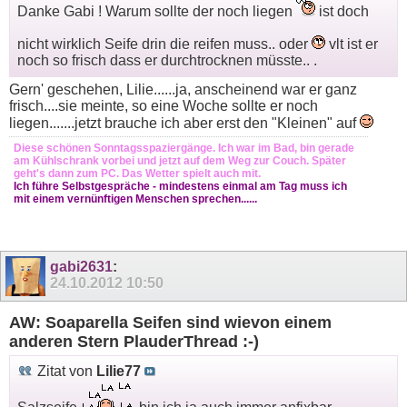
Danke Gabi ! Warum sollte der noch liegen
ist doch
nicht wirklich Seife drin die reifen muss.. oder
vlt ist er
noch so frisch dass er durchtrocknen müsste.. .
Gern' geschehen, Lilie......ja, anscheinend war er ganz
frisch....sie meinte, so eine Woche sollte er noch
liegen.......jetzt brauche ich aber erst den "Kleinen" auf
Diese schönen Sonntagsspaziergänge. Ich war im Bad, bin gerade
am Kühlschrank vorbei und jetzt auf dem Weg zur Couch. Später
geht's dann zum PC. Das Wetter spielt auch mit.
Ich führe Selbstgespräche - mindestens einmal am Tag muss ich
mit einem vernünftigen Menschen sprechen......
gabi2631
:
24.10.2012
10:50
AW: Soaparella Seifen sind wievon einem
anderen Stern PlauderThread :-)
Zitat von
Lilie77