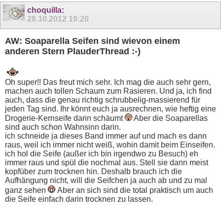
choquilla
:
28.10.2012
19:20
AW: Soaparella Seifen sind wievon einem
anderen Stern PlauderThread :-)
Oh super!! Das freut mich sehr. Ich mag die auch sehr gern,
machen auch tollen Schaum zum Rasieren. Und ja, ich find
auch, dass die genau richtig schrubbelig-massierend für
jeden Tag sind. Ihr könnt euch ja ausrechnen, wie heftig eine
Drogerie-Kernseife darin schäumt
Aber die Soaparellas
sind auch schon Wahnsinn darin.
ich schneide ja dieses Band immer auf und mach es dann
raus, weil ich immer nicht weiß, wohin damit beim Einseifen.
ich hol die Seife (außer ich bin irgendwo zu Besuch) eh
immer raus und spül die nochmal aus. Stell sie dann meist
kopfüber zum trocknen hin. Deshalb brauch ich die
Aufhängung nicht, will die Seifchen ja auch ab und zu mal
ganz sehen
Aber an sich sind die total praktisch um auch
die Seife einfach darin trocknen zu lassen.