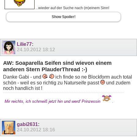
...wieder auf der Suche nach (m)einem Sinn!
Show Spoiler!
Lilie77
:
24.10.2012
18:12
AW: Soaparella Seifen sind wievon einem
anderen Stern PlauderThread :-)
Danke Gabi - und
ich finde so ne Blockform auch total
schön - weil es so richtig zu Naturseife passt
und zudem
noch handlich ist !
Mir reichts, ich schmeiß jetzt hin und werd' Prinzessin
.
gabi2631
:
24.10.2012
18:16