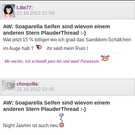
11
12
13
14
15
16
17
18
19
Lilie77
:
21.10.2012
21:59
AW: Soaparella Seifen sind wievon einem
anderen Stern PlauderThread :-)
Wat jetzt-15 % billiger-wo ich grad das Sanddorn-Schäfchen
im Auge hab ?
ihr seid mein Ruin !
Mir reichts, ich schmeiß jetzt hin und werd' Prinzessin
.
choquilla
:
21.10.2012
22:45
AW: Soaparella Seifen sind wievon einem
anderen Stern PlauderThread :-)
Night Jasmin ist auch neu