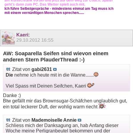
am Kühlschrank vorbei und jetzt auf dem Weg zur Couch. Später
geht's dann zum PC. Das Wetter spielt auch mit.
Ich führe Selbstgespräche - mindestens einmal am Tag muss ich
mit einem vernünftigen Menschen sprechen......
Kaeri
:
29.10.2012
16:55
AW: Soaparella Seifen sind wievon einem
anderen Stern PlauderThread :-)
Zitat von
gabi2631
Die
nehme ich heute mit in die Wanne.......
Viel Spass mit Deinen Seifchen, Kaeri
Danke :)
Btw gefällt mir das Brownsugar-Schäfchen unglaublich gut,
ein total leckerer Duft, der wohlig warm riecht
Zitat von
Mademoiselle Annie
Schliess mich der Danksagung an, hab Anfang dieser
Woche meine Perligranbeutel bekommen und der