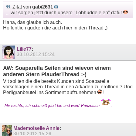
Zitat von
gabi2631
....wir sorgen jetzt durch unsere "Lobhuddeleien" dafür
Haha, das glaube ich auch.
Hoffentlich gucken die auch hier in den Thread ;)
Lilie77
:
30.10.2012
15:24
AW: Soaparella Seifen sind wievon einem
anderen Stern PlauderThread :-)
Vlt sollten die die bereits Kunden sind Soaparella
vorschlagen einen Thread in den Arkaden zu eröffnen ? Und
Perligranbeutel ins Sortiment aufzunehmen
!
Mir reichts, ich schmeiß jetzt hin und werd' Prinzessin
.
Mademoiselle Annie
:
30.10.2012
15:26