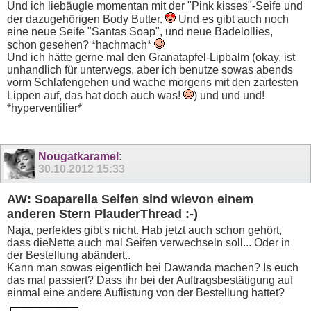
Und ich liebäugle momentan mit der "Pink kisses"-Seife und
der dazugehörigen Body Butter.
Und es gibt auch noch
eine neue Seife "Santas Soap", und neue Badelollies,
schon gesehen? *hachmach*
Und ich hätte gerne mal den Granatapfel-Lipbalm (okay, ist
unhandlich für unterwegs, aber ich benutze sowas abends
vorm Schlafengehen und wache morgens mit den zartesten
Lippen auf, das hat doch auch was!
) und und und!
*hyperventilier*
Nougatkaramel
:
30.10.2012
15:33
AW: Soaparella Seifen sind wievon einem
anderen Stern PlauderThread :-)
Naja, perfektes gibt's nicht. Hab jetzt auch schon gehört,
dass dieNette auch mal Seifen verwechseln soll... Oder in
der Bestellung abändert..
Kann man sowas eigentlich bei Dawanda machen? Is euch
das mal passiert? Dass ihr bei der Auftragsbestätigung auf
einmal eine andere Auflistung von der Bestellung hattet?