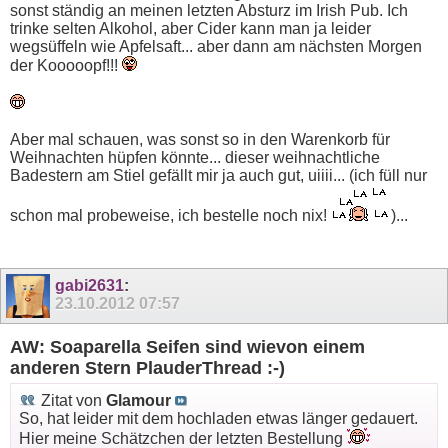
sonst ständig an meinen letzten Absturz im Irish Pub. Ich
trinke selten Alkohol, aber Cider kann man ja leider
wegsüffeln wie Apfelsaft... aber dann am nächsten Morgen
der Kooooopf!!!
Aber mal schauen, was sonst so in den Warenkorb für
Weihnachten hüpfen könnte... dieser weihnachtliche
Badestern am Stiel gefällt mir ja auch gut, uiiii... (ich füll nur
schon mal probeweise, ich bestelle noch nix!
)...
gabi2631
:
23.10.2012
07:57
AW: Soaparella Seifen sind wievon einem
anderen Stern PlauderThread :-)
Zitat von
Glamour
So, hat leider mit dem hochladen etwas länger gedauert.
Hier meine Schätzchen der letzten Bestellung