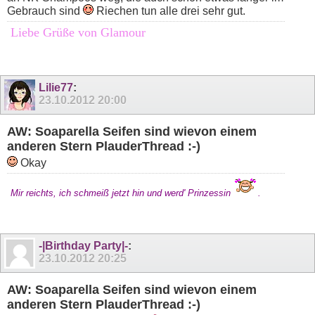
Gebrauch sind
Riechen tun alle drei sehr gut.
Liebe Grüße von Glamour
Lilie77
:
23.10.2012
20:00
AW: Soaparella Seifen sind wievon einem
anderen Stern PlauderThread :-)
Okay
Mir reichts, ich schmeiß jetzt hin und werd' Prinzessin
.
-|Birthday Party|-
:
23.10.2012
20:25
AW: Soaparella Seifen sind wievon einem
anderen Stern PlauderThread :-)