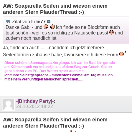
AW: Soaparella Seifen sind wievon einem
anderen Stern PlauderThread :-)
Zitat von
Lilie77
Danke Gabi - und
ich finde so ne Blockform auch
total schön - weil es so richtig zu Naturseife passt
und
zudem noch handlich ist !
Ja, finde ich auch........nachdem ich jetzt mehrere
Seifenformen zuhause habe, favorisiere ich diese Form
Diese schönen Sonntagsspaziergänge. Ich war im Bad, bin gerade
am Kühlschrank vorbei und jetzt auf dem Weg zur Couch. Später
geht's dann zum PC. Das Wetter spielt auch mit.
Ich führe Selbstgespräche - mindestens einmal am Tag muss ich
mit einem vernünftigen Menschen sprechen......
-|Birthday Party|-
:
24.10.2012
18:22
AW: Soaparella Seifen sind wievon einem
anderen Stern PlauderThread :-)