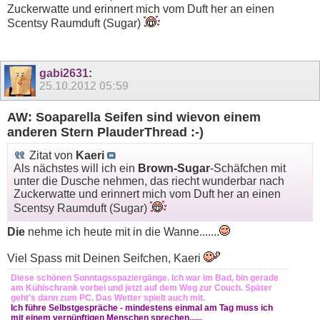
Zuckerwatte und erinnert mich vom Duft her an einen
Scentsy Raumduft (Sugar)
gabi2631
:
25.10.2012
05:59
AW: Soaparella Seifen sind wievon einem
anderen Stern PlauderThread :-)
Zitat von
Kaeri
Als nächstes will ich ein
Brown-Sugar
-Schäfchen mit
unter die Dusche nehmen, das riecht wunderbar nach
Zuckerwatte und erinnert mich vom Duft her an einen
Scentsy Raumduft (Sugar)
Die
nehme ich heute mit in die Wanne.......
Viel Spass mit Deinen Seifchen, Kaeri
Diese schönen Sonntagsspaziergänge. Ich war im Bad, bin gerade
am Kühlschrank vorbei und jetzt auf dem Weg zur Couch. Später
geht's dann zum PC. Das Wetter spielt auch mit.
Ich führe Selbstgespräche - mindestens einmal am Tag muss ich
mit einem vernünftigen Menschen sprechen......