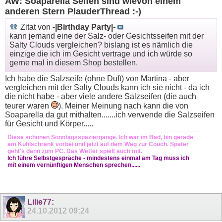
AW: Soaparella Seifen sind wievon einem
anderen Stern PlauderThread :-)
Zitat von
-|Birthday Party|-
kann jemand eine der Salz- oder Gesichtsseifen mit der
Salty Clouds vergleichen? bislang ist es nämlich die
einzige die ich im Gesicht vertrage und ich würde so
gerne mal in diesem Shop bestellen.
Ich habe die Salzseife (ohne Duft) von Martina - aber
vergleichen mit der Salty Clouds kann ich sie nicht - da ich
die nicht habe - aber viele andere Salzseifen (die auch
teurer waren
). Meiner Meinung nach kann die von
Soaparella da gut mithalten.......ich verwende die Salzseifen
für Gesicht und Körper.....
Diese schönen Sonntagsspaziergänge. Ich war im Bad, bin gerade
am Kühlschrank vorbei und jetzt auf dem Weg zur Couch. Später
geht's dann zum PC. Das Wetter spielt auch mit.
Ich führe Selbstgespräche - mindestens einmal am Tag muss ich
mit einem vernünftigen Menschen sprechen......
Lilie77
:
24.10.2012
09:24