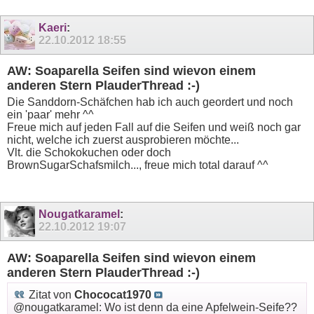
Kaeri
:
22.10.2012
18:55
AW: Soaparella Seifen sind wievon einem
anderen Stern PlauderThread :-)
Die Sanddorn-Schäfchen hab ich auch geordert und noch
ein 'paar' mehr ^^
Freue mich auf jeden Fall auf die Seifen und weiß noch gar
nicht, welche ich zuerst ausprobieren möchte...
Vlt. die Schokokuchen oder doch
BrownSugarSchafsmilch..., freue mich total darauf ^^
Nougatkaramel
:
22.10.2012
19:07
AW: Soaparella Seifen sind wievon einem
anderen Stern PlauderThread :-)
Zitat von
Chococat1970
@nougatkaramel: Wo ist denn da eine Apfelwein-Seife??