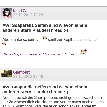
Lilie77
:
23.10.2012
18:29
AW: Soaparella Seifen sind wievon einem
anderen Stern PlauderThread :-)
Aber danke schonmal
sanft zur Kopfhaut ist doch toll !
Mir reichts, ich schmeiß jetzt hin und werd' Prinzessin
.
Glamour
:
23.10.2012
19:48
AW: Soaparella Seifen sind wievon einem
anderen Stern PlauderThread :-)
Noch habe ich die Shampoobars nicht getestet, wasche eh
nur 2x wöchentlich die Haare und vorher muss noch einiges
an NK-Shampoos weg, die auch schon etwas länger im