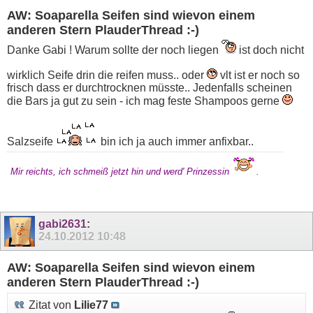
AW: Soaparella Seifen sind wievon einem
anderen Stern PlauderThread :-)
Danke Gabi ! Warum sollte der noch liegen
ist doch nicht
wirklich Seife drin die reifen muss.. oder
vlt ist er noch so
frisch dass er durchtrocknen müsste.. Jedenfalls scheinen
die Bars ja gut zu sein - ich mag feste Shampoos gerne
Salzseife
bin ich ja auch immer anfixbar..
Mir reichts, ich schmeiß jetzt hin und werd' Prinzessin
.
gabi2631
:
24.10.2012
10:48
AW: Soaparella Seifen sind wievon einem
anderen Stern PlauderThread :-)
Zitat von
Lilie77