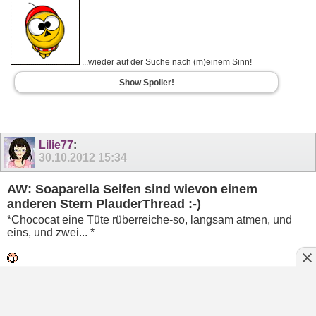
...wieder auf der Suche nach (m)einem Sinn!
Show Spoiler!
Lilie77
:
30.10.2012
15:34
AW: Soaparella Seifen sind wievon einem
anderen Stern PlauderThread :-)
*Chococat eine Tüte rüberreiche-so, langsam atmen, und
eins, und zwei... *
Mademoiselle Annie-schön, wäre sicher ein guter Thread,
auch wenn ich ( noch ) nicht bestellt habe les ich gerne mit
und schau mir die Sachen gerne an