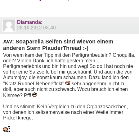
Diamanda
:
28.10.2012
08:40
AW: Soaparella Seifen sind wievon einem
anderen Stern PlauderThread :-)
Von wem kam der Tipp mit den Perligranbeuteln? Choquilla,
oder? Vielen Dank, ich hatte gestern mein 1.
Perligranerlebnis und bin hin und weg! So doll hat noch nie
vorher eine Salzseife bei mir geschäumt. Und auch die von
Autumnjoy, die sonst kaum schäumen. Dazu fand ich den
"Kratz-Rubbel-Nebeneffekt"
sehr angenehm, nicht zu
doll, aber auch nicht zu schwach. Wozu brauch ich einen
Kismee? Pff!
Und es stimmt: Kein Vergleich zu den Organzasäckchen,
von denen ich seltsamerweise nach einer Weile immer
Pickel kriege.