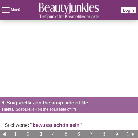
Menü
Login
Soaparella - on the soap side of life
Thema:
Soaparella - on the soap side of life
Stichworte:
"bewusst schön sein"
1
2
3
4
5
6
7
8
9
10