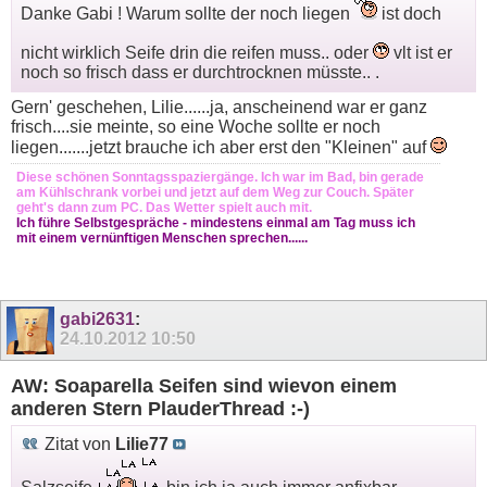
Danke Gabi ! Warum sollte der noch liegen
ist doch
nicht wirklich Seife drin die reifen muss.. oder
vlt ist er
noch so frisch dass er durchtrocknen müsste.. .
Gern' geschehen, Lilie......ja, anscheinend war er ganz
frisch....sie meinte, so eine Woche sollte er noch
liegen.......jetzt brauche ich aber erst den "Kleinen" auf
Diese schönen Sonntagsspaziergänge. Ich war im Bad, bin gerade
am Kühlschrank vorbei und jetzt auf dem Weg zur Couch. Später
geht's dann zum PC. Das Wetter spielt auch mit.
Ich führe Selbstgespräche - mindestens einmal am Tag muss ich
mit einem vernünftigen Menschen sprechen......
gabi2631
:
24.10.2012
10:50
AW: Soaparella Seifen sind wievon einem
anderen Stern PlauderThread :-)
Zitat von
Lilie77