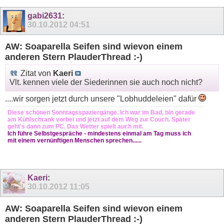
gabi2631
:
30.10.2012
04:51
AW: Soaparella Seifen sind wievon einem
anderen Stern PlauderThread :-)
Zitat von
Kaeri
Vlt. kennen viele der Siederinnen sie auch noch nicht?
....wir sorgen jetzt durch unsere "Lobhuddeleien" dafür
Diese schönen Sonntagsspaziergänge. Ich war im Bad, bin gerade
am Kühlschrank vorbei und jetzt auf dem Weg zur Couch. Später
geht's dann zum PC. Das Wetter spielt auch mit.
Ich führe Selbstgespräche - mindestens einmal am Tag muss ich
mit einem vernünftigen Menschen sprechen......
Kaeri
:
30.10.2012
11:05
AW: Soaparella Seifen sind wievon einem
anderen Stern PlauderThread :-)