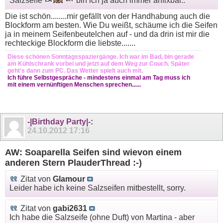
Salzseife
bin ich ja auch immer anfixbar..
Die ist schön........mir gefällt von der Handhabung auch die
Blockform am besten. Wie Du weißt, schäume ich die Seifen
ja in meinem Seifenbeutelchen auf - und da drin ist mir die
rechteckige Blockform die liebste.......
Diese schönen Sonntagsspaziergänge. Ich war im Bad, bin gerade
am Kühlschrank vorbei und jetzt auf dem Weg zur Couch. Später
geht's dann zum PC. Das Wetter spielt auch mit.
Ich führe Selbstgespräche - mindestens einmal am Tag muss ich
mit einem vernünftigen Menschen sprechen......
-|Birthday Party|-
:
24.10.2012
17:16
AW: Soaparella Seifen sind wievon einem
anderen Stern PlauderThread :-)
Zitat von
Glamour
Leider habe ich keine Salzseifen mitbestellt, sorry.
Zitat von
gabi2631
Ich habe die Salzseife (ohne Duft) von Martina - aber