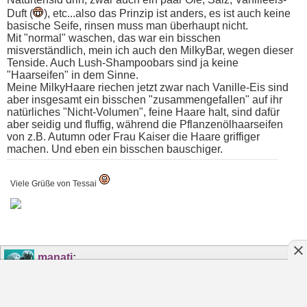
Duft (
), etc...also das Prinzip ist anders, es ist auch keine
basische Seife, rinsen muss man überhaupt nicht.
Mit "normal" waschen, das war ein bisschen
misverständlich, mein ich auch den MilkyBar, wegen dieser
Tenside. Auch Lush-Shampoobars sind ja keine
"Haarseifen" in dem Sinne.
Meine MilkyHaare riechen jetzt zwar nach Vanille-Eis sind
aber insgesamt ein bisschen "zusammengefallen" auf ihr
natürliches "Nicht-Volumen", feine Haare halt, sind dafür
aber seidig und fluffig, während die Pflanzenölhaarseifen
von z.B. Autumn oder Frau Kaiser die Haare griffiger
machen. Und eben ein bisschen bauschiger.
Viele Grüße von Tessai
manati
:
11.11.2012
16:20
AW: Soaparella Seifen sind wievon einem