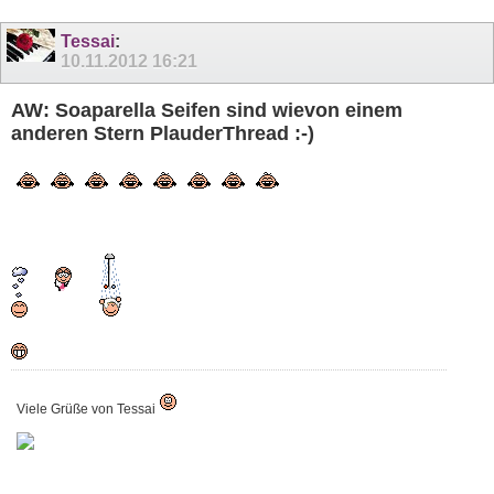
Tessai
:
10.11.2012
16:21
AW: Soaparella Seifen sind wievon einem
anderen Stern PlauderThread :-)
Viele Grüße von Tessai