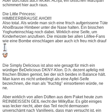
Aber durchaus auch lecker. Achja, ein bisschen Marzipan
schimmert hier auch raus.
Die Little Princess:
HIMBEERBRAUSE AHOI!!!
Also total. Als würde man sich eine frisch aufgerissene Tüte
AhoiBrause Himbeer unter die Nase halten. Ein bisschen
Yoghurteinschlag noch dabei. Wirklich eine Seife, um
Kinderherzen anzufixen. Die müsste bei allen Lilifee-Fans
wie eine Bombe einschlagen aber auch ich freu mich drauf
Die Simply Delicious ist also wie gesagt für mich ein
würdiger BeDelicious DKNY-Klon. D.h. dezent apfelig mit
frischen Blüten gemixt, bei der sich beides in Balance hält.
Man kann es nicht unbedingt als eine Apfel-Seife
bezeichnen, die man als "fruchtig" einsortieren würde, ne
ne.
Aber wirklich von allen Düften aus dem Paket heute zum
REINBEISSEN GEIL riecht der MilkyBar. Es gibt einiges
was lecker riecht, aber das Teil riecht dermassen
unverschämt nach Vanilleeis, dass man versucht ist, ein