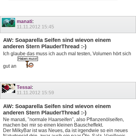
manati
:
11.11.2012
15:45
AW: Soaparella Seifen sind wievon einem
anderen Stern PlauderThread :-)
Ich glaube das muss ich auch mal testen, Volumen hört sich
gut an
Tessai
:
11.11.2012
15:59
AW: Soaparella Seifen sind wievon einem
anderen Stern PlauderThread :-)
Ne manati, "normale Haarseifen", also Pflanzenölseifen,
machen bei mir so einen kleinen Bauscheffekt.
Der MilkyBar ist was Neues, da ist irgendwie so ein neues
Naturtensid drin, zwar auch ein paar Öle, Salz, Vanilleeis-