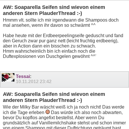
AW: Soaparella Seifen sind wievon einem
anderen Stern PlauderThread :-)
Hmmm vlt. sollte ich mir irgendwann die Shampoos doch
mal ansehen, wenn ihr davon so schwärmt ^^
Habe heute mit der Erdbeerpeelingseife geduscht und fand
den Geruch zwar pur ganz nett (leicht fruchtig erdbeerig),
aber in Action dann ein bisschen zu schwach.
Hmm wahrscheinlich bin ich einfach noch die
Duftexplosionen von Duschgelen gewöhnt ^^'
Tessai
:
10.11.2012
23:42
AW: Soaparella Seifen sind wievon einem
anderen Stern PlauderThread :-)
Wie der Milky Bar wäscht weiß ich ja noch nicht! Das werde
ich die Tage erleben
Das würde ich also noch abwarten,
bevor Du kopflos angefixt bestellst. Aber wenn Du
grundsätzlich auf Vanillemilchshake stehst und schon immer
von einem Shampoo mit dieser Duftrichtung geträumt hast,