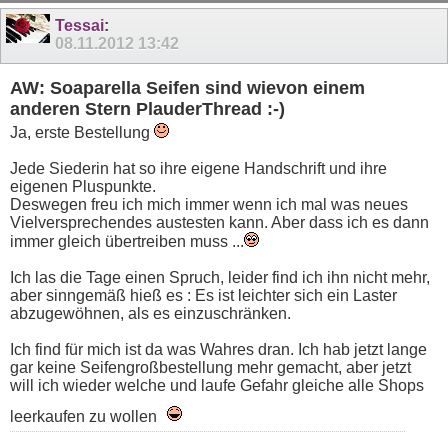
11
12
13
14
15
16
17
18
19
20
Tessai
:
08.11.2012
13:42
21
AW: Soaparella Seifen sind wievon einem
anderen Stern PlauderThread :-)
Ja, erste Bestellung
Jede Siederin hat so ihre eigene Handschrift und ihre
eigenen Pluspunkte.
Deswegen freu ich mich immer wenn ich mal was neues
Vielversprechendes austesten kann. Aber dass ich es dann
immer gleich übertreiben muss ...
Ich las die Tage einen Spruch, leider find ich ihn nicht mehr,
aber sinngemäß hieß es : Es ist leichter sich ein Laster
abzugewöhnen, als es einzuschränken.
Ich find für mich ist da was Wahres dran. Ich hab jetzt lange
gar keine Seifengroßbestellung mehr gemacht, aber jetzt
will ich wieder welche und laufe Gefahr gleiche alle Shops
leerkaufen zu wollen