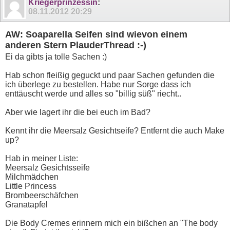
Kriegerprinzessin
:
08.11.2012
20:29
AW: Soaparella Seifen sind wievon einem
anderen Stern PlauderThread :-)
Ei da gibts ja tolle Sachen :)
Hab schon fleißig geguckt und paar Sachen gefunden die
ich überlege zu bestellen. Habe nur Sorge dass ich
enttäuscht werde und alles so "billig süß" riecht..
Aber wie lagert ihr die bei euch im Bad?
Kennt ihr die Meersalz Gesichtseife? Entfernt die auch Make
up?
Hab in meiner Liste:
Meersalz Gesichtsseife
Milchmädchen
Little Princess
Brombeerschäfchen
Granatapfel
Die Body Cremes erinnern mich ein bißchen an "The body