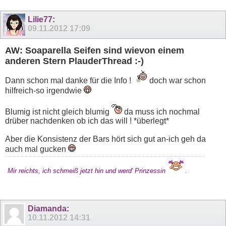
Lilie77
:
09.11.2012
17:09
AW: Soaparella Seifen sind wievon einem
anderen Stern PlauderThread :-)
Dann schon mal danke für die Info !
doch war schon
hilfreich-so irgendwie
Blumig ist nicht gleich blumig
da muss ich nochmal
drüber nachdenken ob ich das will ! *überlegt*
Aber die Konsistenz der Bars hört sich gut an-ich geh da
auch mal gucken
Mir reichts, ich schmeiß jetzt hin und werd' Prinzessin
.
Diamanda
:
10.11.2012
14:31