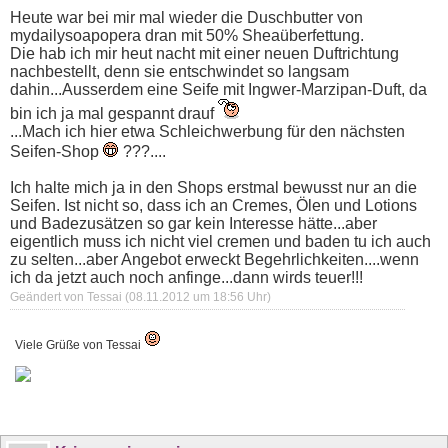
Heute war bei mir mal wieder die Duschbutter von
mydailysoapopera dran mit 50% Sheaüberfettung.
Die hab ich mir heut nacht mit einer neuen Duftrichtung
nachbestellt, denn sie entschwindet so langsam
dahin...Ausserdem eine Seife mit Ingwer-Marzipan-Duft, da
bin ich ja mal gespannt drauf
...Mach ich hier etwa Schleichwerbung für den nächsten
Seifen-Shop
???....
Ich halte mich ja in den Shops erstmal bewusst nur an die
Seifen. Ist nicht so, dass ich an Cremes, Ölen und Lotions
und Badezusätzen so gar kein Interesse hätte...aber
eigentlich muss ich nicht viel cremen und baden tu ich auch
zu selten...aber Angebot erweckt Begehrlichkeiten....wenn
ich da jetzt auch noch anfinge...dann wirds teuer!!!
Geändert von Tessai (08.11.2012 um
18:56
Uhr)
Viele Grüße von Tessai