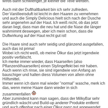
wirds dann schwieriger, je kleiner die Teile werden.
Auch mit der Dufthaltbarkeit bin ich sehr zufrieden.
Der Vanilleeisduft ist leicht in den Haaren zu vernehmen
und auch die Simply Delicious hielt sich nach der Dusche
sehr angenehm auf der Haut. Ich weiß nicht, ob das jetzt
daran liegt, dass man die neu hat und die Nase die länger
wahrnimmt deswegen, aber ich mein schon, dass die
Duftwirkung auf der Haut recht gut ist!
Die Haare sind auch sehr seidig und glänzend ausgefallen,
auch das ist prima!
Wobei ich nicht weiß, ob meine Ölkur das jetzt irgendwie
positiv verfälscht.
Ich merke immer wieder, dass Haarseifen (also
Pflanzenölhaarseifen) einen Stylingeffekt bei mir haben.
Auch wenn ich rinse, sie sind irgendwie von Anfang an
bauschiger und halten diess Volumen von allein ohne
Hilfsmittel.
Immer wenn ich dann mal wieder "normal" wasche, merk ich
das, wenn meine Haare dann wieder in sich
zusammenfallen
Aber zumindest kann man sagen, dass der MilkyBar sehr
gründlich wäscht und Build-up anderer Produkte entfernt
und auch offenbar nach einer Ölkur ganz gut angewendet