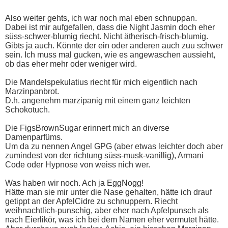
Also weiter gehts, ich war noch mal eben schnuppan.
Dabei ist mir aufgefallen, dass die Night Jasmin doch eher
süss-schwer-blumig riecht. Nicht ätherisch-frisch-blumig.
Gibts ja auch. Könnte der ein oder anderen auch zuu schwer
sein. Ich muss mal gucken, wie es angewaschen aussieht,
ob das eher mehr oder weniger wird.
Die Mandelspekulatius riecht für mich eigentlich nach
Marzinpanbrot.
D.h. angenehm marzipanig mit einem ganz leichten
Schokotuch.
Die FigsBrownSugar erinnert mich an diverse
Damenparfüms.
Um da zu nennen Angel GPG (aber etwas leichter doch aber
zumindest von der richtung süss-musk-vanillig), Armani
Code oder Hypnose von weiss nich wer.
Was haben wir noch. Ach ja EggNogg!
Hätte man sie mir unter die Nase gehalten, hätte ich drauf
getippt an der ApfelCidre zu schnuppern. Riecht
weihnachtlich-punschig, aber eher nach Apfelpunsch als
nach Eierlikör, was ich bei dem Namen eher vermutet hätte.