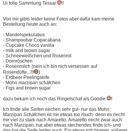
Ui tolle Sammlung Tessai
!!
Von mir gibts leider keine Fotos aber dafür kam meine
Bestellung heute auch an:
- Mandelspekulatius
- Shampoobar Copacabana
- Cupcake Choco vanilla
- milk and brown sugar
- Schneeweißchen und Rosenrot
- Dornröschen
- Rosenmilch (nein ich bin nich versessen auf
Rosendüfte...!!!
)
- Erdbeer Peelingseife
- Mohn marzipan schäfchen
- Figs and brown sugar
dazu bekam ich noch das Ringelschaf als Goodie
!
Ich finde alle Seifen riechen sehr gut- nur das Mohn
Marzipan Schäfchen ist mir etwas too much- denn es riecht
mir viel zu stark nach Amaretto. Amaretto riecht zwar auch
nach Marzipan, hat aber etwas stechendes finde ich- und
das hat die Seife leider auch. Ein etwas milchigerer, süßerer