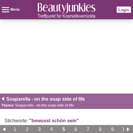
Menü
Login
Soaparella - on the soap side of life
Thema:
Soaparella - on the soap side of life
Stichworte:
"bewusst schön sein"
1
2
3
4
5
6
7
8
9
10