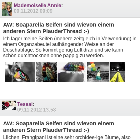
Mademoiselle Annie
:
09.11.2012
09:09
AW: Soaparella Seifen sind wievon einem
anderen Stern PlauderThread :-)
Ich lager meine Seifen (mehere zeitgleich in Verwendung) in
einem Organzabeutel aufhängender Weise an der
Duschablage. So kommt genug Luft dran und sie kann
schön durchtrocknen ohne pappig zu werden.
Tessai
:
09.11.2012
13:58
AW: Soaparella Seifen sind wievon einem
anderen Stern PlauderThread :-)
Lilchen, Frangipani ist eine sehr orchidee-ige Blume, also