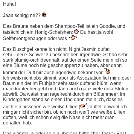
Huhu!
Jaaa schigg ne??
Das Braune neben dem Shampoo-Teil ist ein Goodie, und
tatsächlich ein Honig-Schafsherz
Du hast ja wohl
Seifenröntgenaugen oder was
Das Duschgel kenne ich nicht. Night Jasmin duftet
sehr....neu? Schwer zu beschreiben irgendwie. Schon sehr
stark blumig-orchideenhaft, auf der einen Seite mein ich so
eine Blume noch nie geschnuppert zu haben, aber dann
kommt der Duft mir auch irgendwie bekannt vor
Ich weiß nicht obs stimmt, aber als Assoziation fiel mir dieser
Baum ein der im Frühjahr sehr stark duftend blüht, wenn
man drunter her geht und dann auch ganz viele rosa Blüten
abwirft. Da watet man regelrecht durch ein Blütenmeer. Im
Kindergarten stand so einer. Und dann mein ich, dass es
auch ein bisschen wie weiße Lilien (
) duftet, obwohl ich
mir gar nicht sicher bin, ob ich noch weiß wie weiße Lilien
duften, weil ich schon ewig die Nase nicht mehr dran
gehalten hab.
Das war mal wieder so ein überaus hilfreicher Tessai-Post