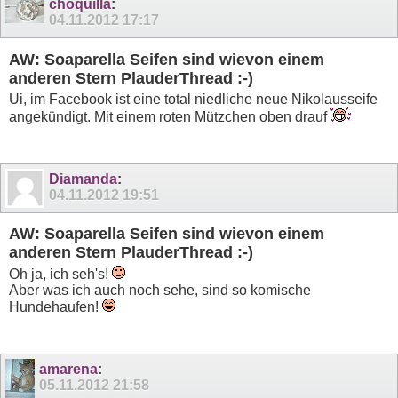
choquilla
:
04.11.2012
17:17
AW: Soaparella Seifen sind wievon einem
anderen Stern PlauderThread :-)
Ui, im Facebook ist eine total niedliche neue Nikolausseife
angekündigt. Mit einem roten Mützchen oben drauf
Diamanda
:
04.11.2012
19:51
AW: Soaparella Seifen sind wievon einem
anderen Stern PlauderThread :-)
Oh ja, ich seh's!
Aber was ich auch noch sehe, sind so komische
Hundehaufen!
amarena
:
05.11.2012
21:58