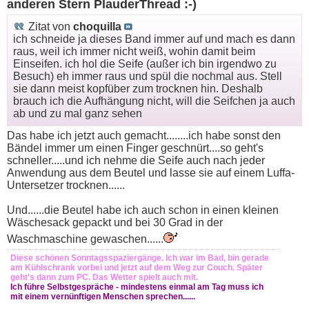
anderen Stern PlauderThread :-)
Zitat von
choquilla
ich schneide ja dieses Band immer auf und mach es dann
raus, weil ich immer nicht weiß, wohin damit beim
Einseifen. ich hol die Seife (außer ich bin irgendwo zu
Besuch) eh immer raus und spül die nochmal aus. Stell
sie dann meist kopfüber zum trocknen hin. Deshalb
brauch ich die Aufhängung nicht, will die Seifchen ja auch
ab und zu mal ganz sehen
Das habe ich jetzt auch gemacht........ich habe sonst den
Bändel immer um einen Finger geschnürt....so geht's
schneller.....und ich nehme die Seife auch nach jeder
Anwendung aus dem Beutel und lasse sie auf einem Luffa-
Untersetzer trocknen......
Und......die Beutel habe ich auch schon in einen kleinen
Wäschesack gepackt und bei 30 Grad in der
Waschmaschine gewaschen......
Diese schönen Sonntagsspaziergänge. Ich war im Bad, bin gerade
am Kühlschrank vorbei und jetzt auf dem Weg zur Couch. Später
geht's dann zum PC. Das Wetter spielt auch mit.
Ich führe Selbstgespräche - mindestens einmal am Tag muss ich
mit einem vernünftigen Menschen sprechen......