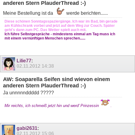
anderen Stern PlauderThread :-)
Meine Bestellung ist da
werde berichten......
Diese schönen Sonntagsspaziergänge. Ich war im Bad, bin gerade
am Kühlschrank vorbei und jetzt auf dem Weg zur Couch. Später
geht's dann zum PC. Das Wetter spielt auch mit.
Ich führe Selbstgespräche - mindestens einmal am Tag muss ich
mit einem vernünftigen Menschen sprechen......
Lilie77
:
02.11.2012
14:38
AW: Soaparella Seifen sind wievon einem
anderen Stern PlauderThread :-)
Ja unnnnnddddd ?????
Mir reichts, ich schmeiß jetzt hin und werd' Prinzessin
.
gabi2631
:
02.11.2012
15:06