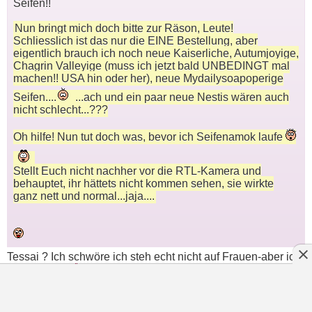
Seifen!!
Nun bringt mich doch bitte zur Räson, Leute!
Schliesslich ist das nur die EINE Bestellung, aber
eigentlich brauch ich noch neue Kaiserliche, Autumjoyige,
Chagrin Valleyige (muss ich jetzt bald UNBEDINGT mal
machen!! USA hin oder her), neue Mydailysoapoperige
Seifen....
...ach und ein paar neue Nestis wären auch
nicht schlecht...???
Oh hilfe! Nun tut doch was, bevor ich Seifenamok laufe
Stellt Euch nicht nachher vor die RTL-Kamera und
behauptet, ihr hättets nicht kommen sehen, sie wirkte
ganz nett und normal...jaja....
Tessai ? Ich schwöre ich steh echt nicht auf Frauen-aber ich
liebe dich !
kaum eine BJ bringt mich so zum Lachen wie
du