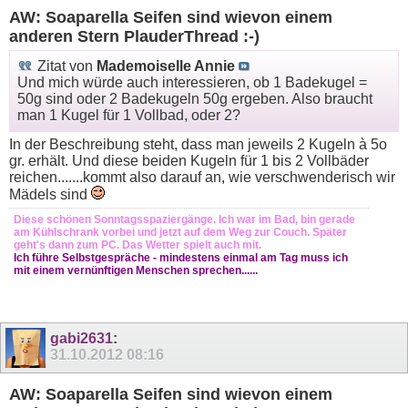
AW: Soaparella Seifen sind wievon einem
anderen Stern PlauderThread :-)
Zitat von
Mademoiselle Annie
Und mich würde auch interessieren, ob 1 Badekugel =
50g sind oder 2 Badekugeln 50g ergeben. Also braucht
man 1 Kugel für 1 Vollbad, oder 2?
In der Beschreibung steht, dass man jeweils 2 Kugeln à 5o
gr. erhält. Und diese beiden Kugeln für 1 bis 2 Vollbäder
reichen.......kommt also darauf an, wie verschwenderisch wir
Mädels sind
Diese schönen Sonntagsspaziergänge. Ich war im Bad, bin gerade
am Kühlschrank vorbei und jetzt auf dem Weg zur Couch. Später
geht's dann zum PC. Das Wetter spielt auch mit.
Ich führe Selbstgespräche - mindestens einmal am Tag muss ich
mit einem vernünftigen Menschen sprechen......
gabi2631
:
31.10.2012
08:16
AW: Soaparella Seifen sind wievon einem