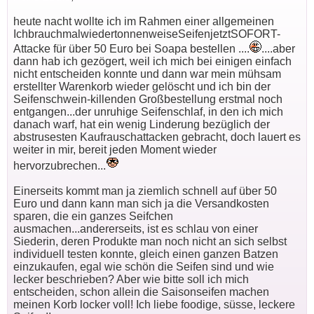
heute nacht wollte ich im Rahmen einer allgemeinen
IchbrauchmalwiedertonnenweiseSeifenjetztSOFORT-
Attacke für über 50 Euro bei Soapa bestellen ....
....aber
dann hab ich gezögert, weil ich mich bei einigen einfach
nicht entscheiden konnte und dann war mein mühsam
erstellter Warenkorb wieder gelöscht und ich bin der
Seifenschwein-killenden Großbestellung erstmal noch
entgangen...der unruhige Seifenschlaf, in den ich mich
danach warf, hat ein wenig Linderung bezüglich der
abstrusesten Kaufrauschattacken gebracht, doch lauert es
weiter in mir, bereit jeden Moment wieder
hervorzubrechen...
Einerseits kommt man ja ziemlich schnell auf über 50
Euro und dann kann man sich ja die Versandkosten
sparen, die ein ganzes Seifchen
ausmachen...andererseits, ist es schlau von einer
Siederin, deren Produkte man noch nicht an sich selbst
individuell testen konnte, gleich einen ganzen Batzen
einzukaufen, egal wie schön die Seifen sind und wie
lecker beschrieben? Aber wie bitte soll ich mich
entscheiden, schon allein die Saisonseifen machen
meinen Korb locker voll! Ich liebe foodige, süsse, leckere