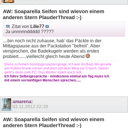
AW: Soaparella Seifen sind wievon einem
anderen Stern PlauderThread :-)
Zitat von
Lilie77
Ja unnnnnddddd ?????
....bin noch nicht zuhause, hab' das Päckle in der
Mittagspause aus der Packstation "befreit". Aber
versprochen, die Badekugeln werden als erstes
probiert.......vielleicht gleich heute Abend
Diese schönen Sonntagsspaziergänge. Ich war im Bad, bin gerade
am Kühlschrank vorbei und jetzt auf dem Weg zur Couch. Später
geht's dann zum PC. Das Wetter spielt auch mit.
Ich führe Selbstgespräche - mindestens einmal am Tag muss ich
mit einem vernünftigen Menschen sprechen......
amarena
:
03.11.2012
22:39
AW: Soaparella Seifen sind wievon einem
anderen Stern PlauderThread :-)