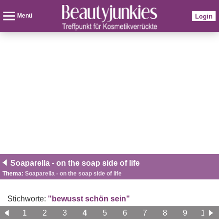
Menü
Login
Soaparella - on the soap side of life
Thema:
Soaparella - on the soap side of life
Stichworte:
"bewusst schön sein"
1
2
3
4
5
6
7
8
9
10