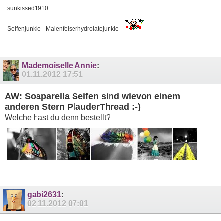
sunkissed1910
Seifenjunkie - Maienfelserhydrolatejunkie
Mademoiselle Annie
:
01.11.2012
17:51
AW: Soaparella Seifen sind wievon einem
anderen Stern PlauderThread :-)
Welche hast du denn bestellt?
gabi2631
:
02.11.2012
07:01