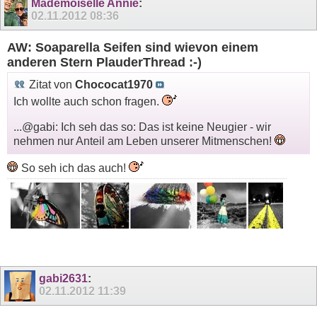
Mademoiselle Annie
:
02.11.2012
08:36
AW: Soaparella Seifen sind wievon einem
anderen Stern PlauderThread :-)
Zitat von
Chococat1970
Ich wollte auch schon fragen.
...@gabi: Ich seh das so: Das ist keine Neugier - wir
nehmen nur Anteil am Leben unserer Mitmenschen!
So seh ich das auch!
gabi2631
:
02.11.2012
11:39