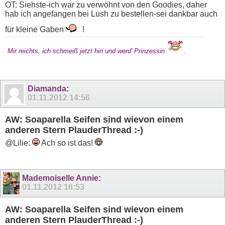
OT: Siehste-ich war zu verwöhnt von den Goodies, daher
hab ich angefangen bei Lush zu bestellen-sei dankbar auch
für kleine Gaben
!
Mir reichts, ich schmeiß jetzt hin und werd' Prinzessin
.
Diamanda
:
01.11.2012
14:56
AW: Soaparella Seifen sind wievon einem
anderen Stern PlauderThread :-)
@Lilie:
Ach so ist das!
Mademoiselle Annie
:
01.11.2012
16:53
AW: Soaparella Seifen sind wievon einem
anderen Stern PlauderThread :-)