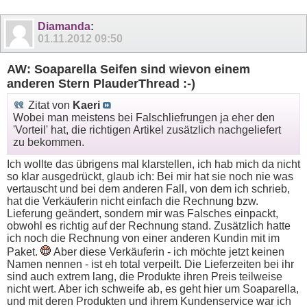
Diamanda
:
01.11.2012
09:50
AW: Soaparella Seifen sind wievon einem
anderen Stern PlauderThread :-)
Zitat von
Kaeri
Wobei man meistens bei Falschliefrungen ja eher den
'Vorteil' hat, die richtigen Artikel zusätzlich nachgeliefert
zu bekommen.
Ich wollte das übrigens mal klarstellen, ich hab mich da nicht
so klar ausgedrückt, glaub ich: Bei mir hat sie noch nie was
vertauscht und bei dem anderen Fall, von dem ich schrieb,
hat die Verkäuferin nicht einfach die Rechnung bzw.
Lieferung geändert, sondern mir was Falsches einpackt,
obwohl es richtig auf der Rechnung stand. Zusätzlich hatte
ich noch die Rechnung von einer anderen Kundin mit im
Paket.
Aber diese Verkäuferin - ich möchte jetzt keinen
Namen nennen - ist eh total verpeilt. Die Lieferzeiten bei ihr
sind auch extrem lang, die Produkte ihren Preis teilweise
nicht wert. Aber ich schweife ab, es geht hier um Soaparella,
und mit deren Produkten und ihrem Kundenservice war ich