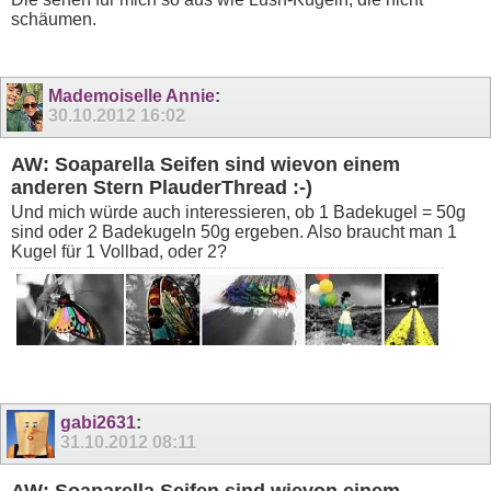
schäumen.
Mademoiselle Annie
:
30.10.2012
16:02
AW: Soaparella Seifen sind wievon einem
anderen Stern PlauderThread :-)
Und mich würde auch interessieren, ob 1 Badekugel = 50g
sind oder 2 Badekugeln 50g ergeben. Also braucht man 1
Kugel für 1 Vollbad, oder 2?
gabi2631
:
31.10.2012
08:11
AW: Soaparella Seifen sind wievon einem