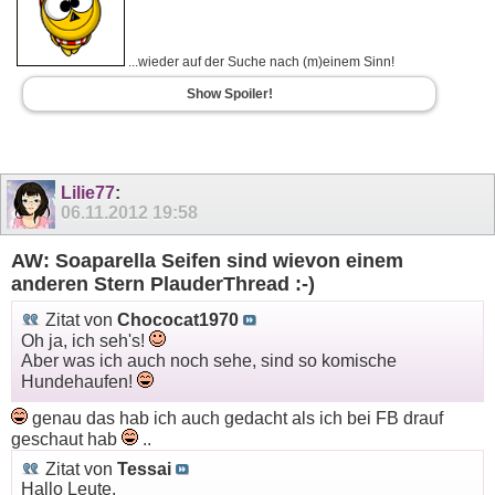
...wieder auf der Suche nach (m)einem Sinn!
Show Spoiler!
Lilie77
:
06.11.2012
19:58
AW: Soaparella Seifen sind wievon einem
anderen Stern PlauderThread :-)
Zitat von
Chococat1970
Oh ja, ich seh's!
Aber was ich auch noch sehe, sind so komische
Hundehaufen!
genau das hab ich auch gedacht als ich bei FB drauf
geschaut hab
..
Zitat von
Tessai
Hallo Leute,