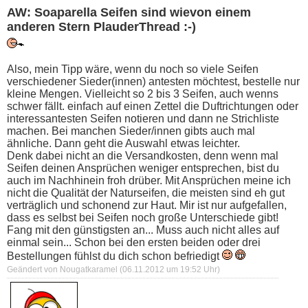
AW: Soaparella Seifen sind wievon einem
anderen Stern PlauderThread :-)
Also, mein Tipp wäre, wenn du noch so viele Seifen
verschiedener Sieder(innen) antesten möchtest, bestelle nur
kleine Mengen. Vielleicht so 2 bis 3 Seifen, auch wenns
schwer fällt. einfach auf einen Zettel die Duftrichtungen oder
interessantesten Seifen notieren und dann ne Strichliste
machen. Bei manchen Sieder/innen gibts auch mal
ähnliche. Dann geht die Auswahl etwas leichter.
Denk dabei nicht an die Versandkosten, denn wenn mal
Seifen deinen Ansprüchen weniger entsprechen, bist du
auch im Nachhinein froh drüber. Mit Ansprüchen meine ich
nicht die Qualität der Naturseifen, die meisten sind eh gut
verträglich und schonend zur Haut. Mir ist nur aufgefallen,
dass es selbst bei Seifen noch große Unterschiede gibt!
Fang mit den günstigsten an... Muss auch nicht alles auf
einmal sein... Schon bei den ersten beiden oder drei
Bestellungen fühlst du dich schon befriedigt
Geändert von Nougatkaramel (06.11.2012 um
19:52
Uhr)