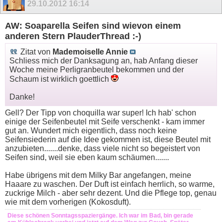
29.10.2012
16:14
AW: Soaparella Seifen sind wievon einem
anderen Stern PlauderThread :-)
Zitat von
Mademoiselle Annie
Schliess mich der Danksagung an, hab Anfang dieser
Woche meine Perligranbeutel bekommen und der
Schaum ist wirklich goettlich
Danke!
Gell? Der Tipp von choquilla war super! Ich hab' schon
einige der Seifenbeutel mit Seife verschenkt - kam immer
gut an. Wundert mich eigentlich, dass noch keine
Seifensiederin auf die Idee gekommen ist, diese Beutel mit
anzubieten.......denke, dass viele nicht so begeistert von
Seifen sind, weil sie eben kaum schäumen.......
Habe übrigens mit dem Milky Bar angefangen, meine
Haaare zu waschen. Der Duft ist einfach herrlich, so warme,
zuckrige Milch - aber sehr dezent. Und die Pflege top, genau
wie mit dem vorherigen (Kokosduft).
Diese schönen Sonntagsspaziergänge. Ich war im Bad, bin gerade