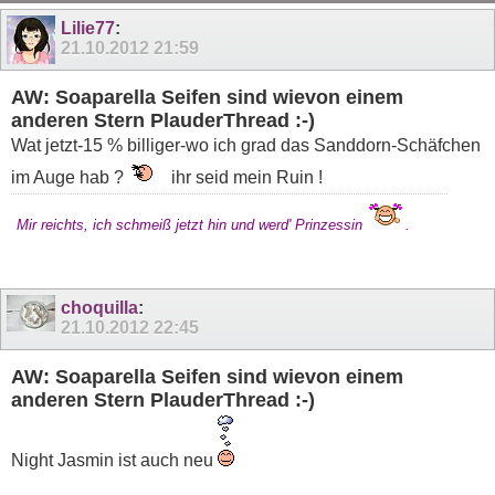
11
12
13
14
15
16
17
18
19
Lilie77
:
21.10.2012
21:59
AW: Soaparella Seifen sind wievon einem
anderen Stern PlauderThread :-)
Wat jetzt-15 % billiger-wo ich grad das Sanddorn-Schäfchen
im Auge hab ?
ihr seid mein Ruin !
Mir reichts, ich schmeiß jetzt hin und werd' Prinzessin
.
choquilla
:
21.10.2012
22:45
AW: Soaparella Seifen sind wievon einem
anderen Stern PlauderThread :-)
Night Jasmin ist auch neu