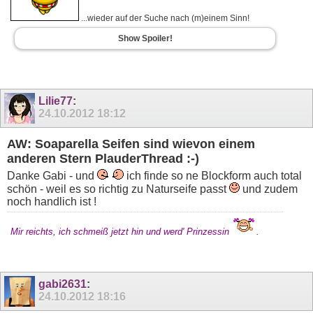
...wieder auf der Suche nach (m)einem Sinn!
Show Spoiler!
Lilie77
:
24.10.2012
18:12
AW: Soaparella Seifen sind wievon einem
anderen Stern PlauderThread :-)
Danke Gabi - und
ich finde so ne Blockform auch total
schön - weil es so richtig zu Naturseife passt
und zudem
noch handlich ist !
Mir reichts, ich schmeiß jetzt hin und werd' Prinzessin
.
gabi2631
:
24.10.2012
18:16