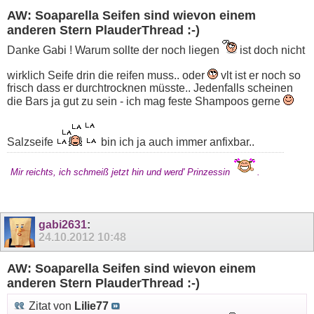
AW: Soaparella Seifen sind wievon einem
anderen Stern PlauderThread :-)
Danke Gabi ! Warum sollte der noch liegen
ist doch nicht
wirklich Seife drin die reifen muss.. oder
vlt ist er noch so
frisch dass er durchtrocknen müsste.. Jedenfalls scheinen
die Bars ja gut zu sein - ich mag feste Shampoos gerne
Salzseife
bin ich ja auch immer anfixbar..
Mir reichts, ich schmeiß jetzt hin und werd' Prinzessin
.
gabi2631
:
24.10.2012
10:48
AW: Soaparella Seifen sind wievon einem
anderen Stern PlauderThread :-)
Zitat von
Lilie77