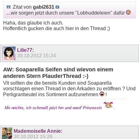
Zitat von
gabi2631
....wir sorgen jetzt durch unsere "Lobhuddeleien" dafür
Haha, das glaube ich auch.
Hoffentlich gucken die auch hier in den Thread ;)
Lilie77
:
30.10.2012
15:24
AW: Soaparella Seifen sind wievon einem
anderen Stern PlauderThread :-)
Vlt sollten die die bereits Kunden sind Soaparella
vorschlagen einen Thread in den Arkaden zu eröffnen ? Und
Perligranbeutel ins Sortiment aufzunehmen
!
Mir reichts, ich schmeiß jetzt hin und werd' Prinzessin
.
Mademoiselle Annie
:
30.10.2012
15:26