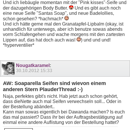
Und ich liebäugle momentan mit der "Pink kisses"-Seife und
der dazugehörigen Body Butter.
Und es gibt auch noch
eine neue Seife "Santas Soap", und neue Badelollies,
schon gesehen? *hachmach*
Und ich hätte gerne mal den Granatapfel-Lipbalm (okay, ist
unhandlich für unterwegs, aber ich benutze sowas abends
vorm Schlafengehen und wache morgens mit den zartesten
Lippen auf, das hat doch auch was!
) und und und!
*hyperventilier*
Nougatkaramel
:
30.10.2012
15:33
AW: Soaparella Seifen sind wievon einem
anderen Stern PlauderThread :-)
Naja, perfektes gibt's nicht. Hab jetzt auch schon gehört,
dass dieNette auch mal Seifen verwechseln soll... Oder in
der Bestellung abändert..
Kann man sowas eigentlich bei Dawanda machen? Is euch
das mal passiert? Dass ihr bei der Auftragsbestätigung auf
einmal eine andere Auflistung von der Bestellung hattet?