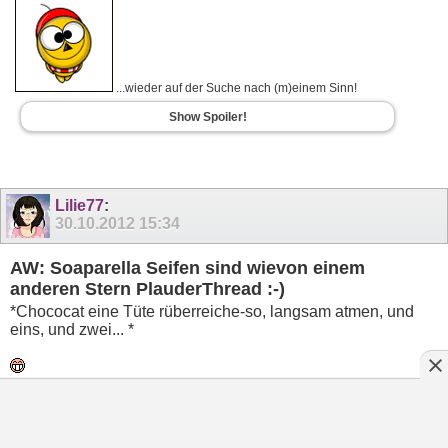
...wieder auf der Suche nach (m)einem Sinn!
Show Spoiler!
Lilie77
:
30.10.2012
15:34
AW: Soaparella Seifen sind wievon einem
anderen Stern PlauderThread :-)
*Chococat eine Tüte rüberreiche-so, langsam atmen, und
eins, und zwei... *
Mademoiselle Annie-schön, wäre sicher ein guter Thread,
auch wenn ich ( noch ) nicht bestellt habe les ich gerne mit
und schau mir die Sachen gerne an