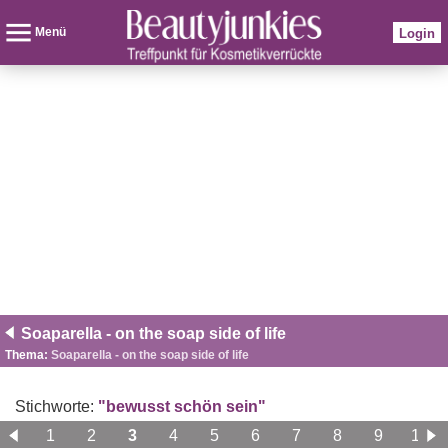
Menü
Login
Soaparella - on the soap side of life
Thema:
Soaparella - on the soap side of life
Stichworte:
"bewusst schön sein"
1
2
3
4
5
6
7
8
9
10