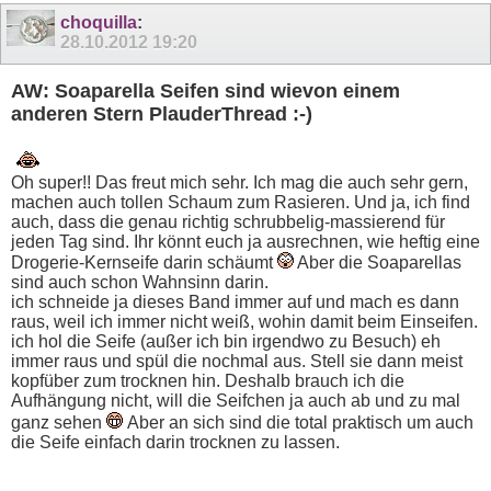
choquilla
:
28.10.2012
19:20
AW: Soaparella Seifen sind wievon einem
anderen Stern PlauderThread :-)
Oh super!! Das freut mich sehr. Ich mag die auch sehr gern,
machen auch tollen Schaum zum Rasieren. Und ja, ich find
auch, dass die genau richtig schrubbelig-massierend für
jeden Tag sind. Ihr könnt euch ja ausrechnen, wie heftig eine
Drogerie-Kernseife darin schäumt
Aber die Soaparellas
sind auch schon Wahnsinn darin.
ich schneide ja dieses Band immer auf und mach es dann
raus, weil ich immer nicht weiß, wohin damit beim Einseifen.
ich hol die Seife (außer ich bin irgendwo zu Besuch) eh
immer raus und spül die nochmal aus. Stell sie dann meist
kopfüber zum trocknen hin. Deshalb brauch ich die
Aufhängung nicht, will die Seifchen ja auch ab und zu mal
ganz sehen
Aber an sich sind die total praktisch um auch
die Seife einfach darin trocknen zu lassen.