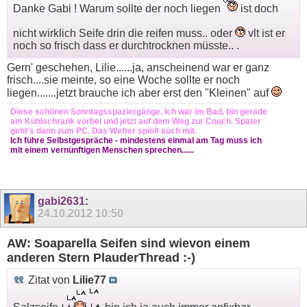
Danke Gabi ! Warum sollte der noch liegen
ist doch
nicht wirklich Seife drin die reifen muss.. oder
vlt ist er
noch so frisch dass er durchtrocknen müsste.. .
Gern' geschehen, Lilie......ja, anscheinend war er ganz
frisch....sie meinte, so eine Woche sollte er noch
liegen.......jetzt brauche ich aber erst den "Kleinen" auf
Diese schönen Sonntagsspaziergänge. Ich war im Bad, bin gerade
am Kühlschrank vorbei und jetzt auf dem Weg zur Couch. Später
geht's dann zum PC. Das Wetter spielt auch mit.
Ich führe Selbstgespräche - mindestens einmal am Tag muss ich
mit einem vernünftigen Menschen sprechen......
gabi2631
:
24.10.2012
10:50
AW: Soaparella Seifen sind wievon einem
anderen Stern PlauderThread :-)
Zitat von
Lilie77