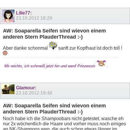
Lilie77
:
23.10.2012
18:29
AW: Soaparella Seifen sind wievon einem
anderen Stern PlauderThread :-)
Aber danke schonmal
sanft zur Kopfhaut ist doch toll !
Mir reichts, ich schmeiß jetzt hin und werd' Prinzessin
.
Glamour
:
23.10.2012
19:48
AW: Soaparella Seifen sind wievon einem
anderen Stern PlauderThread :-)
Noch habe ich die Shampoobars nicht getestet, wasche eh
nur 2x wöchentlich die Haare und vorher muss noch einiges
an NK-Shampoos weg, die auch schon etwas länger im