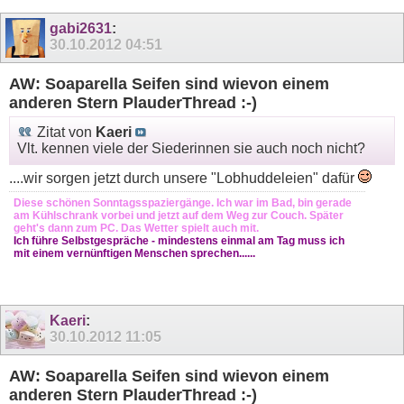
gabi2631
:
30.10.2012
04:51
AW: Soaparella Seifen sind wievon einem
anderen Stern PlauderThread :-)
Zitat von
Kaeri
Vlt. kennen viele der Siederinnen sie auch noch nicht?
....wir sorgen jetzt durch unsere "Lobhuddeleien" dafür
Diese schönen Sonntagsspaziergänge. Ich war im Bad, bin gerade
am Kühlschrank vorbei und jetzt auf dem Weg zur Couch. Später
geht's dann zum PC. Das Wetter spielt auch mit.
Ich führe Selbstgespräche - mindestens einmal am Tag muss ich
mit einem vernünftigen Menschen sprechen......
Kaeri
:
30.10.2012
11:05
AW: Soaparella Seifen sind wievon einem
anderen Stern PlauderThread :-)