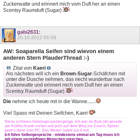
Zuckerwatte und erinnert mich vom Duft her an einen
Scentsy Raumduft (Sugar)
gabi2631
:
25.10.2012
05:59
AW: Soaparella Seifen sind wievon einem
anderen Stern PlauderThread :-)
Zitat von
Kaeri
Als nächstes will ich ein
Brown-Sugar
-Schäfchen mit
unter die Dusche nehmen, das riecht wunderbar nach
Zuckerwatte und erinnert mich vom Duft her an einen
Scentsy Raumduft (Sugar)
Die
nehme ich heute mit in die Wanne.......
Viel Spass mit Deinen Seifchen, Kaeri
Diese schönen Sonntagsspaziergänge. Ich war im Bad, bin gerade
am Kühlschrank vorbei und jetzt auf dem Weg zur Couch. Später
geht's dann zum PC. Das Wetter spielt auch mit.
Ich führe Selbstgespräche - mindestens einmal am Tag muss ich
mit einem vernünftigen Menschen sprechen......