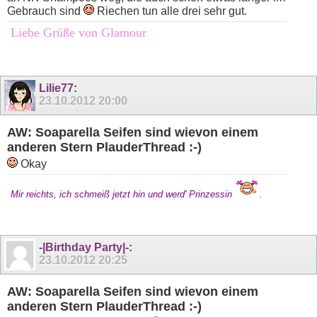
Gebrauch sind
Riechen tun alle drei sehr gut.
Liebe Grüße von Glamour
Lilie77
:
23.10.2012
20:00
AW: Soaparella Seifen sind wievon einem
anderen Stern PlauderThread :-)
Okay
Mir reichts, ich schmeiß jetzt hin und werd' Prinzessin
.
-|Birthday Party|-
:
23.10.2012
20:25
AW: Soaparella Seifen sind wievon einem
anderen Stern PlauderThread :-)