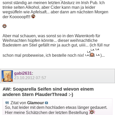
sonst ständig an meinen letzten Absturz im Irish Pub. Ich
trinke selten Alkohol, aber Cider kann man ja leider
wegsüffeln wie Apfelsaft... aber dann am nächsten Morgen
der Kooooopf!!!
Aber mal schauen, was sonst so in den Warenkorb für
Weihnachten hüpfen könnte... dieser weihnachtliche
Badestern am Stiel gefällt mir ja auch gut, uiiii... (ich füll nur
schon mal probeweise, ich bestelle noch nix!
)...
gabi2631
:
23.10.2012
07:57
AW: Soaparella Seifen sind wievon einem
anderen Stern PlauderThread :-)
Zitat von
Glamour
So, hat leider mit dem hochladen etwas länger gedauert.
Hier meine Schätzchen der letzten Bestellung