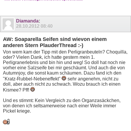
Diamanda
:
28.10.2012
08:40
AW: Soaparella Seifen sind wievon einem
anderen Stern PlauderThread :-)
Von wem kam der Tipp mit den Perligranbeuteln? Choquilla,
oder? Vielen Dank, ich hatte gestern mein 1.
Perligranerlebnis und bin hin und weg! So doll hat noch nie
vorher eine Salzseife bei mir geschäumt. Und auch die von
Autumnjoy, die sonst kaum schäumen. Dazu fand ich den
"Kratz-Rubbel-Nebeneffekt"
sehr angenehm, nicht zu
doll, aber auch nicht zu schwach. Wozu brauch ich einen
Kismee? Pff!
Und es stimmt: Kein Vergleich zu den Organzasäckchen,
von denen ich seltsamerweise nach einer Weile immer
Pickel kriege.