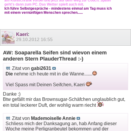
am Kühlschrank vorbei und jetzt auf dem Weg zur Couch. Später
geht's dann zum PC. Das Wetter spielt auch mit.
Ich führe Selbstgespräche - mindestens einmal am Tag muss ich
mit einem vernünftigen Menschen sprechen......
Kaeri
:
29.10.2012
16:55
AW: Soaparella Seifen sind wievon einem
anderen Stern PlauderThread :-)
Zitat von
gabi2631
Die
nehme ich heute mit in die Wanne.......
Viel Spass mit Deinen Seifchen, Kaeri
Danke :)
Btw gefällt mir das Brownsugar-Schäfchen unglaublich gut,
ein total leckerer Duft, der wohlig warm riecht
Zitat von
Mademoiselle Annie
Schliess mich der Danksagung an, hab Anfang dieser
Woche meine Perligranbeutel bekommen und der