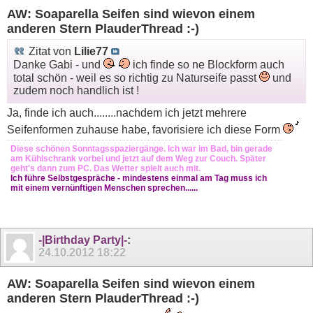
AW: Soaparella Seifen sind wievon einem
anderen Stern PlauderThread :-)
Zitat von
Lilie77
Danke Gabi - und
ich finde so ne Blockform auch
total schön - weil es so richtig zu Naturseife passt
und
zudem noch handlich ist !
Ja, finde ich auch........nachdem ich jetzt mehrere
Seifenformen zuhause habe, favorisiere ich diese Form
Diese schönen Sonntagsspaziergänge. Ich war im Bad, bin gerade
am Kühlschrank vorbei und jetzt auf dem Weg zur Couch. Später
geht's dann zum PC. Das Wetter spielt auch mit.
Ich führe Selbstgespräche - mindestens einmal am Tag muss ich
mit einem vernünftigen Menschen sprechen......
-|Birthday Party|-
:
24.10.2012
18:22
AW: Soaparella Seifen sind wievon einem
anderen Stern PlauderThread :-)