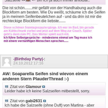
Salzseife
bin ich ja auch immer anfixbar..
Die ist schön........mir gefällt von der Handhabung auch die
Blockform am besten. Wie Du weißt, schäume ich die Seifen
ja in meinem Seifenbeutelchen auf - und da drin ist mir die
rechteckige Blockform die liebste.......
Diese schönen Sonntagsspaziergänge. Ich war im Bad, bin gerade
am Kühlschrank vorbei und jetzt auf dem Weg zur Couch. Später
geht's dann zum PC. Das Wetter spielt auch mit.
Ich führe Selbstgespräche - mindestens einmal am Tag muss ich
mit einem vernünftigen Menschen sprechen......
-|Birthday Party|-
:
24.10.2012
17:16
AW: Soaparella Seifen sind wievon einem
anderen Stern PlauderThread :-)
Zitat von
Glamour
Leider habe ich keine Salzseifen mitbestellt, sorry.
Zitat von
gabi2631
Ich habe die Salzseife (ohne Duft) von Martina - aber