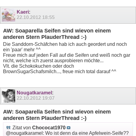
Kaeri
:
22.10.2012
18:55
AW: Soaparella Seifen sind wievon einem
anderen Stern PlauderThread :-)
Die Sanddorn-Schäfchen hab ich auch geordert und noch
ein 'paar' mehr ^^
Freue mich auf jeden Fall auf die Seifen und weiß noch gar
nicht, welche ich zuerst ausprobieren möchte...
Vlt. die Schokokuchen oder doch
BrownSugarSchafsmilch..., freue mich total darauf ^^
Nougatkaramel
:
22.10.2012
19:07
AW: Soaparella Seifen sind wievon einem
anderen Stern PlauderThread :-)
Zitat von
Chococat1970
@nougatkaramel: Wo ist denn da eine Apfelwein-Seife??