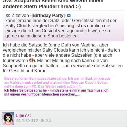
AW: Soaparella Seifen sind wievon einem
anderen Stern PlauderThread :-)
Zitat von
-|Birthday Party|-
kann jemand eine der Salz- oder Gesichtsseifen mit der
Salty Clouds vergleichen? bislang ist es nämlich die
einzige die ich im Gesicht vertrage und ich würde so
gerne mal in diesem Shop bestellen.
Ich habe die Salzseife (ohne Duft) von Martina - aber
vergleichen mit der Salty Clouds kann ich sie nicht - da ich
die nicht habe - aber viele andere Salzseifen (die auch
teurer waren
). Meiner Meinung nach kann die von
Soaparella da gut mithalten.......ich verwende die Salzseifen
für Gesicht und Körper.....
Diese schönen Sonntagsspaziergänge. Ich war im Bad, bin gerade
am Kühlschrank vorbei und jetzt auf dem Weg zur Couch. Später
geht's dann zum PC. Das Wetter spielt auch mit.
Ich führe Selbstgespräche - mindestens einmal am Tag muss ich
mit einem vernünftigen Menschen sprechen......
Lilie77
:
24.10.2012
09:24