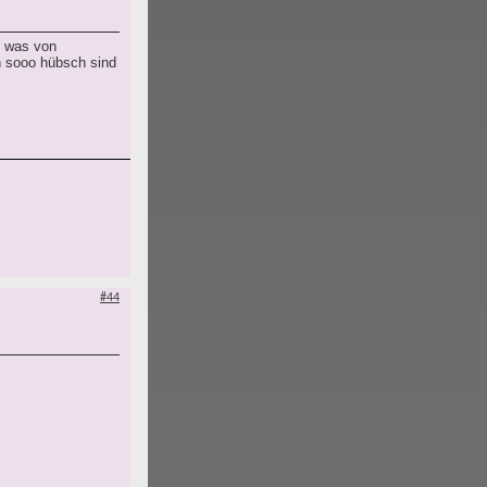
l was von
h sooo hübsch sind
#44