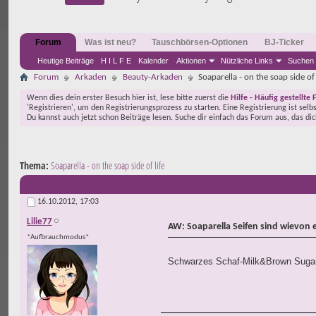
Forum
Was ist neu?
Tauschbörsen-Optionen
BJ-Ticker
Heutige Beiträge
H I L F E
Kalender
Aktionen
Nützliche Links
Suchen
Forum
Arkaden
Beauty-Arkaden
Soaparella - on the soap side of 
Wenn dies dein erster Besuch hier ist, lese bitte zuerst die
Hilfe - Häufig gestellte 
'Registrieren', um den Registrierungsprozess zu starten. Eine Registrierung ist selb
Du kannst auch jetzt schon Beiträge lesen. Suche dir einfach das Forum aus, das di
Thema:
Soaparella - on the soap side of life
16.10.2012,
17:03
Lilie77
AW: Soaparella Seifen sind wievon 
*Aufbrauchmodus*
Schwarzes Schaf-Milk&Brown Sugar