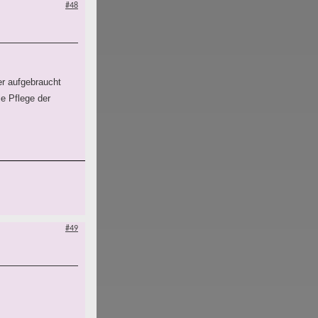
#48
er aufgebraucht
ie Pflege der
#49