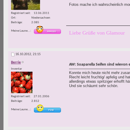
Fotos mache ich wahrscheinlich mo
Registriert seit
13.06.2011
Ort
Niedersachsen
Beiträge
2.085
Meine Laune...
Liebe Grüße von Glamour
16.10.2012,
21:15
Berrie
AW: Soaparella Seifen sind wievon 
Inventar
Konnte mich heute nicht mehr zusam
Riecht leicht fruchtig/ apfelig und 
allerdings etwas spritziger erhofft h
Und sie schäumt sehr schön.
Registriert seit
27.01.2006
Beiträge
2.812
Meine Laune...