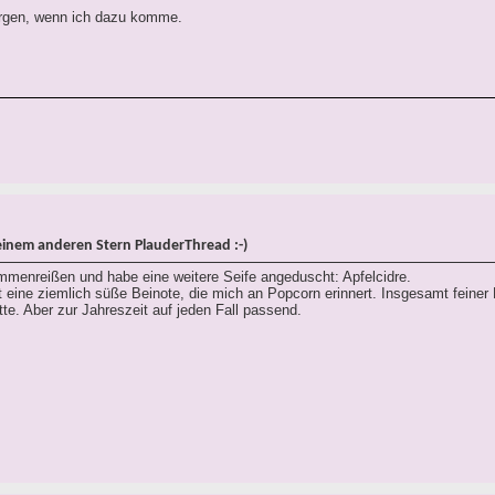
rgen, wenn ich dazu komme.
einem anderen Stern PlauderThread :-)
menreißen und habe eine weitere Seife angeduscht: Apfelcidre.
hat eine ziemlich süße Beinote, die mich an Popcorn erinnert. Insgesamt feiner 
ätte. Aber zur Jahreszeit auf jeden Fall passend.