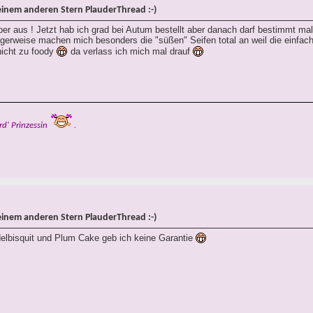
einem anderen Stern PlauderThread :-)
er aus ! Jetzt hab ich grad bei Autum bestellt aber danach darf bestimmt ma
igerweise machen mich besonders die "süßen" Seifen total an weil die einfac
 nicht zu foody
da verlass ich mich mal drauf
rd' Prinzessin
.
einem anderen Stern PlauderThread :-)
ndelbisquit und Plum Cake geb ich keine Garantie