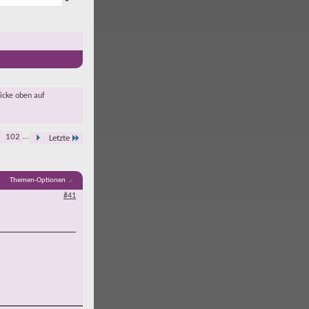
licke oben auf
102
...
Letzte
Themen-Optionen
#41