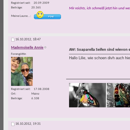
Registriert seit
20.09.2009
Beiträge
20.365
Mir reichts, ich schmeiß jetzt hin und we
Meine Laune...
16.10.2012,
18:47
Mademoiselle Annie
AW: Soaparella Seifen sind wievon 
Forengöttin
Hallo Lilie, wie schoen divh auch hi
Registriert seit
17.08.2008
Ort
Mainz
Beiträge
6.108
16.10.2012,
19:31