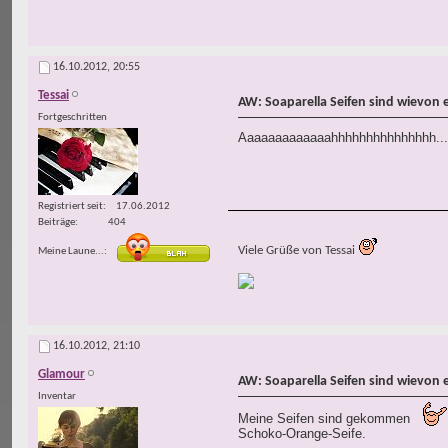
16.10.2012,
20:55
Tessai
AW: Soaparella Seifen sind wievon 
Fortgeschritten
Aaaaaaaaaaaaahhhhhhhhhhhhhhh...
Registriert seit
17.06.2012
Beiträge
404
Viele Grüße von Tessai
Meine Laune...
16.10.2012,
21:10
Glamour
AW: Soaparella Seifen sind wievon 
Inventar
Meine Seifen sind gekommen
Schoko-Orange-Seife.