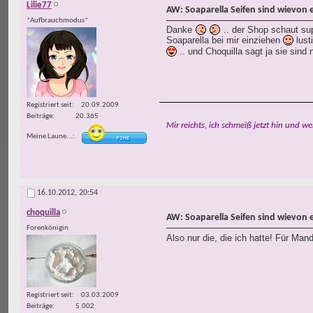
Lilie77
AW: Soaparella Seifen sind wievon 
*Aufbrauchmodus*
Danke
.. der Shop schaut sup
Soaparella bei mir einziehen
lust
.. und Choquilla sagt ja sie sind
Registriert seit
20.09.2009
Beiträge
20.365
Mir reichts, ich schmeiß jetzt hin und we
Meine Laune...
16.10.2012,
20:54
choquilla
AW: Soaparella Seifen sind wievon 
Forenkönigin
Also nur die, die ich hatte! Für Ma
Registriert seit
03.03.2009
Beiträge
5.002