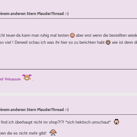
einem anderen Stern PlauderThread :-)
icht teuer-da kann man ruhig mal testen
aber erst wenn die bestellten wied
 viel ! Derweil schau ich was ihr hier so zu berichten habt
wie ist denn d
rd' Prinzessin
.
einem anderen Stern PlauderThread :-)
find ich überhaupt nicht im shop?!?! *sich hektisch umschaut*
aben die es nicht mehr gibt!