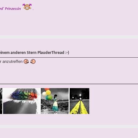
rd' Prinzessin
.
einem anderen Stern PlauderThread :-)
er anzutreffen