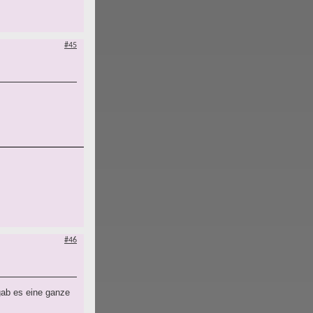
#45
#46
 gab es eine ganze