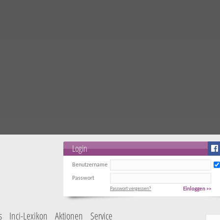
Login
Benutzername
Passwort
Passwort vergessen?
Einloggen >>
s
Inci-Lexikon
Aktionen
Service