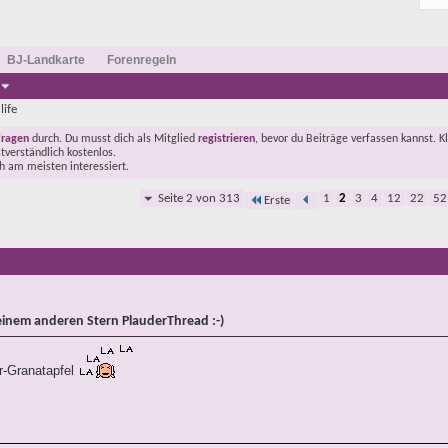
BJ-Landkarte
Forenregeln
life
Fragen
durch. Du musst dich als Mitglied
registrieren
, bevor du Beiträge verfassen kannst. K
stverständlich kostenlos.
ch am meisten interessiert.
Seite 2 von 313
1
2
3
4
12
22
52
Erste
einem anderen Stern PlauderThread :-)
-Granatapfel