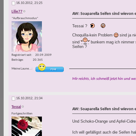
16.10.2012,
21:25
Lilie77
AW: Soaparella Seifen sind wievon 
*Aufbrauchmodus*
Tessai ?
Choquilla-kein Problem
sind ja n
sind
bunkern mag ich nimmer so
Seifen ?
Registriert seit
20.09.2009
Beiträge
20.365
Meine Laune...
Mir reichts, ich schmeiß jetzt hin und we
16.10.2012,
21:34
Tessai
AW: Soaparella Seifen sind wievon 
Fortgeschritten
Und Schoko-Orange und Apfel-Cidre 
Ich will gefälligst auch die Seifen h