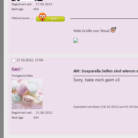
Registriert seit
17.06.2012
Beiträge
404
Meine Laune...
Viele Grüße von Tessai
17.10.2012,
17:04
Kaeri
AW: Soaparella Seifen sind wievon 
Fortgeschritten
Sorry, hatte mich geirrt x3
Geändert von Kaeri (18.10.2012 um
01:34
Uhr
Registriert seit
31.08.2012
Beiträge
364