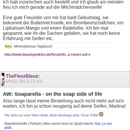
Ich hab inzwischen auch bestellt und ich glaub am meisten
freu ich mich gerade auf die Milchmädchenseife!
Eine gute Freundin von mir hat bald Geburtstag, sie
bekommt die Buttermilchseife, ein Brombeerschäfchen, ein
Lipbalsam Mango und einen Badelollie. Ich bin mal
gespannt, wie ihr die Sachen gefallen, sie hat noch keine
Erfahrung mit Seifen etc.
Neu
: Minimalismus-Tagebuch
http://www.beautyjunkies.de/forum/th...a-räumt-auf-s
TheFleurBleue
:
09.02.2013
23:45
AW: Soaparella - on the soap side of life
Also lange lässt meine Bestellung auch nicht mehr auf sich
warten, ich bin ja schon neugierig auf deine Seifen, Martina!
Wer nicht auf seine Weise denkt, denkt überhaupt nicht. Oscar Wilde
Naturkosmetik | Parfum | Was sonst noch so Spaß macht:
Oui, ça me
plaît.