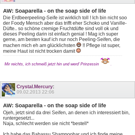
AW: Soaparella - on the soap side of life
Die Erdbeerpeeling-Seife ist wirklich toll ! Ich bin nicht soo
der Foody Mensch aber das trifft eher Schoko und Vanille-
Düfte.. so schöne cremige Fruchtdüfte sind voll ok und
dieses Peeling darin ist einfach genial ! Mag ich super
gerne, am besten kauf ich nur noch Peeling-Seifen, die
machen mich eh am glücklichsten
!! Pflege ist super,
meine Haut ist nicht trocken damit
Mir reichts, ich schmeiß jetzt hin und werd' Prinzessin
.
Crystal.Mercury
:
09.02.2013
22:06
AW: Soaparella - on the soap side of life
Ojeh, jetzt sind da drei Seifen, an denen ich interessiert bin,
runtergesetzt...
Naja, schlecht werden sie nicht *bestell*
Ich habe das Babassu Shampoobar und ich finde meine