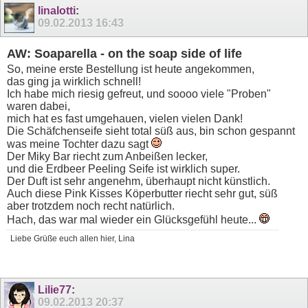
linalotti
:
09.02.2013
16:43
AW: Soaparella - on the soap side of life
So, meine erste Bestellung ist heute angekommen,
das ging ja wirklich schnell!
Ich habe mich riesig gefreut, und soooo viele "Proben"
waren dabei,
mich hat es fast umgehauen, vielen vielen Dank!
Die Schäfchenseife sieht total süß aus, bin schon gespannt
was meine Tochter dazu sagt
Der Miky Bar riecht zum Anbeißen lecker,
und die Erdbeer Peeling Seife ist wirklich super.
Der Duft ist sehr angenehm, überhaupt nicht künstlich.
Auch diese Pink Kisses Köperbutter riecht sehr gut, süß
aber trotzdem noch recht natürlich.
Hach, das war mal wieder ein Glücksgefühl heute...
Liebe Grüße euch allen hier, Lina
Lilie77
:
09.02.2013
20:37