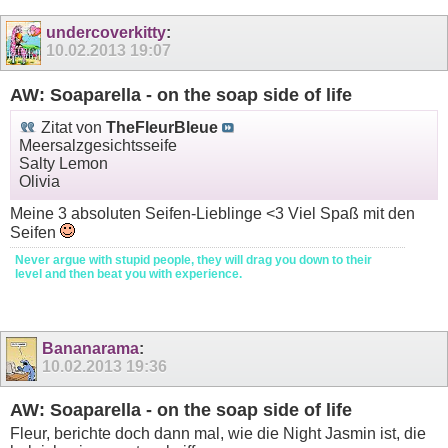
undercoverkitty
:
10.02.2013
19:07
AW: Soaparella - on the soap side of life
Zitat von
TheFleurBleue
Meersalzgesichtsseife
Salty Lemon
Olivia
Meine 3 absoluten Seifen-Lieblinge <3 Viel Spaß mit den
Seifen
Never argue with stupid people, they will drag you down to their
level and then beat you with experience.
Bananarama
:
10.02.2013
19:36
AW: Soaparella - on the soap side of life
Fleur, berichte doch dann mal, wie die Night Jasmin ist, die