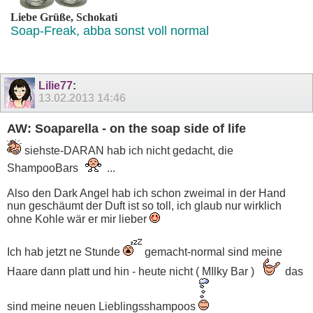
Liebe Grüße, Schokati
Soap-Freak, abba sonst voll normal
Lilie77
:
13.02.2013
14:46
AW: Soaparella - on the soap side of life
siehste-DARAN hab ich nicht gedacht, die
ShampooBars
...
Also den Dark Angel hab ich schon zweimal in der Hand
nun geschäumt der Duft ist so toll, ich glaub nur wirklich
ohne Kohle wär er mir lieber
Ich hab jetzt ne Stunde
gemacht-normal sind meine
Haare dann platt und hin - heute nicht ( MIlky Bar )
das
sind meine neuen Lieblingsshampoos