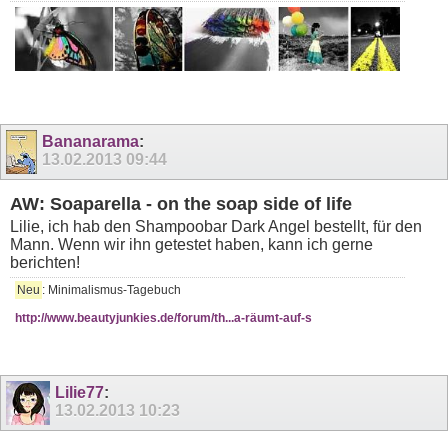
Bananarama
:
13.02.2013
09:44
AW: Soaparella - on the soap side of life
Lilie, ich hab den Shampoobar Dark Angel bestellt, für den
Mann. Wenn wir ihn getestet haben, kann ich gerne
berichten!
Neu
: Minimalismus-Tagebuch
http://www.beautyjunkies.de/forum/th...a-räumt-auf-s
Lilie77
:
13.02.2013
10:23