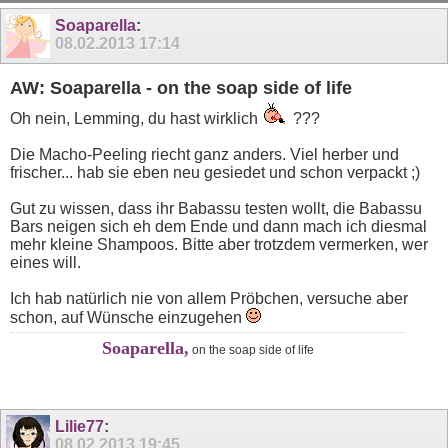
39
40
Soaparella
:
08.02.2013
17:14
AW: Soaparella - on the soap side of life
Oh nein, Lemming, du hast wirklich
???
Die Macho-Peeling riecht ganz anders. Viel herber und
frischer... hab sie eben neu gesiedet und schon verpackt ;)
Gut zu wissen, dass ihr Babassu testen wollt, die Babassu
Bars neigen sich eh dem Ende und dann mach ich diesmal
mehr kleine Shampoos. Bitte aber trotzdem vermerken, wer
eines will.
Ich hab natürlich nie von allem Pröbchen, versuche aber
schon, auf Wünsche einzugehen
Soaparella,
on the soap side of life
Lilie77
:
08.02.2013
19:45