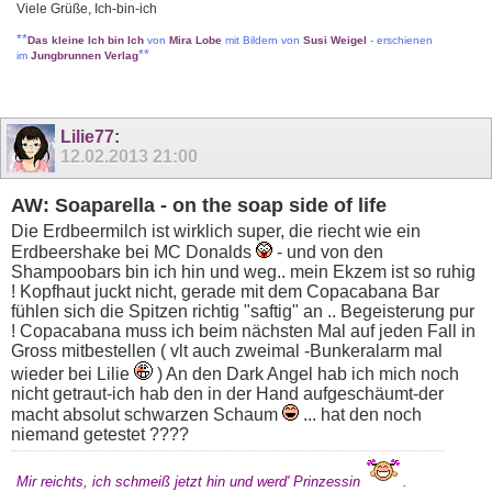
Viele Grüße, Ich-bin-ich
**
Das kleine Ich bin Ich
von
Mira Lobe
mit Bildern von
Susi Weigel
- erschienen
**
im
Jungbrunnen Verlag
Lilie77
:
12.02.2013
21:00
AW: Soaparella - on the soap side of life
Die Erdbeermilch ist wirklich super, die riecht wie ein
Erdbeershake bei MC Donalds
- und von den
Shampoobars bin ich hin und weg.. mein Ekzem ist so ruhig
! Kopfhaut juckt nicht, gerade mit dem Copacabana Bar
fühlen sich die Spitzen richtig "saftig" an .. Begeisterung pur
! Copacabana muss ich beim nächsten Mal auf jeden Fall in
Gross mitbestellen ( vlt auch zweimal -Bunkeralarm mal
wieder bei Lilie
) An den Dark Angel hab ich mich noch
nicht getraut-ich hab den in der Hand aufgeschäumt-der
macht absolut schwarzen Schaum
... hat den noch
niemand getestet ????
Mir reichts, ich schmeiß jetzt hin und werd' Prinzessin
.