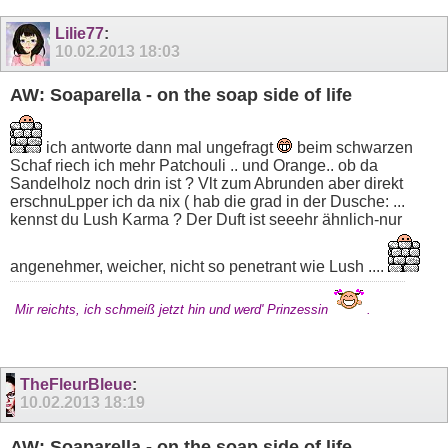
Lilie77
:
10.02.2013
18:03
AW: Soaparella - on the soap side of life
ich antworte dann mal ungefragt
beim schwarzen
Schaf riech ich mehr Patchouli .. und Orange.. ob da
Sandelholz noch drin ist ? Vlt zum Abrunden aber direkt
erschnuLpper ich da nix ( hab die grad in der Dusche: ...
kennst du Lush Karma ? Der Duft ist seeehr ähnlich-nur
angenehmer, weicher, nicht so penetrant wie Lush ....
Mir reichts, ich schmeiß jetzt hin und werd' Prinzessin
.
TheFleurBleue
:
10.02.2013
18:19
AW: Soaparella - on the soap side of life