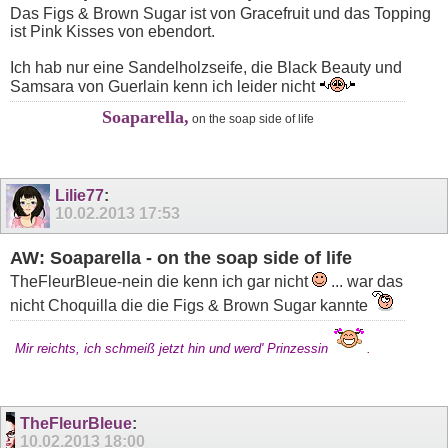
Das Figs & Brown Sugar ist von Gracefruit und das Topping
ist Pink Kisses von ebendort.
Ich hab nur eine Sandelholzseife, die Black Beauty und
Samsara von Guerlain kenn ich leider nicht
Soaparella,
on the soap side of life
Lilie77
:
10.02.2013
17:53
AW: Soaparella - on the soap side of life
TheFleurBleue-nein die kenn ich gar nicht
... war das
nicht Choquilla die die Figs & Brown Sugar kannte
Mir reichts, ich schmeiß jetzt hin und werd' Prinzessin
.
TheFleurBleue
:
10.02.2013
18:00