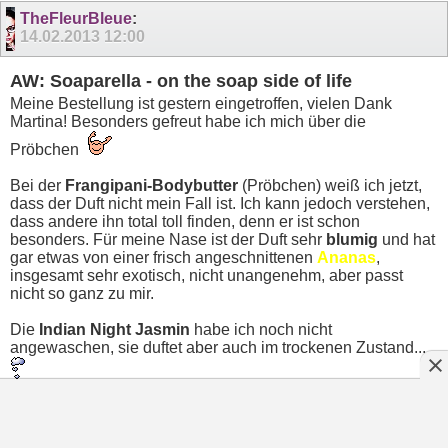
TheFleurBleue
:
14.02.2013
12:00
AW: Soaparella - on the soap side of life
Meine Bestellung ist gestern eingetroffen, vielen Dank
Martina! Besonders gefreut habe ich mich über die
Pröbchen
Bei der
Frangipani-Bodybutter
(Pröbchen) weiß ich jetzt,
dass der Duft nicht mein Fall ist. Ich kann jedoch verstehen,
dass andere ihn total toll finden, denn er ist schon
besonders. Für meine Nase ist der Duft sehr
blumig
und hat
gar etwas von einer frisch angeschnittenen
Ananas
,
insgesamt sehr exotisch, nicht unangenehm, aber passt
nicht so ganz zu mir.
Die
Indian Night Jasmin
habe ich noch nicht
angewaschen, sie duftet aber auch im trockenen Zustand...
bezaubernd! Nicht schwulstig schwer, wie ich zunächst
erwartet hatte, sondern blumig-cremig, weich, sauber,
irgendwie sexy, aber nicht so die moschus-lüsterne Erotik,