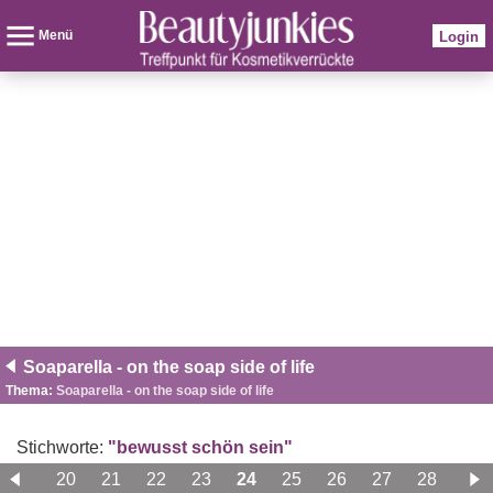
Menü
Login
Soaparella - on the soap side of life
Thema:
Soaparella - on the soap side of life
Stichworte:
"bewusst schön sein"
19
20
21
22
23
24
25
26
27
28
29