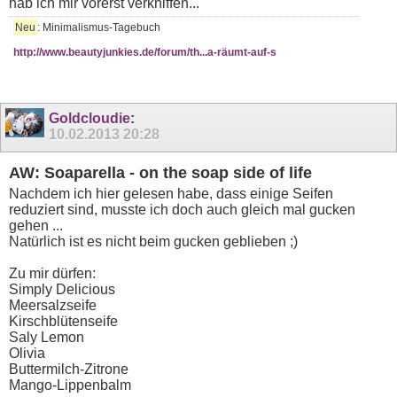
hab ich mir vorerst verkniffen...
Neu
: Minimalismus-Tagebuch
http://www.beautyjunkies.de/forum/th...a-räumt-auf-s
Goldcloudie
:
10.02.2013
20:28
AW: Soaparella - on the soap side of life
Nachdem ich hier gelesen habe, dass einige Seifen
reduziert sind, musste ich doch auch gleich mal gucken
gehen ...
Natürlich ist es nicht beim gucken geblieben ;)
Zu mir dürfen:
Simply Delicious
Meersalzseife
Kirschblütenseife
Saly Lemon
Olivia
Buttermilch-Zitrone
Mango-Lippenbalm