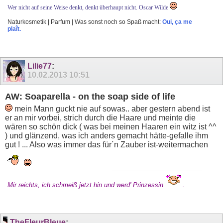
Wer nicht auf seine Weise denkt, denkt überhaupt nicht. Oscar Wilde
Naturkosmetik | Parfum | Was sonst noch so Spaß macht:
Oui, ça me
plaît.
Lilie77
:
10.02.2013
10:51
AW: Soaparella - on the soap side of life
mein Mann guckt nie auf sowas.. aber gestern abend ist
er an mir vorbei, strich durch die Haare und meinte die
wären so schön dick ( was bei meinen Haaren ein witz ist ^^
) und glänzend, was ich anders gemacht hätte-gefalle ihm
gut ! ... Also was immer das für´n Zauber ist-weitermachen
Mir reichts, ich schmeiß jetzt hin und werd' Prinzessin
.
TheFleurBleue
: