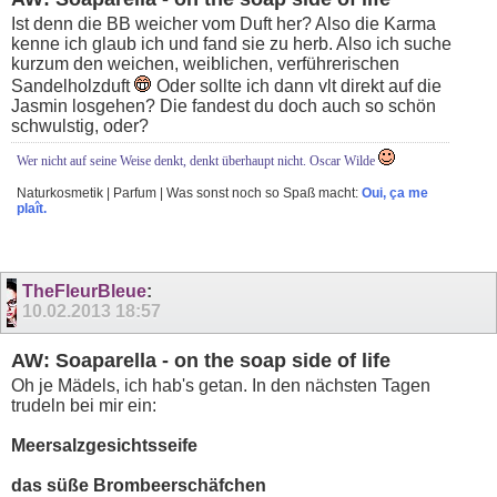
Ist denn die BB weicher vom Duft her? Also die Karma
kenne ich glaub ich und fand sie zu herb. Also ich suche
kurzum den weichen, weiblichen, verführerischen
Sandelholzduft
Oder sollte ich dann vlt direkt auf die
Jasmin losgehen? Die fandest du doch auch so schön
schwulstig, oder?
Wer nicht auf seine Weise denkt, denkt überhaupt nicht. Oscar Wilde
Naturkosmetik | Parfum | Was sonst noch so Spaß macht:
Oui, ça me
plaît.
TheFleurBleue
:
10.02.2013
18:57
AW: Soaparella - on the soap side of life
Oh je Mädels, ich hab's getan. In den nächsten Tagen
trudeln bei mir ein:
Meersalzgesichtsseife
das süße Brombeerschäfchen