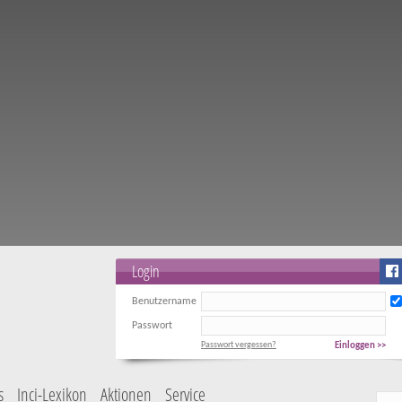
Login
Benutzername
Passwort
Passwort vergessen?
Einloggen >>
s
Inci-Lexikon
Aktionen
Service