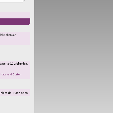
licke oben auf
 dauerte
0,01
Sekunden.
 Haus und Garten
unkies.de
Nach oben