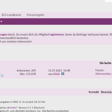
BJ-Landkarte
Forenregeln
Fragen
durch. Du musst dich als Mitglied
registrieren
, bevor du Beiträge verfassen kannst. K
stverständlich kostenlos.
ch am meisten interessiert.
Die Suche
Forum:
Antworten:
209
15.07.2023,
14:48
Heimwerken,
Hits: 173.078
von
BibiB
Kontakt
Beautyj
tangaben in WEZ +2. Es ist jetzt
18:52
Uhr.
ed by
vBulletin®
Version 4.2.1 (Deutsch)
al e.K. und vBulletin Solutions, Inc. Alle Rechte vorbehalten.