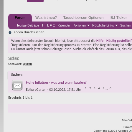
Forum
Was ist neu?
Tauschbörsen-Optionen
BJ-Ticker
Heutige Beiträge
H I L F E
Kalender
Aktionen
Nützliche Links
Suchen
Foren durchsuchen
Wenn dies dein erster Besuch hier ist, lese bitte zuerst die
Hilfe - Häufig gestellte 
'Registrieren', um den Registrierungsprozess zu starten. Eine Registrierung ist selb
Du kannst auch jetzt schon Beiträge lesen. Suche dir einfach das Forum aus, das di
Suchen:
Stichwort:
sparen
Suchen
:
Hohe Inflation - was und wann kaufen?
1
2
3
4
5
...
6
EpikursGarten
- 03.10.2022, 17:51 Uhr
Ergebnis 1 bis 1
Alle Zei
Power
Copyright ©2026 Adduco Digit