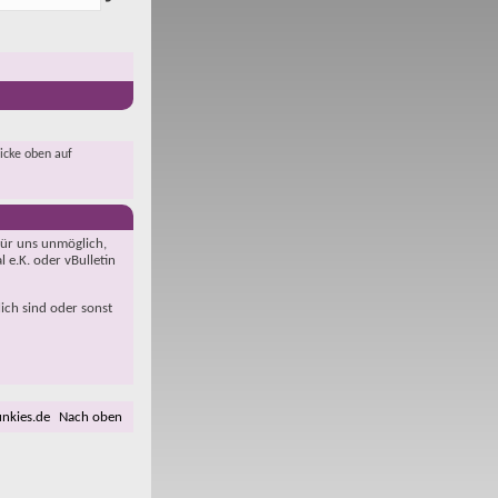
licke oben auf
für uns unmöglich,
 e.K. oder vBulletin
lich sind oder sonst
unkies.de
Nach oben