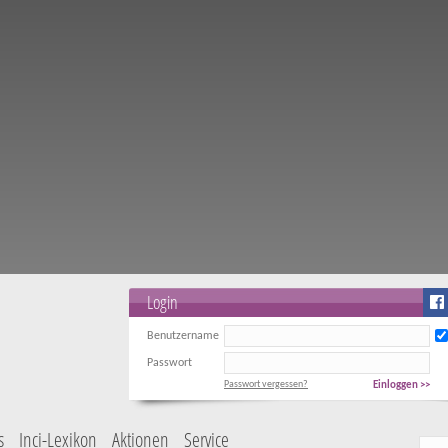
Login
Benutzername
Passwort
Passwort vergessen?
Einloggen >>
s
Inci-Lexikon
Aktionen
Service