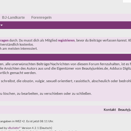
BJ-Landkarte
Forenregeln
Fragen
durch. Du musst dich als Mitglied
registrieren
, bevor du Beiträge verfassen kannst. K
stverständlich kostenlos.
ch am meisten interessiert.
, alle unerwünschten Beiträge/Nachrichten von diesem Forum fernzuhalten, ist es 
ie Ansichten des Autors aus und die Eigentümer von Beautyjunkies.de, Adduco Digital
wortlich gemacht werden.
hreibst, die obszön, vulgär, sexuell orientiert, rassistisch, abscheulich oder bedroh
 löschen, zu bearbeiten, zu verschieben oder zu schließen.
Kontakt
Beautyj
tangaben in WEZ +2. Es ist jetzt
08:11
Uhr.
ed by
vBulletin®
Version 4.2.1 (Deutsch)