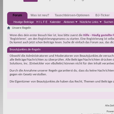
Forum
Was ist neu?
Tauschbörsen-Optionen
BJ-Ticker
Heutige Beiträge
H I L F E
Kalender
Aktionen
Nützliche Links
Suchen
Unsere Regeln
Wenn dies dein erster Besuch hier ist, lese bitte zuerst die
Hilfe - Häufig gestellte 
'Registrieren', um den Registrierungsprozess zu starten. Eine Registrierung ist selb
Du kannst auch jetzt schon Beiträge lesen. Suche dir einfach das Forum aus, das di
Beautyjunkies.de-Regeln
Obwohl die Administratoren und Moderatoren von Beautyjunkies.de versuchen
alle Beiträge/Nachrichten zu überprüfen. Alle Beiträge/Nachrichten drücken d
Solutions, Inc. (Entwickler von vBulletin) können nicht für den Inhalt verant
Durch die Annahme unserer Regeln garantierst du, dass du keine Nachrichten sc
gegen ein Gesetz verstoßen.
Die Eigentümer von Beautyjunkies.de haben das Recht, Themen und Beiträge zu
Alle Zei
Power