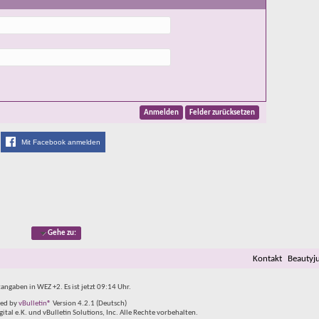
Mit Facebook anmelden
Gehe zu:
Kontakt
Beautyj
tangaben in WEZ +2. Es ist jetzt
09:14
Uhr.
ed by
vBulletin®
Version 4.2.1 (Deutsch)
al e.K. und vBulletin Solutions, Inc. Alle Rechte vorbehalten.