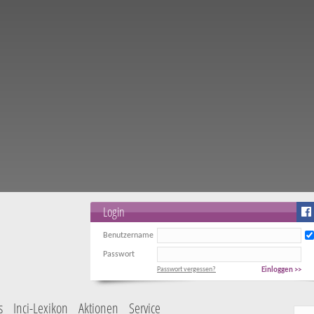
Login
Benutzername
Passwort
Passwort vergessen?
Einloggen >>
s
Inci-Lexikon
Aktionen
Service