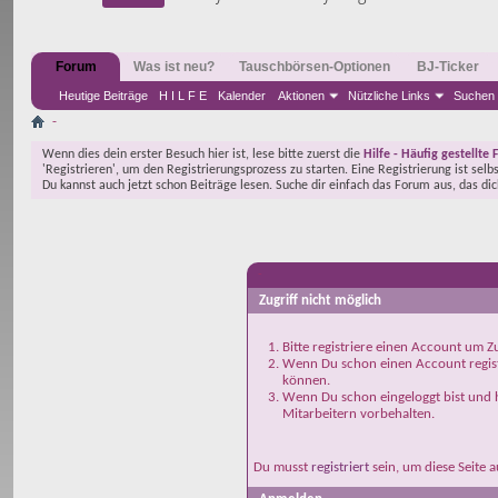
Forum
Was ist neu?
Tauschbörsen-Optionen
BJ-Ticker
Heutige Beiträge
H I L F E
Kalender
Aktionen
Nützliche Links
Suchen
-
Wenn dies dein erster Besuch hier ist, lese bitte zuerst die
Hilfe - Häufig gestellte 
'Registrieren', um den Registrierungsprozess zu starten. Eine Registrierung ist selb
Du kannst auch jetzt schon Beiträge lesen. Suche dir einfach das Forum aus, das di
-
Zugriff nicht möglich
Bitte registriere einen Account um Zu
Wenn Du schon einen Account registr
können.
Wenn Du schon eingeloggt bist und h
Mitarbeitern vorbehalten.
Du musst
registriert
sein, um diese Seite 