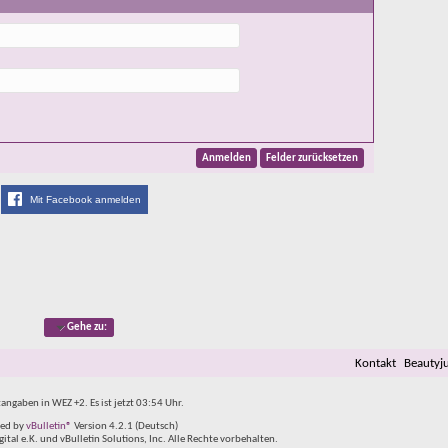
Mit Facebook anmelden
Gehe zu:
Kontakt
Beautyj
tangaben in WEZ +2. Es ist jetzt
03:54
Uhr.
ed by
vBulletin®
Version 4.2.1 (Deutsch)
al e.K. und vBulletin Solutions, Inc. Alle Rechte vorbehalten.