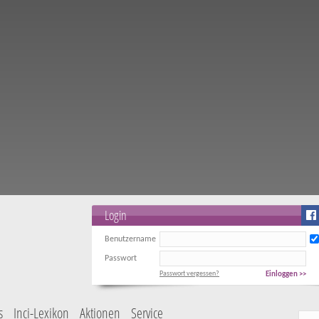
Login
Benutzername
Passwort
Passwort vergessen?
Einloggen >>
s
Inci-Lexikon
Aktionen
Service