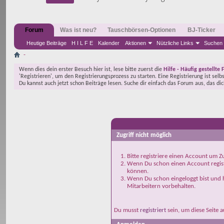
Forum
Was ist neu?
Tauschbörsen-Optionen
BJ-Ticker
Heutige Beiträge
H I L F E
Kalender
Aktionen
Nützliche Links
Suchen
-
Wenn dies dein erster Besuch hier ist, lese bitte zuerst die
Hilfe - Häufig gestellte 
'Registrieren', um den Registrierungsprozess zu starten. Eine Registrierung ist selb
Du kannst auch jetzt schon Beiträge lesen. Suche dir einfach das Forum aus, das di
-
Zugriff nicht möglich
Bitte registriere einen Account um Zu
Wenn Du schon einen Account registr
können.
Wenn Du schon eingeloggt bist und h
Mitarbeitern vorbehalten.
Du musst
registriert
sein, um diese Seite 