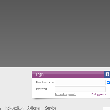
Login
Benutzername
Passwort
Passwort vergessen?
Einloggen >>
s
Inci-Lexikon
Aktionen
Service