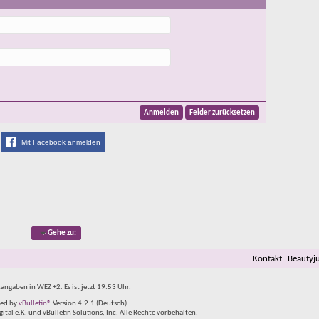
Mit Facebook anmelden
Gehe zu:
Kontakt
Beautyj
tangaben in WEZ +2. Es ist jetzt
19:53
Uhr.
ed by
vBulletin®
Version 4.2.1 (Deutsch)
al e.K. und vBulletin Solutions, Inc. Alle Rechte vorbehalten.