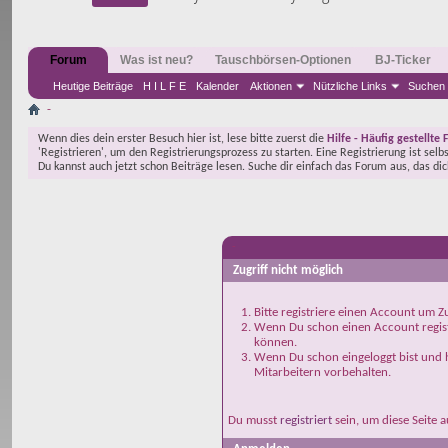
Forum
Was ist neu?
Tauschbörsen-Optionen
BJ-Ticker
Heutige Beiträge
H I L F E
Kalender
Aktionen
Nützliche Links
Suchen
-
Wenn dies dein erster Besuch hier ist, lese bitte zuerst die
Hilfe - Häufig gestellte 
'Registrieren', um den Registrierungsprozess zu starten. Eine Registrierung ist selb
Du kannst auch jetzt schon Beiträge lesen. Suche dir einfach das Forum aus, das di
-
Zugriff nicht möglich
Bitte registriere einen Account um Zu
Wenn Du schon einen Account registr
können.
Wenn Du schon eingeloggt bist und h
Mitarbeitern vorbehalten.
Du musst
registriert
sein, um diese Seite 