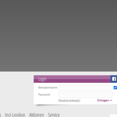
Login
Benutzername
Passwort
Passwort vergessen?
Einloggen >>
s
Inci-Lexikon
Aktionen
Service