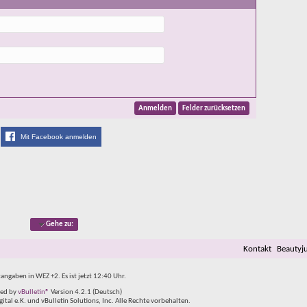
Mit Facebook anmelden
Gehe zu:
Kontakt
Beautyj
tangaben in WEZ +2. Es ist jetzt
12:40
Uhr.
ed by
vBulletin®
Version 4.2.1 (Deutsch)
al e.K. und vBulletin Solutions, Inc. Alle Rechte vorbehalten.