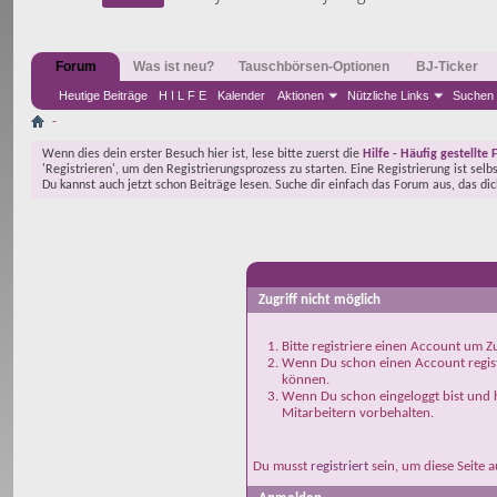
Forum
Was ist neu?
Tauschbörsen-Optionen
BJ-Ticker
Heutige Beiträge
H I L F E
Kalender
Aktionen
Nützliche Links
Suchen
-
Wenn dies dein erster Besuch hier ist, lese bitte zuerst die
Hilfe - Häufig gestellte 
'Registrieren', um den Registrierungsprozess zu starten. Eine Registrierung ist selb
Du kannst auch jetzt schon Beiträge lesen. Suche dir einfach das Forum aus, das di
-
Zugriff nicht möglich
Bitte registriere einen Account um Zu
Wenn Du schon einen Account registr
können.
Wenn Du schon eingeloggt bist und h
Mitarbeitern vorbehalten.
Du musst
registriert
sein, um diese Seite 