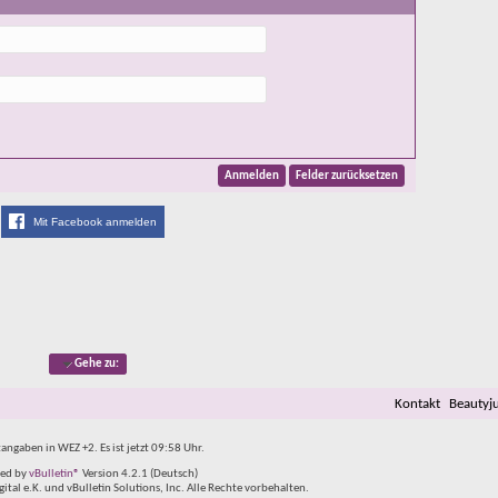
Mit Facebook anmelden
Gehe zu:
Kontakt
Beautyj
tangaben in WEZ +2. Es ist jetzt
09:58
Uhr.
ed by
vBulletin®
Version 4.2.1 (Deutsch)
al e.K. und vBulletin Solutions, Inc. Alle Rechte vorbehalten.