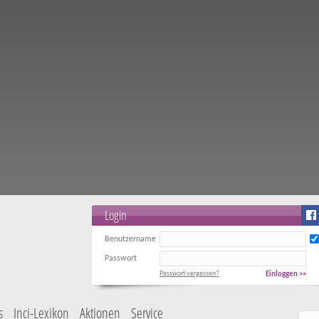
Login
Benutzername
Passwort
Passwort vergessen?
Einloggen >>
s
Inci-Lexikon
Aktionen
Service