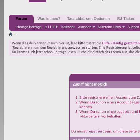
Forum
Was ist neu?
Tauschbörsen-Optionen
BJ-Ticker
Heutige Beiträge
H I L F E
Kalender
Aktionen
Nützliche Links
Suchen
-
Wenn dies dein erster Besuch hier ist, lese bitte zuerst die
Hilfe - Häufig gestellte 
'Registrieren', um den Registrierungsprozess zu starten. Eine Registrierung ist selb
Du kannst auch jetzt schon Beiträge lesen. Suche dir einfach das Forum aus, das di
-
Zugriff nicht möglich
Bitte registriere einen Account um Zu
Wenn Du schon einen Account registr
können.
Wenn Du schon eingeloggt bist und h
Mitarbeitern vorbehalten.
Du musst
registriert
sein, um diese Seite 