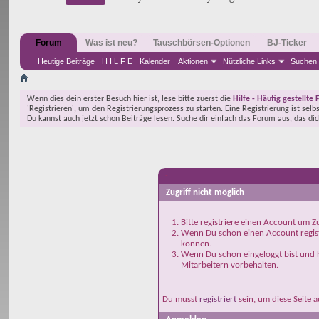
Forum
Was ist neu?
Tauschbörsen-Optionen
BJ-Ticker
Heutige Beiträge
H I L F E
Kalender
Aktionen
Nützliche Links
Suchen
-
Wenn dies dein erster Besuch hier ist, lese bitte zuerst die
Hilfe - Häufig gestellte 
'Registrieren', um den Registrierungsprozess zu starten. Eine Registrierung ist selb
Du kannst auch jetzt schon Beiträge lesen. Suche dir einfach das Forum aus, das di
-
Zugriff nicht möglich
Bitte registriere einen Account um Zu
Wenn Du schon einen Account registr
können.
Wenn Du schon eingeloggt bist und h
Mitarbeitern vorbehalten.
Du musst
registriert
sein, um diese Seite 