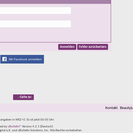
Mit Facebook anmelden
Gehe zu:
Kontakt
Beautyj
tangaben in WEZ +2. Es ist jetzt
06:05
Uhr.
ed by
vBulletin®
Version 4.2.1 (Deutsch)
al e.K. und vBulletin Solutions, Inc. Alle Rechte vorbehalten.