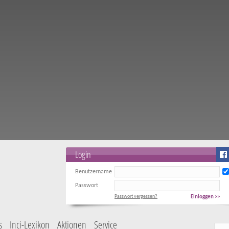
Login
Benutzername
Passwort
Passwort vergessen?
Einloggen >>
s
Inci-Lexikon
Aktionen
Service