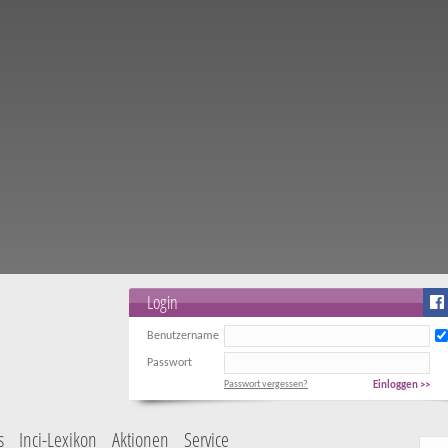
Login
Benutzername
Passwort
Passwort vergessen?
Einloggen >>
s
Inci-Lexikon
Aktionen
Service