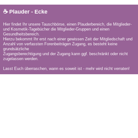
☕ Plauder - Ecke
Hier findet Ihr unsere Tauschbörse, einen Plauderbereich, die Mitglieder-
und Kosmetik-Tagebücher die Mitglieder-Gruppen und einen
Gesundheitsbereich.
Hierzu bekommt Ihr erst nach einer gewissen Zeit der Mitgliedschaft und
Anzahl von verfassten Forenbeiträgen Zugang, es besteht keine
grundsätzliche
Zugangsberechtigung und der Zugang kann ggf. beschränkt oder nicht
zugelassen werden.
Lasst Euch überraschen, wann es soweit ist - mehr wird nicht verraten!