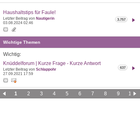
Haushaltstips für Faule!
Letzter Beitrag von
Nautigerin
3.757
03.08.2024
02:46
Wichtige Themen
Wichtig:
Knüddelforum | Kurze Frage - Kurze Antwort
637
Letzter Beitrag von
Schlappohr
27.09.2021
17:59
1
2
3
4
5
6
7
8
9
10
11
12
13
14
15
16
17