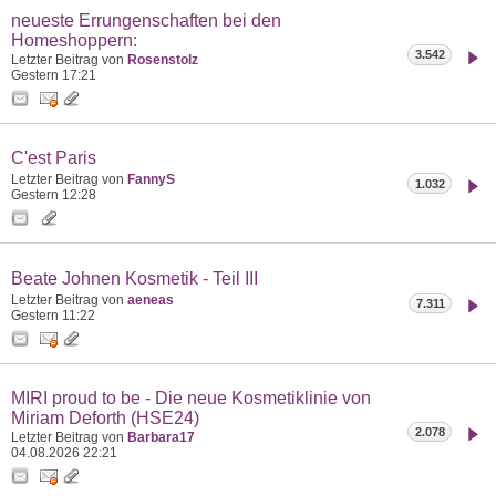
neueste Errungenschaften bei den
Homeshoppern:
3.542
Letzter Beitrag von
Rosenstolz
Gestern
17:21
C'est Paris
Letzter Beitrag von
FannyS
1.032
Gestern
12:28
Beate Johnen Kosmetik - Teil III
Letzter Beitrag von
aeneas
7.311
Gestern
11:22
MIRI proud to be - Die neue Kosmetiklinie von
Miriam Deforth (HSE24)
2.078
Letzter Beitrag von
Barbara17
04.08.2026
22:21