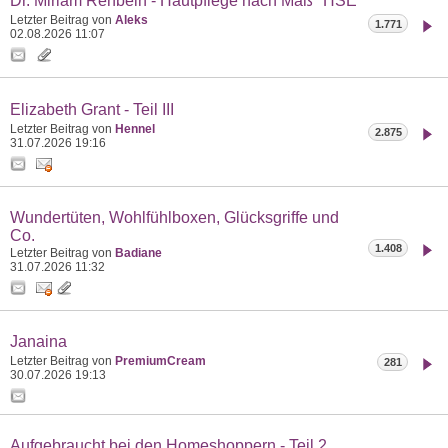
Dr. Miriam Rehbein - Hautpflege nach Maß "HSE"
Letzter Beitrag von
Aleks
1.771
02.08.2026
11:07
Elizabeth Grant - Teil III
Letzter Beitrag von
Hennel
2.875
31.07.2026
19:16
Wundertüten, Wohlfühlboxen, Glücksgriffe und
Co.
1.408
Letzter Beitrag von
Badiane
31.07.2026
11:32
Janaina
Letzter Beitrag von
PremiumCream
281
30.07.2026
19:13
Aufgebraucht bei den Homeshoppern - Teil 2