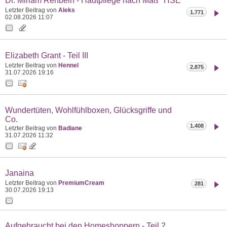
Dr. Miriam Rehbein - Hautpflege nach Maß "HSE"
Letzter Beitrag von
Aleks
1.771
02.08.2026
11:07
Elizabeth Grant - Teil III
Letzter Beitrag von
Hennel
2.875
31.07.2026
19:16
Wundertüten, Wohlfühlboxen, Glücksgriffe und
Co.
1.408
Letzter Beitrag von
Badiane
31.07.2026
11:32
Janaina
Letzter Beitrag von
PremiumCream
281
30.07.2026
19:13
Aufgebraucht bei den Homeshoppern - Teil 2