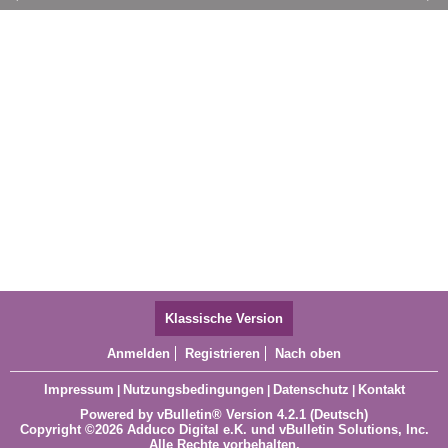
11
12
13
14
15
16
17
Klassische Version
Anmelden
Registrieren
Nach oben
Impressum
Nutzungsbedingungen
Datenschutz
Kontakt
|
|
|
Powered by
vBulletin®
Version 4.2.1 (Deutsch)
Copyright ©2026 Adduco Digital e.K. und vBulletin Solutions, Inc.
Alle Rechte vorbehalten.