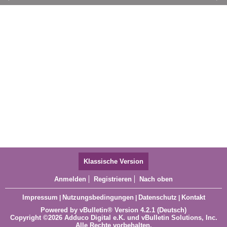
11
12
13
14
15
16
17
Klassische Version
Anmelden
Registrieren
Nach oben
Impressum
Nutzungsbedingungen
Datenschutz
Kontakt
|
|
|
Powered by
vBulletin®
Version 4.2.1 (Deutsch)
Copyright ©2026 Adduco Digital e.K. und vBulletin Solutions, Inc.
Alle Rechte vorbehalten.