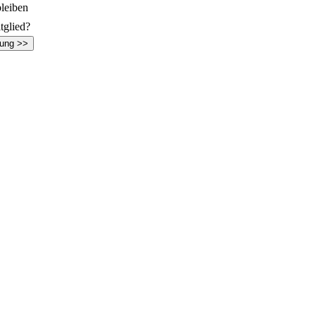
leiben
tglied?
rung >>