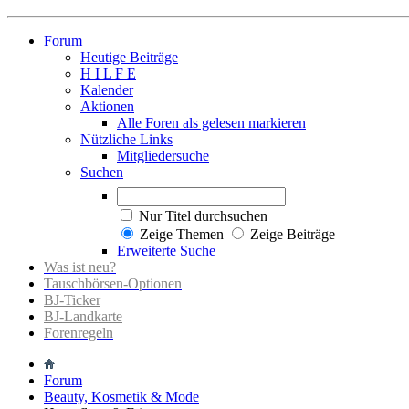
Forum
Heutige Beiträge
H I L F E
Kalender
Aktionen
Alle Foren als gelesen markieren
Nützliche Links
Mitgliedersuche
Suchen
Nur Titel durchsuchen
Zeige Themen
Zeige Beiträge
Erweiterte Suche
Was ist neu?
Tauschbörsen-Optionen
BJ-Ticker
BJ-Landkarte
Forenregeln
Forum
Beauty, Kosmetik & Mode