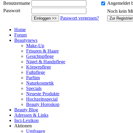
Benutzername
Angemeldet b
Passwort
Noch kein Mi
Passwort vergessen?
Einloggen >>
Zur Registrie
Home
Forum
Beautynews
Make-Up
Frisuren & Haare
Gesichtspflege
Nägel & Handpflege
Körperpflege
Fußpflege
Parfüm
Naturkosmetik
Specials
Neueste Produkte
Hochzeitsspecial
Beauty Horoskop
Beauty Blog
Adressen & Links
Inci-Lexikon
Aktionen
Umfragen