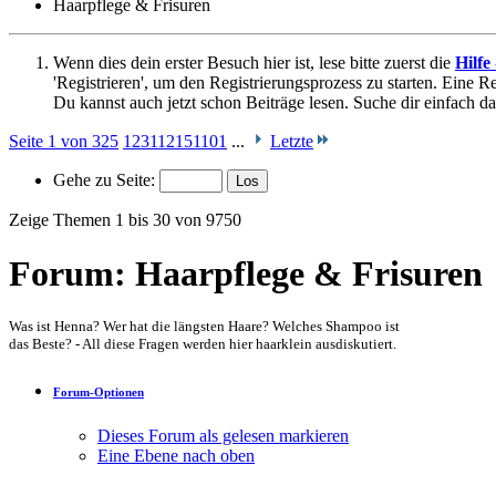
Haarpflege & Frisuren
Wenn dies dein erster Besuch hier ist, lese bitte zuerst die
Hilfe
'Registrieren', um den Registrierungsprozess zu starten. Eine Reg
Du kannst auch jetzt schon Beiträge lesen. Suche dir einfach da
Seite 1 von 325
1
2
3
11
21
51
101
...
Letzte
Gehe zu Seite:
Zeige Themen 1 bis 30 von 9750
Forum:
Haarpflege & Frisuren
Was ist Henna? Wer hat die längsten Haare? Welches Shampoo ist
das Beste? - All diese Fragen werden hier haarklein ausdiskutiert.
Forum-Optionen
Dieses Forum als gelesen markieren
Eine Ebene nach oben