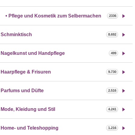
Pflege und Kosmetik zum Selbermachen
2336
Schminktisch
8.692
Nagelkunst und Handpflege
499
Haarpflege & Frisuren
9.730
Parfums und Düfte
2.516
Mode, Kleidung und Stil
4.241
Home- und Teleshopping
1.216