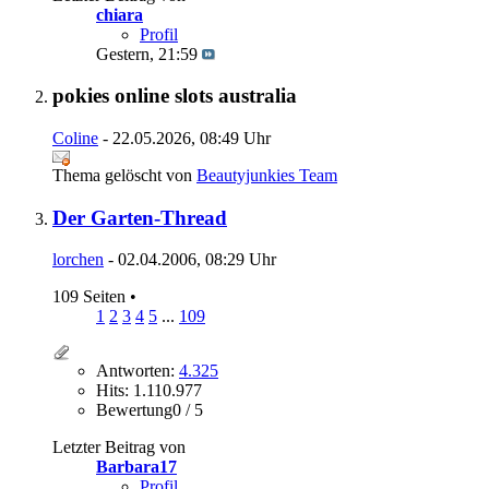
chiara
Profil
Gestern,
21:59
pokies online slots australia
Coline
- 22.05.2026, 08:49 Uhr
Thema gelöscht von
Beautyjunkies Team
Der Garten-Thread
lorchen
- 02.04.2006, 08:29 Uhr
109 Seiten
•
1
2
3
4
5
...
109
Antworten:
4.325
Hits: 1.110.977
Bewertung0 / 5
Letzter Beitrag von
Barbara17
Profil