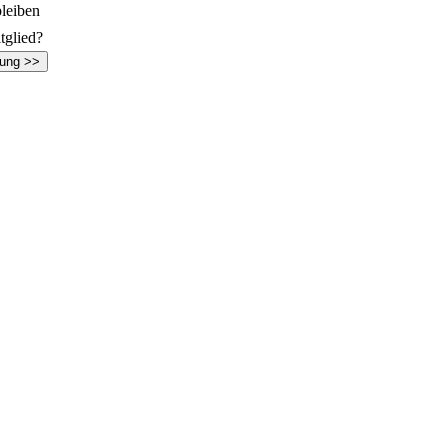
leiben
tglied?
rung >>