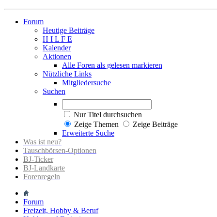
Forum
Heutige Beiträge
H I L F E
Kalender
Aktionen
Alle Foren als gelesen markieren
Nützliche Links
Mitgliedersuche
Suchen
Nur Titel durchsuchen
Zeige Themen
Zeige Beiträge
Erweiterte Suche
Was ist neu?
Tauschbörsen-Optionen
BJ-Ticker
BJ-Landkarte
Forenregeln
Forum
Freizeit, Hobby & Beruf