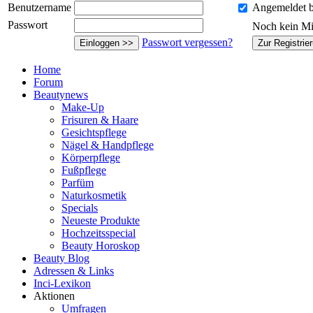
Benutzername
Angemeldet b
Passwort
Noch kein Mi
Passwort vergessen?
Einloggen >>
Zur Registrie
Home
Forum
Beautynews
Make-Up
Frisuren & Haare
Gesichtspflege
Nägel & Handpflege
Körperpflege
Fußpflege
Parfüm
Naturkosmetik
Specials
Neueste Produkte
Hochzeitsspecial
Beauty Horoskop
Beauty Blog
Adressen & Links
Inci-Lexikon
Aktionen
Umfragen