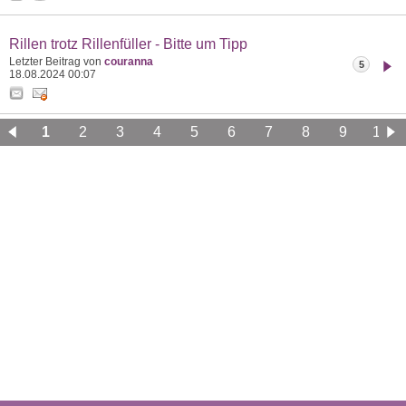
Rillen trotz Rillenfüller - Bitte um Tipp
Letzter Beitrag von
couranna
5
18.08.2024
00:07
1
2
3
4
5
6
7
8
9
10
11
12
13
14
15
16
17