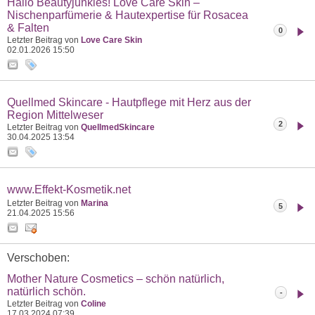
Hallo Beautyjunkies! Love Care Skin –
Nischenparfümerie & Hautexpertise für Rosacea
& Falten
0
Letzter Beitrag von
Love Care Skin
02.01.2026
15:50
Quellmed Skincare - Hautpflege mit Herz aus der
Region Mittelweser
2
Letzter Beitrag von
QuellmedSkincare
30.04.2025
13:54
www.Effekt-Kosmetik.net
Letzter Beitrag von
Marina
5
21.04.2025
15:56
Verschoben:
Mother Nature Cosmetics – schön natürlich,
natürlich schön.
-
Letzter Beitrag von
Coline
17.03.2024
07:39