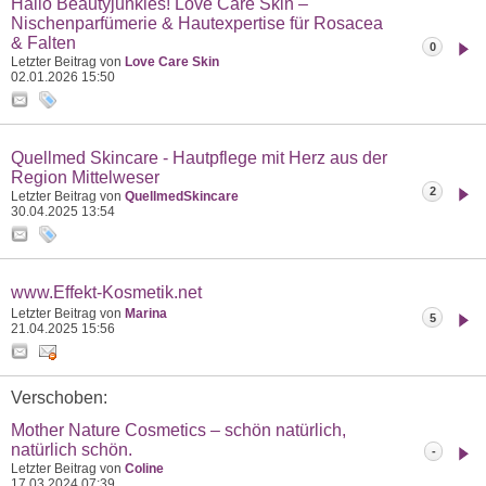
Hallo Beautyjunkies! Love Care Skin –
Nischenparfümerie & Hautexpertise für Rosacea
& Falten
0
Letzter Beitrag von
Love Care Skin
02.01.2026
15:50
Quellmed Skincare - Hautpflege mit Herz aus der
Region Mittelweser
2
Letzter Beitrag von
QuellmedSkincare
30.04.2025
13:54
www.Effekt-Kosmetik.net
Letzter Beitrag von
Marina
5
21.04.2025
15:56
Verschoben:
Mother Nature Cosmetics – schön natürlich,
natürlich schön.
-
Letzter Beitrag von
Coline
17.03.2024
07:39