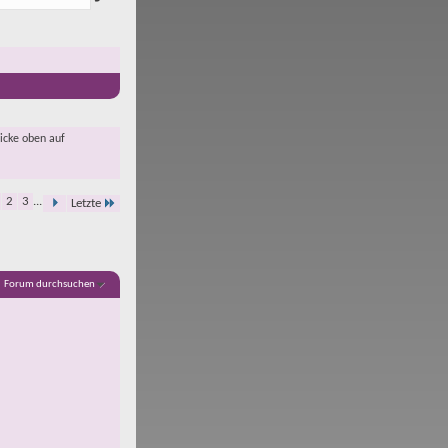
licke oben auf
2
3
...
Letzte
Forum durchsuchen