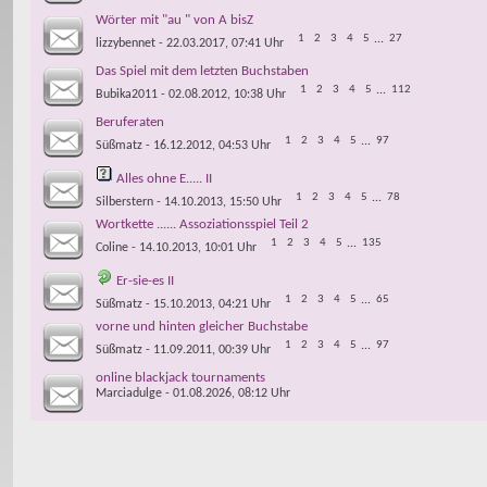
Wörter mit "au " von A bisZ
1
2
3
4
5
...
27
lizzybennet
- 22.03.2017, 07:41 Uhr
Das Spiel mit dem letzten Buchstaben
1
2
3
4
5
...
112
Bubika2011
- 02.08.2012, 10:38 Uhr
Beruferaten
1
2
3
4
5
...
97
Süßmatz
- 16.12.2012, 04:53 Uhr
Alles ohne E..... II
1
2
3
4
5
...
78
Silberstern
- 14.10.2013, 15:50 Uhr
Wortkette ...... Assoziationsspiel Teil 2
1
2
3
4
5
...
135
Coline
- 14.10.2013, 10:01 Uhr
Er-sie-es II
1
2
3
4
5
...
65
Süßmatz
- 15.10.2013, 04:21 Uhr
vorne und hinten gleicher Buchstabe
1
2
3
4
5
...
97
Süßmatz
- 11.09.2011, 00:39 Uhr
online blackjack tournaments
Marciadulge
- 01.08.2026, 08:12 Uhr