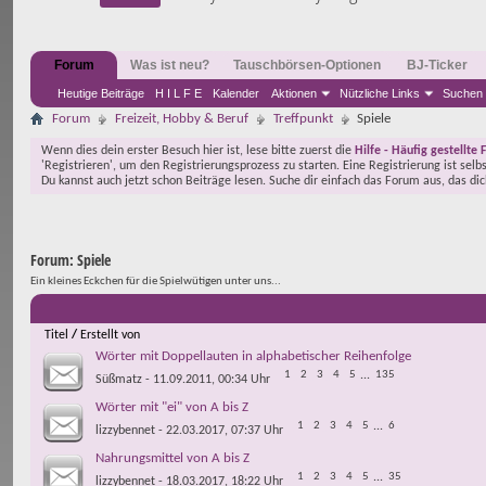
Forum
Was ist neu?
Tauschbörsen-Optionen
BJ-Ticker
Heutige Beiträge
H I L F E
Kalender
Aktionen
Nützliche Links
Suchen
Forum
Freizeit, Hobby & Beruf
Treffpunkt
Spiele
Wenn dies dein erster Besuch hier ist, lese bitte zuerst die
Hilfe - Häufig gestellte 
'Registrieren', um den Registrierungsprozess zu starten. Eine Registrierung ist selb
Du kannst auch jetzt schon Beiträge lesen. Suche dir einfach das Forum aus, das di
Forum:
Spiele
Ein kleines Eckchen für die Spielwütigen unter uns...
Titel
/
Erstellt von
Wörter mit Doppellauten in alphabetischer Reihenfolge
1
2
3
4
5
...
135
Süßmatz
- 11.09.2011, 00:34 Uhr
Wörter mit "ei" von A bis Z
1
2
3
4
5
...
6
lizzybennet
- 22.03.2017, 07:37 Uhr
Nahrungsmittel von A bis Z
1
2
3
4
5
...
35
lizzybennet
- 18.03.2017, 18:22 Uhr