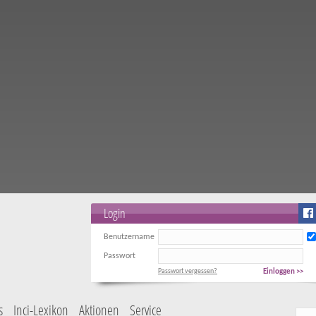
Login
Benutzername
Passwort
Passwort vergessen?
Einloggen >>
s
Inci-Lexikon
Aktionen
Service