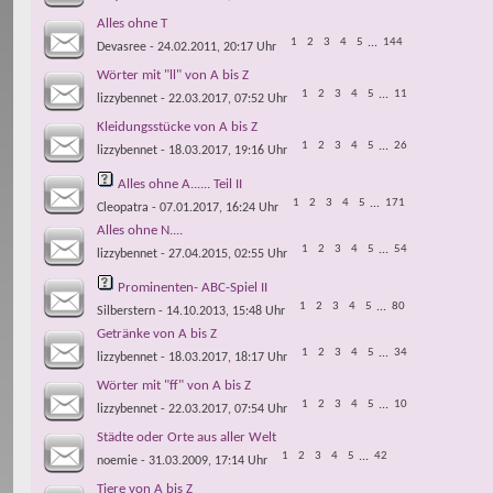
Alles ohne T
1
2
3
4
5
...
144
Devasree
- 24.02.2011, 20:17 Uhr
Wörter mit "ll" von A bis Z
1
2
3
4
5
...
11
lizzybennet
- 22.03.2017, 07:52 Uhr
Kleidungsstücke von A bis Z
1
2
3
4
5
...
26
lizzybennet
- 18.03.2017, 19:16 Uhr
Alles ohne A...... Teil II
1
2
3
4
5
...
171
Cleopatra
- 07.01.2017, 16:24 Uhr
Alles ohne N....
1
2
3
4
5
...
54
lizzybennet
- 27.04.2015, 02:55 Uhr
Prominenten- ABC-Spiel II
1
2
3
4
5
...
80
Silberstern
- 14.10.2013, 15:48 Uhr
Getränke von A bis Z
1
2
3
4
5
...
34
lizzybennet
- 18.03.2017, 18:17 Uhr
Wörter mit "ff" von A bis Z
1
2
3
4
5
...
10
lizzybennet
- 22.03.2017, 07:54 Uhr
Städte oder Orte aus aller Welt
1
2
3
4
5
...
42
noemie
- 31.03.2009, 17:14 Uhr
Tiere von A bis Z