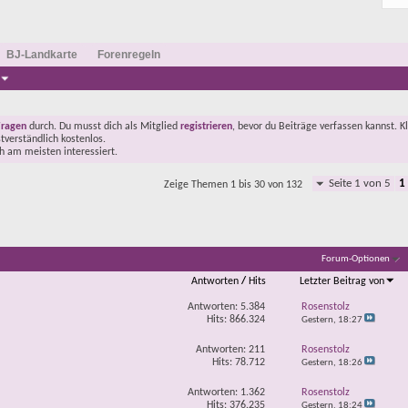
BJ-Landkarte
Forenregeln
Fragen
durch. Du musst dich als Mitglied
registrieren
, bevor du Beiträge verfassen kannst. K
stverständlich kostenlos.
ch am meisten interessiert.
Seite 1 von 5
1
Zeige Themen 1 bis 30 von 132
Forum-Optionen
Antworten
/
Hits
Letzter Beitrag von
Antworten:
5.384
Rosenstolz
Hits: 866.324
Gestern,
18:27
Antworten:
211
Rosenstolz
Hits: 78.712
Gestern,
18:26
Antworten:
1.362
Rosenstolz
Hits: 376.235
Gestern,
18:24