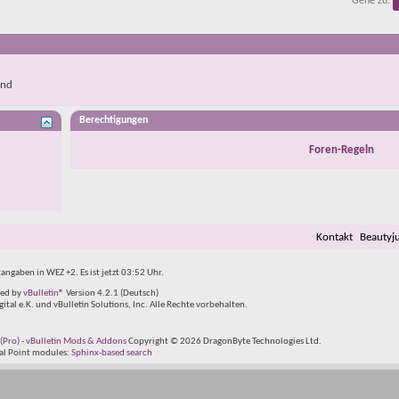
Gehe zu:
end
Berechtigungen
Foren-Regeln
Kontakt
Beautyj
tangaben in WEZ +2. Es ist jetzt
03:52
Uhr.
ed by
vBulletin®
Version 4.2.1 (Deutsch)
al e.K. und vBulletin Solutions, Inc. Alle Rechte vorbehalten.
(Pro)
-
vBulletin Mods & Addons
Copyright © 2026 DragonByte Technologies Ltd.
tal Point modules:
Sphinx-based search