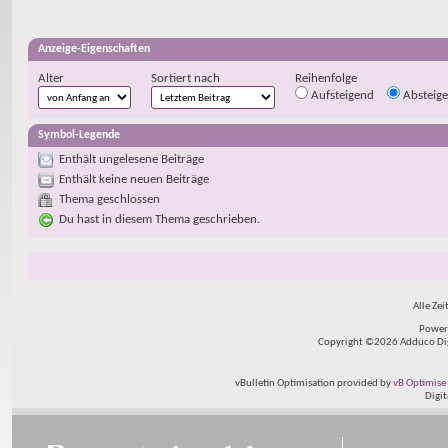
Anzeige-Eigenschaften
Alter
Sortiert nach
Reihenfolge
Aufsteigend
Absteig
Symbol-Legende
Enthält ungelesene Beiträge
Enthält keine neuen Beiträge
Thema geschlossen
Du hast in diesem Thema geschrieben.
Alle Zei
Power
Copyright ©2026 Adduco Digit
vBulletin Optimisation provided by
vB Optimise 
Digi