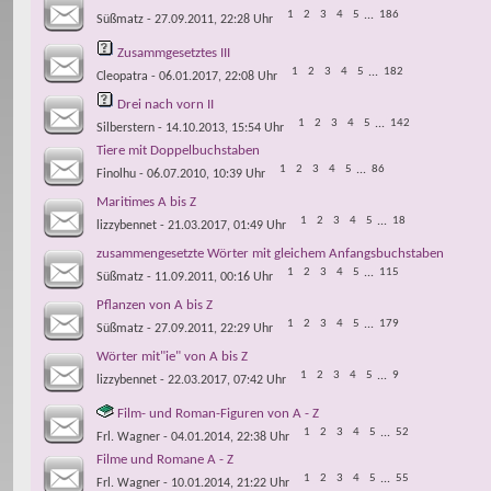
1
2
3
4
5
...
186
Süßmatz
- 27.09.2011, 22:28 Uhr
Zusammgesetztes III
1
2
3
4
5
...
182
Cleopatra
- 06.01.2017, 22:08 Uhr
Drei nach vorn II
1
2
3
4
5
...
142
Silberstern
- 14.10.2013, 15:54 Uhr
Tiere mit Doppelbuchstaben
1
2
3
4
5
...
86
Finolhu
- 06.07.2010, 10:39 Uhr
Maritimes A bis Z
1
2
3
4
5
...
18
lizzybennet
- 21.03.2017, 01:49 Uhr
zusammengesetzte Wörter mit gleichem Anfangsbuchstaben
1
2
3
4
5
...
115
Süßmatz
- 11.09.2011, 00:16 Uhr
Pflanzen von A bis Z
1
2
3
4
5
...
179
Süßmatz
- 27.09.2011, 22:29 Uhr
Wörter mit"ie" von A bis Z
1
2
3
4
5
...
9
lizzybennet
- 22.03.2017, 07:42 Uhr
Film- und Roman-Figuren von A - Z
1
2
3
4
5
...
52
Frl. Wagner
- 04.01.2014, 22:38 Uhr
Filme und Romane A - Z
1
2
3
4
5
...
55
Frl. Wagner
- 10.01.2014, 21:22 Uhr